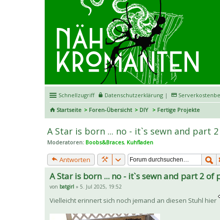
Schnellzugriff
Datenschutzerklärung
|
Serverkostenbe
Startseite
Foren-Übersicht
DIY
Fertige Projekte
A Star is born ... no - it`s sewn and part 2
Moderatoren:
Boobs&Braces
,
Kuhfladen
Antworten
A Star is born ... no - it`s sewn and part 2 of 
von
batgirl
» 5. Jul 2025, 19:52
Vielleicht erinnert sich noch jemand an diesen Stuhl hier