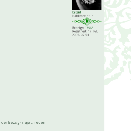
batgirl
Nähkromant:in
Beiträge:
17565
Registriert:
17. Feb
2005, 07:54
der Bezug - naja ... reden