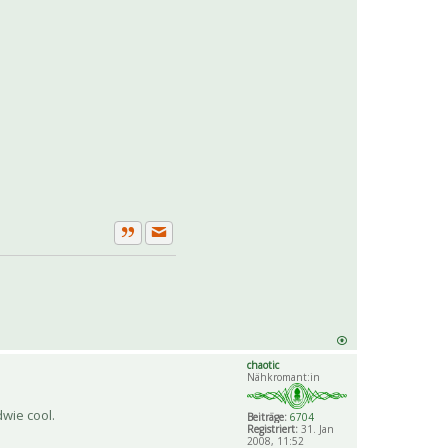
Private Nachricht senden
Zitat
chaotic
Nähkromant:in
dwie cool.
Beiträge:
6704
Registriert:
31. Jan
2008, 11:52