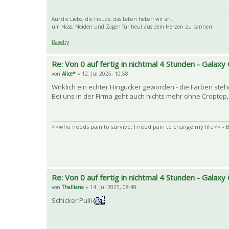
Auf die Liebe, die Freude, das Leben heben wir an,
um Hass, Neiden und Zagen für heut aus dem Herzen zu bannen!
Ravelry
Re: Von 0 auf fertig in nichtmal 4 Stunden - Galaxy 
von
Alice*
» 12. Jul 2025, 10:58
Wirklich ein echter Hingucker geworden - die Farben stehe
Bei uns in der Firma geht auch nichts mehr ohne Croptop,
>>who needs pain to survive, I need pain to change my life<< - B
Re: Von 0 auf fertig in nichtmal 4 Stunden - Galaxy 
von
Thalliana
» 14. Jul 2025, 08:48
Schicker Pulli