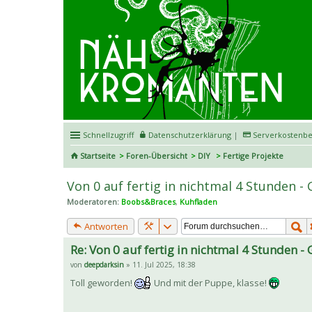
Schnellzugriff
Datenschutzerklärung
|
Serverkostenbe
Startseite
Foren-Übersicht
DIY
Fertige Projekte
Von 0 auf fertig in nichtmal 4 Stunden - 
Moderatoren:
Boobs&Braces
,
Kuhfladen
Antworten
Re: Von 0 auf fertig in nichtmal 4 Stunden - 
von
deepdarksin
» 11. Jul 2025, 18:38
Toll geworden!
Und mit der Puppe, klasse!