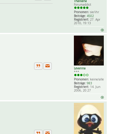
Private Nachricht senden
Thalliana
Zitat
Forumaddict
Pronomen:
sie/ihr
Beiträge:
4502
Registriert:
27. Apr
2010, 19:13
Levanna
Private Nachricht senden
Zitat
***
Pronomen:
keine/alle
Beiträge:
983
Registriert:
14. Jun
2006, 20:27