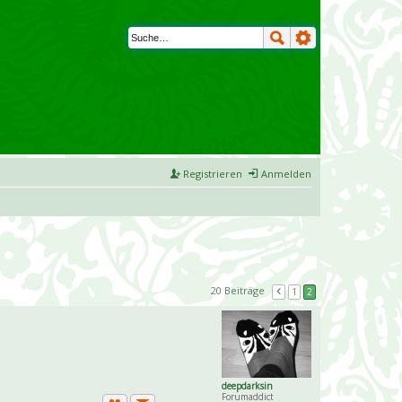
Registrieren
Anmelden
20 Beiträge
1
2
deepdarksin
Forumaddict