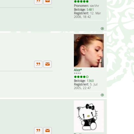
Private Nachricht senden
Zitat
Pronomen:
sie/ihr
Beiträge:
5481
Registriert:
12. Mär
2008, 18:42
Private Nachricht senden
Zitat
Alice*
****
Beiträge:
1360
Registriert:
5. Jul
2005, 22:47