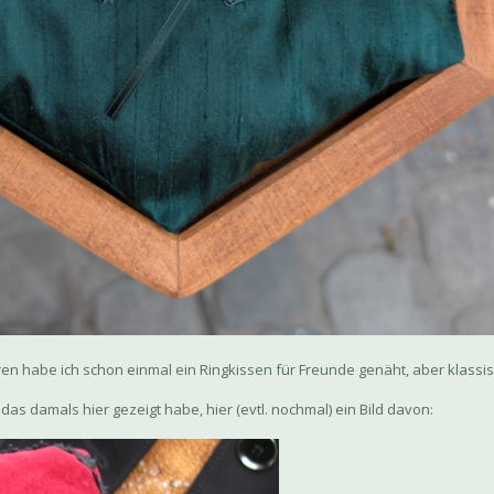
Jahren habe ich schon einmal ein Ringkissen für Freunde genäht, aber klassi
 das damals hier gezeigt habe, hier (evtl. nochmal) ein Bild davon: