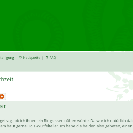
teiligung
|
Netiquette
|
FAQ
|
hzeit
eit
efragt, ob ich ihnen ein Ringkissen nähen würde. Da war ich natürlich dab
gam baut gerne Holz-Würfelteller. Ich habe die beiden also gebeten, einen