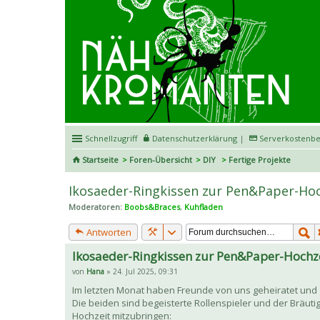
Schnellzugriff
Datenschutzerklärung
|
Serverkostenbe
Startseite
Foren-Übersicht
DIY
Fertige Projekte
Ikosaeder-Ringkissen zur Pen&Paper-Hoc
Moderatoren:
Boobs&Braces
,
Kuhfladen
Antworten
Ikosaeder-Ringkissen zur Pen&Paper-Hochz
von
Hana
» 24. Jul 2025, 09:31
Im letzten Monat haben Freunde von uns geheiratet und g
Die beiden sind begeisterte Rollenspieler und der Bräuti
Hochzeit mitzubringen: