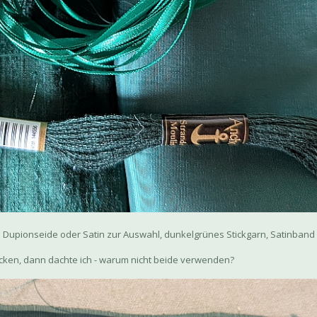
Dupionseide oder Satin zur Auswahl, dunkelgrünes Stickgarn, Satinband 
sticken, dann dachte ich - warum nicht beide verwenden?