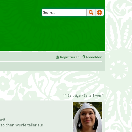
Registrieren
Anmelden
11 Beiträge • Seite
1
von
1
ei!
 solchen Würfelteller zur