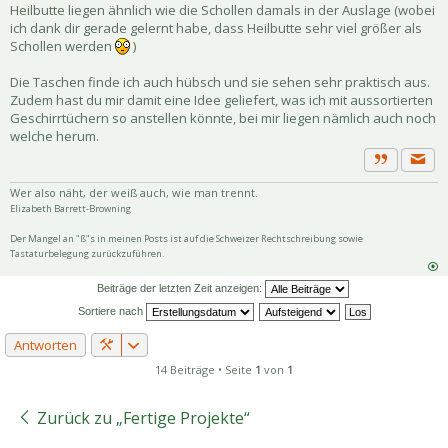
Heilbutte liegen ähnlich wie die Schollen damals in der Auslage (wobei
ich dank dir gerade gelernt habe, dass Heilbutte sehr viel größer als
Schollen werden
)
Die Taschen finde ich auch hübsch und sie sehen sehr praktisch aus.
Zudem hast du mir damit eine Idee geliefert, was ich mit aussortierten
Geschirrtüchern so anstellen könnte, bei mir liegen nämlich auch noch
welche herum.
Priva
Zitat
Wer also näht, der weiß auch, wie man trennt.
Elizabeth Barrett-Browning
Der Mangel an "ß"s in meinen Posts ist auf die Schweizer Rechtschreibung sowie
Tastaturbelegung zurückzuführen.
Beiträge der letzten Zeit anzeigen:
Sortiere nach
Antworten
14 Beiträge • Seite
1
von
1
Zurück zu „Fertige Projekte“