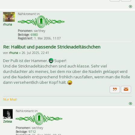
Priva
Zitat
Nähkromant:in
rhuna
Pronomen:
sie/they
Beiträge:
6980
Registriert:
1. Mai 2006, 11:07
Re: Halibut und passende Stricknadeltäschchen
von
rhuna
» 26. Jul 2025, 22:41
Der Pulli ist der Hammer.
Super!
Und die Stricknadeltäschchen sind auch klasse. Sehr viel
durchdachter als meines, bei dem nix über die Nadeln geklappt wird
und die Nadeln entsprechend fröhlich rausfallen, wenn man die Rolle
dann versehentlich über Kopf hält.
Priva
Zitat
Nur Mut!
Nähkromant:in
Zetesa
Pronomen:
sie/they
Beiträge:
9712