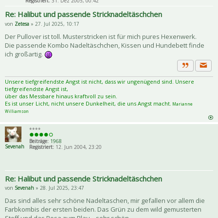
Registriert:
31. Dez 2005, 00:42
Re: Halibut und passende Stricknadeltäschchen
von
Zetesa
» 27. Jul 2025, 10:17
Der Pullover ist toll. Musterstricken ist für mich pures Hexenwerk.
Die passende Kombo Nadeltäschchen, Kissen und Hundebett finde
ich großartig.
Priva
Zitat
Unsere tiefgreifendste Angst ist nicht, dass wir ungenügend sind. Unsere
tiefgreifendste Angst ist,
über das Messbare hinaus kraftvoll zu sein.
Es ist unser Licht, nicht unsere Dunkelheit, die uns Angst macht.
Marianne
Williamson
****
Beiträge:
1968
Sevenah
Registriert:
12. Jun 2004, 23:20
Re: Halibut und passende Stricknadeltäschchen
von
Sevenah
» 28. Jul 2025, 23:47
Das sind alles sehr schöne Nadeltaschen, mir gefallen vor allem die
Farbkombis der ersten beiden. Das Grün zu dem wild gemusterten