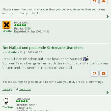
Priva
Zitat
Always remember, you are braver than you believe, stronger than you seem,
and smarter than you think.
Forumaddict
Beiträge:
2350
Morathi
Registriert:
9. Sep 2003, 18:56
Re: Halibut und passende Stricknadeltäschchen
von
Morathi
» 23. Jul 2025, 07:53
Den Pulli hab ich schon auf Insta bewundert, saucool
Von den Täschchen gefällt mir auch das im Hundebett-Partnerlook am
besten und das Bettchen ist natürlich auch toll!
Priva
Zitat
it takes courage to grow up and become who you truly are [e. e. cummings]
ravelry
und
pinterest
Forumaddict
Pronomen:
sie/ihr
Thalliana
Beiträge:
4502