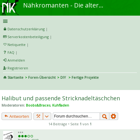
Nähkromanten - Die alternative Näh- und DIY-Community
Datenschutzerklärung
|
Serverkostenbeteiligung
|
Netiquette
|
FAQ
|
Anmelden
Registrieren
Startseite
Foren-Übersicht
DIY
Fertige Projekte
S
uc
Halibut und passende Stricknadeltäschchen
he
Moderatoren:
Boobs&Braces
,
Kuhfladen
Antworten
14 Beiträge • Seite
1
von
1
***