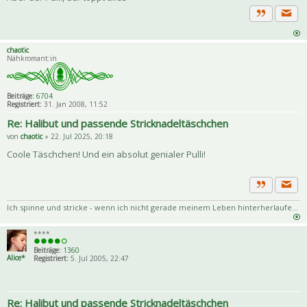
Priva
Zitat
chaotic
Nähkromant:in
Beiträge:
6704
Registriert:
31. Jan 2008, 11:52
Re: Halibut und passende Stricknadeltäschchen
von
chaotic
» 22. Jul 2025, 20:18
Coole Täschchen! Und ein absolut genialer Pulli!
Priva
Zitat
Ich spinne und stricke - wenn ich nicht gerade meinem Leben hinterherlaufe...
****
Beiträge:
1360
Alice*
Registriert:
5. Jul 2005, 22:47
Re: Halibut und passende Stricknadeltäschchen