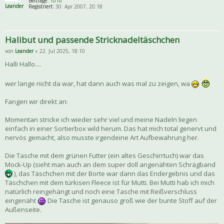
Beiträge:
1010
Leander
Registriert:
30. Apr 2007, 20:18
Halibut und passende Stricknadeltäschchen
von
Leander
» 22. Jul 2025, 18:10
Halli Hallo....
wer lange nicht da war, hat dann auch was mal zu zeigen, wa
Fangen wir direkt an:
Momentan stricke ich wieder sehr viel und meine Nadeln liegen
einfach in einer Sortierbox wild herum. Das hat mich total genervt und
nervös gemacht, also musste irgendeine Art Aufbewahrung her.
Die Tasche mit dem grünen Futter (ein altes Geschirrtuch) war das
Mock-Up (sieht man auch an dem super doll angenähten Schrägband
), das Täschchen mit der Borte war dann das Endergebnis und das
Täschchen mit dem türkisen Fleece ist für Mutti. Bei Mutti hab ich mich
natürlich reingehängt und noch eine Tasche mit Reißverschluss
eingenäht
Die Tasche ist genauso groß wie der bunte Stoff auf der
Außenseite.