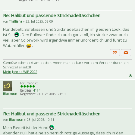
Registriert:
27. Apr 2010, 19:13
Re: Halibut und passende Stricknadeltäschchen
von
Thalliana
» 23. Jul 2025, 08:09
Hundebett, Sofakissen und Stricknadeltäschen im gleichen Look, das
ist Stil
. Den Pullover finde ich auch ganz toll, ich stricke zwar auch
viel, aber Colorwork wird irgendwie immer unordentlich und führt zu
Wutanfällen
.
Priva
Zitat
Gemüse schmeckt am besten, wenn man es kurz vor dem Verzehr durch ein
Schnitzel ersetzt!
Mein Jahres-WIP 2022
Forumaddict
Beiträge:
4174
Bluemoon
Registriert:
23. Okt 2005, 21:19
Re: Halibut und passende Stricknadeltäschchen
von
Bluemoon
» 23. Jul 2025, 10:11
Mein Favorit ist der Hund
,
aber der Pulli hat eine so herrlich rotzige Aussage, dass ich in den