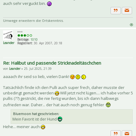
auch sehr verguckt bin.
Priva
Zitat
Umwege erweitern die Ortskenntnis.
***
Beiträge:
1010
Leander
Registriert:
30. Apr 2007, 20:18
Re: Halibut und passende Stricknadeltäschchen
von
Leander
» 25. Jul 2025, 21:39
aaaach ihr seid so lieb, vielen Dank!
Tatsächlich finde ich den Pulli auch super frech, daher musste der
unbedingt gemacht werden
Will jetzt nicht lügen.... ich habe vorher 5
pullis (??) gestrickt, die nie fertig wurden, bis ich dann halbwegs
zufrieden war. Daher... der hat auch noch genug fehler
Bluemoon hat geschrieben:
Mein Favorit ist der Hund
Hehe... meiner auch