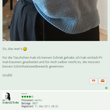
So, das war's
Für die Täschchen hab ich keinen Schnitt gehabt, ich hab einfach Pi-
mal-Daumen gearbeitet und für mich selber reicht es, die müssen
keinen Schönheitswettbewerb gewinnen.
Grüßli!
Priva
Zitat
****
Pronomen:
sie/ihr
EnfantD'Enfer
Beiträge:
1857
Registriert:
11. Mär 2011, 08:25