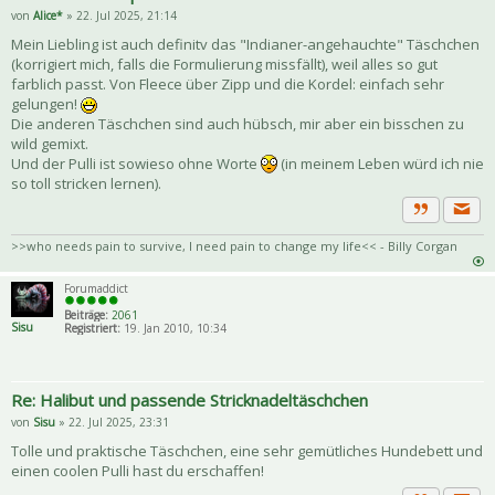
von
Alice*
» 22. Jul 2025, 21:14
Mein Liebling ist auch definitv das "Indianer-angehauchte" Täschchen
(korrigiert mich, falls die Formulierung missfällt), weil alles so gut
farblich passt. Von Fleece über Zipp und die Kordel: einfach sehr
gelungen!
Die anderen Täschchen sind auch hübsch, mir aber ein bisschen zu
wild gemixt.
Und der Pulli ist sowieso ohne Worte
(in meinem Leben würd ich nie
so toll stricken lernen).
Priva
Zitat
>>who needs pain to survive, I need pain to change my life<< - Billy Corgan
Forumaddict
Beiträge:
2061
Sisu
Registriert:
19. Jan 2010, 10:34
Re: Halibut und passende Stricknadeltäschchen
von
Sisu
» 22. Jul 2025, 23:31
Tolle und praktische Täschchen, eine sehr gemütliches Hundebett und
einen coolen Pulli hast du erschaffen!