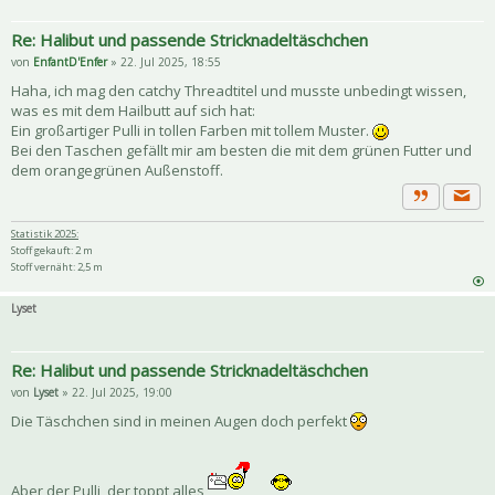
Re: Halibut und passende Stricknadeltäschchen
von
EnfantD'Enfer
» 22. Jul 2025, 18:55
Haha, ich mag den catchy Threadtitel und musste unbedingt wissen,
was es mit dem Hailbutt auf sich hat:
Ein großartiger Pulli in tollen Farben mit tollem Muster.
Bei den Taschen gefällt mir am besten die mit dem grünen Futter und
dem orangegrünen Außenstoff.
Priva
Zitat
Statistik 2025:
Stoff gekauft: 2 m
Stoff vernäht: 2,5 m
Lyset
Re: Halibut und passende Stricknadeltäschchen
von
Lyset
» 22. Jul 2025, 19:00
Die Täschchen sind in meinen Augen doch perfekt
Aber der Pulli, der toppt alles