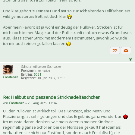
Stoff und das Rosa zum Blau... sehr schön.
Und klar gehört zu einem Hund mit so zurückhaltenden Fellfarben ein
wild gemustertes Bett, ist doch klar
Aber mein Favorit ist ja wohl eindeutig der Pullover. Stricken ist für
mich noch immer Magie und der Pulli strahlt einfach etwas Grandioses
aus. Klassischer Strick mit modernem Fischmuster, jawohl! So würde
ich mir auch einen gefallen lassen
Priva
Zitat
Schutzheilige der Sechsecke
Pronomen:
keine/sie
Beiträge:
5031
Constanze
Registriert:
18. Jan 2007, 17:53
Re: Halibut und passende Stricknadeltäschchen
von
Constanze
» 25. Aug 2025, 13:34
Ui, der Pullover ist wirklich toll! Das Konzept, also Motiv und
Platzierung, ist sehr gelungen und das Ergebnis ganz wunderbar.
Ich musste daran denken, wie mein Vater in meiner Kindheit
regelmäßig ganze Schollen bei der Nordsee gekauft hat (damals
verkauften sie nicht nur Fastfood, sondern auch Frischfisch), die