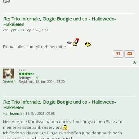
Lyset
Re: Trio Infernale, Oogie Boogie und co - Halloween-
Häkeleien
von
Lyset
» 10. Sep 2025, 21:01
Einmal alles zum Mitnehmen bitte
Priva
Zitat
****
Beiträge:
1968
Sevenah
Registriert:
12. Jun 2004, 23:20
Re: Trio Infernale, Oogie Boogie und co - Halloween-
Häkeleien
von
Sevenah
» 11. Sep 2025, 09:08
Nee nee, die Kürbisse haben doch schon längst einen Platz auf
meiner Fensterbank reserviert!
Ich finde so kleinteilige Dinge zu schaffen (und dann auch noch
gehäkelt!), einfach irgendwie magisch.