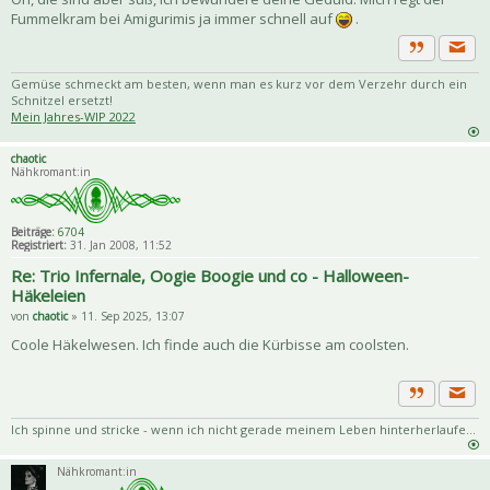
Fummelkram bei Amigurimis ja immer schnell auf
.
Priva
Zitat
Gemüse schmeckt am besten, wenn man es kurz vor dem Verzehr durch ein
Schnitzel ersetzt!
Mein Jahres-WIP 2022
chaotic
Nähkromant:in
Beiträge:
6704
Registriert:
31. Jan 2008, 11:52
Re: Trio Infernale, Oogie Boogie und co - Halloween-
Häkeleien
von
chaotic
» 11. Sep 2025, 13:07
Coole Häkelwesen. Ich finde auch die Kürbisse am coolsten.
Priva
Zitat
Ich spinne und stricke - wenn ich nicht gerade meinem Leben hinterherlaufe...
Nähkromant:in