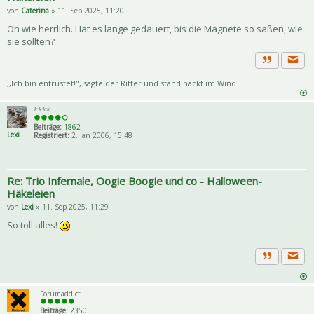
von
Caterina
» 11. Sep 2025, 11:20
Oh wie herrlich. Hat es lange gedauert, bis die Magnete so saßen, wie
sie sollten?
Priva
Zitat
,,Ich bin entrüstet!", sagte der Ritter und stand nackt im Wind.
****
Beiträge:
1862
Lexi
Registriert:
2. Jan 2006, 15:48
Re: Trio Infernale, Oogie Boogie und co - Halloween-
Häkeleien
von
Lexi
» 11. Sep 2025, 11:29
So toll alles!
Priva
Zitat
Forumaddict
Beiträge:
2350