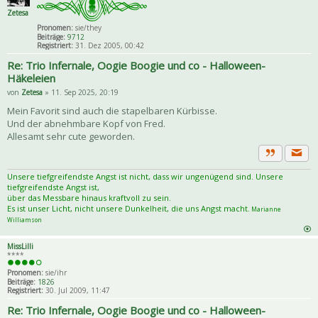
Zetesa
Pronomen:
sie/they
Beiträge:
9712
Registriert:
31. Dez 2005, 00:42
Re: Trio Infernale, Oogie Boogie und co - Halloween-
Häkeleien
von
Zetesa
» 11. Sep 2025, 20:19
Mein Favorit sind auch die stapelbaren Kürbisse.
Und der abnehmbare Kopf von Fred.
Allesamt sehr cute geworden.
Priva
Zitat
Unsere tiefgreifendste Angst ist nicht, dass wir ungenügend sind. Unsere
tiefgreifendste Angst ist,
über das Messbare hinaus kraftvoll zu sein.
Es ist unser Licht, nicht unsere Dunkelheit, die uns Angst macht.
Marianne
Williamson
MissLilli
****
Pronomen:
sie/ihr
Beiträge:
1826
Registriert:
30. Jul 2009, 11:47
Re: Trio Infernale, Oogie Boogie und co - Halloween-