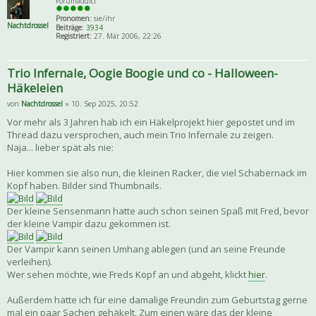
Forumaddict
Pronomen:
sie/ihr
Nachtdrossel
Beiträge:
3934
Registriert:
27. Mär 2006, 22:26
Trio Infernale, Oogie Boogie und co - Halloween-
Häkeleien
von
Nachtdrossel
» 10. Sep 2025, 20:52
Vor mehr als 3 Jahren hab ich ein Häkelprojekt hier gepostet und im
Thread dazu versprochen, auch mein Trio Infernale zu zeigen.
Naja... lieber spät als nie:
Hier kommen sie also nun, die kleinen Racker, die viel Schabernack im
Kopf haben. Bilder sind Thumbnails.
Der kleine Sensenmann hatte auch schon seinen Spaß mit Fred, bevor
der kleine Vampir dazu gekommen ist.
Der Vampir kann seinen Umhang ablegen (und an seine Freunde
verleihen).
Wer sehen möchte, wie Freds Kopf an und abgeht, klickt
hier
.
Außerdem hatte ich für eine damalige Freundin zum Geburtstag gerne
mal ein paar Sachen gehäkelt. Zum einen wäre das der kleine