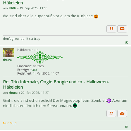
Häkeleien
von
lelith
» 19. Sep 2025, 13:10
die sind aber alle super süß vor allem die Kürbisse
Priva
Zitat
don't grow up, it's a trap
Nähkromant:in
rhuna
Pronomen:
sie/they
Beiträge:
6980
Registriert:
1. Mai 2006, 11:07
Re: Trio Infernale, Oogie Boogie und co - Halloween-
Häkeleien
von
rhuna
» 22. Sep 2025, 11:27
Gnihi, die sind echt niedlich! Der Magnetkopf vom Zombie!
Aber am
niedlichsten find ich den Sensenmann.
Priva
Zitat
Nur Mut!