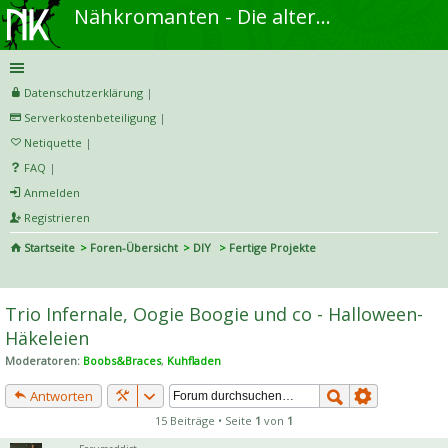
Nähkromanten - Die alternative Näh- und DIY-Community
Datenschutzerklärung
|
Serverkostenbeteiligung
|
Netiquette
|
FAQ
|
Anmelden
Registrieren
Startseite
Foren-Übersicht
DIY
Fertige Projekte
S
uc
Trio Infernale, Oogie Boogie und co - Halloween-
he
Häkeleien
Moderatoren:
Boobs&Braces
,
Kuhfladen
Antworten
15 Beiträge • Seite
1
von
1