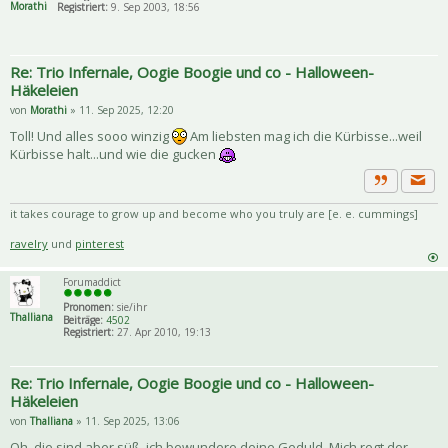
Morathi
Registriert:
9. Sep 2003, 18:56
Re: Trio Infernale, Oogie Boogie und co - Halloween-
Häkeleien
von
Morathi
» 11. Sep 2025, 12:20
Toll! Und alles sooo winzig
Am liebsten mag ich die Kürbisse...weil
Kürbisse halt...und wie die gucken
Priva
Zitat
it takes courage to grow up and become who you truly are [e. e. cummings]
ravelry
und
pinterest
Forumaddict
Pronomen:
sie/ihr
Thalliana
Beiträge:
4502
Registriert:
27. Apr 2010, 19:13
Re: Trio Infernale, Oogie Boogie und co - Halloween-
Häkeleien
von
Thalliana
» 11. Sep 2025, 13:06
Oh, die sind aber süß, ich bewundere deine Geduld. Mich regt der