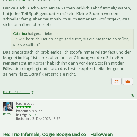
von
Nachtdrossel
» 12. Sep 2025, 17:26
Danke euch. Auch wenn einige Sachen wirklich sehr fummelig waren,
hat jedes Teil Spaß gemacht zu häkeln. Kleine Sachen werden
schneller fertig, aber meist hab ich auch immer ein Großprojekt, was
sich dann über Jahre zieht...
Caterina
hat geschrieben:
↑
Oh wie herrlich. Hat es lange gedauert, bis die Magnete so saßen,
wie sie sollten?
Das ging tatsächlich problemlos. Ich stopfe immer relativ fest und der
Magnet im Kopf ist direkt oben an der Öffnung vor dem Schließen
reingemacht. Im Körper hab ich ihn dann vor dem Stopfen mit der
Füllwatte reingelegt und durch das feste stopfen bleibt der gut an
seinem Platz. Extra fixiert sind sie nicht.
Priva
Zitat
Nachtdrossel bloggt
Forumaddict
Pronomen:
sie/ihr
lelith
Beiträge:
5867
Registriert:
3. Dez 2002, 15:52
Re: Trio Infernale, Oogie Boogie und co - Halloween-