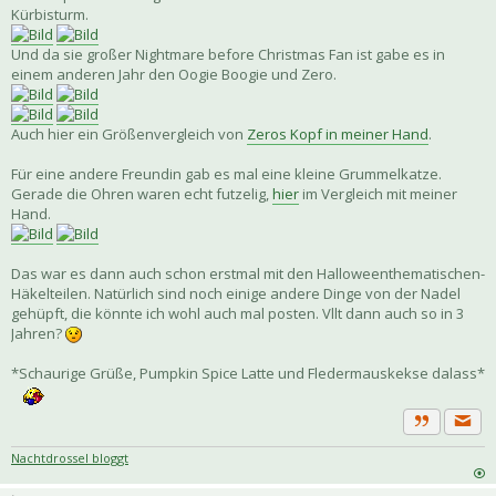
Kürbisturm.
Und da sie großer Nightmare before Christmas Fan ist gabe es in
einem anderen Jahr den Oogie Boogie und Zero.
Auch hier ein Größenvergleich von
Zeros Kopf in meiner Hand
.
Für eine andere Freundin gab es mal eine kleine Grummelkatze.
Gerade die Ohren waren echt futzelig,
hier
im Vergleich mit meiner
Hand.
Das war es dann auch schon erstmal mit den Halloweenthematischen-
Häkelteilen. Natürlich sind noch einige andere Dinge von der Nadel
gehüpft, die könnte ich wohl auch mal posten. Vllt dann auch so in 3
Jahren?
*Schaurige Grüße, Pumpkin Spice Latte und Fledermauskekse dalass*
Priva
Zitat
Nachtdrossel bloggt