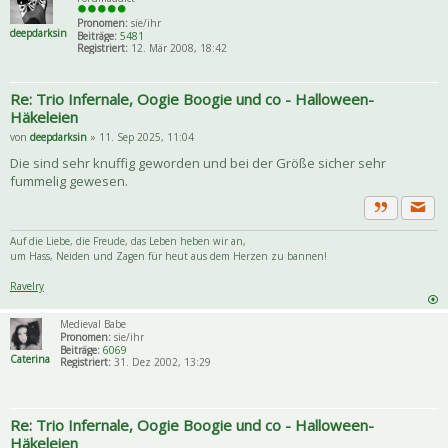
Pronomen:
sie/ihr
deepdarksin
Beiträge:
5481
Registriert:
12. Mär 2008, 18:42
Re: Trio Infernale, Oogie Boogie und co - Halloween-
Häkeleien
von
deepdarksin
» 11. Sep 2025, 11:04
Die sind sehr knuffig geworden und bei der Größe sicher sehr
fummelig gewesen.
Priva
Zitat
Auf die Liebe, die Freude, das Leben heben wir an,
um Hass, Neiden und Zagen für heut aus dem Herzen zu bannen!
Ravelry
Medieval Babe
Pronomen:
sie/ihr
Beiträge:
6069
Caterina
Registriert:
31. Dez 2002, 13:29
Re: Trio Infernale, Oogie Boogie und co - Halloween-
Häkeleien