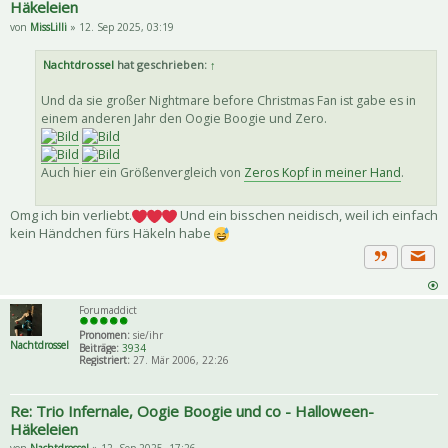
Häkeleien
von
MissLilli
» 12. Sep 2025, 03:19
Nachtdrossel
hat geschrieben:
↑
Und da sie großer Nightmare before Christmas Fan ist gabe es in
einem anderen Jahr den Oogie Boogie und Zero.
Auch hier ein Größenvergleich von
Zeros Kopf in meiner Hand
.
Omg ich bin verliebt.
Und ein bisschen neidisch, weil ich einfach
kein Händchen fürs Häkeln habe
Priva
Zitat
Forumaddict
Pronomen:
sie/ihr
Nachtdrossel
Beiträge:
3934
Registriert:
27. Mär 2006, 22:26
Re: Trio Infernale, Oogie Boogie und co - Halloween-
Häkeleien