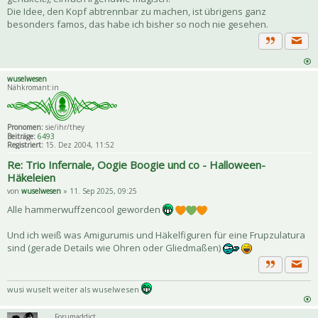
Die Idee, den Kopf abtrennbar zu machen, ist übrigens ganz
besonders famos, das habe ich bisher so noch nie gesehen.
Priva
Zitat
wuselwesen
Nähkromant:in
Pronomen:
sie/ihr/they
Beiträge:
6493
Registriert:
15. Dez 2004, 11:52
Re: Trio Infernale, Oogie Boogie und co - Halloween-
Häkeleien
von
wuselwesen
» 11. Sep 2025, 09:25
Alle hammerwuffzencool geworden
Und ich weiß was Amigurumis und Häkelfiguren für eine Frupzulatura
sind (gerade Details wie Ohren oder Gliedmaßen)
Priva
Zitat
wusi wuselt weiter als wuselwesen
Forumaddict