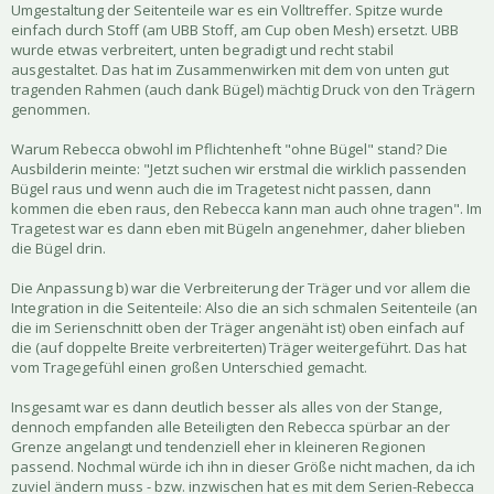
Umgestaltung der Seitenteile war es ein Volltreffer. Spitze wurde
einfach durch Stoff (am UBB Stoff, am Cup oben Mesh) ersetzt. UBB
wurde etwas verbreitert, unten begradigt und recht stabil
ausgestaltet. Das hat im Zusammenwirken mit dem von unten gut
tragenden Rahmen (auch dank Bügel) mächtig Druck von den Trägern
genommen.
Warum Rebecca obwohl im Pflichtenheft "ohne Bügel" stand? Die
Ausbilderin meinte: "Jetzt suchen wir erstmal die wirklich passenden
Bügel raus und wenn auch die im Tragetest nicht passen, dann
kommen die eben raus, den Rebecca kann man auch ohne tragen". Im
Tragetest war es dann eben mit Bügeln angenehmer, daher blieben
die Bügel drin.
Die Anpassung b) war die Verbreiterung der Träger und vor allem die
Integration in die Seitenteile: Also die an sich schmalen Seitenteile (an
die im Serienschnitt oben der Träger angenäht ist) oben einfach auf
die (auf doppelte Breite verbreiterten) Träger weitergeführt. Das hat
vom Tragegefühl einen großen Unterschied gemacht.
Insgesamt war es dann deutlich besser als alles von der Stange,
dennoch empfanden alle Beteiligten den Rebecca spürbar an der
Grenze angelangt und tendenziell eher in kleineren Regionen
passend. Nochmal würde ich ihn in dieser Größe nicht machen, da ich
zuviel ändern muss - bzw. inzwischen hat es mit dem Serien-Rebecca