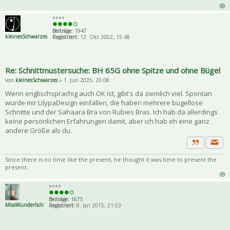
****
Beiträge:
1947
kleinesSchwarzes
Registriert:
12. Okt 2002, 15:48
Re: Schnittmustersuche: BH 65G ohne Spitze und ohne Bügel
von
kleinesSchwarzes
» 1. Jun 2025, 20:08
Wenn englischsprachig auch OK ist, gibt's da ziemlich viel. Spontan
würde mir LilypaDesign einfallen, die haben mehrere bügellose
Schnitte und der Sahaara Bra von Rubies Bras. Ich hab da allerdings
keine persönlichen Erfahrungen damit, aber ich hab eh eine ganz
andere Größe als du.
Priva
Zitat
Since there is no time like the present, he thought it was time to present the
present.
****
Beiträge:
1675
MissWunderlich
Registriert:
8. Jan 2015, 21:03