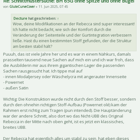
Re: Schnittmustersuche: BH 65G ohne Spitze und ohne Bügel
von
GluteCurveCover
» 11. Jun 2025, 07:45
Decture
hat geschrieben:
↑
Wow, deine Modifikationen an der Rebecca sind super interessant!
Ich hatte nicht bedacht, wie sich der Komfort durch die
Veränderung der Seitenteile und der Gurtintegration verbessern
ließe. Hast du einen bestimmten Stoff gefunden, der die Struktur
am besten stabil hält?
Puuuh, das ist viele Jahre her und es war in einem Nähkurs, damals
prasselten tausend neue Sachen auf mich ein und ich war froh, dass
die Ausbilderin mir aus ihrem gigantischen Lager die passenden
Sachen rausgesucht hat. Ich tippe mal auf
- innen Modaljersey oder Wäschelycra mit angerauter Innenseite
- Powernet
- außen Satin
Wichtig: Die Konstruktion wurde nicht durch den Stoff besser, sondern
durch den ohnehin richtigen Stoff-Aufbau (Powernet olé) kam der
Rahmen erst richtig zum Tragen (pun intended). Die Hauptänderung
war der andere Schnitt, also dort wo das Nicht-UBB des Original
Rebecca in der Mitte nach oben geht, ist es jetzt ein klassisches,
breites UBB.
Der Rebecca hat eigentlich alles um stabil zu sein, hat eben dieses