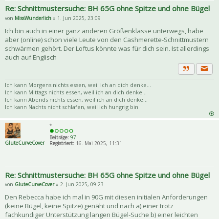
Re: Schnittmustersuche: BH 65G ohne Spitze und ohne Bügel
von
MissWunderlich
» 1. Jun 2025, 23:09
Ich bin auch in einer ganz anderen Größenklasse unterwegs, habe
aber (online) schon viele Leute von den Cashmerette-Schnittmustern
schwärmen gehört. Der Loftus könnte was für dich sein. Ist allerdings
auch auf Englisch
Priva
Zitat
Ich kann Morgens nichts essen, weil ich an dich denke...
Ich kann Mittags nichts essen, weil ich an dich denke...
Ich kann Abends nichts essen, weil ich an dich denke...
Ich kann Nachts nicht schlafen, weil ich hungrig bin
*
Beiträge:
97
GluteCurveCover
Registriert:
16. Mai 2025, 11:31
Re: Schnittmustersuche: BH 65G ohne Spitze und ohne Bügel
von
GluteCurveCover
» 2. Jun 2025, 09:23
Den Rebecca habe ich mal in 90G mit diesen initialen Anforderungen
(keine Bügel, keine Spitze) genäht und nach a) einer trotz
fachkundiger Unterstützung langen Bügel-Suche b) einer leichten