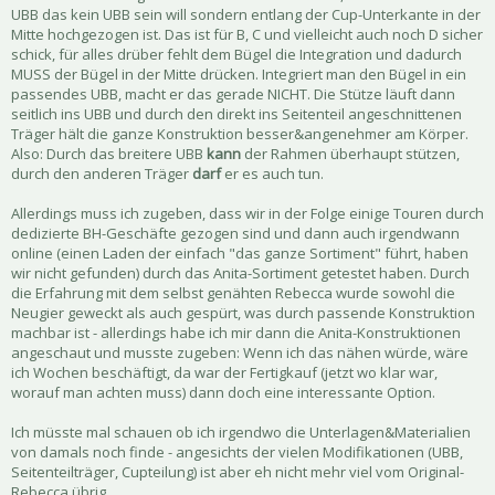
UBB das kein UBB sein will sondern entlang der Cup-Unterkante in der
Mitte hochgezogen ist. Das ist für B, C und vielleicht auch noch D sicher
schick, für alles drüber fehlt dem Bügel die Integration und dadurch
MUSS der Bügel in der Mitte drücken. Integriert man den Bügel in ein
passendes UBB, macht er das gerade NICHT. Die Stütze läuft dann
seitlich ins UBB und durch den direkt ins Seitenteil angeschnittenen
Träger hält die ganze Konstruktion besser&angenehmer am Körper.
Also: Durch das breitere UBB
kann
der Rahmen überhaupt stützen,
durch den anderen Träger
darf
er es auch tun.
Allerdings muss ich zugeben, dass wir in der Folge einige Touren durch
dedizierte BH-Geschäfte gezogen sind und dann auch irgendwann
online (einen Laden der einfach "das ganze Sortiment" führt, haben
wir nicht gefunden) durch das Anita-Sortiment getestet haben. Durch
die Erfahrung mit dem selbst genähten Rebecca wurde sowohl die
Neugier geweckt als auch gespürt, was durch passende Konstruktion
machbar ist - allerdings habe ich mir dann die Anita-Konstruktionen
angeschaut und musste zugeben: Wenn ich das nähen würde, wäre
ich Wochen beschäftigt, da war der Fertigkauf (jetzt wo klar war,
worauf man achten muss) dann doch eine interessante Option.
Ich müsste mal schauen ob ich irgendwo die Unterlagen&Materialien
von damals noch finde - angesichts der vielen Modifikationen (UBB,
Seitenteilträger, Cupteilung) ist aber eh nicht mehr viel vom Original-
Rebecca übrig.