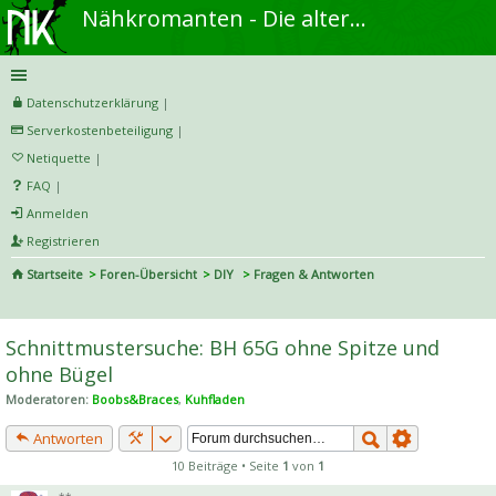
Nähkromanten - Die alternative Näh- und DIY-Community
Datenschutzerklärung
|
Serverkostenbeteiligung
|
Netiquette
|
FAQ
|
Anmelden
Registrieren
Startseite
Foren-Übersicht
DIY
Fragen & Antworten
S
uc
Schnittmustersuche: BH 65G ohne Spitze und
he
ohne Bügel
Moderatoren:
Boobs&Braces
,
Kuhfladen
Antworten
10 Beiträge • Seite
1
von
1