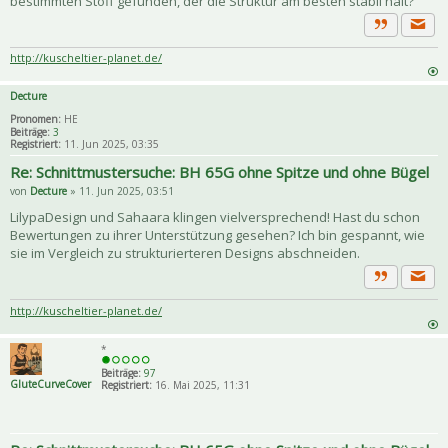
bestimmten Stoff gefunden, der die Struktur am besten stabil hält?
Priva
Zitat
http://kuscheltier-planet.de/
Decture
Pronomen:
HE
Beiträge:
3
Registriert:
11. Jun 2025, 03:35
Re: Schnittmustersuche: BH 65G ohne Spitze und ohne Bügel
von
Decture
» 11. Jun 2025, 03:51
LilypaDesign und Sahaara klingen vielversprechend! Hast du schon
Bewertungen zu ihrer Unterstützung gesehen? Ich bin gespannt, wie
sie im Vergleich zu strukturierteren Designs abschneiden.
Priva
Zitat
http://kuscheltier-planet.de/
*
Beiträge:
97
GluteCurveCover
Registriert:
16. Mai 2025, 11:31