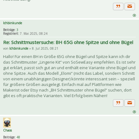
Priva
Zitat
Ichbinkunde
Beiträge:
3
Registriert:
7. Mai 2025, 08:24
Re: Schnittmustersuche: BH 65G ohne Spitze und ohne Bügel
von
Ichbinkunde
» 8. Jul 2025, 08:21
Hallo! Für einen BH in Größe 65G ohne Bügel und Spitze kann ich dir
das Schnittmuster „Lingerie Kit“ von SoSewEasy empfehlen. Es ist sehr
gut erklärt, passt sich gut an und enthält eine Variante ohne Bügel und
ohne Spitze. Auch das Modell „Elomi“ (nicht das Label, sondern Schnitt
von einem unabhängigen Designer) könnte interessant sein – speziell
für größere Größen ausgelegt. Einfach mal auf Plattformen wie
Makerist oder Etsy nach „BH Schnittmuster ohne Bügel“ suchen, dort
gibt es oft praktische Varianten. Viel Erfolg beim Nähen!
Priva
Zitat
Chaos
Beiträge:
48