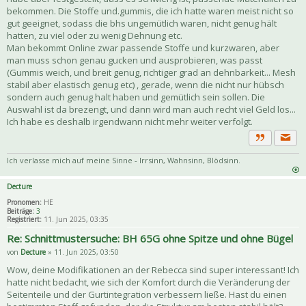
bekommen. Die Stoffe und.gummis, die ich hatte waren meist nicht so
gut geeignet, sodass die bhs ungemütlich waren, nicht genug hält
hatten, zu viel oder zu wenig Dehnung etc.
Man bekommt Online zwar passende Stoffe und kurzwaren, aber
man muss schon genau gucken und ausprobieren, was passt
(Gummis weich, und breit genug, richtiger grad an dehnbarkeit... Mesh
stabil aber elastisch genug etc) , gerade, wenn die nicht nur hübsch
sondern auch genug halt haben und gemütlich sein sollen. Die
Auswahl ist da brezengt, und dann wird man auch recht viel Geld los...
Ich habe es deshalb irgendwann nicht mehr weiter verfolgt.
Priva
Zitat
Ich verlasse mich auf meine Sinne - Irrsinn, Wahnsinn, Blödsinn.
Decture
Pronomen:
HE
Beiträge:
3
Registriert:
11. Jun 2025, 03:35
Re: Schnittmustersuche: BH 65G ohne Spitze und ohne Bügel
von
Decture
» 11. Jun 2025, 03:50
Wow, deine Modifikationen an der Rebecca sind super interessant! Ich
hatte nicht bedacht, wie sich der Komfort durch die Veränderung der
Seitenteile und der Gurtintegration verbessern ließe. Hast du einen