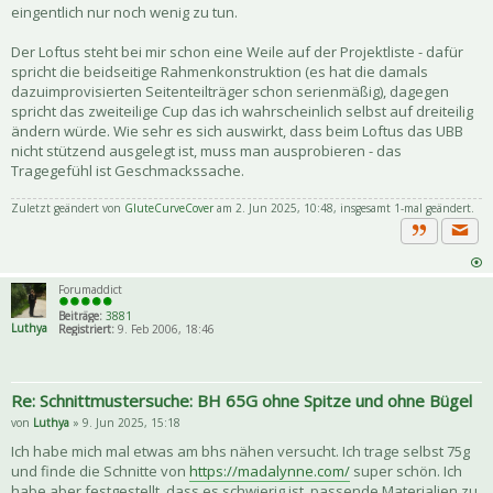
eingentlich nur noch wenig zu tun.
Der Loftus steht bei mir schon eine Weile auf der Projektliste - dafür
spricht die beidseitige Rahmenkonstruktion (es hat die damals
dazuimprovisierten Seitenteilträger schon serienmäßig), dagegen
spricht das zweiteilige Cup das ich wahrscheinlich selbst auf dreiteilig
ändern würde. Wie sehr es sich auswirkt, dass beim Loftus das UBB
nicht stützend ausgelegt ist, muss man ausprobieren - das
Tragegefühl ist Geschmackssache.
Zuletzt geändert von
GluteCurveCover
am 2. Jun 2025, 10:48, insgesamt 1-mal geändert.
Priva
Zitat
Forumaddict
Beiträge:
3881
Luthya
Registriert:
9. Feb 2006, 18:46
Re: Schnittmustersuche: BH 65G ohne Spitze und ohne Bügel
von
Luthya
» 9. Jun 2025, 15:18
Ich habe mich mal etwas am bhs nähen versucht. Ich trage selbst 75g
und finde die Schnitte von
https://madalynne.com/
super schön. Ich
habe aber festgestellt, dass es schwierig ist, passende Materialien zu