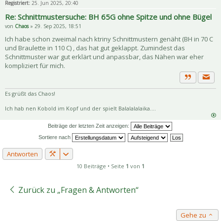
Registriert:
25. Jun 2025, 20:40
Re: Schnittmustersuche: BH 65G ohne Spitze und ohne Bügel
von
Chaos
» 29. Sep 2025, 18:51
Ich habe schon zweimal nach ktriny Schnittmustern genäht (BH in 70 C
und Braulette in 110 C) , das hat gut geklappt. Zumindest das
Schnittmuster war gut erklärt und anpassbar, das Nähen war eher
kompliziert für mich.
Priva
Zitat
Es grüßt das Chaos!
Ich hab nen Kobold im Kopf und der spielt Balalalalaika....
Beiträge der letzten Zeit anzeigen:
Sortiere nach
Antworten
10 Beiträge • Seite
1
von
1
Zurück zu „Fragen & Antworten“
Gehe zu