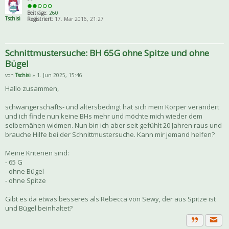
**
Beiträge:
260
Tschisi
Registriert:
17. Mär 2016, 21:27
Schnittmustersuche: BH 65G ohne Spitze und ohne
Bügel
von
Tschisi
» 1. Jun 2025, 15:46
Hallo zusammen,
schwangerschafts- und altersbedingt hat sich mein Körper verändert
und ich finde nun keine BHs mehr und möchte mich wieder dem
selbernähen widmen. Nun bin ich aber seit gefühlt 20 Jahren raus und
brauche Hilfe bei der Schnittmustersuche. Kann mir jemand helfen?
Meine Kriterien sind:
- 65 G
- ohne Bügel
- ohne Spitze
Gibt es da etwas besseres als Rebecca von Sewy, der aus Spitze ist
und Bügel beinhaltet?
Priva
Zitat