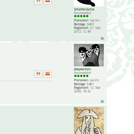
Private Nachricht senden
Zitat
Schattenkatze
Forumaddict
Pronomen:
Sie/ihr
Beiträge:
3403
Registriert:
21. Mär
2012, 12:48
deepdarksin
Forumaddict
Private Nachricht senden
Zitat
Pronomen:
sie/ihr
Beiträge:
5481
Registriert:
12. Mär
2008, 18:42