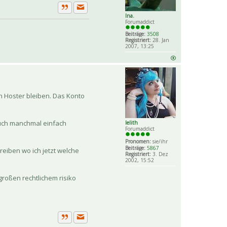
Private Nachricht senden
Zitat
Ina.
Forumaddict
Beiträge:
3508
Registriert:
28. Jan
2007, 13:25
n Hoster bleiben. Das Konto
auch manchmal einfach
lelith
Forumaddict
Pronomen:
sie/ihr
Beiträge:
5867
eiben wo ich jetzt welche
Registriert:
3. Dez
2002, 15:52
roßen rechtlichem risiko
Private Nachricht senden
Zitat