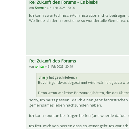
Re: Zukunft des Forums - Es bleibt!
von
Sevenah
» 6. Feb 2025, 20:00
Ich kann zwar technisch-Administration nichts beitragen, a
Wo finde ich denn sonst eine so wundertolle Gemeinschaft
Re: Zukunft des Forums
von
¡s¢htar
» 6. Feb 2025, 20:19
charly
hat geschrieben:
↑
Bevor irgendwas abgestimmt wird, wär halt gut zu wiss
Denn wenn wir keine Person(en) hätten, die das übern
sorry, ich muss passen.. da ich einen ganz fantastischen
gemeinsames leben nachzuholen haben.
ich kann spontan bei fragen helfen (und wuerde dafue
ich freu mich von herzen dass es weiter geht. ich war s