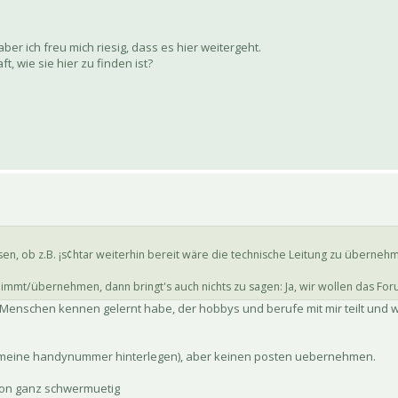
ber ich freu mich riesig, dass es hier weitergeht.
, wie sie hier zu finden ist?
en, ob z.B. ¡s¢htar weiterhin bereit wäre die technische Leitung zu überneh
immt/übernehmen, dann bringt's auch nichts zu sagen: Ja, wir wollen das For
 Menschen kennen gelernt habe, der hobbys und berufe mit mir teilt und w
r meine handynummer hinterlegen), aber keinen posten uebernehmen.
chon ganz schwermuetig