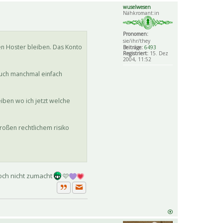
wuselwesen
Nähkromant:in
Pronomen:
sie/ihr/they
en Hoster bleiben. Das Konto
Beiträge:
6493
Registriert:
15. Dez
2004, 11:52
auch manchmal einfach
iben wo ich jetzt welche
oßen rechtlichem risiko
doch nicht zumacht
🩷
Private Nachricht senden
Zitat