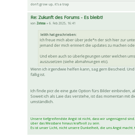
don't grow up, it's a trap
Re: Zukunft des Forums - Es bleibt!
von
Zetesa
» 6. Feb 2025, 16:41
lelith hat geschrieben:
Ich freue mich aber über jede*n der sich hier zur u
jemand der mich erinnert die updates zu machen oder 
Und eben auch so überlegeungen unter welchen umstän
auszusetzen (siehe abmahnungen etc).
Wenn ich irgendwie helfen kann, sag gern Bescheid. Und 
fällig ist.
Ich finde picr.de eine gute Option fürs Bilder einbinden,
Soweit ich als Laie das verstehe, ist das momentan mit 
umständlich.
Unsere tiefgreifendste Angst ist nicht, dass wir ungenügend sind.
über das Messbare hinaus kraftvoll zu sein.
Es ist unser Licht, nicht unsere Dunkelheit, die uns Angst macht.
M