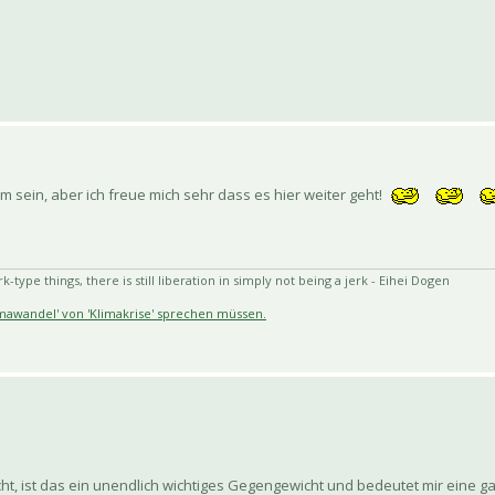
rm sein, aber ich freue mich sehr dass es hier weiter geht!
-type things, there is still liberation in simply not being a jerk - Eihei Dogen
limawandel' von 'Klimakrise' sprechen müssen.
ht, ist das ein unendlich wichtiges Gegengewicht und bedeutet mir eine