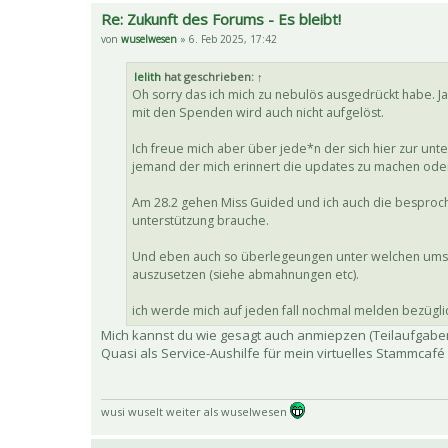
Re: Zukunft des Forums - Es bleibt!
von
wuselwesen
» 6. Feb 2025, 17:42
lelith
hat geschrieben:
↑
Oh sorry das ich mich zu nebulös ausgedrückt habe. J
mit den Spenden wird auch nicht aufgelöst.
Ich freue mich aber über jede*n der sich hier zur u
jemand der mich erinnert die updates zu machen oder 
Am 28.2 gehen Miss Guided und ich auch die besproch
unterstützung brauche.
Und eben auch so überlegeungen unter welchen umstän
auszusetzen (siehe abmahnungen etc).
ich werde mich auf jeden fall nochmal melden bezügli
Mich kannst du wie gesagt auch anmiepzen (Teilaufgabe
Quasi als Service-Aushilfe für mein virtuelles Stammcafé
wusi wuselt weiter als wuselwesen