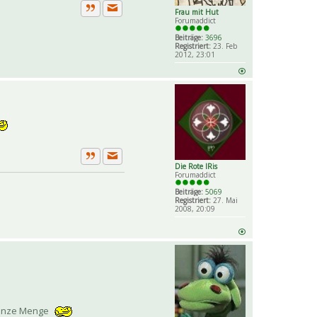
Frau mit Hut
Private Nachricht senden
Zitat
Forumaddict
Beiträge:
3696
Registriert:
23. Feb
2012, 23:01
Private Nachricht senden
Die Rote IRis
Zitat
Forumaddict
Beiträge:
5069
Registriert:
27. Mai
2008, 20:09
 ganze Menge