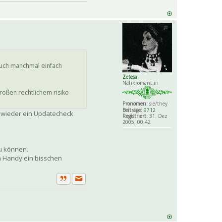
auch manchmal einfach
Zetesa
Nähkromant:in
oßen rechtlichem risiko
Pronomen:
sie/they
Beiträge:
9712
l wieder ein Updatecheck
Registriert:
31. Dez
2005, 00:42
zu können.
m Handy ein bisschen
Private Nachricht senden
Zitat