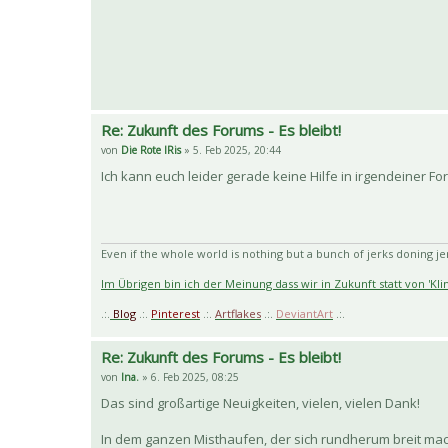
Re: Zukunft des Forums - Es bleibt!
von
Die Rote IRis
» 5. Feb 2025, 20:44
Ich kann euch leider gerade keine Hilfe in irgendeiner Fo
Even if the whole world is nothing but a bunch of jerks doning jerk
Im Übrigen bin ich der Meinung dass wir in Zukunft statt von 'K
.:.
Blog
.:.
Pinterest
.:.
Artflakes
.:.
DeviantArt
.:.
Re: Zukunft des Forums - Es bleibt!
von
Ina.
» 6. Feb 2025, 08:25
Das sind großartige Neuigkeiten, vielen, vielen Dank!
In dem ganzen Misthaufen, der sich rundherum breit mac