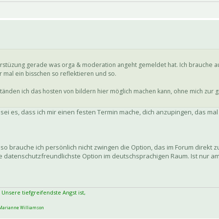
nterstüzung gerade was orga & moderation angeht gemeldet hat. Ich brauche 
mal ein bisschen so reflektieren und so.
den ich das hosten von bildern hier möglich machen kann, ohne mich zur gr
sei es, dass ich mir einen festen Termin mache, dich anzupingen, das ma
 also brauche ich persönlich nicht zwingen die Option, das im Forum direkt 
die datenschutzfreundlichste Option im deutschsprachigen Raum. Ist nur a
 Unsere tiefgreifendste Angst ist,
arianne Williamson