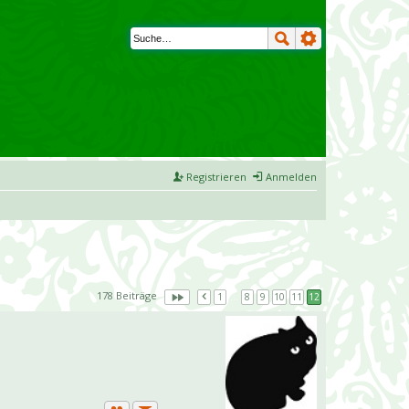
Registrieren
Anmelden
178 Beiträge
1
…
8
9
10
11
12