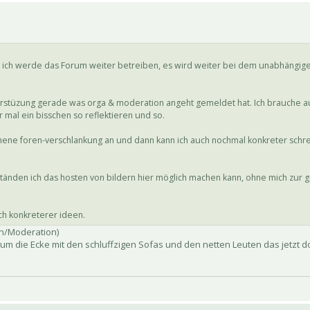
a ich werde das Forum weiter betreiben, es wird weiter bei dem unabhängig
nterstüzung gerade was orga & moderation angeht gemeldet hat. Ich brauche 
mal ein bisschen so reflektieren und so.
ene foren-verschlankung an und dann kann ich auch nochmal konkreter schre
den ich das hosten von bildern hier möglich machen kann, ohne mich zur gr
ch konkreterer ideen.
n/Moderation)
 um die Ecke mit den schluffzigen Sofas und den netten Leuten das jetzt 