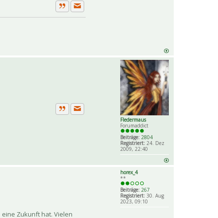
Private Nachricht senden
Zitat
Private Nachricht senden
Zitat
Fledermaus
Forumaddict
Beiträge:
2804
Registriert:
24. Dez
2009, 22:40
horex_4
**
Beiträge:
267
Registriert:
30. Aug
2023, 09:10
eine Zukunft hat. Vielen