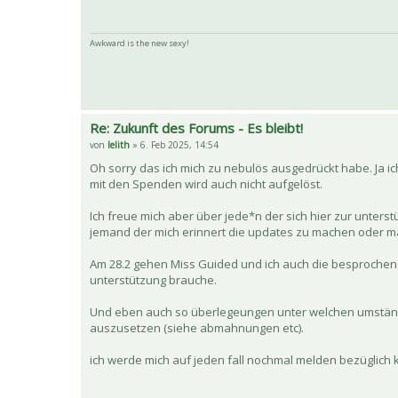
Awkward is the new sexy!
Re: Zukunft des Forums - Es bleibt!
von
lelith
» 6. Feb 2025, 14:54
Oh sorry das ich mich zu nebulös ausgedrückt habe. Ja i
mit den Spenden wird auch nicht aufgelöst.
Ich freue mich aber über jede*n der sich hier zur unte
jemand der mich erinnert die updates zu machen oder mal
Am 28.2 gehen Miss Guided und ich auch die besprochene
unterstützung brauche.
Und eben auch so überlegeungen unter welchen umstände
auszusetzen (siehe abmahnungen etc).
ich werde mich auf jeden fall nochmal melden bezüglich 