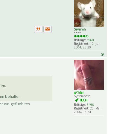
Sevenah
****
Private Nachricht senden
Zitat
Beiträge:
1968
Registriert:
12. Jun
2004, 23:20
men.
¡s¢htar
um behalten.
Systemhexe
ir ein gefuehltes
Beiträge:
5496
Registriert:
25. Mär
2006, 13:24