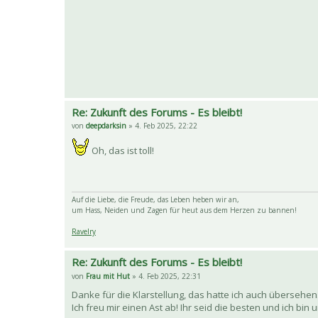
Re: Zukunft des Forums - Es bleibt!
von
deepdarksin
» 4. Feb 2025, 22:22
Oh, das ist toll!
Auf die Liebe, die Freude, das Leben heben wir an,
um Hass, Neiden und Zagen für heut aus dem Herzen zu bannen!
Ravelry
Re: Zukunft des Forums - Es bleibt!
von
Frau mit Hut
» 4. Feb 2025, 22:31
Danke für die Klarstellung, das hatte ich auch übersehen
Ich freu mir einen Ast ab! Ihr seid die besten und ich bi