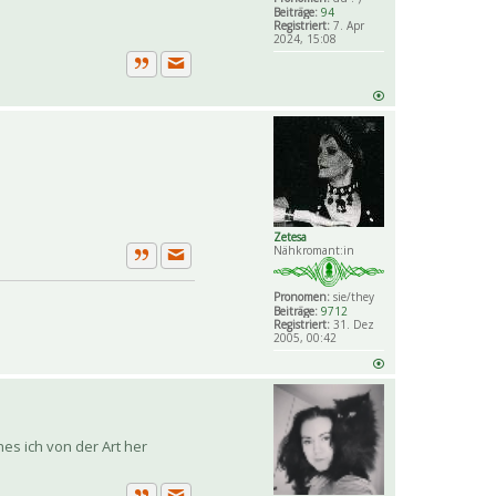
Beiträge:
94
Registriert:
7. Apr
2024, 15:08
Private Nachricht senden
Zitat
Zetesa
Nähkromant:in
Private Nachricht senden
Zitat
Pronomen:
sie/they
Beiträge:
9712
Registriert:
31. Dez
2005, 00:42
es ich von der Art her