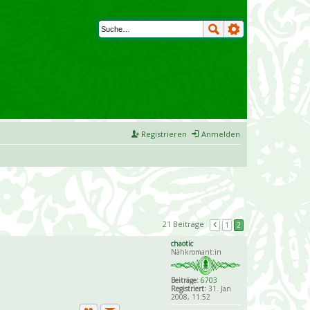
Registrieren
Anmelden
21 Beiträge
1
2
chaotic
Nähkromant:in
Beiträge:
6703
Registriert:
31. Jan
2008, 11:52