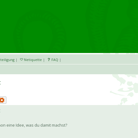
teiligung
|
Netiquette
|
FAQ
|
t
hon eine Idee, was du damit machst?