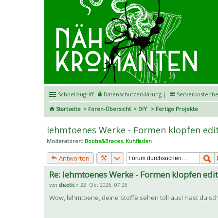
Schnellzugriff
Datenschutzerklärung
|
Serverkostenbe
Startseite
Foren-Übersicht
DIY
Fertige Projekte
lehmtoenes Werke - Formen klopfen edi
Moderatoren:
Boobs&Braces
,
Kuhfladen
Antworten
Re: lehmtoenes Werke - Formen klopfen edit
von
chaotic
» 22. Okt 2025, 07:25
Wow, lehmtoene, deine Stoffe sehen toll aus! Hast du sc