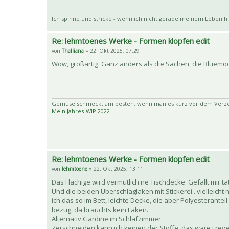
Ich spinne und stricke - wenn ich nicht gerade meinem Leben hi
Re: lehmtoenes Werke - Formen klopfen edit
von
Thalliana
» 22. Okt 2025, 07:29
Wow, großartig. Ganz anders als die Sachen, die Bluemoon
Gemüse schmeckt am besten, wenn man es kurz vor dem Verzehr
Mein Jahres-WIP 2022
Re: lehmtoenes Werke - Formen klopfen edit
von
lehmtoene
» 22. Okt 2025, 13:11
Das Flächige wird vermutlich ne Tischdecke. Gefällt mir 
Und die beiden Überschlaglaken mit Stickerei.. vielleich
ich das so im Bett, leichte Decke, die aber Polyesteranteil
bezug, da brauchts kein Laken.
Alternativ Gardine im Schlafzimmer.
Zerschneiden kann ich keinen der Stoffe, das wäre Freve