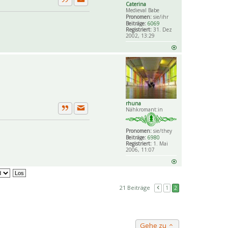
Caterina
Private Nachricht senden
Zitat
Medieval Babe
Pronomen:
sie/ihr
Beiträge:
6069
Registriert:
31. Dez
2002, 13:29
rhuna
Nähkromant:in
Private Nachricht senden
Zitat
Pronomen:
sie/they
Beiträge:
6980
Registriert:
1. Mai
2006, 11:07
21 Beiträge
1
2
Gehe zu