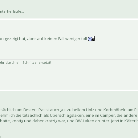
nterherlaufe...
 gezeigt hat, aber auf keinen Fall weniger toll
.
 durch ein Schnitzel ersetzt!
tatsächlich am Besten. Passt auch gut zu hellem Holz und Korbmöbeln am Es
t nehm ich die tatsächlich als Überschlagslaken, eine im Camper, die ande
 hatte, knotig und daher kratzig war, und BW-Laken drunter. Jetzt in Kälter 
l.