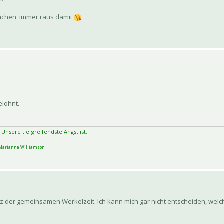
machen' immer raus damit
elohnt.
 Unsere tiefgreifendste Angst ist,
arianne Williamson
z der gemeinsamen Werkelzeit. Ich kann mich gar nicht entscheiden, welch