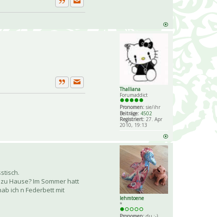
Private Nachricht senden
Zitat
Private Nachricht senden
Thalliana
Zitat
Forumaddict
Pronomen:
sie/ihr
Beiträge:
4502
Registriert:
27. Apr
2010, 19:13
stisch.
re zu Hause? Im Sommer hatt
hab ich n Federbett mit
lehmtoene
*
Pronomen:
du :-)