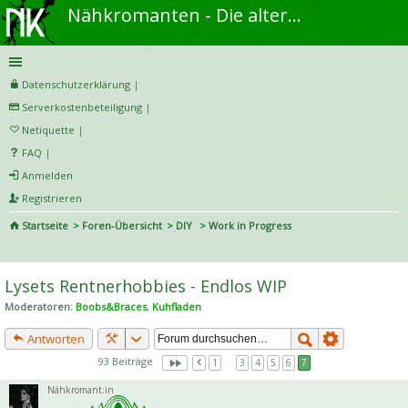
Nähkromanten - Die alternative Näh- und DIY-Community
Datenschutzerklärung
|
Serverkostenbeteiligung
|
Netiquette
|
FAQ
|
Anmelden
Registrieren
Startseite
Foren-Übersicht
DIY
Work in Progress
S
uc
Lysets Rentnerhobbies - Endlos WIP
he
Moderatoren:
Boobs&Braces
,
Kuhfladen
Antworten
93 Beiträge
1
…
3
4
5
6
7
Nähkromant:in