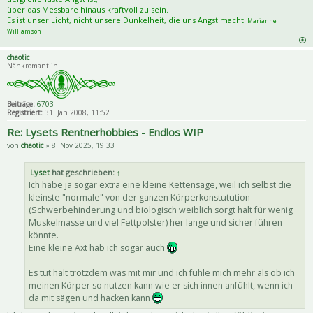
über das Messbare hinaus kraftvoll zu sein.
Es ist unser Licht, nicht unsere Dunkelheit, die uns Angst macht.
Marianne
Williamson
chaotic
Nähkromant:in
Beiträge:
6703
Registriert:
31. Jan 2008, 11:52
Re: Lysets Rentnerhobbies - Endlos WIP
von
chaotic
» 8. Nov 2025, 19:33
Lyset
hat geschrieben:
↑
Ich habe ja sogar extra eine kleine Kettensäge, weil ich selbst die
kleinste "normale" von der ganzen Körperkonstutution
(Schwerbehinderung und biologisch weiblich sorgt halt für wenig
Muskelmasse und viel Fettpolster) her lange und sicher führen
könnte.
Eine kleine Axt hab ich sogar auch
Es tut halt trotzdem was mit mir und ich fühle mich mehr als ob ich
meinen Körper so nutzen kann wie er sich innen anfühlt, wenn ich
da mit sägen und hacken kann