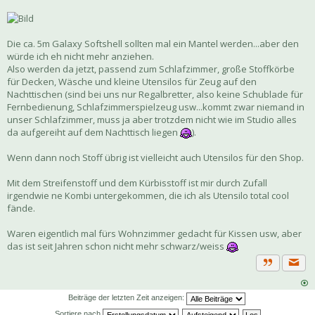
Die ca. 5m Galaxy Softshell sollten mal ein Mantel werden...aber den
würde ich eh nicht mehr anziehen.
Also werden da jetzt, passend zum Schlafzimmer, große Stoffkörbe
für Decken, Wäsche und kleine Utensilos für Zeug auf den
Nachttischen (sind bei uns nur Regalbretter, also keine Schublade für
Fernbedienung, Schlafzimmerspielzeug usw...kommt zwar niemand in
unser Schlafzimmer, muss ja aber trotzdem nicht wie im Studio alles
da aufgereiht auf dem Nachttisch liegen
).
Wenn dann noch Stoff übrig ist vielleicht auch Utensilos für den Shop.
Mit dem Streifenstoff und dem Kürbisstoff ist mir durch Zufall
irgendwie ne Kombi untergekommen, die ich als Utensilo total cool
fände.
Waren eigentlich mal fürs Wohnzimmer gedacht für Kissen usw, aber
das ist seit Jahren schon nicht mehr schwarz/weiss
Priva
Zitat
Beiträge der letzten Zeit anzeigen:
Sortiere nach