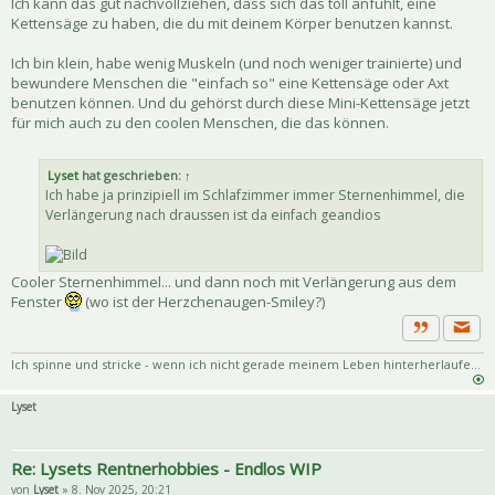
Ich kann das gut nachvollziehen, dass sich das toll anfühlt, eine
Kettensäge zu haben, die du mit deinem Körper benutzen kannst.
Ich bin klein, habe wenig Muskeln (und noch weniger trainierte) und
bewundere Menschen die "einfach so" eine Kettensäge oder Axt
benutzen können. Und du gehörst durch diese Mini-Kettensäge jetzt
für mich auch zu den coolen Menschen, die das können.
Lyset
hat geschrieben:
↑
Ich habe ja prinzipiell im Schlafzimmer immer Sternenhimmel, die
Verlängerung nach draussen ist da einfach geandios
Cooler Sternenhimmel... und dann noch mit Verlängerung aus dem
Fenster
(wo ist der Herzchenaugen-Smiley?)
Priva
Zitat
Ich spinne und stricke - wenn ich nicht gerade meinem Leben hinterherlaufe...
Lyset
Re: Lysets Rentnerhobbies - Endlos WIP
von
Lyset
» 8. Nov 2025, 20:21