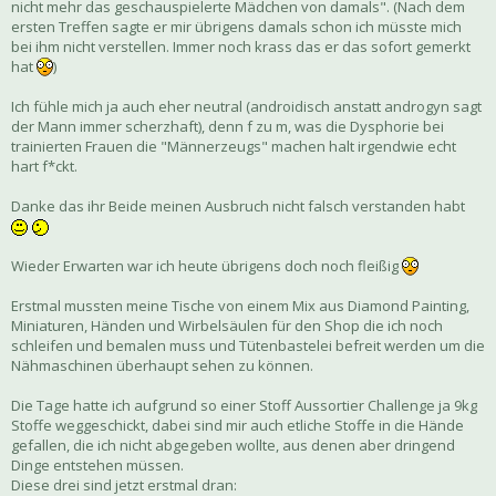
nicht mehr das geschauspielerte Mädchen von damals". (Nach dem
ersten Treffen sagte er mir übrigens damals schon ich müsste mich
bei ihm nicht verstellen. Immer noch krass das er das sofort gemerkt
hat
)
Ich fühle mich ja auch eher neutral (androidisch anstatt androgyn sagt
der Mann immer scherzhaft), denn f zu m, was die Dysphorie bei
trainierten Frauen die "Männerzeugs" machen halt irgendwie echt
hart f*ckt.
Danke das ihr Beide meinen Ausbruch nicht falsch verstanden habt
Wieder Erwarten war ich heute übrigens doch noch fleißig
Erstmal mussten meine Tische von einem Mix aus Diamond Painting,
Miniaturen, Händen und Wirbelsäulen für den Shop die ich noch
schleifen und bemalen muss und Tütenbastelei befreit werden um die
Nähmaschinen überhaupt sehen zu können.
Die Tage hatte ich aufgrund so einer Stoff Aussortier Challenge ja 9kg
Stoffe weggeschickt, dabei sind mir auch etliche Stoffe in die Hände
gefallen, die ich nicht abgegeben wollte, aus denen aber dringend
Dinge entstehen müssen.
Diese drei sind jetzt erstmal dran: