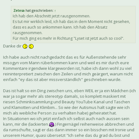
Zetesa
hat geschrieben:
↑
Ich hab den Abschnitt jetzt rausgenommen.
Es tut mir wirklich leid, ich hab das in dem Moment nicht gesehen,
dass es auch so ankommen kann. Ich hab den Absatz
rausgenommen.
Für mich ging es mehr in Richtung "Lyset ist jetzt auch so cool".
Danke dir
Ich habe auch nicht nachgedacht das es für Außenstehende sehr
misogyn vom Mann rüberkommen kann und weil es mir durch eure
Kommentare irgendwie klargeworden ist, habe ich dann wohl zu viel
reininterpretiert zwischen den Zeilen und mich geärgert, warum nicht
einfach "ey das ist aber missverständlich" geschrieben wurde.
Das ist halt so ein Ding zwischen uns, eben WEIL er ja ein Mädchen (ich
war ja sogar mehr als stereotyp damals, so komplett maskiert mit
riesen Schminkisammlung und Beauty YouTube Kanal und Taschen
und Klamotten und Klimbim... So wie der Autismus halt sagte wie ich
mich als weibliche Person zu verhalten habe) geheiratet hat.
In Situationen wo ich jetzt einfach ich selbst auch nach aussen sein
kann, mir die (lackierten
) Fingernägel reihenweise abbrechen und
da rumschufte, sagt er das dann immer so ein bisschen mit Ironie und
unserem Humor, quasi übersetzt "Ich sehe das du grad du bist und