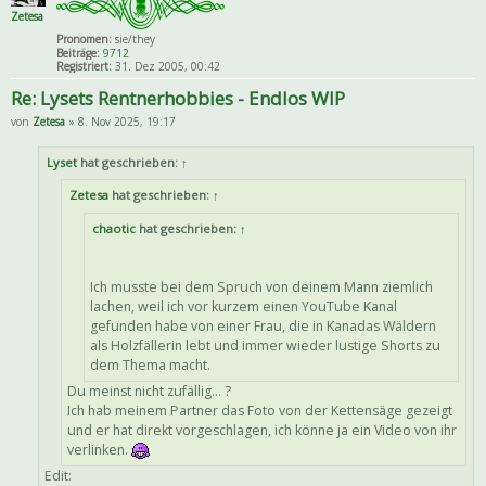
Zetesa
Pronomen:
sie/they
Beiträge:
9712
Registriert:
31. Dez 2005, 00:42
Re: Lysets Rentnerhobbies - Endlos WIP
von
Zetesa
» 8. Nov 2025, 19:17
Lyset
hat geschrieben:
↑
Zetesa
hat geschrieben:
↑
chaotic
hat geschrieben:
↑
Ich musste bei dem Spruch von deinem Mann ziemlich
lachen, weil ich vor kurzem einen YouTube Kanal
gefunden habe von einer Frau, die in Kanadas Wäldern
als Holzfällerin lebt und immer wieder lustige Shorts zu
dem Thema macht.
Du meinst nicht zufällig... ?
Ich hab meinem Partner das Foto von der Kettensäge gezeigt
und er hat direkt vorgeschlagen, ich könne ja ein Video von ihr
verlinken.
Edit: