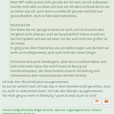
Mein WIP sollte ja jetzt nicht gerade ein Ort sein, wo ich aufpassen
möchte nicht alles zu lesen (ich lese mir oft alles nochmal durch um
zu sehen was ich, auch wenn es vielleicht gerade mal blöd war
gesundheitlich, doch so fabriziert bekomme).
Nochmal Edit:
Der Mann hat mir gesagt er kennt sie auch und ich brauche den
Vergleich nicht scheuen, weil sie hauptsächlich Videos macht wo
sie Holz spaltet und das mit einer Axt die auch nicht viel größer ist
als meine.
Es ging ja bei dem Thema bei uns um Kettensägen und da führt sie
wohl, vernünftigerweise, jetzt auch nicht die riesen Dinger.
Ich könnte mich jetzt reinsteigern, aber lass es einfach lieber und
teile nicht mehr Sätze die mich freuen im Bezug auf
Genderakzeptanz, die ohne Kontext unserer Beziehung und
Lebensweise aber missverstanden werden können.
Ich hab den Abschnitt jetzt rausgenommen.
Es tut mir wirklich leid, ich hab das in dem Moment nicht gesehen, dass
es auch so ankommen kann. Ich hab den Absatz rausgenommen.
Für mich ging es mehr in Richtung "Lyset ist jetzt auch so cool".
Priva
Zitat
Unsere tiefgreifendste Angst ist nicht, dass wir ungenügend sind. Unsere
tiefgreifendste Angst ist,