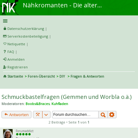
Nähkromanten - Die alternative Näh- und DIY-Community
Datenschutzerklärung
|
Serverkostenbeteiligung
|
Netiquette
|
FAQ
|
Anmelden
Registrieren
Startseite
Foren-Übersicht
DIY
Fragen & Antworten
S
uc
Schmuckbastelfragen (Gemmen und Worbla o.ä.)
he
Moderatoren:
Boobs&Braces
,
Kuhfladen
Antworten
2 Beiträge • Seite
1
von
1
Forumaddict