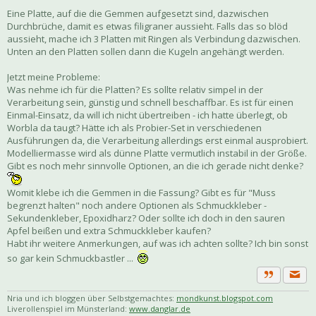
Eine Platte, auf die die Gemmen aufgesetzt sind, dazwischen
Durchbrüche, damit es etwas filigraner aussieht. Falls das so blöd
aussieht, mache ich 3 Platten mit Ringen als Verbindung dazwischen.
Unten an den Platten sollen dann die Kugeln angehängt werden.
Jetzt meine Probleme:
Was nehme ich für die Platten? Es sollte relativ simpel in der
Verarbeitung sein, günstig und schnell beschaffbar. Es ist für einen
Einmal-Einsatz, da will ich nicht übertreiben - ich hatte überlegt, ob
Worbla da taugt? Hätte ich als Probier-Set in verschiedenen
Ausführungen da, die Verarbeitung allerdings erst einmal ausprobiert.
Modelliermasse wird als dünne Platte vermutlich instabil in der Größe.
Gibt es noch mehr sinnvolle Optionen, an die ich gerade nicht denke?
Womit klebe ich die Gemmen in die Fassung? Gibt es für "Muss
begrenzt halten" noch andere Optionen als Schmuckkleber -
Sekundenkleber, Epoxidharz? Oder sollte ich doch in den sauren
Apfel beißen und extra Schmuckkleber kaufen?
Habt ihr weitere Anmerkungen, auf was ich achten sollte? Ich bin sonst
so gar kein Schmuckbastler ...
Priva
Zitat
Nria und ich bloggen über Selbstgemachtes:
mondkunst.blogspot.com
Liverollenspiel im Münsterland:
www.danglar.de