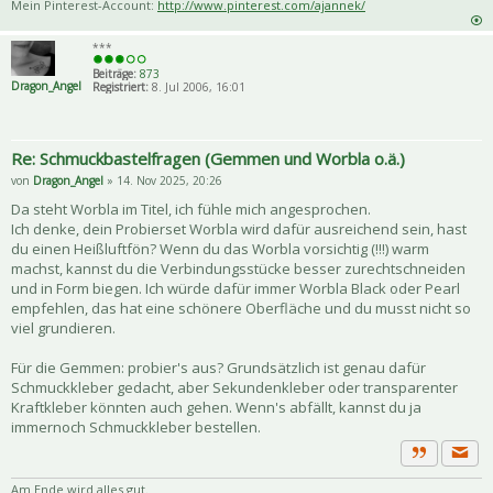
Mein Pinterest-Account:
http://www.pinterest.com/ajannek/
***
Beiträge:
873
Dragon_Angel
Registriert:
8. Jul 2006, 16:01
Re: Schmuckbastelfragen (Gemmen und Worbla o.ä.)
von
Dragon_Angel
» 14. Nov 2025, 20:26
Da steht Worbla im Titel, ich fühle mich angesprochen.
Ich denke, dein Probierset Worbla wird dafür ausreichend sein, hast
du einen Heißluftfön? Wenn du das Worbla vorsichtig (!!!) warm
machst, kannst du die Verbindungsstücke besser zurechtschneiden
und in Form biegen. Ich würde dafür immer Worbla Black oder Pearl
empfehlen, das hat eine schönere Oberfläche und du musst nicht so
viel grundieren.
Für die Gemmen: probier's aus? Grundsätzlich ist genau dafür
Schmuckkleber gedacht, aber Sekundenkleber oder transparenter
Kraftkleber könnten auch gehen. Wenn's abfällt, kannst du ja
immernoch Schmuckkleber bestellen.
Priva
Zitat
Am Ende wird alles gut.