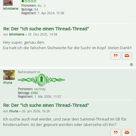
Pronomen:
du :-)
lehmtoene
Beiträge:
94
Registriert:
7. Apr 2024, 15:08
Re: Der "Ich suche einen Thread-Thread"
von
lehmtoene
» 20. Dez 2025, 14:58
Hey super, genau den.
Da hatt ich die falschen Stichworte für die Suchr im Kopf. Vielen Dank!!
Priva
Zitat
Nähkromant:in
rhuna
Pronomen:
sie/they
Beiträge:
6980
Registriert:
1. Mai 2006, 11:07
Re: Der "Ich suche einen Thread-Thread"
von
rhuna
» 26. Jan 2026, 16:26
Ich suche auch mal wieder, und zwar den Sammel-Thread im SB für
Kindersachen. Ist der geprunt worden oder übersehe ich ihn?