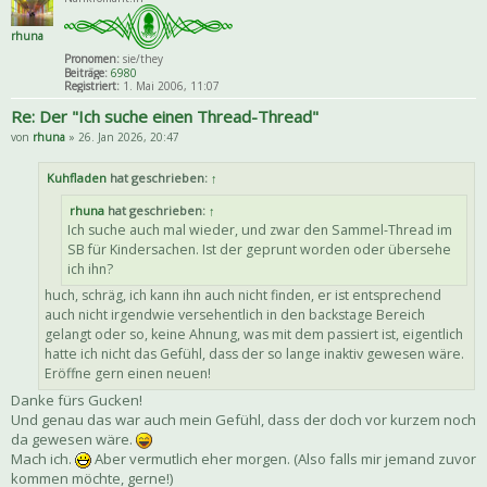
rhuna
Pronomen:
sie/they
Beiträge:
6980
Registriert:
1. Mai 2006, 11:07
Re: Der "Ich suche einen Thread-Thread"
von
rhuna
» 26. Jan 2026, 20:47
Kuhfladen
hat geschrieben:
↑
rhuna
hat geschrieben:
↑
Ich suche auch mal wieder, und zwar den Sammel-Thread im
SB für Kindersachen. Ist der geprunt worden oder übersehe
ich ihn?
huch, schräg, ich kann ihn auch nicht finden, er ist entsprechend
auch nicht irgendwie versehentlich in den backstage Bereich
gelangt oder so, keine Ahnung, was mit dem passiert ist, eigentlich
hatte ich nicht das Gefühl, dass der so lange inaktiv gewesen wäre.
Eröffne gern einen neuen!
Danke fürs Gucken!
Und genau das war auch mein Gefühl, dass der doch vor kurzem noch
da gewesen wäre.
Mach ich.
Aber vermutlich eher morgen. (Also falls mir jemand zuvor
kommen möchte, gerne!)