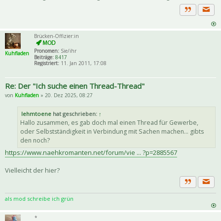
Priva
Zitat
Brücken-Offizier:in
Pronomen:
Sie/ihr
Kuhfladen
Beiträge:
8417
Registriert:
11. Jan 2011, 17:08
Re: Der "Ich suche einen Thread-Thread"
von
Kuhfladen
» 20. Dez 2025, 08:27
lehmtoene
hat geschrieben:
↑
Hallo zusammen, es gab doch mal einen Thread für Gewerbe,
oder Selbstständigkeit in Verbindung mit Sachen machen... gibts
den noch?
https://www.naehkromanten.net/forum/vie ... ?p=2885567
Vielleicht der hier?
Priva
Zitat
als mod schreibe ich grün
*