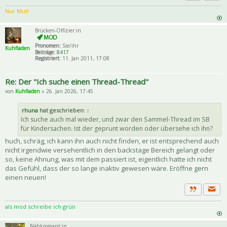
Priva
Zitat
Nur Mut!
Brücken-Offizier:in
Pronomen:
Sie/ihr
Kuhfladen
Beiträge:
8417
Registriert:
11. Jan 2011, 17:08
Re: Der "Ich suche einen Thread-Thread"
von
Kuhfladen
» 26. Jan 2026, 17:45
rhuna
hat geschrieben:
↑
Ich suche auch mal wieder, und zwar den Sammel-Thread im SB
für Kindersachen. Ist der geprunt worden oder übersehe ich ihn?
huch, schräg, ich kann ihn auch nicht finden, er ist entsprechend auch
nicht irgendwie versehentlich in den backstage Bereich gelangt oder
so, keine Ahnung, was mit dem passiert ist, eigentlich hatte ich nicht
das Gefühl, dass der so lange inaktiv gewesen wäre. Eröffne gern
einen neuen!
Priva
Zitat
als mod schreibe ich grün
Nähkromant:in