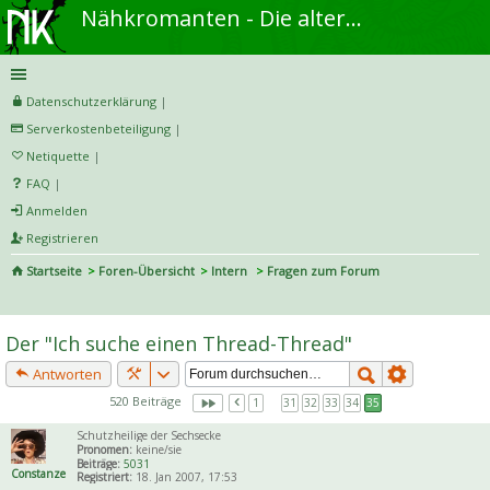
Nähkromanten - Die alternative Näh- und DIY-Community
Datenschutzerklärung
|
Serverkostenbeteiligung
|
Netiquette
|
FAQ
|
Anmelden
Registrieren
Startseite
Foren-Übersicht
Intern
Fragen zum Forum
S
uc
Der "Ich suche einen Thread-Thread"
he
Antworten
520 Beiträge
1
…
31
32
33
34
35
Schutzheilige der Sechsecke
Pronomen:
keine/sie
Beiträge:
5031
Constanze
Registriert:
18. Jan 2007, 17:53