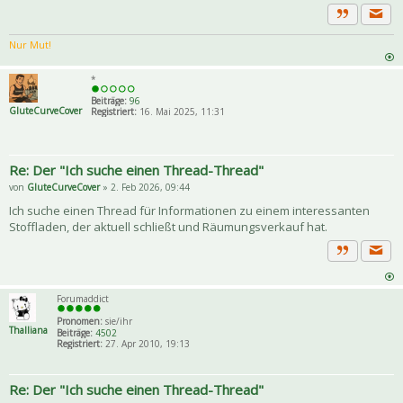
Priva
Zitat
Nur Mut!
*
Beiträge:
96
GluteCurveCover
Registriert:
16. Mai 2025, 11:31
Re: Der "Ich suche einen Thread-Thread"
von
GluteCurveCover
» 2. Feb 2026, 09:44
Ich suche einen Thread für Informationen zu einem interessanten
Stoffladen, der aktuell schließt und Räumungsverkauf hat.
Priva
Zitat
Forumaddict
Pronomen:
sie/ihr
Thalliana
Beiträge:
4502
Registriert:
27. Apr 2010, 19:13
Re: Der "Ich suche einen Thread-Thread"