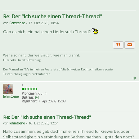
Re: Der "Ich suche einen Thread-Thread"
von
Constanze
» 17. Okt 2025, 18:54
Gab es nicht einmal einen Liedersuch-Thread?
Priva
Zitat
Wer also näht, der weiß auch, wie man trennt.
Elizabeth Barrett-Browning
Der Mangel an "ß"s in meinen Posts ist auf die Schweizer Rechtschreibung sowie
Tastaturbelegung zurückzuführen.
*
Pronomen:
du :-)
lehmtoene
Beiträge:
94
Registriert:
7. Apr 2024, 15:08
Re: Der "Ich suche einen Thread-Thread"
von
lehmtoene
» 16. Dez 2025, 12:51
Hallo zusammen, es gab doch mal einen Thread für Gewerbe, oder
Selbstständigkeit in Verbindung mit Sachen machen... gibts den noch?