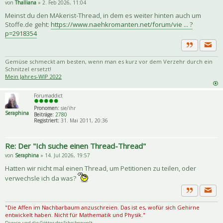
von
Thalliana
» 2. Feb 2026, 11:04
Meinst du den MAkerist-Thread, in dem es weiter hinten auch um
Stoffe.de geht:
https://www.naehkromanten.net/forum/vie ... ?
p=2918354
Priva
Zitat
Gemüse schmeckt am besten, wenn man es kurz vor dem Verzehr durch ein
Schnitzel ersetzt!
Mein Jahres-WIP 2022
Forumaddict
Pronomen:
sie/ihr
Seraphina
Beiträge:
2780
Registriert:
31. Mai 2011, 20:36
Re: Der "Ich suche einen Thread-Thread"
von
Seraphina
» 14. Jul 2026, 19:57
Hatten wir nicht mal einen Thread, um Petitionen zu teilen, oder
verwechsle ich da was?
Priva
Zitat
"Die Affen im Nachbarbaum anzuschreien. Das ist es, wofür sich Gehirne
entwickelt haben. Nicht für Mathematik und Physik."
Darwin und die Götter der Scheibenwelt