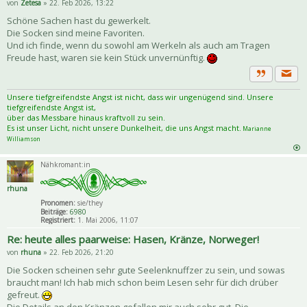
von
Zetesa
» 22. Feb 2026, 13:22
Schöne Sachen hast du gewerkelt.
Die Socken sind meine Favoriten.
Und ich finde, wenn du sowohl am Werkeln als auch am Tragen
Freude hast, waren sie kein Stück unvernünftig.
Priva
Zitat
Unsere tiefgreifendste Angst ist nicht, dass wir ungenügend sind. Unsere
tiefgreifendste Angst ist,
über das Messbare hinaus kraftvoll zu sein.
Es ist unser Licht, nicht unsere Dunkelheit, die uns Angst macht.
Marianne
Williamson
Nähkromant:in
rhuna
Pronomen:
sie/they
Beiträge:
6980
Registriert:
1. Mai 2006, 11:07
Re: heute alles paarweise: Hasen, Kränze, Norweger!
von
rhuna
» 22. Feb 2026, 21:20
Die Socken scheinen sehr gute Seelenknuffzer zu sein, und sowas
braucht man! Ich hab mich schon beim Lesen sehr für dich drüber
gefreut.