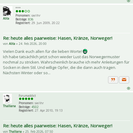
***
Pronomen:
sie/ihr
Alita
Beiträge:
836
Registriert:
29. Jun 2009, 20:22
Re: heute alles paarweise: Hasen, Kränze, Norweger!
von
Alita
» 24. Feb 2026, 20:00
Vielen Dank euch allen für die lieben Worte!
Ich habe tatsächlich jetzt schon wieder Lust das Norwegermuster
nochmal zu stricken. Wahrscheinlich brauche ich mehr Anleitungen für
Socken in dem Stil. Und willige Opfer, die die dann auch tragen.
Nächsten Winter oder so...
Priva
Zitat
Forumaddict
Pronomen:
sie/ihr
Thalliana
Beiträge:
4502
Registriert:
27. Apr 2010, 19:13
Re: heute alles paarweise: Hasen, Kränze, Norweger!
von
Thalliana
» 25. Feb 2026, 07:50