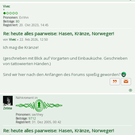
Vivec
*
Pronomen:
Er/ihn
Beiträge:
80
Registriert:
20. Okt 2023, 14:45
Re: heute alles paarweise: Hasen, Kränze, Norweger!
von
Vivec
» 22. Feb 2026, 12:50
Ich mag die Kränze!
(geschrieben mit Blick auf Vorgarten und Einbauküche. Geschrieben
von tattowierten Händen.)
Sind wir hier nach den Anfängen des Forums spießig geworden?
Priva
Zitat
Nähkromant:in
Zetesa
Pronomen:
sie/they
Beiträge:
9712
Registriert:
31. Dez 2005, 00:42
Re: heute alles paarweise: Hasen, Kränze, Norweger!