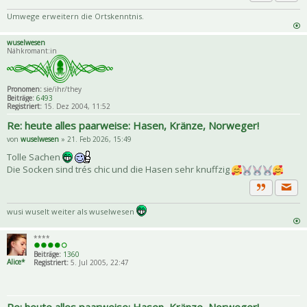
Priva
Zitat
Umwege erweitern die Ortskenntnis.
wuselwesen
Nähkromant:in
Pronomen:
sie/ihr/they
Beiträge:
6493
Registriert:
15. Dez 2004, 11:52
Re: heute alles paarweise: Hasen, Kränze, Norweger!
von
wuselwesen
» 21. Feb 2026, 15:49
Tolle Sachen
Die Socken sind trés chic und die Hasen sehr knuffzig
Priva
Zitat
wusi wuselt weiter als wuselwesen
****
Beiträge:
1360
Alice*
Registriert:
5. Jul 2005, 22:47
Re: heute alles paarweise: Hasen, Kränze, Norweger!