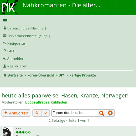
Nähkromanten - Die alternative Näh- und DIY-Community
Datenschutzerklärung
|
Serverkostenbeteiligung
|
Netiquette
|
FAQ
|
Anmelden
Registrieren
Startseite
Foren-Übersicht
DIY
Fertige Projekte
S
uc
heute alles paarweise: Hasen, Kränze, Norweger!
he
Moderatoren:
Boobs&Braces
,
Kuhfladen
Antworten
12 Beiträge • Seite
1
von
1
***