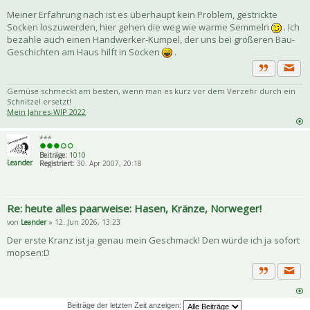
Meiner Erfahrung nach ist es überhaupt kein Problem, gestrickte
Socken loszuwerden, hier gehen die weg wie warme Semmeln
. Ich
bezahle auch einen Handwerker-Kumpel, der uns bei größeren Bau-
Geschichten am Haus hilft in Socken
.
Priva
Zitat
Gemüse schmeckt am besten, wenn man es kurz vor dem Verzehr durch ein
Schnitzel ersetzt!
Mein Jahres-WIP 2022
***
Beiträge:
1010
Leander
Registriert:
30. Apr 2007, 20:18
Re: heute alles paarweise: Hasen, Kränze, Norweger!
von
Leander
» 12. Jun 2026, 13:23
Der erste Kranz ist ja genau mein Geschmack! Den würde ich ja sofort
mopsen:D
Priva
Zitat
Beiträge der letzten Zeit anzeigen: