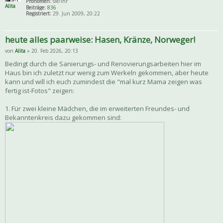
Pronomen:
sie/ihr
Alita
Beiträge:
836
Registriert:
29. Jun 2009, 20:22
heute alles paarweise: Hasen, Kränze, Norweger!
von
Alita
» 20. Feb 2026, 20:13
Bedingt durch die Sanierungs- und Renovierungsarbeiten hier im
Haus bin ich zuletzt nur wenig zum Werkeln gekommen, aber heute
kann und will ich euch zumindest die "mal kurz Mama zeigen was
fertig ist-Fotos" zeigen:
1. Für zwei kleine Mädchen, die im erweiterten Freundes- und
Bekanntenkreis dazu gekommen sind: