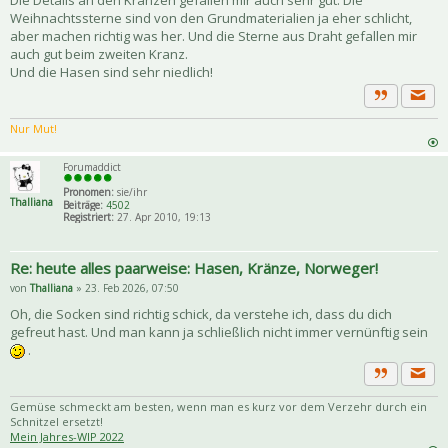
Die Details an den Kränzen gefallen mir auch sehr gut. Die
Weihnachtssterne sind von den Grundmaterialien ja eher schlicht,
aber machen richtig was her. Und die Sterne aus Draht gefallen mir
auch gut beim zweiten Kranz.
Und die Hasen sind sehr niedlich!
Priva
Zitat
Nur Mut!
Forumaddict
Pronomen:
sie/ihr
Thalliana
Beiträge:
4502
Registriert:
27. Apr 2010, 19:13
Re: heute alles paarweise: Hasen, Kränze, Norweger!
von
Thalliana
» 23. Feb 2026, 07:50
Oh, die Socken sind richtig schick, da verstehe ich, dass du dich
gefreut hast. Und man kann ja schließlich nicht immer vernünftig sein
.
Priva
Zitat
Gemüse schmeckt am besten, wenn man es kurz vor dem Verzehr durch ein
Schnitzel ersetzt!
Mein Jahres-WIP 2022