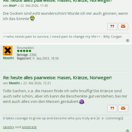
von
Alice*
» 22. Feb 2026, 11:45
Die Socken sind echt wunderschön! Würde ich mir auch gönnen, wenn
ich das könnte
Priva
Zitat
>>who needs pain to survive, I need pain to change my life<< - Billy Corgan
Forumaddict
Beiträge:
2350
Morathi
Registriert:
9. Sep 2003, 18:56
Re: heute alles paarweise: Hasen, Kränze, Norweger!
von
Morathi
» 22. Feb 2026, 12:21
Tolle Sachen, v.a. die Hasen finde ich sehr knuffig! Die Kränze sind
auch sehr schön, aber ich kann die Beschenkte gut verstehen, bei mir
wird auch alles von den Meisen geräubert
Priva
Zitat
it takes courage to grow up and become who you truly are [e. e. cummings]
ravelry
und
pinterest