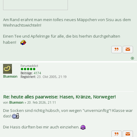
Am Rand erahnt man mein tolles neues Mäppchen von Sisu aus dem
Weihnachtswichteln!
Einen Tee und Apfelringe für alle, die bis hierhin durchgehalten
haben!
Priva
Zitat
Forumaddict
Beiträge:
4174
Bluemoon
Registriert:
23. Okt 2005, 21:19
Re: heute alles paarweise: Hasen, Kränze, Norweger!
von
Bluemoon
» 20. Feb 2026, 21:11
Die Socken sind richtig hübsch, von wegen "unvernünftig"! Klasse war
das!
Die Hasis dürften bei mir auch einziehen.