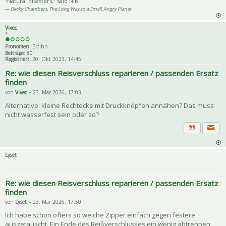
“Natural disasters,” said Nib.”
― Becky Chambers, The Long Way to a Small, Angry Planet
Vivec
*
Pronomen:
Er/ihn
Beiträge:
80
Registriert:
20. Okt 2023, 14:45
Re: wie diesen Reisverschluss reparieren / passenden Ersatz
finden
von
Vivec
» 23. Mär 2026, 17:03
Alternative: kleine Rechtecke mit Druckknöpfen annähen? Das muss
nicht wasserfest sein oder so?
Priva
Zitat
Lyset
Re: wie diesen Reisverschluss reparieren / passenden Ersatz
finden
von
Lyset
» 23. Mär 2026, 17:50
Ich habe schon öfters so weiche Zipper einfach gegen festere
ausgetauscht. Ein Ende des Reißverschlusses ein wenig abtrennen,