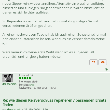
neuer Zipper rein, wieder annähen. Alternativ ein bisschen aufbiegen,
einsetzen und zubiegen, sorgt aber wieder für "Sollbruchstellen" an
denen es sich leichter aufbiegt.
So Reparaturzipper hab ich auch schonmal als günstiges Set mit
verschiedenen Größen gesehen.
An einer hochwertigen Tasche hab ich auch einen Schuster schonmal
den Zipper austauschen lassen. War auch ein Zehner damals meine
ich.
Wäre vermutlich meine erste Wahl, wenn ich es auf jeden Fall
ordentlich und langlebig haben möchte.
Priva
Zitat
Forumaddict
Pronomen:
sie/ihr
deepdarksin
Beiträge:
5481
Registriert:
12. Mär 2008, 18:42
Re: wie diesen Reisverschluss reparieren / passenden Ersatz
finden
von
deepdarksin
» 23. Mär 2026, 18:50