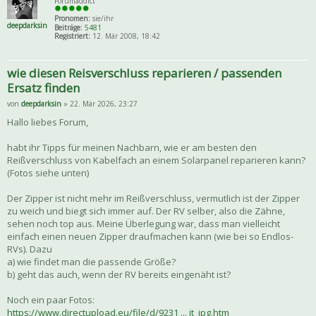
Forumaddict
Pronomen:
sie/ihr
deepdarksin
Beiträge:
5481
Registriert:
12. Mär 2008, 18:42
wie diesen Reisverschluss reparieren / passenden
Ersatz finden
von
deepdarksin
» 22. Mär 2026, 23:27
Hallo liebes Forum,
habt ihr Tipps für meinen Nachbarn, wie er am besten den
Reißverschluss von Kabelfach an einem Solarpanel reparieren kann?
(Fotos siehe unten)
Der Zipper ist nicht mehr im Reißverschluss, vermutlich ist der Zipper
zu weich und biegt sich immer auf. Der RV selber, also die Zähne,
sehen noch top aus. Meine Überlegung war, dass man vielleicht
einfach einen neuen Zipper draufmachen kann (wie bei so Endlos-
RVs). Dazu
a) wie findet man die passende Größe?
b) geht das auch, wenn der RV bereits eingenäht ist?
Noch ein paar Fotos:
https://www.directupload.eu/file/d/9231 ... jt_jpg.htm