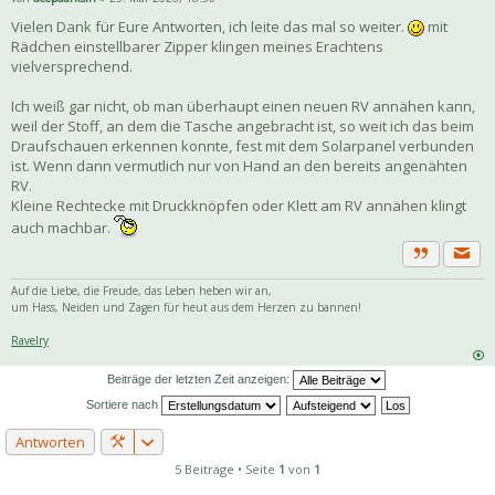
Vielen Dank für Eure Antworten, ich leite das mal so weiter.
mit
Rädchen einstellbarer Zipper klingen meines Erachtens
vielversprechend.
Ich weiß gar nicht, ob man überhaupt einen neuen RV annähen kann,
weil der Stoff, an dem die Tasche angebracht ist, so weit ich das beim
Draufschauen erkennen konnte, fest mit dem Solarpanel verbunden
ist. Wenn dann vermutlich nur von Hand an den bereits angenähten
RV.
Kleine Rechtecke mit Druckknöpfen oder Klett am RV annähen klingt
auch machbar.
Priva
Zitat
Auf die Liebe, die Freude, das Leben heben wir an,
um Hass, Neiden und Zagen für heut aus dem Herzen zu bannen!
Ravelry
Beiträge der letzten Zeit anzeigen:
Sortiere nach
Antworten
5 Beiträge • Seite
1
von
1