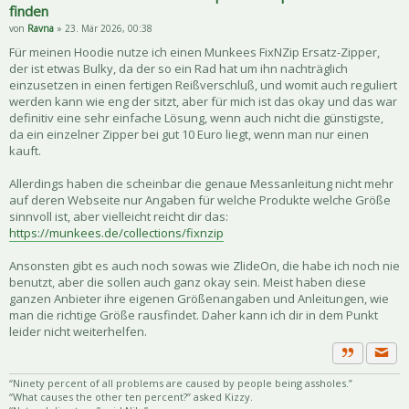
finden
von
Ravna
» 23. Mär 2026, 00:38
Für meinen Hoodie nutze ich einen Munkees FixNZip Ersatz-Zipper,
der ist etwas Bulky, da der so ein Rad hat um ihn nachträglich
einzusetzen in einen fertigen Reißverschluß, und womit auch reguliert
werden kann wie eng der sitzt, aber für mich ist das okay und das war
definitiv eine sehr einfache Lösung, wenn auch nicht die günstigste,
da ein einzelner Zipper bei gut 10 Euro liegt, wenn man nur einen
kauft.
Allerdings haben die scheinbar die genaue Messanleitung nicht mehr
auf deren Webseite nur Angaben für welche Produkte welche Größe
sinnvoll ist, aber vielleicht reicht dir das:
https://munkees.de/collections/fixnzip
Ansonsten gibt es auch noch sowas wie ZlideOn, die habe ich noch nie
benutzt, aber die sollen auch ganz okay sein. Meist haben diese
ganzen Anbieter ihre eigenen Größenangaben und Anleitungen, wie
man die richtige Größe rausfindet. Daher kann ich dir in dem Punkt
leider nicht weiterhelfen.
Priva
Zitat
“Ninety percent of all problems are caused by people being assholes.”
“What causes the other ten percent?” asked Kizzy.