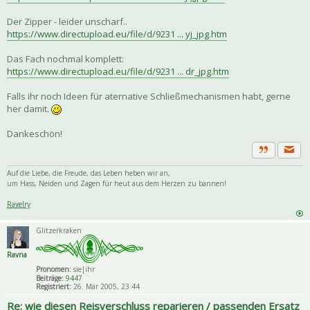
Der Zipper - leider unscharf..
https://www.directupload.eu/file/d/9231 ... yj_jpg.htm
Das Fach nochmal komplett:
https://www.directupload.eu/file/d/9231 ... dr_jpg.htm
Falls ihr noch Ideen für aternative Schließmechanismen habt, gerne
her damit.
Dankeschön!
Priva
Zitat
Auf die Liebe, die Freude, das Leben heben wir an,
um Hass, Neiden und Zagen für heut aus dem Herzen zu bannen!
Ravelry
Glitzerkraken
Ravna
Pronomen:
sie|ihr
Beiträge:
9447
Registriert:
26. Mär 2005, 23:44
Re: wie diesen Reisverschluss reparieren / passenden Ersatz