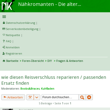
Nähkromanten - Die alternative Näh- und DIY-Community
Datenschutzerklärung
|
Serverkostenbeteiligung
|
Netiquette
|
FAQ
|
Anmelden
Registrieren
Startseite
Foren-Übersicht
DIY
Fragen & Antworten
S
uc
wie diesen Reisverschluss reparieren / passenden
he
Ersatz finden
Moderatoren:
Boobs&Braces
,
Kuhfladen
Antworten
5 Beiträge • Seite
1
von
1