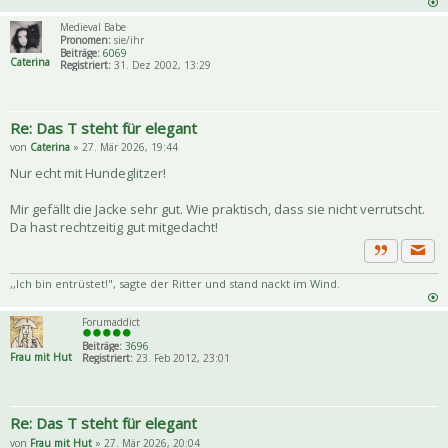
Medieval Babe
Pronomen:
sie/ihr
Beiträge:
6069
Caterina
Registriert:
31. Dez 2002, 13:29
Re: Das T steht für elegant
von
Caterina
» 27. Mär 2026, 19:44
Nur echt mit Hundeglitzer!
Mir gefällt die Jacke sehr gut. Wie praktisch, dass sie nicht verrutscht.
Da hast rechtzeitig gut mitgedacht!
Priva
Zitat
,,Ich bin entrüstet!", sagte der Ritter und stand nackt im Wind.
Forumaddict
Beiträge:
3696
Frau mit Hut
Registriert:
23. Feb 2012, 23:01
Re: Das T steht für elegant
von
Frau mit Hut
» 27. Mär 2026, 20:04