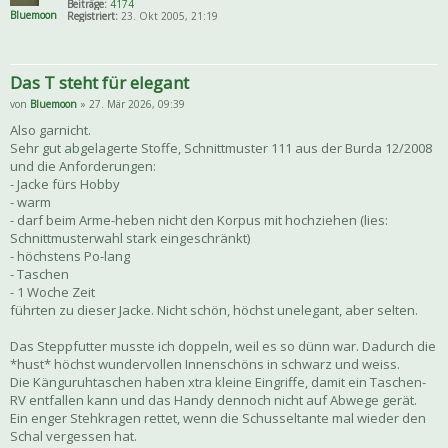
Beiträge:
4174
Bluemoon
Registriert:
23. Okt 2005, 21:19
Das T steht für elegant
von
Bluemoon
» 27. Mär 2026, 09:39
Also garnicht.
Sehr gut abgelagerte Stoffe, Schnittmuster 111 aus der Burda 12/2008
und die Anforderungen:
- Jacke fürs Hobby
- warm
- darf beim Arme-heben nicht den Korpus mit hochziehen (lies:
Schnittmusterwahl stark eingeschränkt)
- höchstens Po-lang
- Taschen
- 1 Woche Zeit
führten zu dieser Jacke. Nicht schön, höchst unelegant, aber selten.
Das Steppfutter musste ich doppeln, weil es so dünn war. Dadurch die
*hust* höchst wundervollen Innenschöns in schwarz und weiss.
Die Känguruhtaschen haben xtra kleine Eingriffe, damit ein Taschen-
RV entfallen kann und das Handy dennoch nicht auf Abwege gerät.
Ein enger Stehkragen rettet, wenn die Schusseltante mal wieder den
Schal vergessen hat.