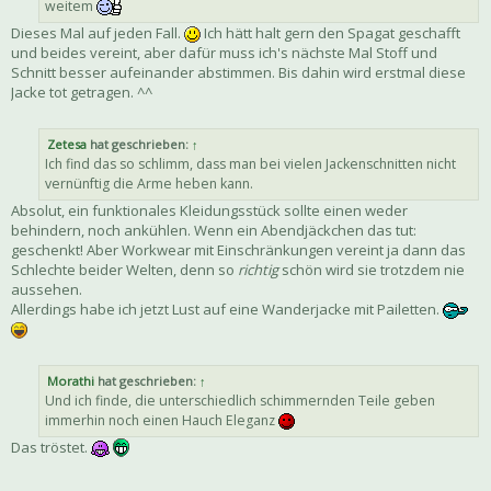
weitem
Dieses Mal auf jeden Fall.
Ich hätt halt gern den Spagat geschafft
und beides vereint, aber dafür muss ich's nächste Mal Stoff und
Schnitt besser aufeinander abstimmen. Bis dahin wird erstmal diese
Jacke tot getragen. ^^
Zetesa
hat geschrieben:
↑
Ich find das so schlimm, dass man bei vielen Jackenschnitten nicht
vernünftig die Arme heben kann.
Absolut, ein funktionales Kleidungsstück sollte einen weder
behindern, noch ankühlen. Wenn ein Abendjäckchen das tut:
geschenkt! Aber Workwear mit Einschränkungen vereint ja dann das
Schlechte beider Welten, denn so
richtig
schön wird sie trotzdem nie
aussehen.
Allerdings habe ich jetzt Lust auf eine Wanderjacke mit Pailetten.
Morathi
hat geschrieben:
↑
Und ich finde, die unterschiedlich schimmernden Teile geben
immerhin noch einen Hauch Eleganz
Das tröstet.