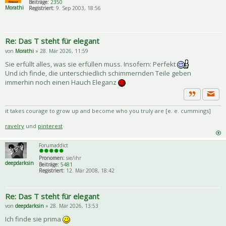
Beiträge:
2350
Morathi
Registriert:
9. Sep 2003, 18:56
Re: Das T steht für elegant
von
Morathi
» 28. Mär 2026, 11:59
Sie erfüllt alles, was sie erfüllen muss. Insofern: Perfekt
Und ich finde, die unterschiedlich schimmernden Teile geben
immerhin noch einen Hauch Eleganz
Priva
Zitat
it takes courage to grow up and become who you truly are [e. e. cummings]
ravelry
und
pinterest
Forumaddict
Pronomen:
sie/ihr
deepdarksin
Beiträge:
5481
Registriert:
12. Mär 2008, 18:42
Re: Das T steht für elegant
von
deepdarksin
» 28. Mär 2026, 13:53
Ich finde sie prima