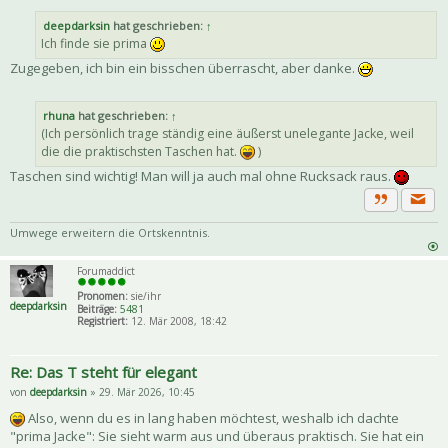
deepdarksin
hat geschrieben:
↑
Ich finde sie prima
Zugegeben, ich bin ein bisschen überrascht, aber danke.
rhuna
hat geschrieben:
↑
(Ich persönlich trage ständig eine äußerst unelegante Jacke, weil
die die praktischsten Taschen hat.
)
Taschen sind wichtig! Man will ja auch mal ohne Rucksack raus.
Priva
Zitat
Umwege erweitern die Ortskenntnis.
Forumaddict
Pronomen:
sie/ihr
deepdarksin
Beiträge:
5481
Registriert:
12. Mär 2008, 18:42
Re: Das T steht für elegant
von
deepdarksin
» 29. Mär 2026, 10:45
Also, wenn du es in lang haben möchtest, weshalb ich dachte
"prima Jacke": Sie sieht warm aus und überaus praktisch. Sie hat ein