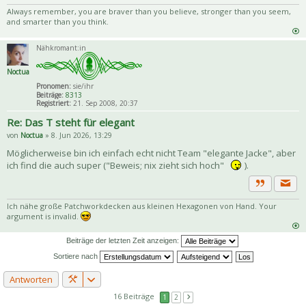
Zitat
Always remember, you are braver than you believe, stronger than you seem,
and smarter than you think.
Nähkromant:in
Noctua
Pronomen:
sie/ihr
Beiträge:
8313
Registriert:
21. Sep 2008, 20:37
Re: Das T steht für elegant
von
Noctua
» 8. Jun 2026, 13:29
Möglicherweise bin ich einfach echt nicht Team "elegante Jacke", aber
ich find die auch super ("Beweis; nix zieht sich hoch"
).
Priva
Zitat
Ich nähe große Patchworkdecken aus kleinen Hexagonen von Hand. Your
argument is invalid.
Beiträge der letzten Zeit anzeigen:
Sortiere nach
Antworten
16 Beiträge
1
2