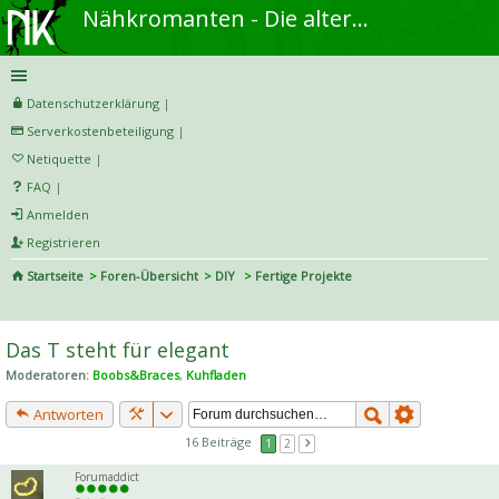
Nähkromanten - Die alternative Näh- und DIY-Community
Datenschutzerklärung
|
Serverkostenbeteiligung
|
Netiquette
|
FAQ
|
Anmelden
Registrieren
Startseite
Foren-Übersicht
DIY
Fertige Projekte
S
uc
Das T steht für elegant
he
Moderatoren:
Boobs&Braces
,
Kuhfladen
Antworten
16 Beiträge
1
2
Forumaddict