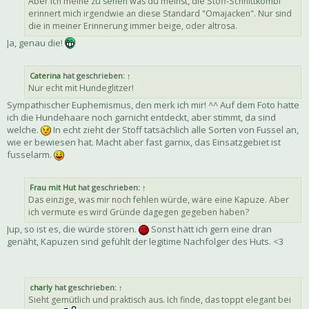
Aber ich meine zu sehen was du meinst, die Stoff-Schnittkombi
erinnert mich irgendwie an diese Standard "Omajacken". Nur sind
die in meiner Erinnerung immer beige, oder altrosa.
Ja, genau die!
Caterina
hat geschrieben:
↑
Nur echt mit Hundeglitzer!
Sympathischer Euphemismus, den merk ich mir! ^^ Auf dem Foto hatte
ich die Hundehaare noch garnicht entdeckt, aber stimmt, da sind
welche.
In echt zieht der Stoff tatsächlich alle Sorten von Fussel an,
wie er bewiesen hat. Macht aber fast garnix, das Einsatzgebiet ist
fusselarm.
Frau mit Hut
hat geschrieben:
↑
Das einzige, was mir noch fehlen würde, wäre eine Kapuze. Aber
ich vermute es wird Gründe dagegen gegeben haben?
Jup, so ist es, die würde stören.
Sonst hätt ich gern eine dran
genäht, Kapuzen sind gefühlt der legitime Nachfolger des Huts. <3
charly
hat geschrieben:
↑
Sieht gemütlich und praktisch aus. Ich finde, das toppt elegant bei