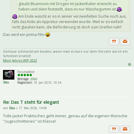
glaubt Bluemoon mit Drogen im Jackenfutter erwischt zu
haben und dann feststellt, dass es nur Wäschegummi ist
.
Am Ende wäscht er es in seiner verzweifelten Suche noch aus,
falls das Koks als Appretur verwendet wurde. Weil er es einfach
nicht glauben kann, die Beförderung ist doch zum Greifen nah!!
Das wird ein prima Film
Priva
Zitat
Gemüse schmeckt am besten, wenn man es kurz vor dem Verzehr durch ein
Schnitzel ersetzt!
Mein Jahres-WIP 2022
Forumaddict
Beiträge:
2060
Sisu
Registriert:
19. Jan 2010, 10:34
Re: Das T steht für elegant
von
Sisu
» 17. Mai 2026, 14:06
Tolle Jacke! Praktisches geht immer, genau auf die eigenen Wünsche
"zugeschnittenes" ist Klasse!
Priva