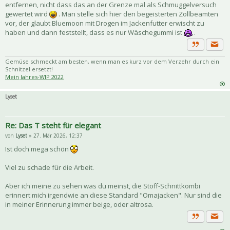
entfernen, nicht dass das an der Grenze mal als Schmuggelversuch
gewertet wird
. Man stelle sich hier den begeisterten Zollbeamten
vor, der glaubt Bluemoon mit Drogen im Jackenfutter erwischt zu
haben und dann feststellt, dass es nur Wäschegummi ist
.
Priva
Zitat
Gemüse schmeckt am besten, wenn man es kurz vor dem Verzehr durch ein
Schnitzel ersetzt!
Mein Jahres-WIP 2022
Lyset
Re: Das T steht für elegant
von
Lyset
» 27. Mär 2026, 12:37
Ist doch mega schön
Viel zu schade für die Arbeit.
Aber ich meine zu sehen was du meinst, die Stoff-Schnittkombi
erinnert mich irgendwie an diese Standard "Omajacken". Nur sind die
in meiner Erinnerung immer beige, oder altrosa.
Priva
Zitat