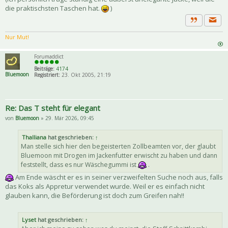
die praktischsten Taschen hat.
)
Priva
Zitat
Nur Mut!
Forumaddict
Beiträge:
4174
Bluemoon
Registriert:
23. Okt 2005, 21:19
Re: Das T steht für elegant
von
Bluemoon
» 29. Mär 2026, 09:45
Thalliana
hat geschrieben:
↑
Man stelle sich hier den begeisterten Zollbeamten vor, der glaubt
Bluemoon mit Drogen im Jackenfutter erwischt zu haben und dann
feststellt, dass es nur Wäschegummi ist
.
Am Ende wäscht er es in seiner verzweifelten Suche noch aus, falls
das Koks als Appretur verwendet wurde. Weil er es einfach nicht
glauben kann, die Beförderung ist doch zum Greifen nah!!
Lyset
hat geschrieben:
↑