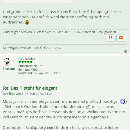
Und grade stelle ich fest, dass ich ein Päckchen Schlüppergummi mit
eingenäht hab. Da darf ich wohl die Wendeöffnung noch mal
auftrennen.
Zuletzt geändert von
Bluemoon
am 29. Mär 2026, 13:26, insgesamt 1-mal geändert.
Priva
Zitat
Umwege erweitern die Ortskenntnis.
Forumaddict
Pronomen:
sie/ihr
Thalliana
Beiträge:
4502
Registriert:
27. Apr 2010, 19:13
Re: Das T steht für elegant
von
Thalliana
» 27. Mär 2026, 11:24
Muss ja nicht immer elegant sein, manchmal ist praktisch wichtiger
. Sieht nach Outdoor-Hobbie aus (Hundetraining?), da ist sowas
Anorak-mäßiges doch viel besser als der lange Wollmantel. Wenn der
voll Matsch ist, sieht der btw auch nicht mehr so elegant aus.
Das mit dem Schlüppergummi finde ich heiß, würde es aber lieber