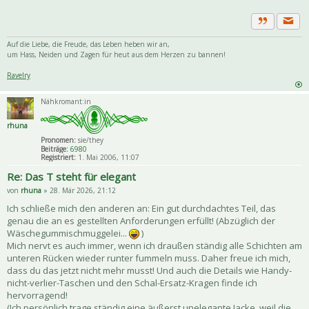
Priva
Zitat
Auf die Liebe, die Freude, das Leben heben wir an,
um Hass, Neiden und Zagen für heut aus dem Herzen zu bannen!
Ravelry
Nähkromant:in
rhuna
Pronomen:
sie/they
Beiträge:
6980
Registriert:
1. Mai 2006, 11:07
Re: Das T steht für elegant
von
rhuna
» 28. Mär 2026, 21:12
Ich schließe mich den anderen an: Ein gut durchdachtes Teil, das
genau die an es gestellten Anforderungen erfüllt! (Abzüglich der
Wäschegummischmuggelei...
)
Mich nervt es auch immer, wenn ich draußen ständig alle Schichten am
unteren Rücken wieder runter fummeln muss. Daher freue ich mich,
dass du das jetzt nicht mehr musst! Und auch die Details wie Handy-
nicht-verlier-Taschen und den Schal-Ersatz-Kragen finde ich
hervorragend!
(Ich persönlich trage ständig eine äußerst unelegante Jacke, weil die