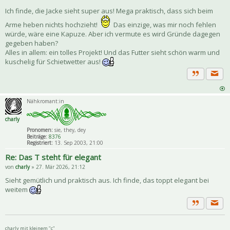
Ich finde, die Jacke sieht super aus! Mega praktisch, dass sich beim
Arme heben nichts hochzieht!
Das einzige, was mir noch fehlen
würde, wäre eine Kapuze. Aber ich vermute es wird Gründe dagegen
gegeben haben?
Alles in allem: ein tolles Projekt! Und das Futter sieht schön warm und
kuschelig für Schietwetter aus!
Priva
Zitat
Nähkromant:in
charly
Pronomen:
sie, they, dey
Beiträge:
8376
Registriert:
13. Sep 2003, 21:00
Re: Das T steht für elegant
von
charly
» 27. Mär 2026, 21:12
Sieht gemütlich und praktisch aus. Ich finde, das toppt elegant bei
weitem
Priva
Zitat
charly mit kleinem "c"