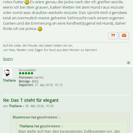
rotes Futter
Es wäre genau die Jacke nach der ich greifen würde,
wenn ich bei dem grauen, kalten Wetter mit dem Hund raus müsste
oder sonst was draußen werkeln müsste. Das spricht mich irgendwie
total an (vermutlich meine geheime Sehnsucht nach einem eigenen
Garten und die Erinnerung an eine Kindheit/Jugend mit Hund), daher
finde ich sie prima.
Priva
Zitat
Auf die Liebe, die Freude, das Leben heben wir an,
um Hass, Neiden und Zagen für heut aus dem Herzen zu bannen!
Ravelry
Forumaddict
Pronomen:
sie/ihr
Thalliana
Beiträge:
4502
Registriert:
27. Apr 2010, 19:13
Re: Das T steht für elegant
von
Thalliana
» 30. Mär 2026, 10:20
Bluemoon
hat geschrieben:
↑
Thalliana
hat geschrieben:
↑
Man stelle sich hier den begeisterten Zollbeamten vor, der