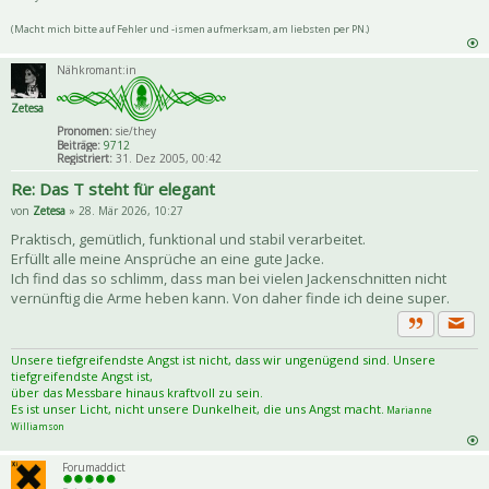
(Macht mich bitte auf Fehler und -ismen aufmerksam, am liebsten per PN.)
Nähkromant:in
Zetesa
Pronomen:
sie/they
Beiträge:
9712
Registriert:
31. Dez 2005, 00:42
Re: Das T steht für elegant
von
Zetesa
» 28. Mär 2026, 10:27
Praktisch, gemütlich, funktional und stabil verarbeitet.
Erfüllt alle meine Ansprüche an eine gute Jacke.
Ich find das so schlimm, dass man bei vielen Jackenschnitten nicht
vernünftig die Arme heben kann. Von daher finde ich deine super.
Priva
Zitat
Unsere tiefgreifendste Angst ist nicht, dass wir ungenügend sind. Unsere
tiefgreifendste Angst ist,
über das Messbare hinaus kraftvoll zu sein.
Es ist unser Licht, nicht unsere Dunkelheit, die uns Angst macht.
Marianne
Williamson
Forumaddict