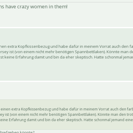
ns have crazy women in them!
inen extra Kopfkissenbezug und habe dafür in meinem Vorrat auch den fa
Jersey ist (von einem nicht mehr benötigen Spannbettlaken). Könnte man 
lbst keine Erfahrung damit und bin da eher skeptisch. Hatte schonmal je
 einen extra Kopfkissenbezug und habe dafür in meinem Vorrat auch den farb
sey ist (von einem nicht mehr benötigen Spannbettlaken). Könnte man den tr
 keine Erfahrung damit und bin da eher skeptisch. Hatte schonmal jemand ei
schiefgehen könnte?