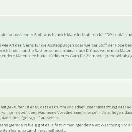
der unpassender Stoff was für mich klare Indikatoren für "DIY-Look" sind
 wie Art des Garns für die Absteppungen oder wie der Stoff der Hose beim 
r ich finde manche Sachen sehen minimal nach DIY aus wenn man Material
endere Materialien hätte, zB dickeres Garn für Ziernähte (trendabhäbgig)
 mit gekauften ist eher, dass es krumm und schief unter Missachtung des Faden
t, könnte - neben dem, was meine Vorednerinnen meinten - daran liegen, dass 
t, damit sieht "getragen" aussehen.
eans (gerade in blau) gibt es ja fast immer irgendeine Art Waschung, vor 
ten Jeans natürlich (erstmal) nicht...