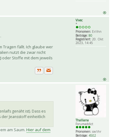
Vivec
*
Pronomen:
Er/ihn
.
Beiträge:
80
Registriert:
20. Okt
2023, 14:45
Tragen fällt. Ich glaube wer
ien nutzt die zwar nicht
 oder Stoffe mit dem jeweils
Private Nachricht senden
Zitat
laifs genäht ist). Dass es
der Jeansstoff einheitlich
Thalliana
Forumaddict
allem am Saum.
Hier auf dem
Pronomen:
sie/ihr
Beiträge:
4502