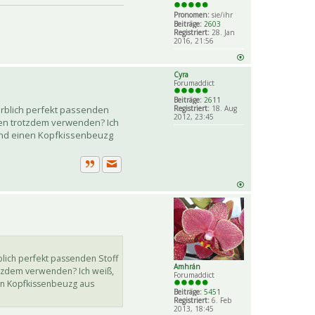
Zitat
Pronomen:
sie/ihr
Beiträge:
2603
Registriert:
28. Jan
2016, 21:56
Cyra
Forumaddict
Beiträge:
2611
Registriert:
18. Aug
rblich perfekt passenden
2012, 23:45
den trotzdem verwenden? Ich
mand einen Kopfkissenbeuzg
Private Nachricht senden
Zitat
lich perfekt passenden Stoff
Amhrán
otzdem verwenden? Ich weiß,
Forumaddict
nen Kopfkissenbeuzg aus
Beiträge:
5451
Registriert:
6. Feb
2013, 18:45