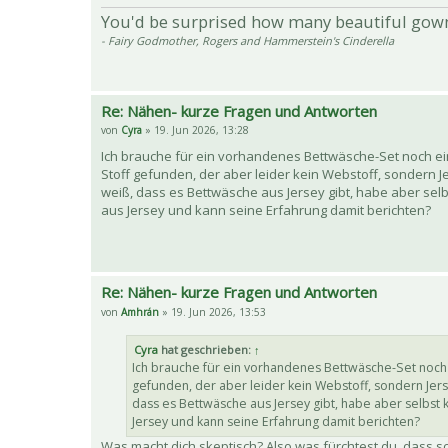
You'd be surprised how many beautiful gow
- Fairy Godmother, Rogers and Hammerstein's Cinderella
Re: Nähen- kurze Fragen und Antworten
von
Cyra
» 19. Jun 2026, 13:28
Ich brauche für ein vorhandenes Bettwäsche-Set noch e
Stoff gefunden, der aber leider kein Webstoff, sondern 
weiß, dass es Bettwäsche aus Jersey gibt, habe aber se
aus Jersey und kann seine Erfahrung damit berichten?
Re: Nähen- kurze Fragen und Antworten
von
Amhrán
» 19. Jun 2026, 13:53
Cyra
hat geschrieben:
↑
Ich brauche für ein vorhandenes Bettwäsche-Set noch
gefunden, der aber leider kein Webstoff, sondern Jer
dass es Bettwäsche aus Jersey gibt, habe aber selbst
Jersey und kann seine Erfahrung damit berichten?
Was macht dich skeptisch? Also was fürchtest du, dass 