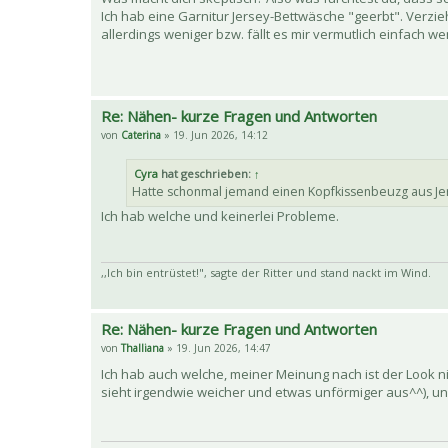
Ich hab eine Garnitur Jersey-Bettwäsche "geerbt". Verzieht
allerdings weniger bzw. fällt es mir vermutlich einfach w
Re: Nähen- kurze Fragen und Antworten
von
Caterina
» 19. Jun 2026, 14:12
Cyra
hat geschrieben:
↑
Hatte schonmal jemand einen Kopfkissenbeuzg aus Jer
Ich hab welche und keinerlei Probleme.
,,Ich bin entrüstet!", sagte der Ritter und stand nackt im Wind.
Re: Nähen- kurze Fragen und Antworten
von
Thalliana
» 19. Jun 2026, 14:47
Ich hab auch welche, meiner Meinung nach ist der Look n
sieht irgendwie weicher und etwas unförmiger aus^^), un