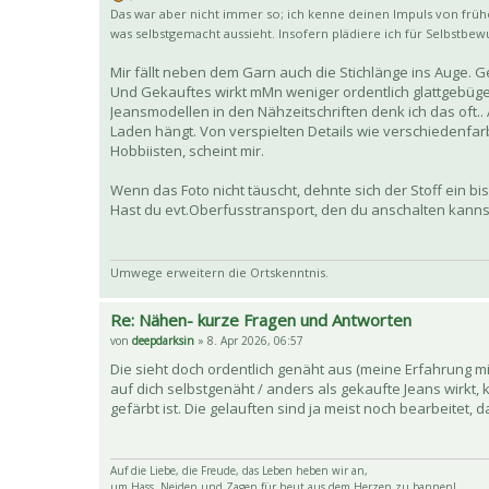
Das war aber nicht immer so; ich kenne deinen Impuls von früher
was selbstgemacht aussieht. Insofern plädiere ich für Selbstbew
Mir fällt neben dem Garn auch die Stichlänge ins Auge. G
Und Gekauftes wirkt mMn weniger ordentlich glattgebügel
Jeansmodellen in den Nähzeitschriften denk ich das oft..
Laden hängt. Von verspielten Details wie verschiedenfa
Hobbiisten, scheint mir.
Wenn das Foto nicht täuscht, dehnte sich der Stoff ein b
Hast du evt.Oberfusstransport, den du anschalten kanns
Umwege erweitern die Ortskenntnis.
Re: Nähen- kurze Fragen und Antworten
von
deepdarksin
» 8. Apr 2026, 06:57
Die sieht doch ordentlich genäht aus (meine Erfahrung mi
auf dich selbstgenäht / anders als gekaufte Jeans wirkt,
gefärbt ist. Die gelauften sind ja meist noch bearbeitet,
Auf die Liebe, die Freude, das Leben heben wir an,
um Hass, Neiden und Zagen für heut aus dem Herzen zu bannen!