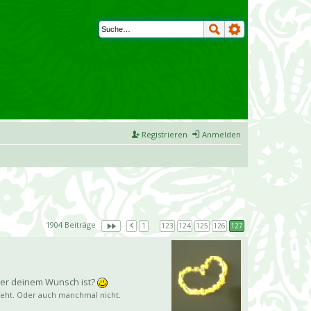
Registrieren
Anmelden
1904 Beiträge
1
…
123
124
125
126
127
nter deinem Wunsch ist?
ssieht. Oder auch manchmal nicht.