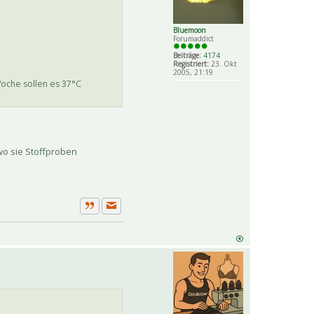
Bluemoon
Forumaddict
Beiträge:
4174
Registriert:
23. Okt
2005, 21:19
Woche sollen es 37°C
wo sie Stoffproben
Private Nachricht senden
Zitat