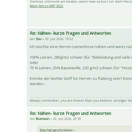
Gemüse schmeckt am besten, wenn man es kurz vor dem Verzehr
Mein Jahres-WIP 2022
Re: Nähen- kurze Fragen und Antworten
von
Sisu
» 20. Jun 2026, 19:52
Ich möchte eine Herren-Leinenhose nähen und weiss nicht
100% Leinen, 280g/m2 schwer (für "Bekleidung und viele 
oder
75 % Leinen, 25% Baumwolle, 230 g/m2 schwer (für "Hosen
Könnte der leichte Stoff für Herren zu flatterig sein? K
werden...
Always remember, you are braver than you believe, stronger th
Re: Nähen- kurze Fragen und Antworten
von
Bluemoon
» 20. Jun 2026, 20:39
Sisu
hat geschrieben:
↑