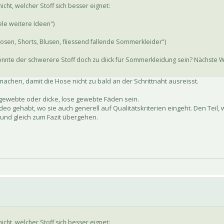
ht, welcher Stoff sich besser eignet:
le weitere Ideen")
sen, Shorts, Blusen, fliessend fallende Sommerkleider")
? Könnte der schwerere Stoff doch zu diick für Sommerkleidung sein? Nächste 
achen, damit die Hose nicht zu bald an der Schrittnaht ausreisst.
ewebte oder dicke, lose gewebte Fäden sein.
eo gehabt, wo sie auch generell auf Qualitätskriterien eingeht. Den Teil, 
 und gleich zum Fazit übergehen.
ht, welcher Stoff sich besser eignet: