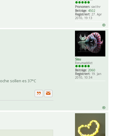
Pronomen:
sie/ihr
Beiträge:
4502
Registriert:
27. Apr
2010, 19:13
Sisu
Forumaddict
Beiträge:
2060
Registriert:
19. Jan
2010, 10:34
Woche sollen es 37°C
Private Nachricht senden
Zitat