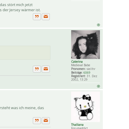
as stört mich jetzt
s der Jersey wärmer ist.
Private Nachricht senden
Zitat
Caterina
Medieval Babe
Pronomen:
sie/ihr
Beiträge:
6069
Private Nachricht senden
Zitat
Registriert:
31. Dez
2002, 13:29
rsteht was ich meine, das
Private Nachricht senden
Thalliana
Zitat
Forumaddict