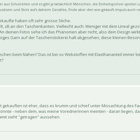
 aus Schulzeiten und es gibt ja tatsächlich Menschen, die Einheitspolizei spielen u
usstsein und Stolz aufs daheim Genähte, finde aber den wie-gekauft-Impuls auch ve
ekaufte haben oft sehr grosse Stiche.
t, zB.an den Taschenkanten. Vielleicht auch: Weniger mit dem Lineal gez
 An deinen Fotos sehe ich das Phänomen aber nicht, also dein Design wirkt
rbiges Garn auf der Taschenstickerei halt abgesehen, diese kleinen Beso
isschen beim Nähen? Das ist bei so Webstoffen mit Elasthananteil immer bes
t?
t gekauften ist eher, dass es krumm und schief unter Missachtung des Fad
 könnte - neben dem, was meine Vorednerinnen meinten - daran liegen, das
 damit sieht "getragen" aussehen.