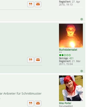
Registriert:
27. Apr
2010, 19:13
Private Nachricht senden
Zitat
Buchstabensalat
**
Beiträge:
431
Registriert:
21. Mär
Private Nachricht senden
Zitat
2011, 15:04
ar Anbieter für Schnittmuster
.
Miss Porter
Forumaddict
Private Nachricht senden