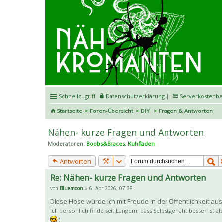
Schnellzugriff
Datenschutzerklärung
|
Serverkostenbe
Startseite
Foren-Übersicht
DIY
Fragen & Antworten
Nähen- kurze Fragen und Antworten
Moderatoren:
Boobs&Braces
,
Kuhfladen
Antworten
Re: Nähen- kurze Fragen und Antworten
von
Bluemoon
» 6. Apr 2026, 07:38
Diese Hose würde ich mit Freude in der Öffentlichkeit a
Ich persönlich finde seit Langem, dass Selbstgenäht besser ist a
)