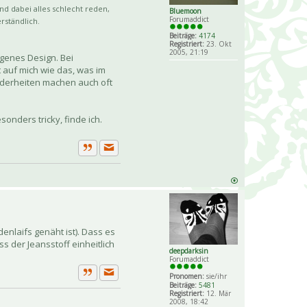
nd dabei alles schlecht reden,
Bluemoon
Forumaddict
rständlich.
Beiträge:
4174
Registriert:
23. Okt
2005, 21:19
ogenes Design. Bei
 auf mich wie das, was im
nderheiten machen auch oft
onders tricky, finde ich.
Private Nachricht senden
Zitat
enlaifs genäht ist). Dass es
s der Jeansstoff einheitlich
deepdarksin
Forumaddict
Pronomen:
sie/ihr
Private Nachricht senden
Zitat
Beiträge:
5481
Registriert:
12. Mär
2008, 18:42