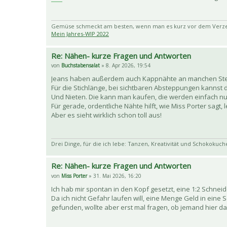
Gemüse schmeckt am besten, wenn man es kurz vor dem Verzehr
Mein Jahres-WIP 2022
Re: Nähen- kurze Fragen und Antworten
von
Buchstabensalat
» 8. Apr 2026, 19:54
Jeans haben außerdem auch Kappnähte an manchen Stell
Für die Stichlänge, bei sichtbaren Absteppungen kannst du
Und Nieten. Die kann man kaufen, die werden einfach nu
Für gerade, ordentliche Nähte hilft, wie Miss Porter sagt, 
Aber es sieht wirklich schon toll aus!
Drei Dinge, für die ich lebe: Tanzen, Kreativität und Schokokuc
Re: Nähen- kurze Fragen und Antworten
von
Miss Porter
» 31. Mai 2026, 16:20
Ich hab mir spontan in den Kopf gesetzt, eine 1:2 Schne
Da ich nicht Gefahr laufen will, eine Menge Geld in eine 
gefunden, wollte aber erst mal fragen, ob jemand hier