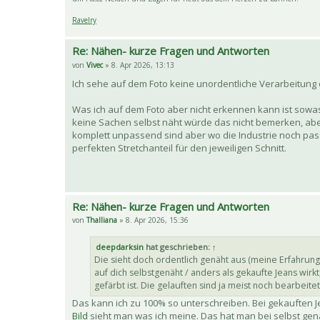
Ravelry
Re: Nähen- kurze Fragen und Antworten
von
Vivec
» 8. Apr 2026, 13:13
Ich sehe auf dem Foto keine unordentliche Verarbeitung o
Was ich auf dem Foto aber nicht erkennen kann ist sowas
keine Sachen selbst näht würde das nicht bemerken, abe
komplett unpassend sind aber wo die Industrie noch pass
perfekten Stretchanteil für den jeweiligen Schnitt.
Re: Nähen- kurze Fragen und Antworten
von
Thalliana
» 8. Apr 2026, 15:36
deepdarksin
hat geschrieben:
↑
Die sieht doch ordentlich genäht aus (meine Erfahrung
auf dich selbstgenäht / anders als gekaufte Jeans wirk
gefärbt ist. Die gelauften sind ja meist noch bearbeite
Das kann ich zu 100% so unterschreiben. Bei gekauften J
Bild
sieht man was ich meine. Das hat man bei selbst genäh