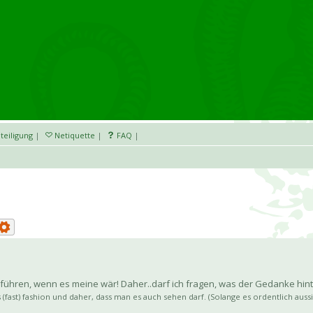
teiligung
|
Netiquette
|
FAQ
|
usführen, wenn es meine wär! Daher..darf ich fragen, was der Gedanke hi
ls (fast) fashion und daher, dass man es auch sehen darf. (Solange es ordentlich au