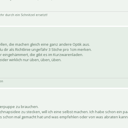
 durch ein Schnitzel ersetzt!
en, die machen gleich eine ganz andere Optik aus.
 dir als Richtlinie ungefähr 3 Stiche pro 1cm merken.
r eingehämmert, die gibt es im Kurzwarenladen.
leider wirklich nur üben, üben, üben.
hen
iderpuppe zu brauchen.
Schnapsidee zu stecken, will ich eine selbst machen. Ich habe schon ein pa
 das schon mal gemacht hat und was empfehlen oder von was abraten kann