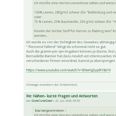
Ich möchte eine Herren-Leinenhose nähen und weiss nic
100% Leinen, 280g/m2 schwer (für "Bekleidung und vie
oder
75 % Leinen, 25% Baumwolle, 230 g/m2 schwer (für "Ho
Könnte der leichte Stoff für Herren zu flatterig sein
werden...
Ich würde es von der Dichtigkeit des Gewebes abhängig m
" fliessend fallend" klingt da schonmal nicht so gut.
Auch die gramm-per-qm-Angaben können ja dünne, fest g
Bernadette Banner hat dazu neulich ein interessantes Vid
verschiedener Firmen einordnet, kannst ja überspringen
https://www.youtube.com/watch?v=B0wHgSyplKY&t=0
Umwege erweitern die Ortskenntnis.
Re: Nähen- kurze Fragen und Antworten
von
GluteCurveCover
» 22. Jun 2026, 09:03
Sisu
hat geschrieben:
↑
Ich möchte eine Herren-Leinenhose nähen und weiss nic