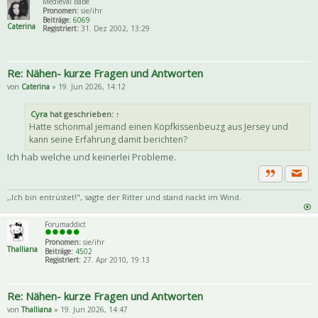
Medieval Babe
Pronomen:
sie/ihr
Beiträge:
6069
Caterina
Registriert:
31. Dez 2002, 13:29
Re: Nähen- kurze Fragen und Antworten
von
Caterina
» 19. Jun 2026, 14:12
Cyra
hat geschrieben:
↑
Hatte schonmal jemand einen Kopfkissenbeuzg aus Jersey und
kann seine Erfahrung damit berichten?
Ich hab welche und keinerlei Probleme.
Priva
Zitat
,,Ich bin entrüstet!", sagte der Ritter und stand nackt im Wind.
Forumaddict
Pronomen:
sie/ihr
Thalliana
Beiträge:
4502
Registriert:
27. Apr 2010, 19:13
Re: Nähen- kurze Fragen und Antworten
von
Thalliana
» 19. Jun 2026, 14:47