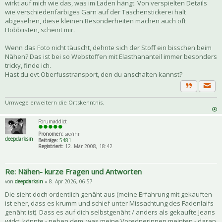
wirkt auf mich wie das, was im Laden hängt. Von verspielten Details
wie verschiedenfarbiges Garn auf der Taschenstickerei halt
abgesehen, diese kleinen Besonderheiten machen auch oft
Hobbiisten, scheint mir.
Wenn das Foto nicht täuscht, dehnte sich der Stoff ein bisschen beim
Nähen? Das ist bei so Webstoffen mit Elasthananteil immer besonders
tricky, finde ich.
Hast du evt.Oberfusstransport, den du anschalten kannst?
Priva
Zitat
Umwege erweitern die Ortskenntnis.
Forumaddict
Pronomen:
sie/ihr
deepdarksin
Beiträge:
5481
Registriert:
12. Mär 2008, 18:42
Re: Nähen- kurze Fragen und Antworten
von
deepdarksin
» 8. Apr 2026, 06:57
Die sieht doch ordentlich genäht aus (meine Erfahrung mit gekauften
ist eher, dass es krumm und schief unter Missachtung des Fadenlaifs
genäht ist). Dass es auf dich selbstgenäht / anders als gekaufte Jeans
wirkt, könnte - neben dem, was meine Vorednerinnen meinten - daran