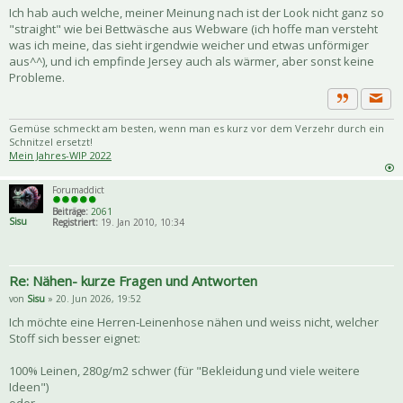
Ich hab auch welche, meiner Meinung nach ist der Look nicht ganz so
"straight" wie bei Bettwäsche aus Webware (ich hoffe man versteht
was ich meine, das sieht irgendwie weicher und etwas unförmiger
aus^^), und ich empfinde Jersey auch als wärmer, aber sonst keine
Probleme.
Priva
Zitat
Gemüse schmeckt am besten, wenn man es kurz vor dem Verzehr durch ein
Schnitzel ersetzt!
Mein Jahres-WIP 2022
Forumaddict
Beiträge:
2061
Sisu
Registriert:
19. Jan 2010, 10:34
Re: Nähen- kurze Fragen und Antworten
von
Sisu
» 20. Jun 2026, 19:52
Ich möchte eine Herren-Leinenhose nähen und weiss nicht, welcher
Stoff sich besser eignet:
100% Leinen, 280g/m2 schwer (für "Bekleidung und viele weitere
Ideen")
oder