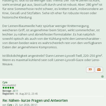
Flatterig vs. dick ist da weniger das Thema. Der 100 % Leinen ist kühl,
sieht erstmal gut aus, lässt Luft durch und ist robust. Aber: 280 g/m² ist
für eine Sommerhose recht schwer, es knittert stark, insbesondere an
Knie, Gesäß und Sitzfalten. Sehe ich eher für robuste Hosen oder
historische Kleidung.
Der Leinen/Baumwolle hatz spürbar weniger Knitterneigung,
weicheren Griff, ist angenehmer beim Sitzen, wirkt sommerlicher, ist
leichter zu nähen und abriebfester/formstabiler. Es hat natürlich
sowohl optisch als auch von der Kühlung nicht den Leinencharakter -
von diesen beiden wäre es wahrscheinlich rein von den verfügbaren
Daten der angenehmere Kompromiss.
Ist Blickdichtigkeit angestrebt? Dann Leinen-Lyocell-Twill, 220–250 g/m².
Wenn es maximal kühlend sein soll: Leinen-Lyocell-Gaze oder Leno-
Weave.
Priva
Zitat
Cyra
Forumaddict
Beiträge:
2611
Registriert:
18. Aug 2012, 23:45
Re: Nähen- kurze Fragen und Antworten
von
Cyra
» 25. Jun 2026, 08:51