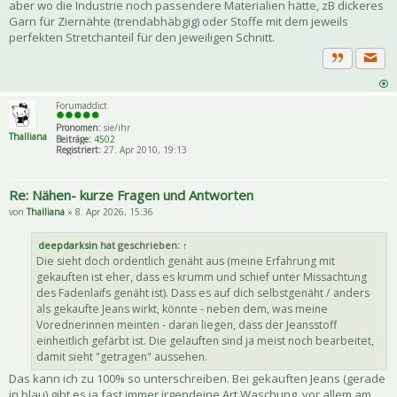
aber wo die Industrie noch passendere Materialien hätte, zB dickeres
Garn für Ziernähte (trendabhäbgig) oder Stoffe mit dem jeweils
perfekten Stretchanteil für den jeweiligen Schnitt.
Priva
Zitat
Forumaddict
Pronomen:
sie/ihr
Thalliana
Beiträge:
4502
Registriert:
27. Apr 2010, 19:13
Re: Nähen- kurze Fragen und Antworten
von
Thalliana
» 8. Apr 2026, 15:36
deepdarksin
hat geschrieben:
↑
Die sieht doch ordentlich genäht aus (meine Erfahrung mit
gekauften ist eher, dass es krumm und schief unter Missachtung
des Fadenlaifs genäht ist). Dass es auf dich selbstgenäht / anders
als gekaufte Jeans wirkt, könnte - neben dem, was meine
Vorednerinnen meinten - daran liegen, dass der Jeansstoff
einheitlich gefärbt ist. Die gelauften sind ja meist noch bearbeitet,
damit sieht "getragen" aussehen.
Das kann ich zu 100% so unterschreiben. Bei gekauften Jeans (gerade
in blau) gibt es ja fast immer irgendeine Art Waschung, vor allem am