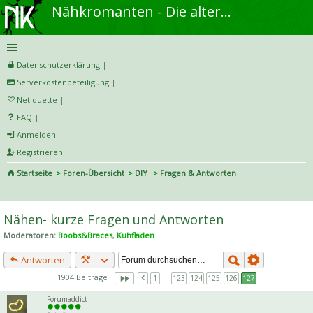
Nähkromanten - Die alternative Näh- und DIY-Community
Datenschutzerklärung
|
Serverkostenbeteiligung
|
Netiquette
|
FAQ
|
Anmelden
Registrieren
Startseite
Foren-Übersicht
DIY
Fragen & Antworten
S
uc
Nähen- kurze Fragen und Antworten
he
Moderatoren:
Boobs&Braces
,
Kuhfladen
Antworten
1904 Beiträge
1
…
123
124
125
126
127
Forumaddict