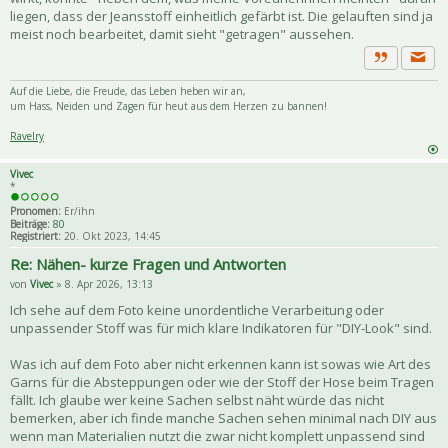
liegen, dass der Jeansstoff einheitlich gefärbt ist. Die gelauften sind ja
meist noch bearbeitet, damit sieht "getragen" aussehen.
Priva
Zitat
Auf die Liebe, die Freude, das Leben heben wir an,
um Hass, Neiden und Zagen für heut aus dem Herzen zu bannen!
Ravelry
Vivec
*
Pronomen:
Er/ihn
Beiträge:
80
Registriert:
20. Okt 2023, 14:45
Re: Nähen- kurze Fragen und Antworten
von
Vivec
» 8. Apr 2026, 13:13
Ich sehe auf dem Foto keine unordentliche Verarbeitung oder
unpassender Stoff was für mich klare Indikatoren für "DIY-Look" sind.
Was ich auf dem Foto aber nicht erkennen kann ist sowas wie Art des
Garns für die Absteppungen oder wie der Stoff der Hose beim Tragen
fällt. Ich glaube wer keine Sachen selbst näht würde das nicht
bemerken, aber ich finde manche Sachen sehen minimal nach DIY aus
wenn man Materialien nutzt die zwar nicht komplett unpassend sind