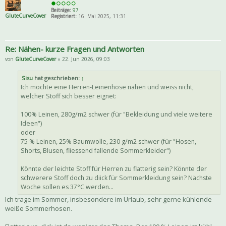
Beiträge:
97
GluteCurveCover
Registriert:
16. Mai 2025, 11:31
Re: Nähen- kurze Fragen und Antworten
von
GluteCurveCover
» 22. Jun 2026, 09:03
Sisu
hat geschrieben:
↑
Ich möchte eine Herren-Leinenhose nähen und weiss nicht,
welcher Stoff sich besser eignet:
100% Leinen, 280g/m2 schwer (für "Bekleidung und viele weitere
Ideen")
oder
75 % Leinen, 25% Baumwolle, 230 g/m2 schwer (für "Hosen,
Shorts, Blusen, fliessend fallende Sommerkleider")
Könnte der leichte Stoff für Herren zu flatterig sein? Könnte der
schwerere Stoff doch zu diick für Sommerkleidung sein? Nächste
Woche sollen es 37°C werden...
Ich trage im Sommer, insbesondere im Urlaub, sehr gerne kühlende
weiße Sommerhosen.