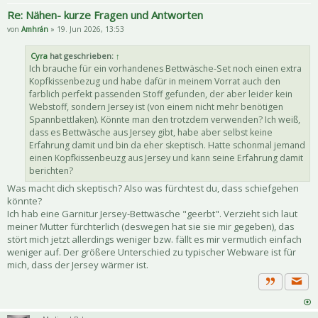
Re: Nähen- kurze Fragen und Antworten
von
Amhrán
» 19. Jun 2026, 13:53
Cyra
hat geschrieben:
↑
Ich brauche für ein vorhandenes Bettwäsche-Set noch einen extra
Kopfkissenbezug und habe dafür in meinem Vorrat auch den
farblich perfekt passenden Stoff gefunden, der aber leider kein
Webstoff, sondern Jersey ist (von einem nicht mehr benötigen
Spannbettlaken). Könnte man den trotzdem verwenden? Ich weiß,
dass es Bettwäsche aus Jersey gibt, habe aber selbst keine
Erfahrung damit und bin da eher skeptisch. Hatte schonmal jemand
einen Kopfkissenbeuzg aus Jersey und kann seine Erfahrung damit
berichten?
Was macht dich skeptisch? Also was fürchtest du, dass schiefgehen
könnte?
Ich hab eine Garnitur Jersey-Bettwäsche "geerbt". Verzieht sich laut
meiner Mutter fürchterlich (deswegen hat sie sie mir gegeben), das
stört mich jetzt allerdings weniger bzw. fällt es mir vermutlich einfach
weniger auf. Der größere Unterschied zu typischer Webware ist für
mich, dass der Jersey wärmer ist.
Priva
Zitat