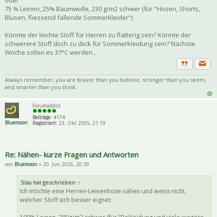
75 % Leinen, 25% Baumwolle, 230 g/m2 schwer (für "Hosen, Shorts,
Blusen, fliessend fallende Sommerkleider")
Könnte der leichte Stoff für Herren zu flatterig sein? Könnte der
schwerere Stoff doch zu diick für Sommerkleidung sein? Nächste
Woche sollen es 37°C werden...
Priva
Zitat
Always remember, you are braver than you believe, stronger than you seem,
and smarter than you think.
Forumaddict
Beiträge:
4174
Bluemoon
Registriert:
23. Okt 2005, 21:19
Re: Nähen- kurze Fragen und Antworten
von
Bluemoon
» 20. Jun 2026, 20:39
Sisu
hat geschrieben:
↑
Ich möchte eine Herren-Leinenhose nähen und weiss nicht,
welcher Stoff sich besser eignet: