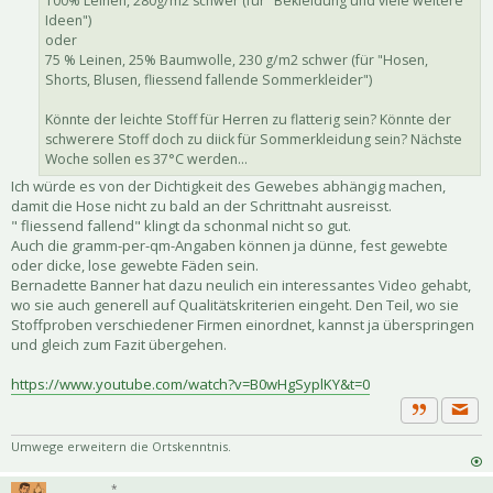
100% Leinen, 280g/m2 schwer (für "Bekleidung und viele weitere
Ideen")
oder
75 % Leinen, 25% Baumwolle, 230 g/m2 schwer (für "Hosen,
Shorts, Blusen, fliessend fallende Sommerkleider")
Könnte der leichte Stoff für Herren zu flatterig sein? Könnte der
schwerere Stoff doch zu diick für Sommerkleidung sein? Nächste
Woche sollen es 37°C werden...
Ich würde es von der Dichtigkeit des Gewebes abhängig machen,
damit die Hose nicht zu bald an der Schrittnaht ausreisst.
" fliessend fallend" klingt da schonmal nicht so gut.
Auch die gramm-per-qm-Angaben können ja dünne, fest gewebte
oder dicke, lose gewebte Fäden sein.
Bernadette Banner hat dazu neulich ein interessantes Video gehabt,
wo sie auch generell auf Qualitätskriterien eingeht. Den Teil, wo sie
Stoffproben verschiedener Firmen einordnet, kannst ja überspringen
und gleich zum Fazit übergehen.
https://www.youtube.com/watch?v=B0wHgSyplKY&t=0
Priva
Zitat
Umwege erweitern die Ortskenntnis.
*