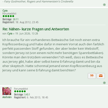
- Fairy Godmother, Rogers and Hammerstein's Cinderella
Cyra
Forumaddict
Beiträge:
2611
Registriert:
18. Aug 2012, 23:45
Re: Nähen- kurze Fragen und Antworten
von
Cyra
» 19. Jun 2026, 13:28
Ich brauche für ein vorhandenes Bettwäsche-Set noch einen extra
Kopfkissenbezug und habe dafür in meinem Vorrat auch den farblich
perfekt passenden Stoff gefunden, der aber leider kein Webstoff,
sondern Jersey ist (von einem nicht mehr benötigen Spannbettlaken).
Könnte man den trotzdem verwenden? Ich weiß, dass es Bettwäsche
aus Jersey gibt, habe aber selbst keine Erfahrung damit und bin da
eher skeptisch. Hatte schonmal jemand einen Kopfkissenbeuzg aus
Jersey und kann seine Erfahrung damit berichten?
Priva
Zitat
Forumaddict
Beiträge:
5451
Amhrán
Registriert:
6. Feb 2013, 18:45