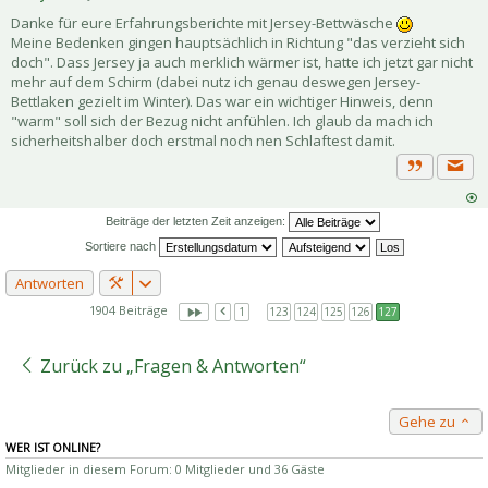
Danke für eure Erfahrungsberichte mit Jersey-Bettwäsche
Meine Bedenken gingen hauptsächlich in Richtung "das verzieht sich
doch". Dass Jersey ja auch merklich wärmer ist, hatte ich jetzt gar nicht
mehr auf dem Schirm (dabei nutz ich genau deswegen Jersey-
Bettlaken gezielt im Winter). Das war ein wichtiger Hinweis, denn
"warm" soll sich der Bezug nicht anfühlen. Ich glaub da mach ich
sicherheitshalber doch erstmal noch nen Schlaftest damit.
Priva
Zitat
Beiträge der letzten Zeit anzeigen:
Sortiere nach
Antworten
1904 Beiträge
1
…
123
124
125
126
127
Zurück zu „Fragen & Antworten“
Gehe zu
WER IST ONLINE?
Mitglieder in diesem Forum: 0 Mitglieder und 36 Gäste