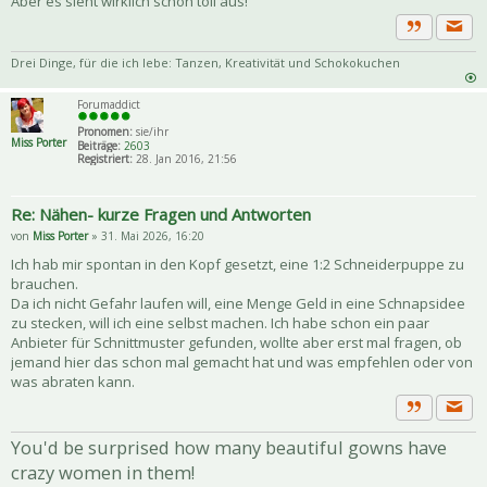
Aber es sieht wirklich schon toll aus!
Priva
Zitat
Drei Dinge, für die ich lebe: Tanzen, Kreativität und Schokokuchen
Forumaddict
Pronomen:
sie/ihr
Miss Porter
Beiträge:
2603
Registriert:
28. Jan 2016, 21:56
Re: Nähen- kurze Fragen und Antworten
von
Miss Porter
» 31. Mai 2026, 16:20
Ich hab mir spontan in den Kopf gesetzt, eine 1:2 Schneiderpuppe zu
brauchen.
Da ich nicht Gefahr laufen will, eine Menge Geld in eine Schnapsidee
zu stecken, will ich eine selbst machen. Ich habe schon ein paar
Anbieter für Schnittmuster gefunden, wollte aber erst mal fragen, ob
jemand hier das schon mal gemacht hat und was empfehlen oder von
was abraten kann.
Priva
Zitat
You'd be surprised how many beautiful gowns have
crazy women in them!