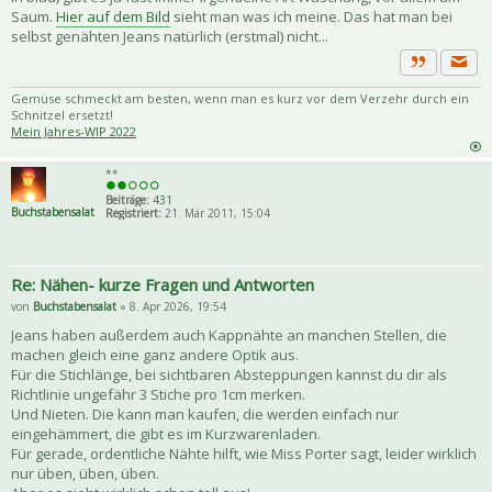
Saum.
Hier auf dem Bild
sieht man was ich meine. Das hat man bei
selbst genähten Jeans natürlich (erstmal) nicht...
Priva
Zitat
Gemüse schmeckt am besten, wenn man es kurz vor dem Verzehr durch ein
Schnitzel ersetzt!
Mein Jahres-WIP 2022
**
Beiträge:
431
Buchstabensalat
Registriert:
21. Mär 2011, 15:04
Re: Nähen- kurze Fragen und Antworten
von
Buchstabensalat
» 8. Apr 2026, 19:54
Jeans haben außerdem auch Kappnähte an manchen Stellen, die
machen gleich eine ganz andere Optik aus.
Für die Stichlänge, bei sichtbaren Absteppungen kannst du dir als
Richtlinie ungefähr 3 Stiche pro 1cm merken.
Und Nieten. Die kann man kaufen, die werden einfach nur
eingehämmert, die gibt es im Kurzwarenladen.
Für gerade, ordentliche Nähte hilft, wie Miss Porter sagt, leider wirklich
nur üben, üben, üben.