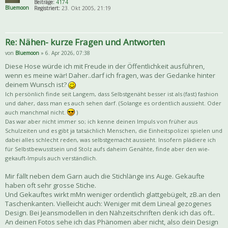
Beiträge:
4174
Bluemoon
Registriert:
23. Okt 2005, 21:19
Re: Nähen- kurze Fragen und Antworten
von
Bluemoon
» 6. Apr 2026, 07:38
Diese Hose würde ich mit Freude in der Öffentlichkeit ausführen,
wenn es meine wär! Daher..darf ich fragen, was der Gedanke hinter
deinem Wunsch ist?
Ich persönlich finde seit Langem, dass Selbstgenäht besser ist als (fast) fashion
und daher, dass man es auch sehen darf. (Solange es ordentlich aussieht. Oder
auch manchmal nicht.
)
Das war aber nicht immer so; ich kenne deinen Impuls von früher aus
Schulzeiten und es gibt ja tatsächlich Menschen, die Einheitspolizei spielen und
dabei alles schlecht reden, was selbstgemacht aussieht. Insofern plädiere ich
für Selbstbewusstsein und Stolz aufs daheim Genähte, finde aber den wie-
gekauft-Impuls auch verständlich.
Mir fällt neben dem Garn auch die Stichlänge ins Auge. Gekaufte
haben oft sehr grosse Stiche.
Und Gekauftes wirkt mMn weniger ordentlich glattgebügelt, zB.an den
Taschenkanten. Vielleicht auch: Weniger mit dem Lineal gezogenes
Design. Bei Jeansmodellen in den Nähzeitschriften denk ich das oft..
An deinen Fotos sehe ich das Phänomen aber nicht, also dein Design