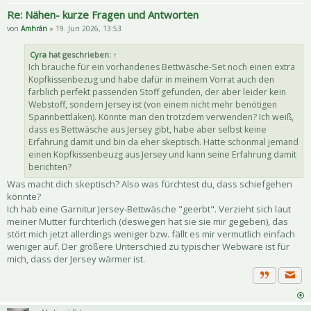
Re: Nähen- kurze Fragen und Antworten
von
Amhrán
» 19. Jun 2026, 13:53
Cyra
hat geschrieben:
↑
Ich brauche für ein vorhandenes Bettwäsche-Set noch einen extra
Kopfkissenbezug und habe dafür in meinem Vorrat auch den
farblich perfekt passenden Stoff gefunden, der aber leider kein
Webstoff, sondern Jersey ist (von einem nicht mehr benötigen
Spannbettlaken). Könnte man den trotzdem verwenden? Ich weiß,
dass es Bettwäsche aus Jersey gibt, habe aber selbst keine
Erfahrung damit und bin da eher skeptisch. Hatte schonmal jemand
einen Kopfkissenbeuzg aus Jersey und kann seine Erfahrung damit
berichten?
Was macht dich skeptisch? Also was fürchtest du, dass schiefgehen
könnte?
Ich hab eine Garnitur Jersey-Bettwäsche "geerbt". Verzieht sich laut
meiner Mutter fürchterlich (deswegen hat sie sie mir gegeben), das
stört mich jetzt allerdings weniger bzw. fällt es mir vermutlich einfach
weniger auf. Der größere Unterschied zu typischer Webware ist für
mich, dass der Jersey wärmer ist.
Priva
Zitat