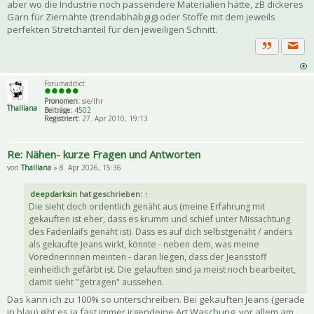
aber wo die Industrie noch passendere Materialien hätte, zB dickeres
Garn für Ziernähte (trendabhäbgig) oder Stoffe mit dem jeweils
perfekten Stretchanteil für den jeweiligen Schnitt.
Priva
Zitat
Forumaddict
Pronomen:
sie/ihr
Thalliana
Beiträge:
4502
Registriert:
27. Apr 2010, 19:13
Re: Nähen- kurze Fragen und Antworten
von
Thalliana
» 8. Apr 2026, 15:36
deepdarksin
hat geschrieben:
↑
Die sieht doch ordentlich genäht aus (meine Erfahrung mit
gekauften ist eher, dass es krumm und schief unter Missachtung
des Fadenlaifs genäht ist). Dass es auf dich selbstgenäht / anders
als gekaufte Jeans wirkt, könnte - neben dem, was meine
Vorednerinnen meinten - daran liegen, dass der Jeansstoff
einheitlich gefärbt ist. Die gelauften sind ja meist noch bearbeitet,
damit sieht "getragen" aussehen.
Das kann ich zu 100% so unterschreiben. Bei gekauften Jeans (gerade
in blau) gibt es ja fast immer irgendeine Art Waschung, vor allem am