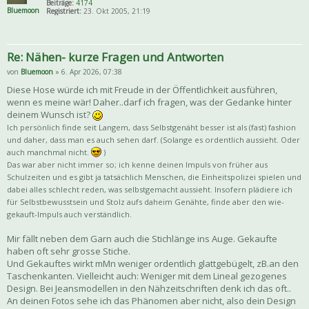
Beiträge:
4174
Bluemoon
Registriert:
23. Okt 2005, 21:19
Re: Nähen- kurze Fragen und Antworten
von
Bluemoon
» 6. Apr 2026, 07:38
Diese Hose würde ich mit Freude in der Öffentlichkeit ausführen,
wenn es meine wär! Daher..darf ich fragen, was der Gedanke hinter
deinem Wunsch ist?
Ich persönlich finde seit Langem, dass Selbstgenäht besser ist als (fast) fashion
und daher, dass man es auch sehen darf. (Solange es ordentlich aussieht. Oder
auch manchmal nicht.
)
Das war aber nicht immer so; ich kenne deinen Impuls von früher aus
Schulzeiten und es gibt ja tatsächlich Menschen, die Einheitspolizei spielen und
dabei alles schlecht reden, was selbstgemacht aussieht. Insofern plädiere ich
für Selbstbewusstsein und Stolz aufs daheim Genähte, finde aber den wie-
gekauft-Impuls auch verständlich.
Mir fällt neben dem Garn auch die Stichlänge ins Auge. Gekaufte
haben oft sehr grosse Stiche.
Und Gekauftes wirkt mMn weniger ordentlich glattgebügelt, zB.an den
Taschenkanten. Vielleicht auch: Weniger mit dem Lineal gezogenes
Design. Bei Jeansmodellen in den Nähzeitschriften denk ich das oft..
An deinen Fotos sehe ich das Phänomen aber nicht, also dein Design