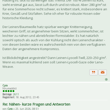
Flatterig vs. dick ist da weniger das Thema. Der 100 % Leinen ist kühl,
sieht erstmal gut aus, lässt Luft durch und ist robust. Aber: 280 g/m² ist
für eine Sommerhose recht schwer, es knittert stark, insbesondere an
Knie, Gesäß und Sitzfalten. Sehe ich eher für robuste Hosen oder
historische Kleidung.
Der Leinen/Baumwolle hatz spürbar weniger Knitterneigung,
weicheren Griff, ist angenehmer beim Sitzen, wirkt sommerlicher, ist
leichter zu nähen und abriebfester/formstabiler. Es hat natürlich
sowohl optisch als auch von der Kühlung nicht den Leinencharakter -
von diesen beiden wäre es wahrscheinlich rein von den verfügbaren
Daten der angenehmere Kompromiss.
Ist Blickdichtigkeit angestrebt? Dann Leinen-Lyocell-Twill, 220–250 g/m².
Wenn es maximal kühlend sein soll: Leinen-Lyocell-Gaze oder Leno-
Weave.
Priva
Zitat
Cyra
Forumaddict
Beiträge:
2611
Registriert:
18. Aug 2012, 23:45
Re: Nähen- kurze Fragen und Antworten
von
Cyra
» 25. Jun 2026, 08:51