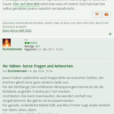
Saum.
Hier auf dem Bild
sieht man was ich meine. Das hat man bei
selbst genähten Jeans natürlich (erstmal) nicht...
Priva
Zitat
Gemüse schmeckt am besten, wenn man es kurz vor dem Verzehr durch ein
Schnitzel ersetzt!
Mein Jahres-WIP 2022
**
Beiträge:
431
Buchstabensalat
Registriert:
21. Mär 2011, 15:04
Re: Nähen- kurze Fragen und Antworten
von
Buchstabensalat
» 8. Apr 2026, 19:54
Jeans haben außerdem auch Kappnähte an manchen Stellen, die
machen gleich eine ganz andere Optik aus.
Für die Stichlänge, bei sichtbaren Absteppungen kannst du dir als
Richtlinie ungefähr 3 Stiche pro 1cm merken.
Und Nieten. Die kann man kaufen, die werden einfach nur
eingehämmert, die gibt es im Kurzwarenladen.
Für gerade, ordentliche Nähte hilft, wie Miss Porter sagt, leider wirklich
nur üben, üben, üben.