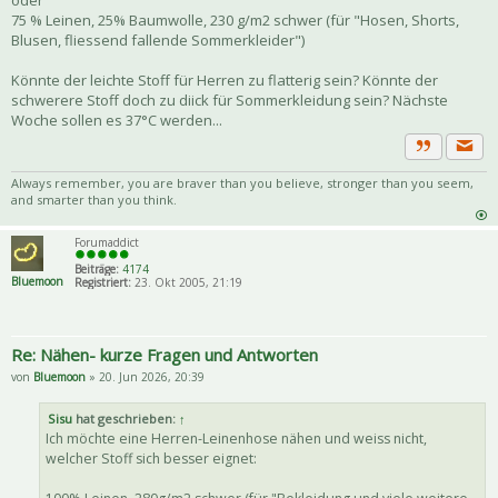
75 % Leinen, 25% Baumwolle, 230 g/m2 schwer (für "Hosen, Shorts,
Blusen, fliessend fallende Sommerkleider")
Könnte der leichte Stoff für Herren zu flatterig sein? Könnte der
schwerere Stoff doch zu diick für Sommerkleidung sein? Nächste
Woche sollen es 37°C werden...
Priva
Zitat
Always remember, you are braver than you believe, stronger than you seem,
and smarter than you think.
Forumaddict
Beiträge:
4174
Bluemoon
Registriert:
23. Okt 2005, 21:19
Re: Nähen- kurze Fragen und Antworten
von
Bluemoon
» 20. Jun 2026, 20:39
Sisu
hat geschrieben:
↑
Ich möchte eine Herren-Leinenhose nähen und weiss nicht,
welcher Stoff sich besser eignet: