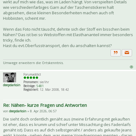
wirkt auf mich wie das, was im Laden hängt. Von verspielten Details
wie verschiedenfarbiges Garn auf der Taschenstickerei halt
abgesehen, diese kleinen Besonderheiten machen auch oft
Hobbiisten, scheint mir.
Wenn das Foto nicht täuscht, dehnte sich der Stoff ein bisschen beim
Nähen? Das ist bei so Webstoffen mit Elasthananteil immer besonders
tricky, finde ich.
Hast du evt.Oberfusstransport, den du anschalten kannst?
Priva
Zitat
Umwege erweitern die Ortskenntnis.
Forumaddict
Pronomen:
sie/ihr
deepdarksin
Beiträge:
5481
Registriert:
12. Mär 2008, 18:42
Re: Nähen- kurze Fragen und Antworten
von
deepdarksin
» 8. Apr 2026, 06:57
Die sieht doch ordentlich genäht aus (meine Erfahrung mit gekauften
ist eher, dass es krumm und schief unter Missachtung des Fadenlaifs
genäht ist). Dass es auf dich selbstgenäht / anders als gekaufte Jeans
wirkt, könnte - neben dem, was meine Vorednerinnen meinten - daran