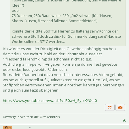
100% Leinen, 280g/m2 schwer (für "Bekleidung und viele weitere
Ideen")
oder
75 % Leinen, 25% Baumwolle, 230 g/m2 schwer (für "Hosen,
Shorts, Blusen, fliessend fallende Sommerkleider")
Könnte der leichte Stoff für Herren zu flatterig sein? Könnte der
schwerere Stoff doch zu diick für Sommerkleidung sein? Nächste
Woche sollen es 37°C werden...
Ich würde es von der Dichtigkeit des Gewebes abhängig machen,
damit die Hose nicht zu bald an der Schrittnaht ausreisst.
" fliessend fallend" klingt da schonmal nicht so gut.
Auch die gramm-per-qm-Angaben können ja dünne, fest gewebte
oder dicke, lose gewebte Fäden sein.
Bernadette Banner hat dazu neulich ein interessantes Video gehabt,
wo sie auch generell auf Qualitätskriterien eingeht. Den Teil, wo sie
Stoffproben verschiedener Firmen einordnet, kannst ja überspringen
und gleich zum Fazit übergehen.
https://www.youtube.com/watch?v=B0wHgSyplKY&t=0
Priva
Zitat
Umwege erweitern die Ortskenntnis.
*