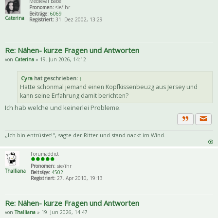
Medieval Babe
Pronomen:
sie/ihr
Beiträge:
6069
Caterina
Registriert:
31. Dez 2002, 13:29
Re: Nähen- kurze Fragen und Antworten
von
Caterina
» 19. Jun 2026, 14:12
Cyra
hat geschrieben:
↑
Hatte schonmal jemand einen Kopfkissenbeuzg aus Jersey und
kann seine Erfahrung damit berichten?
Ich hab welche und keinerlei Probleme.
Priva
Zitat
,,Ich bin entrüstet!", sagte der Ritter und stand nackt im Wind.
Forumaddict
Pronomen:
sie/ihr
Thalliana
Beiträge:
4502
Registriert:
27. Apr 2010, 19:13
Re: Nähen- kurze Fragen und Antworten
von
Thalliana
» 19. Jun 2026, 14:47