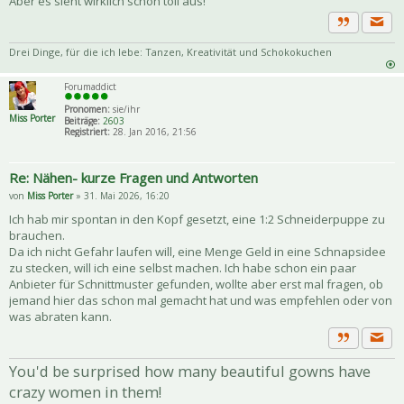
Aber es sieht wirklich schon toll aus!
Priva
Zitat
Drei Dinge, für die ich lebe: Tanzen, Kreativität und Schokokuchen
Forumaddict
Pronomen:
sie/ihr
Miss Porter
Beiträge:
2603
Registriert:
28. Jan 2016, 21:56
Re: Nähen- kurze Fragen und Antworten
von
Miss Porter
» 31. Mai 2026, 16:20
Ich hab mir spontan in den Kopf gesetzt, eine 1:2 Schneiderpuppe zu
brauchen.
Da ich nicht Gefahr laufen will, eine Menge Geld in eine Schnapsidee
zu stecken, will ich eine selbst machen. Ich habe schon ein paar
Anbieter für Schnittmuster gefunden, wollte aber erst mal fragen, ob
jemand hier das schon mal gemacht hat und was empfehlen oder von
was abraten kann.
Priva
Zitat
You'd be surprised how many beautiful gowns have
crazy women in them!