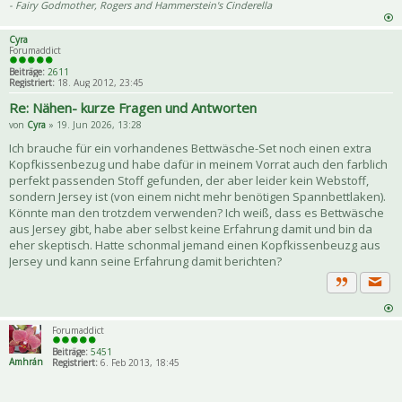
- Fairy Godmother, Rogers and Hammerstein's Cinderella
Cyra
Forumaddict
Beiträge:
2611
Registriert:
18. Aug 2012, 23:45
Re: Nähen- kurze Fragen und Antworten
von
Cyra
» 19. Jun 2026, 13:28
Ich brauche für ein vorhandenes Bettwäsche-Set noch einen extra
Kopfkissenbezug und habe dafür in meinem Vorrat auch den farblich
perfekt passenden Stoff gefunden, der aber leider kein Webstoff,
sondern Jersey ist (von einem nicht mehr benötigen Spannbettlaken).
Könnte man den trotzdem verwenden? Ich weiß, dass es Bettwäsche
aus Jersey gibt, habe aber selbst keine Erfahrung damit und bin da
eher skeptisch. Hatte schonmal jemand einen Kopfkissenbeuzg aus
Jersey und kann seine Erfahrung damit berichten?
Priva
Zitat
Forumaddict
Beiträge:
5451
Amhrán
Registriert:
6. Feb 2013, 18:45