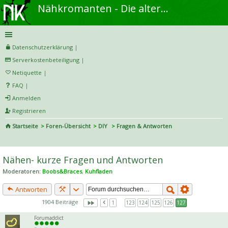
Nähkromanten - Die alternative Näh- und DIY-Community
Datenschutzerklärung
|
Serverkostenbeteiligung
|
Netiquette
|
FAQ
|
Anmelden
Registrieren
Startseite
Foren-Übersicht
DIY
Fragen & Antworten
S
uc
Nähen- kurze Fragen und Antworten
he
Moderatoren:
Boobs&Braces
,
Kuhfladen
Antworten
1904 Beiträge
1
…
123
124
125
126
127
Forumaddict