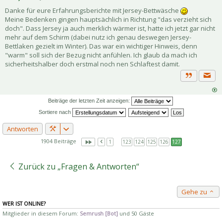
Danke für eure Erfahrungsberichte mit Jersey-Bettwäsche
Meine Bedenken gingen hauptsächlich in Richtung "das verzieht sich
doch". Dass Jersey ja auch merklich wärmer ist, hatte ich jetzt gar nicht
mehr auf dem Schirm (dabei nutz ich genau deswegen Jersey-
Bettlaken gezielt im Winter). Das war ein wichtiger Hinweis, denn
"warm" soll sich der Bezug nicht anfühlen. Ich glaub da mach ich
sicherheitshalber doch erstmal noch nen Schlaftest damit.
Priva
Zitat
Beiträge der letzten Zeit anzeigen:
Sortiere nach
Antworten
1904 Beiträge
1
…
123
124
125
126
127
Zurück zu „Fragen & Antworten“
Gehe zu
WER IST ONLINE?
Mitglieder in diesem Forum:
Semrush [Bot]
und 50 Gäste