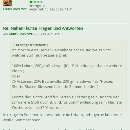
Beiträge:
96
GluteCurveCover
Registriert:
16. Mai 2025, 11:31
Re: Nähen- kurze Fragen und Antworten
von
GluteCurveCover
» 22. Jun 2026, 09:03
Sisu
hat geschrieben:
↑
Ich möchte eine Herren-Leinenhose nähen und weiss nicht,
welcher Stoff sich besser eignet:
100% Leinen, 280g/m2 schwer (für "Bekleidung und viele weitere
Ideen")
oder
75 % Leinen, 25% Baumwolle, 230 g/m2 schwer (für "Hosen,
Shorts, Blusen, fliessend fallende Sommerkleider")
Könnte der leichte Stoff für Herren zu flatterig sein? Könnte der
schwerere Stoff doch zu diick für Sommerkleidung sein? Nächste
Woche sollen es 37°C werden...
Ich trage im Sommer, insbesondere im Urlaub, sehr gerne kühlende
weiße Sommerhosen.