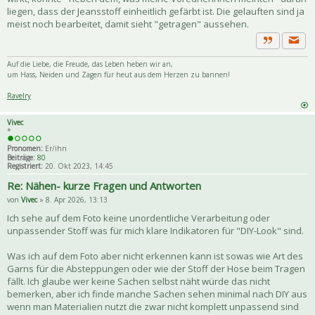
liegen, dass der Jeansstoff einheitlich gefärbt ist. Die gelauften sind ja
meist noch bearbeitet, damit sieht "getragen" aussehen.
Priva
Zitat
Auf die Liebe, die Freude, das Leben heben wir an,
um Hass, Neiden und Zagen für heut aus dem Herzen zu bannen!
Ravelry
Vivec
*
Pronomen:
Er/ihn
Beiträge:
80
Registriert:
20. Okt 2023, 14:45
Re: Nähen- kurze Fragen und Antworten
von
Vivec
» 8. Apr 2026, 13:13
Ich sehe auf dem Foto keine unordentliche Verarbeitung oder
unpassender Stoff was für mich klare Indikatoren für "DIY-Look" sind.
Was ich auf dem Foto aber nicht erkennen kann ist sowas wie Art des
Garns für die Absteppungen oder wie der Stoff der Hose beim Tragen
fällt. Ich glaube wer keine Sachen selbst näht würde das nicht
bemerken, aber ich finde manche Sachen sehen minimal nach DIY aus
wenn man Materialien nutzt die zwar nicht komplett unpassend sind