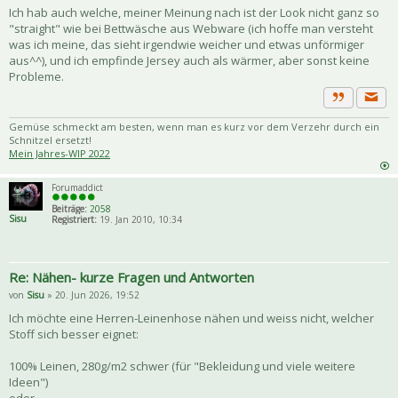
Ich hab auch welche, meiner Meinung nach ist der Look nicht ganz so
"straight" wie bei Bettwäsche aus Webware (ich hoffe man versteht
was ich meine, das sieht irgendwie weicher und etwas unförmiger
aus^^), und ich empfinde Jersey auch als wärmer, aber sonst keine
Probleme.
Priva
Zitat
Gemüse schmeckt am besten, wenn man es kurz vor dem Verzehr durch ein
Schnitzel ersetzt!
Mein Jahres-WIP 2022
Forumaddict
Beiträge:
2058
Sisu
Registriert:
19. Jan 2010, 10:34
Re: Nähen- kurze Fragen und Antworten
von
Sisu
» 20. Jun 2026, 19:52
Ich möchte eine Herren-Leinenhose nähen und weiss nicht, welcher
Stoff sich besser eignet:
100% Leinen, 280g/m2 schwer (für "Bekleidung und viele weitere
Ideen")
oder