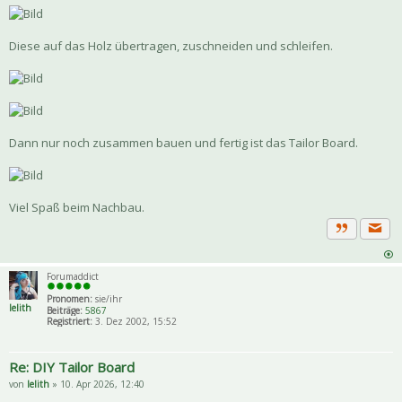
Diese auf das Holz übertragen, zuschneiden und schleifen.
Dann nur noch zusammen bauen und fertig ist das Tailor Board.
Viel Spaß beim Nachbau.
Priva
Zitat
Forumaddict
Pronomen:
sie/ihr
lelith
Beiträge:
5867
Registriert:
3. Dez 2002, 15:52
Re: DIY Tailor Board
von
lelith
» 10. Apr 2026, 12:40