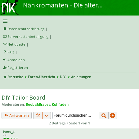
Nähkromanten - Die alternative Näh- und DIY-Community
Datenschutzerklärung
|
Serverkostenbeteiligung
|
Netiquette
|
FAQ
|
Anmelden
Registrieren
Startseite
Foren-Übersicht
DIY
Anleitungen
S
uc
DIY Tailor Board
he
Moderatoren:
Boobs&Braces
,
Kuhfladen
Antworten
2 Beiträge • Seite
1
von
1
horex_4
**