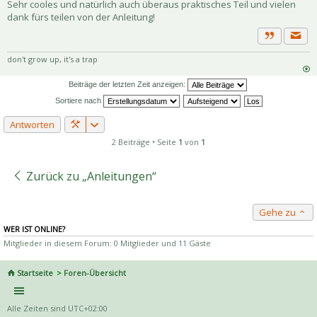
Sehr cooles und natürlich auch überaus praktisches Teil und vielen
dank fürs teilen von der Anleitung!
Priva
Zitat
don't grow up, it's a trap
Beiträge der letzten Zeit anzeigen:
Sortiere nach
Antworten
2 Beiträge • Seite
1
von
1
Zurück zu „Anleitungen“
Gehe zu
WER IST ONLINE?
Mitglieder in diesem Forum: 0 Mitglieder und 11 Gäste
Startseite
Foren-Übersicht
Alle Zeiten sind
UTC+02:00