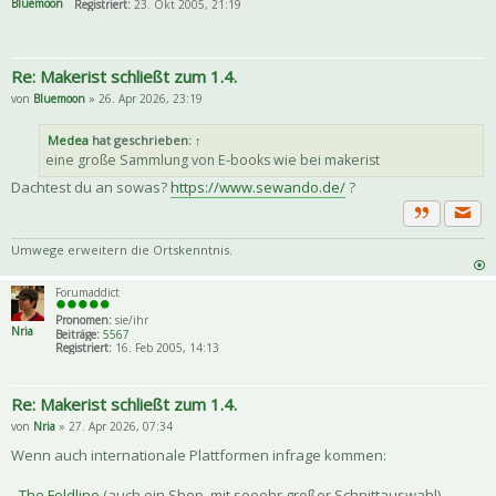
Bluemoon
Registriert:
23. Okt 2005, 21:19
Re: Makerist schließt zum 1.4.
von
Bluemoon
» 26. Apr 2026, 23:19
Medea
hat geschrieben:
↑
eine große Sammlung von E-books wie bei makerist
Dachtest du an sowas?
https://www.sewando.de/
?
Priva
Zitat
Umwege erweitern die Ortskenntnis.
Forumaddict
Pronomen:
sie/ihr
Nria
Beiträge:
5567
Registriert:
16. Feb 2005, 14:13
Re: Makerist schließt zum 1.4.
von
Nria
» 27. Apr 2026, 07:34
Wenn auch internationale Plattformen infrage kommen:
-
The Foldline
(auch ein Shop, mit seeehr großer Schnittauswahl)