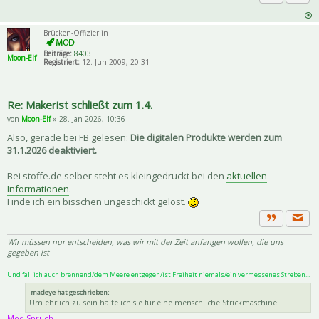
Priva
Zitat
Brücken-Offizier:in
Beiträge:
8403
Moon-Elf
Registriert:
12. Jun 2009, 20:31
Re: Makerist schließt zum 1.4.
von
Moon-Elf
» 28. Jan 2026, 10:36
Also, gerade bei FB gelesen:
Die digitalen Produkte werden zum
31.1.2026 deaktiviert.
Bei stoffe.de selber steht es kleingedruckt bei den
aktuellen
Informationen
.
Finde ich ein bisschen ungeschickt gelöst.
Priva
Zitat
Wir müssen nur entscheiden, was wir mit der Zeit anfangen wollen, die uns
gegeben ist
Und fall ich auch brennend/dem Meere entgegen/ist Freiheit niemals/ein vermessenes Streben...
madeye hat geschrieben:
Um ehrlich zu sein halte ich sie für eine menschliche Strickmaschine
Mod Spruch