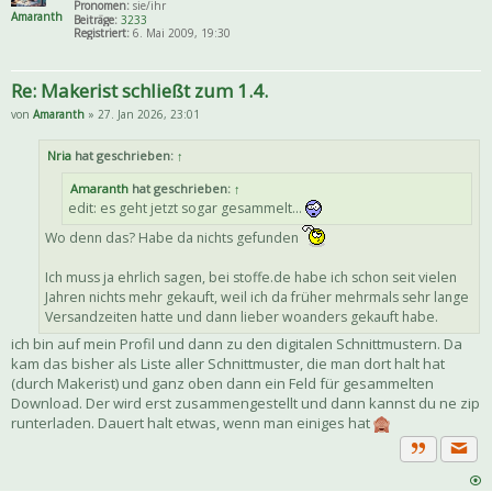
Pronomen:
sie/ihr
Amaranth
Beiträge:
3233
Registriert:
6. Mai 2009, 19:30
Re: Makerist schließt zum 1.4.
von
Amaranth
» 27. Jan 2026, 23:01
Nria
hat geschrieben:
↑
Amaranth
hat geschrieben:
↑
edit: es geht jetzt sogar gesammelt...
Wo denn das? Habe da nichts gefunden
Ich muss ja ehrlich sagen, bei stoffe.de habe ich schon seit vielen
Jahren nichts mehr gekauft, weil ich da früher mehrmals sehr lange
Versandzeiten hatte und dann lieber woanders gekauft habe.
ich bin auf mein Profil und dann zu den digitalen Schnittmustern. Da
kam das bisher als Liste aller Schnittmuster, die man dort halt hat
(durch Makerist) und ganz oben dann ein Feld für gesammelten
Download. Der wird erst zusammengestellt und dann kannst du ne zip
runterladen. Dauert halt etwas, wenn man einiges hat
Priva
Zitat