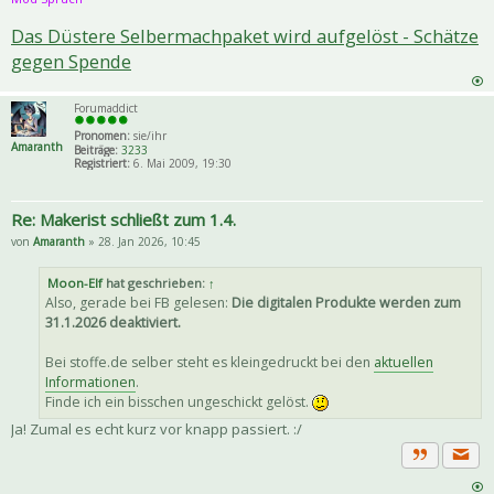
Das Düstere Selbermachpaket wird aufgelöst - Schätze
gegen Spende
Forumaddict
Pronomen:
sie/ihr
Amaranth
Beiträge:
3233
Registriert:
6. Mai 2009, 19:30
Re: Makerist schließt zum 1.4.
von
Amaranth
» 28. Jan 2026, 10:45
Moon-Elf
hat geschrieben:
↑
Also, gerade bei FB gelesen:
Die digitalen Produkte werden zum
31.1.2026 deaktiviert.
Bei stoffe.de selber steht es kleingedruckt bei den
aktuellen
Informationen
.
Finde ich ein bisschen ungeschickt gelöst.
Ja! Zumal es echt kurz vor knapp passiert. :/
Priva
Zitat