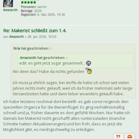
Pronomen:
sie/ihr
Amaranth
Beiträge:
3233
Registriert:
6. Mai 2009, 19:30
Re: Makerist schließt zum 1.4.
von
Amaranth
» 28. Jan 2026, 10:03
Nria
hat geschrieben:
↑
Amaranth
hat geschrieben:
↑
edit: es geht jetzt sogar gesammelt...
Wo denn das? Habe da nichts gefunden
Ich muss ja ehrlich sagen, bei stoffe.de habe ich schon seit vielen
Jahren nichts mehr gekauft, weil ich da früher mehrmals sehr lange
Versandzeiten hatte und dann lieber woanders gekauft habe.
ich habe letztens nochmal dort bestellt- es gab sonst nirgends den
speziellen Organza für die Bienenflügel. Es ging verhältnismäßig
schnell und ja, früher dauerte es dort gefühlt Wochen. Nur hatte ich
damals bei Makerist nicht geschafft alles runterzuladen (manche
Schnitte hatten Aktualisierungen) und bin froh, dass es jetzt die
Möglichkeit gibt, es niedrigschwellig zu erledigen.