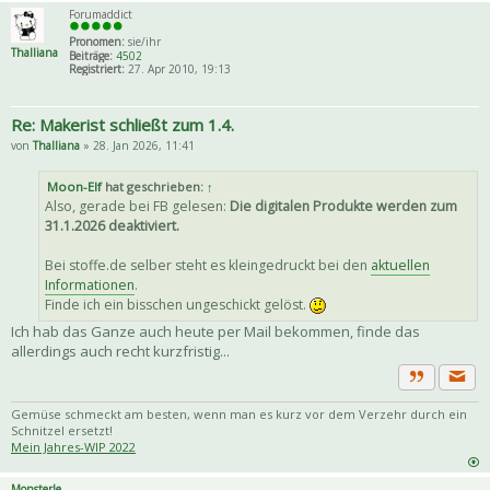
Forumaddict
Pronomen:
sie/ihr
Thalliana
Beiträge:
4502
Registriert:
27. Apr 2010, 19:13
Re: Makerist schließt zum 1.4.
von
Thalliana
» 28. Jan 2026, 11:41
Moon-Elf
hat geschrieben:
↑
Also, gerade bei FB gelesen:
Die digitalen Produkte werden zum
31.1.2026 deaktiviert.
Bei stoffe.de selber steht es kleingedruckt bei den
aktuellen
Informationen
.
Finde ich ein bisschen ungeschickt gelöst.
Ich hab das Ganze auch heute per Mail bekommen, finde das
allerdings auch recht kurzfristig...
Priva
Zitat
Gemüse schmeckt am besten, wenn man es kurz vor dem Verzehr durch ein
Schnitzel ersetzt!
Mein Jahres-WIP 2022
Monsterle