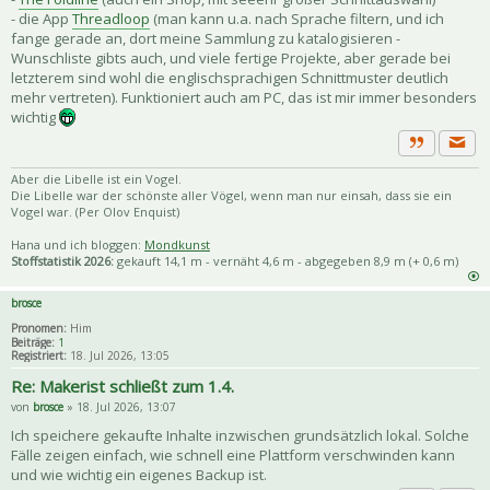
- die App
Threadloop
(man kann u.a. nach Sprache filtern, und ich
fange gerade an, dort meine Sammlung zu katalogisieren -
Wunschliste gibts auch, und viele fertige Projekte, aber gerade bei
letzterem sind wohl die englischsprachigen Schnittmuster deutlich
mehr vertreten). Funktioniert auch am PC, das ist mir immer besonders
wichtig
Priva
Zitat
Aber die Libelle ist ein Vogel.
Die Libelle war der schönste aller Vögel, wenn man nur einsah, dass sie ein
Vogel war. (Per Olov Enquist)
Hana und ich bloggen:
Mondkunst
Stoffstatistik 2026:
gekauft 14,1 m - vernäht 4,6 m - abgegeben 8,9 m (+ 0,6 m)
brosce
Pronomen:
Him
Beiträge:
1
Registriert:
18. Jul 2026, 13:05
Re: Makerist schließt zum 1.4.
von
brosce
» 18. Jul 2026, 13:07
Ich speichere gekaufte Inhalte inzwischen grundsätzlich lokal. Solche
Fälle zeigen einfach, wie schnell eine Plattform verschwinden kann
und wie wichtig ein eigenes Backup ist.