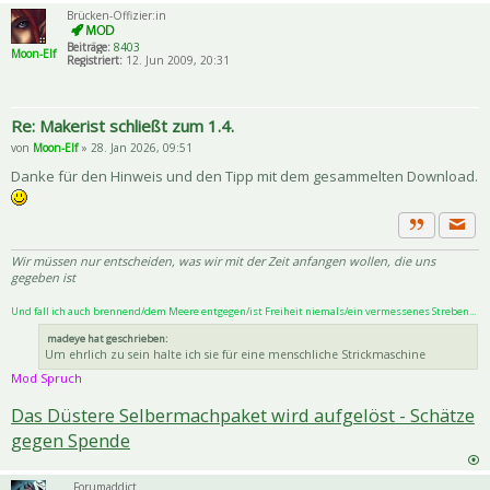
Brücken-Offizier:in
Beiträge:
8403
Moon-Elf
Registriert:
12. Jun 2009, 20:31
Re: Makerist schließt zum 1.4.
von
Moon-Elf
» 28. Jan 2026, 09:51
Danke für den Hinweis und den Tipp mit dem gesammelten Download.
Priva
Zitat
Wir müssen nur entscheiden, was wir mit der Zeit anfangen wollen, die uns
gegeben ist
Und fall ich auch brennend/dem Meere entgegen/ist Freiheit niemals/ein vermessenes Streben...
madeye hat geschrieben:
Um ehrlich zu sein halte ich sie für eine menschliche Strickmaschine
Mod Spruch
Das Düstere Selbermachpaket wird aufgelöst - Schätze
gegen Spende
Forumaddict