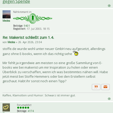
gegen Spende
Nähkromant:in
Medea
Beiträge:
9401
Registriert:
17. Jul 2003, 18:15
Re: Makerist schließt zum 1.4.
von
Medea
» 26. Apr 2026, 23:04
stoffe.de wurde wohl unter neuer GmbH neu aufgesetzt, allerdings
ganz ohne E-books, wenn ich das richtig sehe
Mir fehlt ja irgendwie am meisten so eine große Sammlung von E-
books wie bei makerist um mir Inspiration zu holen oder einen
Überblick zu verschaffen, wenn ich was bestimmtes nähen will. Habe
jetzt meist bei Stoffe Hemmers oder bei den Erstellern selbst
geschaut. Habt ihr sonst noch einen Tipp?
Priva
Zitat
Kaffee, Klamotten und Humor: Schwarz ist immer gut.
Forumaddict
Beiträge:
4174