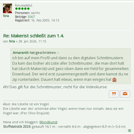
Forumaddict
Pronomen:
sie/ihr
Nria
Beiträge:
5567
Registriert:
16. Feb 2005, 14:13
Re: Makerist schließt zum 1.4.
von
Nria
» 28. Jan 2026, 11:15
Amaranth
hat geschrieben:
↑
ich bin auf mein Profil und dann zu den digitalen Schnittmustern.
Da kam das bisher als Liste aller Schnittmuster, die man dort halt
hat (durch Makerist) und ganz oben dann ein Feld für gesammelten
Download. Der wird erst zusammengestellt und dann kannst du ne
zip runterladen. Dauert halt etwas, wenn man einiges hat
Ah! Das gilt für die Schnittmuster, nicht für die Videokurse.
Priva
Zitat
Aber die Libelle ist ein Vogel.
Die Libelle war der schönste aller Vögel, wenn man nur einsah, dass sie ein
Vogel war. (Per Olov Enquist)
Hana und ich bloggen:
Mondkunst
Stoffstatistik 2026:
gekauft 14,1 m - vernäht 4,6 m - abgegeben 8,9 m (+ 0,6 m)