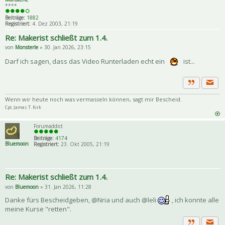
****
Beiträge:
1882
Registriert:
4. Dez 2003, 21:19
Re: Makerist schließt zum 1.4.
von
Monsterle
» 30. Jan 2026, 23:15
Darf ich sagen, dass das Video Runterladen echt ein
ist...
Priva
Zitat
Wenn wir heute noch was vermasseln können, sagt mir Bescheid.
Cpt. James T. Kirk
Forumaddict
Beiträge:
4174
Bluemoon
Registriert:
23. Okt 2005, 21:19
Re: Makerist schließt zum 1.4.
von
Bluemoon
» 31. Jan 2026, 11:28
Danke fürs Bescheidgeben, @Nria und auch @leli
, ich konnte alle
meine Kurse "retten".