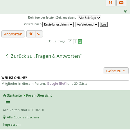
Priva
Zitat
Beiträge der letzten Zeit anzeigen:
Sortiere nach
Antworten
30 Beiträge
1
2
Zurück zu „Fragen & Antworten“
Gehe zu
WER IST ONLINE?
Mitglieder in diesem Forum:
Google [Bot]
und 20 Gäste
Startseite
Foren-Übersicht
Alle Zeiten sind
UTC+02:00
Alle Cookies löschen
Impressum