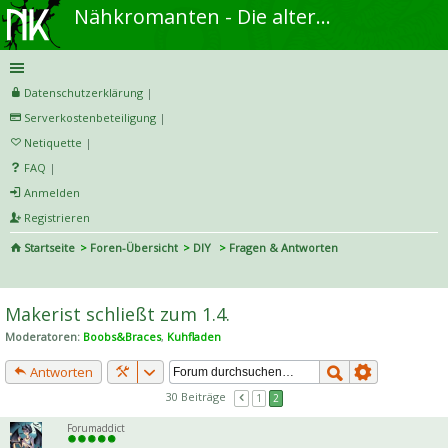
Nähkromanten - Die alternative Näh- und DIY-Community
Datenschutzerklärung
|
Serverkostenbeteiligung
|
Netiquette
|
FAQ
|
Anmelden
Registrieren
Startseite
Foren-Übersicht
DIY
Fragen & Antworten
S
uc
Makerist schließt zum 1.4.
he
Moderatoren:
Boobs&Braces
,
Kuhfladen
Antworten
30 Beiträge
1
2
Forumaddict