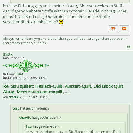
In diese Richtung ging auch meine Lösung. Aber von welchem Stoff
dazufügen? Mehrere Stoffe währen schöner. Gerade? Schräg? Oder,
da noch viel Stoff übrig, Quadrate schneiden und die Stoffe
schachbrettartig kombinieren?
Priva
Zitat
Always remember, you are braver than you believe, stronger than you seem,
and smarter than you think.
chaotic
Nähkromant:in
Beiträge:
6704
Registriert:
31. Jan 2008, 11:52
Re: Sisu quiltet: Haslach-Quilt, Auszeit-Quilt, Old Block Quilt
Along, Meeresdiamantenquilt, .....
von
chaotic
» 3. Jun 2026, 08:03
Sisu
hat geschrieben:
↑
chaotic
hat geschrieben:
↑
Sisu
hat geschrieben:
↑
Ich werde keinen grauen Stoff nachkaufen, um das Back