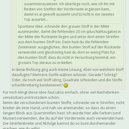
zusammenzusetzen. Ich überlege noch, wie ich ihn mit
Resten von Stoffen der Vorderseite ergänzen kann,
damit es a) gewollt aussieht und b) nicht in ein zweites
Top ausartet...
Spontane Idee: schneide den grauen Stoff in der Mitte
auseinander, damit die fehlenden 20 cm (plus Nahtzugabe) in
der Mitte der Rückseite liegen und setze dort einen Streifen
aus dem bunten Stoff ein. Dann hast du die fehlenden
Zentimeter ausgeglichen, den bunten Stoff auf der Rückseite
verwendet und gleichzeitig hast du dort so wenig Platz für
den bunten Stoff, dass du nicht in Versuchung kommst, ein
grosses Top daraus zu erstellen.
In diese Richtung ging auch meine Lösung. Aber von welchem Stoff
dazufügen? Mehrere Stoffe währen schöner. Gerade? Schräg?
Oder, da noch viel Stoff übrig, Quadrate schneiden und die Stoffe
schachbrettartig kombinieren?
Für mich klingt diese Idee faul (also einfach, ohne viel Nachdenken
umsetzbar) und trotzdem schön:
Nimm die verschiedenen bunten Stoffe, schneide sie in Streifen, nicht
breiter als eine Hand, und näh sie aneinander, so dass du einen
langen Block aus Querstreifen hast. Ich würde hier alle Farben (und
Muster) verwenden, die du auf der Vorderseite auch verwendet hast.
Die Streifenbreite und Abfolge kannst du so bunt durcheinander
machen, wie du willst.