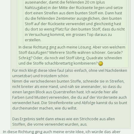
auseinander, damit die fehlenden 20 cm (plus
Nahtzugabe) in der Mitte der Rückseite liegen und setze
dort einen Streifen aus dem bunten Stoff ein. Dann hast
du die fehlenden Zentimeter ausgeglichen, den bunten
Stoff auf der Rückseite verwendet und gleichzeitig hast
du dort so wenig Platz für den bunten Stoff, dass du nicht
in Versuchung kommst, ein grosses Top daraus zu
erstellen.
In diese Richtung ging auch meine Lösung. Aber von welchem
Stoff dazufügen? Mehrere Stoffe währen schöner. Gerade?
Schräg? Oder, da noch viel Stoff übrig, Quadrate schneiden
und die Stoffe schachbrettartig kombinieren?
Für mich klingt diese Idee faul (also einfach, ohne viel Nachdenken
umsetzbar) und trotzdem schön:
Nimm die verschiedenen bunten Stoffe, schneide sie in Streifen,
nicht breiter als eine Hand, und näh sie aneinander, so dass du
einen langen Block aus Querstreifen hast. Ich würde hier alle
Farben (und Muster) verwenden, die du auf der Vorderseite auch
verwendet hast. Die Streifenbreite und Abfolge kannst du so bunt
durcheinander machen, wie du willst.
Das Ergebnis sieht dann etwas wie ein Strichcode aus allen
Stoffen, die vorne verwendet wurden, aus.
In diese Richtung ging auch meine erste Idee, ich würde das aber