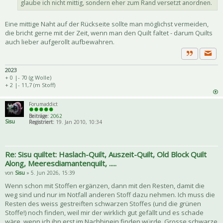
glaube ich nicht mittig, sondern eher zum Rand versetzt anordnen.
Eine mittige Naht auf der Rückseite sollte man möglichst vermeiden,
die bricht gerne mit der Zeit, wenn man den Quilt faltet - darum Quilts
auch lieber aufgerollt aufbewahren.
Priva
Zitat
2023
+ 0 |- 70 (g Wolle)
+ 2 |- 11,7 (m Stoff)
Forumaddict
Beiträge:
2062
Sisu
Registriert:
19. Jan 2010, 10:34
Re: Sisu quiltet: Haslach-Quilt, Auszeit-Quilt, Old Block Quilt
Along, Meeresdiamantenquilt, .....
von
Sisu
» 5. Jun 2026, 15:39
Wenn schon mit Stoffen ergänzen, dann mit den Resten, damit die
weg sind und nur im Notfall anderen Stoff dazu nehmen. Ich muss die
Resten des weiss gestreiften schwarzen Stoffes (und die grünen
Stoffe!) noch finden, weil mir der wirklich gut gefällt und es schade
wäre, wenn ich ihn erst im Nachhinein finden würde. Grosse schwarze