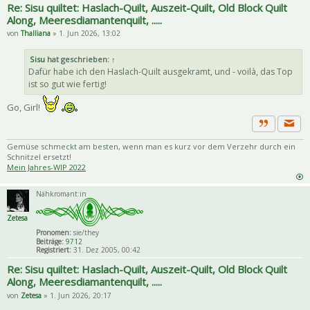
Re: Sisu quiltet: Haslach-Quilt, Auszeit-Quilt, Old Block Quilt
Along, Meeresdiamantenquilt, .....
von
Thalliana
» 1. Jun 2026, 13:02
Sisu
hat geschrieben:
↑
Dafür habe ich den Haslach-Quilt ausgekramt, und - voilà, das Top
ist so gut wie fertig!
Go, Girl!
Priva
Zitat
Gemüse schmeckt am besten, wenn man es kurz vor dem Verzehr durch ein
Schnitzel ersetzt!
Mein Jahres-WIP 2022
Nähkromant:in
Zetesa
Pronomen:
sie/they
Beiträge:
9712
Registriert:
31. Dez 2005, 00:42
Re: Sisu quiltet: Haslach-Quilt, Auszeit-Quilt, Old Block Quilt
Along, Meeresdiamantenquilt, .....
von
Zetesa
» 1. Jun 2026, 20:17