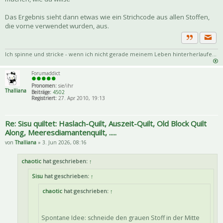
Das Ergebnis sieht dann etwas wie ein Strichcode aus allen Stoffen,
die vorne verwendet wurden, aus.
Priva
Zitat
Ich spinne und stricke - wenn ich nicht gerade meinem Leben hinterherlaufe...
Forumaddict
Pronomen:
sie/ihr
Thalliana
Beiträge:
4502
Registriert:
27. Apr 2010, 19:13
Re: Sisu quiltet: Haslach-Quilt, Auszeit-Quilt, Old Block Quilt
Along, Meeresdiamantenquilt, .....
von
Thalliana
» 3. Jun 2026, 08:16
chaotic
hat geschrieben:
↑
Sisu
hat geschrieben:
↑
chaotic
hat geschrieben:
↑
Spontane Idee: schneide den grauen Stoff in der Mitte