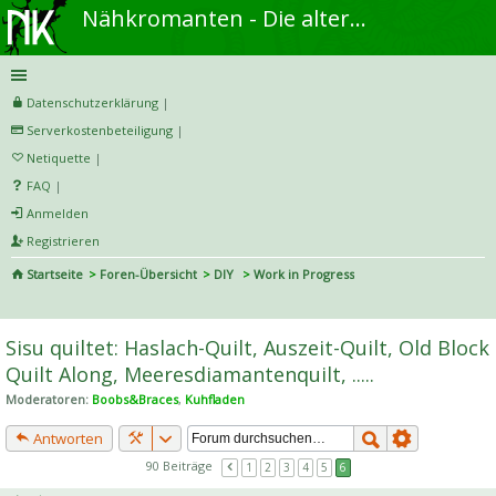
Nähkromanten - Die alternative Näh- und DIY-Community
Datenschutzerklärung
|
Serverkostenbeteiligung
|
Netiquette
|
FAQ
|
Anmelden
Registrieren
Startseite
Foren-Übersicht
DIY
Work in Progress
S
uc
Sisu quiltet: Haslach-Quilt, Auszeit-Quilt, Old Block
he
Quilt Along, Meeresdiamantenquilt, .....
Moderatoren:
Boobs&Braces
,
Kuhfladen
Antworten
90 Beiträge
1
2
3
4
5
6