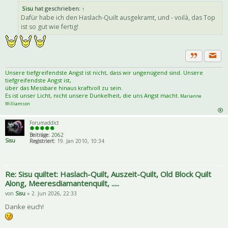
Sisu
hat geschrieben:
↑
Dafür habe ich den Haslach-Quilt ausgekramt, und - voilà, das Top
ist so gut wie fertig!
Priva
Zitat
Unsere tiefgreifendste Angst ist nicht, dass wir ungenügend sind. Unsere
tiefgreifendste Angst ist,
über das Messbare hinaus kraftvoll zu sein.
Es ist unser Licht, nicht unsere Dunkelheit, die uns Angst macht.
Marianne
Williamson
Forumaddict
Beiträge:
2062
Sisu
Registriert:
19. Jan 2010, 10:34
Re: Sisu quiltet: Haslach-Quilt, Auszeit-Quilt, Old Block Quilt
Along, Meeresdiamantenquilt, .....
von
Sisu
» 2. Jun 2026, 22:33
Danke euch!