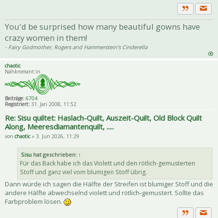
Priva
Zitat
You'd be surprised how many beautiful gowns have
crazy women in them!
- Fairy Godmother, Rogers and Hammerstein's Cinderella
chaotic
Nähkromant:in
Beiträge:
6704
Registriert:
31. Jan 2008, 11:52
Re: Sisu quiltet: Haslach-Quilt, Auszeit-Quilt, Old Block Quilt
Along, Meeresdiamantenquilt, .....
von
chaotic
» 3. Jun 2026, 11:29
Sisu
hat geschrieben:
↑
Für das Back habe ich das Violett und den rötlich-gemusterten
Stoff und ganz viel vom blumigen Stoff übrig.
Dann würde ich sagen die Hälfte der Streifen ist blumiger Stoff und die
andere Hälfte abwechselnd violett und rötlich-gemustert. Sollte das
Farbproblem lösen.