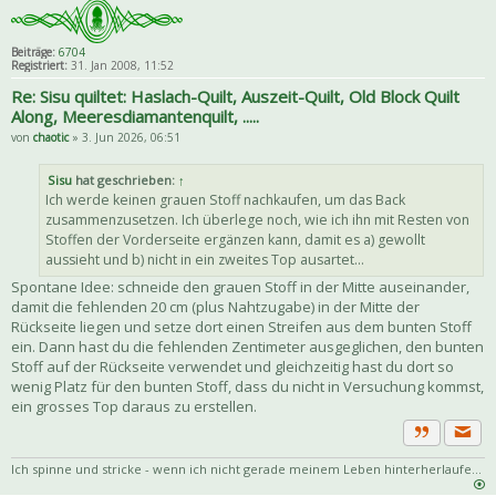
Beiträge:
6704
Registriert:
31. Jan 2008, 11:52
Re: Sisu quiltet: Haslach-Quilt, Auszeit-Quilt, Old Block Quilt
Along, Meeresdiamantenquilt, .....
von
chaotic
» 3. Jun 2026, 06:51
Sisu
hat geschrieben:
↑
Ich werde keinen grauen Stoff nachkaufen, um das Back
zusammenzusetzen. Ich überlege noch, wie ich ihn mit Resten von
Stoffen der Vorderseite ergänzen kann, damit es a) gewollt
aussieht und b) nicht in ein zweites Top ausartet...
Spontane Idee: schneide den grauen Stoff in der Mitte auseinander,
damit die fehlenden 20 cm (plus Nahtzugabe) in der Mitte der
Rückseite liegen und setze dort einen Streifen aus dem bunten Stoff
ein. Dann hast du die fehlenden Zentimeter ausgeglichen, den bunten
Stoff auf der Rückseite verwendet und gleichzeitig hast du dort so
wenig Platz für den bunten Stoff, dass du nicht in Versuchung kommst,
ein grosses Top daraus zu erstellen.
Priva
Zitat
Ich spinne und stricke - wenn ich nicht gerade meinem Leben hinterherlaufe...