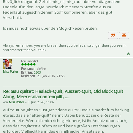
Bezüglich diagonal: Gefällt mir gut, mir graut aber vor diagonalem
Fadenlauf in der Länge. Würde ich mit einem Streifen aus im
Fadenlauf zugeschnittenem Stoff kombinieren, aber das gibt
Verschnitt.
Ich muss noch etwas über den Möglichkeiten brüten.
Priva
Zitat
Always remember, you are braver than you believe, stronger than you seem,
and smarter than you think.
Forumaddict
Pronomen:
sie/ihr
Miss Porter
Beiträge:
2603
Registriert:
28. Jan 2016, 21:56
Re: Sisu quiltet: Haslach-Quilt, Auszeit-Quilt, Old Block Quilt
Along, Meeresdiamantenquilt, .....
von
Miss Porter
» 3. Jun 2026, 11:06
Auf Youtube gibt es "Just get it done quilts" und sie macht fürs backing
etwas, das sie "after-quilt" nennt. Dabei benutzt sie die Reste der
Vorderseite. Wenn ich mich richtig erinnere, ist ihr Ansatz dabei auch,
dass das möglichst einfach ist und keine großen Entscheidungen
erfordert. Vielleicht kann das ein hilfreicher Ansatz sein.