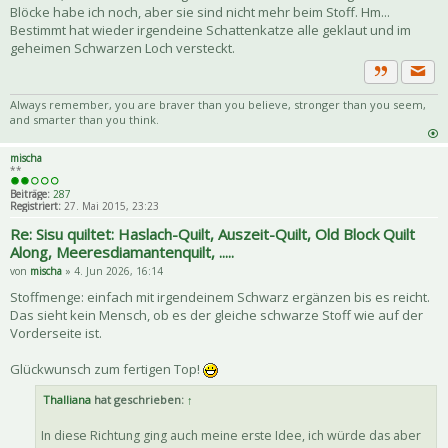
Blöcke habe ich noch, aber sie sind nicht mehr beim Stoff. Hm...
Bestimmt hat wieder irgendeine Schattenkatze alle geklaut und im
geheimen Schwarzen Loch versteckt.
Priva
Zitat
Always remember, you are braver than you believe, stronger than you seem,
and smarter than you think.
mischa
**
Beiträge:
287
Registriert:
27. Mai 2015, 23:23
Re: Sisu quiltet: Haslach-Quilt, Auszeit-Quilt, Old Block Quilt
Along, Meeresdiamantenquilt, .....
von
mischa
» 4. Jun 2026, 16:14
Stoffmenge: einfach mit irgendeinem Schwarz ergänzen bis es reicht.
Das sieht kein Mensch, ob es der gleiche schwarze Stoff wie auf der
Vorderseite ist.
Glückwunsch zum fertigen Top!
Thalliana
hat geschrieben:
↑
In diese Richtung ging auch meine erste Idee, ich würde das aber