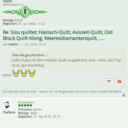
chaotic
Nähkromant:in
Beiträge:
6704
Registriert:
31. Jan 2008, 11:52
Re: Sisu quiltet: Haslach-Quilt, Auszeit-Quilt, Old
Block Quilt Along, Meeresdiamantenquilt, .....
von
chaotic
» 1. Jun 2026, 05:52
Sisu
hat geschrieben:
↑
Dafür habe ich den Haslach-Quilt ausgekramt, und - voilà, das Top
ist so gut wie fertig!
Juhu!
Priva
Zitat
Ich spinne und stricke - wenn ich nicht gerade meinem Leben hinterherlaufe...
Forumaddict
Pronomen:
sie/ihr
Thalliana
Beiträge:
4502
Registriert:
27. Apr 2010, 19:13