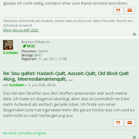
glaube ich nicht mittig, sondern eher zum Rand versetzt anordnen.
Priva
Zitat
Gemüse schmeckt am besten, wenn man es kurz vor dem Verzehr durch ein
Schnitzel ersetzt!
Mein Jahres-WIP 2022
Brücken-Offizier:in
Pronomen:
Sie/ihr
Kuhfladen
Beiträge:
8417
Registriert:
11. Jan 2011, 17:08
Re: Sisu quiltet: Haslach-Quilt, Auszeit-Quilt, Old Block Quilt
Along, Meeresdiamantenquilt, .....
von
Kuhfladen
» 3. Jun 2026, 08:56
Das mit den Streifen aus den Stoffen aneinander war auch meine
Idee. Ich hatte es diagonal überlegt, aber das ist vermutlich ne Ecke
mehr Aufwand als einfach gerade rüber. Ich finde von einer
diagonalen Linie hat irgendwie mehr die ganze Decke was von und es
sieht nicht so nach Verlängerung aus
Priva
Zitat
als mod schreibe ich grün