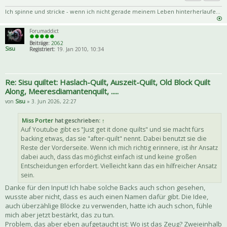
Priva
Zitat
Ich spinne und stricke - wenn ich nicht gerade meinem Leben hinterherlaufe...
Forumaddict
Beiträge:
2062
Sisu
Registriert:
19. Jan 2010, 10:34
Re: Sisu quiltet: Haslach-Quilt, Auszeit-Quilt, Old Block Quilt
Along, Meeresdiamantenquilt, .....
von
Sisu
» 3. Jun 2026, 22:27
Miss Porter
hat geschrieben:
↑
Auf Youtube gibt es "Just get it done quilts" und sie macht fürs
backing etwas, das sie "after-quilt" nennt. Dabei benutzt sie die
Reste der Vorderseite. Wenn ich mich richtig erinnere, ist ihr Ansatz
dabei auch, dass das möglichst einfach ist und keine großen
Entscheidungen erfordert. Vielleicht kann das ein hilfreicher Ansatz
sein.
Danke für den Input! Ich habe solche Backs auch schon gesehen,
wusste aber nicht, dass es auch einen Namen dafür gibt. Die Idee,
auch überzählige Blöcke zu verwenden, hatte ich auch schon, fühle
mich aber jetzt bestärkt, das zu tun.
Problem, das aber eben aufgetaucht ist: Wo ist das Zeug? Zweieinhalb