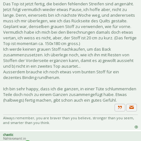
Das Top ist jetzt fertig, die beiden fehlenden Streifen sind angenäht.
Jetzt folgt vermutlich wieder etwas Pause, ich hoffe aber, nicht zu
lange. Denn, einerseits bin ich nächste Woche weg, und andererseits
muss ich mir überlegen, wie ich das Rückseite des Quilts gestalte.
Geplant war, denselben grauen Stoff zu verwenden, wie für vorne.
Vermutlich habe ich mich bei den Berechnungen damals doch etwas
vertan, ich weiss es nicht, aber, der Stoff ist 20 cm zu kurz. (Das fertige
Top ist momentan ca. 150x180 cm gross.)
Ich werde keinen grauen Stoff nachkaufen, um das Back
zusammenzusetzen. Ich überlege noch, wie ich ihn mit Resten von
Stoffen der Vorderseite ergänzen kann, damit es a) gewollt aussieht
und b) nicht in ein zweites Top ausartet...
Ausserdem brauche ich noch etwas vom bunten Stoff für ein
dezentes Binding rundherum.
Ich bin sehr happy, dass ich die ganzen, in einer Tüte schlummernden
Teile doch noch zu einem Ganzen zusammengefügt habe. Etwas
(halbwegs) fertig machen, gibt schon auch ein gutes Gefühl.
Priva
Zitat
Always remember, you are braver than you believe, stronger than you seem,
and smarter than you think.
chaotic
Nähkromant:in