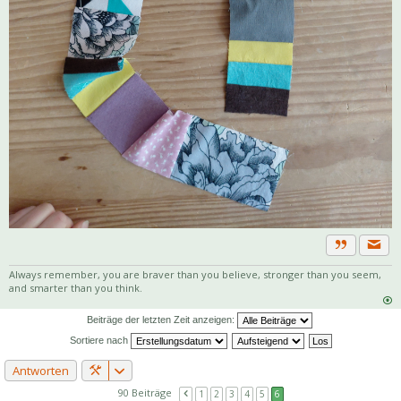
Priva
Zitat
Always remember, you are braver than you believe, stronger than you seem,
and smarter than you think.
Beiträge der letzten Zeit anzeigen:
Sortiere nach
Antworten
90 Beiträge
1
2
3
4
5
6