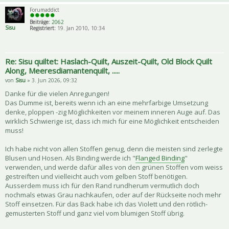
Forumaddict
Beiträge:
2062
Sisu
Registriert:
19. Jan 2010, 10:34
Re: Sisu quiltet: Haslach-Quilt, Auszeit-Quilt, Old Block Quilt
Along, Meeresdiamantenquilt, .....
von
Sisu
» 3. Jun 2026, 09:32
Danke für die vielen Anregungen!
Das Dumme ist, bereits wenn ich an eine mehrfarbige Umsetzung
denke, ploppen -zig Möglichkeiten vor meinem inneren Auge auf. Das
wirklich Schwierige ist, dass ich mich für eine Möglichkeit entscheiden
muss!
Ich habe nicht von allen Stoffen genug, denn die meisten sind zerlegte
Blusen und Hosen. Als Binding werde ich "
Flanged Binding
"
verwenden, und werde dafür alles von den grünen Stoffen vom weiss
gestreiften und vielleicht auch vom gelben Stoff benötigen.
Ausserdem muss ich für den Rand rundherum vermutlich doch
nochmals etwas Grau nachkaufen, oder auf der Rückseite noch mehr
Stoff einsetzen. Für das Back habe ich das Violett und den rötlich-
gemusterten Stoff und ganz viel vom blumigen Stoff übrig.