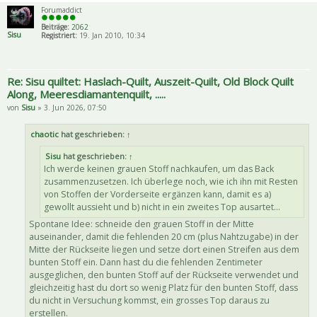
Forumaddict
Beiträge:
2062
Sisu
Registriert:
19. Jan 2010, 10:34
Re: Sisu quiltet: Haslach-Quilt, Auszeit-Quilt, Old Block Quilt
Along, Meeresdiamantenquilt, .....
von
Sisu
» 3. Jun 2026, 07:50
chaotic
hat geschrieben:
↑
Sisu
hat geschrieben:
↑
Ich werde keinen grauen Stoff nachkaufen, um das Back
zusammenzusetzen. Ich überlege noch, wie ich ihn mit Resten
von Stoffen der Vorderseite ergänzen kann, damit es a)
gewollt aussieht und b) nicht in ein zweites Top ausartet...
Spontane Idee: schneide den grauen Stoff in der Mitte
auseinander, damit die fehlenden 20 cm (plus Nahtzugabe) in der
Mitte der Rückseite liegen und setze dort einen Streifen aus dem
bunten Stoff ein. Dann hast du die fehlenden Zentimeter
ausgeglichen, den bunten Stoff auf der Rückseite verwendet und
gleichzeitig hast du dort so wenig Platz für den bunten Stoff, dass
du nicht in Versuchung kommst, ein grosses Top daraus zu
erstellen.