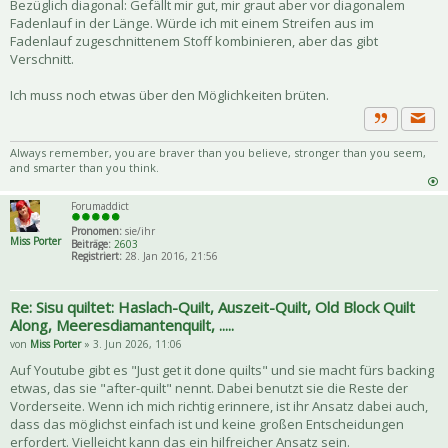
Bezüglich diagonal: Gefällt mir gut, mir graut aber vor diagonalem
Fadenlauf in der Länge. Würde ich mit einem Streifen aus im
Fadenlauf zugeschnittenem Stoff kombinieren, aber das gibt
Verschnitt.
Ich muss noch etwas über den Möglichkeiten brüten.
Priva
Zitat
Always remember, you are braver than you believe, stronger than you seem,
and smarter than you think.
Forumaddict
Pronomen:
sie/ihr
Miss Porter
Beiträge:
2603
Registriert:
28. Jan 2016, 21:56
Re: Sisu quiltet: Haslach-Quilt, Auszeit-Quilt, Old Block Quilt
Along, Meeresdiamantenquilt, .....
von
Miss Porter
» 3. Jun 2026, 11:06
Auf Youtube gibt es "Just get it done quilts" und sie macht fürs backing
etwas, das sie "after-quilt" nennt. Dabei benutzt sie die Reste der
Vorderseite. Wenn ich mich richtig erinnere, ist ihr Ansatz dabei auch,
dass das möglichst einfach ist und keine großen Entscheidungen
erfordert. Vielleicht kann das ein hilfreicher Ansatz sein.