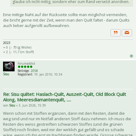
glaube ich nicht mittig, sondern eher zum Rand versetzt anordnen.
Eine mittige Naht auf der Rückseite sollte man möglichst vermeiden,
die bricht gerne mit der Zeit, wenn man den Quilt faltet - darum Quilts
auch lieber aufgerollt aufbewahren.
Priva
Zitat
2023
+ 0 |- 70 (g Wolle)
+ 2 |- 11,7 (m Stoff)
Forumaddict
Beiträge:
2058
Sisu
Registriert:
19. Jan 2010, 10:34
Re: Sisu quiltet: Haslach-Quilt, Auszeit-Quilt, Old Block Quilt
Along, Meeresdiamantenquilt, .....
von
Sisu
» 5. Jun 2026, 15:39
Wenn schon mit Stoffen ergänzen, dann mit den Resten, damit die
weg sind und nur im Notfall anderen Stoff dazu nehmen. Ich muss die
Resten des weiss gestreiften schwarzen Stoffes (und die grünen
Stoffe!) noch finden, weil mir der wirklich gut gefällt und es schade
wäre, wenn ich ihn erst im Nachhinein finden würde. Grosse schwarze