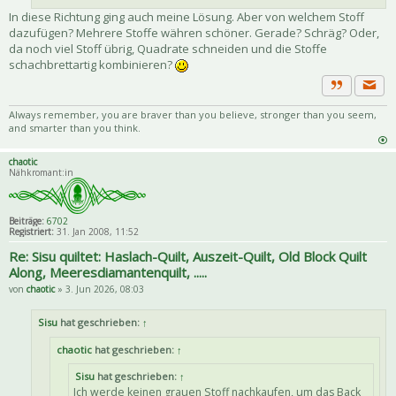
In diese Richtung ging auch meine Lösung. Aber von welchem Stoff
dazufügen? Mehrere Stoffe währen schöner. Gerade? Schräg? Oder,
da noch viel Stoff übrig, Quadrate schneiden und die Stoffe
schachbrettartig kombinieren?
Priva
Zitat
Always remember, you are braver than you believe, stronger than you seem,
and smarter than you think.
chaotic
Nähkromant:in
Beiträge:
6702
Registriert:
31. Jan 2008, 11:52
Re: Sisu quiltet: Haslach-Quilt, Auszeit-Quilt, Old Block Quilt
Along, Meeresdiamantenquilt, .....
von
chaotic
» 3. Jun 2026, 08:03
Sisu
hat geschrieben:
↑
chaotic
hat geschrieben:
↑
Sisu
hat geschrieben:
↑
Ich werde keinen grauen Stoff nachkaufen, um das Back