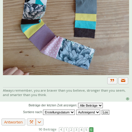
Priva
Zitat
Always remember, you are braver than you believe, stronger than you seem,
and smarter than you think.
Beiträge der letzten Zeit anzeigen:
Sortiere nach
Antworten
90 Beiträge
1
2
3
4
5
6