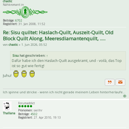
chaotic
Nähkromant:in
Beiträge:
6702
Registriert:
31. Jan 2008, 11:52
Re: Sisu quiltet: Haslach-Quilt, Auszeit-Quilt, Old
Block Quilt Along, Meeresdiamantenquilt, .....
von
chaotic
» 1. Jun 2026, 05:52
Sisu
hat geschrieben:
↑
Dafür habe ich den Haslach-Quilt ausgekramt, und - voilà, das Top
ist so gut wie fertig!
Juhu!
Priva
Zitat
Ich spinne und stricke - wenn ich nicht gerade meinem Leben hinterherlaufe...
Forumaddict
Pronomen:
sie/ihr
Thalliana
Beiträge:
4502
Registriert:
27. Apr 2010, 19:13