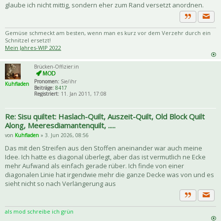
glaube ich nicht mittig, sondern eher zum Rand versetzt anordnen.
Priva
Zitat
Gemüse schmeckt am besten, wenn man es kurz vor dem Verzehr durch ein
Schnitzel ersetzt!
Mein Jahres-WIP 2022
Brücken-Offizier:in
Pronomen:
Sie/ihr
Kuhfladen
Beiträge:
8417
Registriert:
11. Jan 2011, 17:08
Re: Sisu quiltet: Haslach-Quilt, Auszeit-Quilt, Old Block Quilt
Along, Meeresdiamantenquilt, .....
von
Kuhfladen
» 3. Jun 2026, 08:56
Das mit den Streifen aus den Stoffen aneinander war auch meine
Idee. Ich hatte es diagonal überlegt, aber das ist vermutlich ne Ecke
mehr Aufwand als einfach gerade rüber. Ich finde von einer
diagonalen Linie hat irgendwie mehr die ganze Decke was von und es
sieht nicht so nach Verlängerung aus
Priva
Zitat
als mod schreibe ich grün