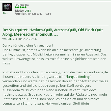
Forumaddict
Beiträge:
2058
Sisu
Registriert:
19. Jan 2010, 10:34
Re: Sisu quiltet: Haslach-Quilt, Auszeit-Quilt, Old Block Quilt
Along, Meeresdiamantenquilt, .....
von
Sisu
» 3. Jun 2026, 09:32
Danke für die vielen Anregungen!
Das Dumme ist, bereits wenn ich an eine mehrfarbige Umsetzung
denke, ploppen -zig Möglichkeiten vor meinem inneren Auge auf. Das
wirklich Schwierige ist, dass ich mich für eine Möglichkeit entscheiden
muss!
Ich habe nicht von allen Stoffen genug, denn die meisten sind zerlegte
Blusen und Hosen. Als Binding werde ich "
Flanged Binding
"
verwenden, und werde dafür alles von den grünen Stoffen vom weiss
gestreiften und vielleicht auch vom gelben Stoff benötigen.
Ausserdem muss ich für den Rand rundherum vermutlich doch
nochmals etwas Grau nachkaufen, oder auf der Rückseite noch mehr
Stoff einsetzen. Für das Back habe ich das Violett und den rötlich-
gemusterten Stoff und ganz viel vom blumigen Stoff übrig.