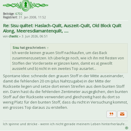
Beiträge:
6702
Registriert:
31. Jan 2008, 11:52
Re: Sisu quiltet: Haslach-Quilt, Auszeit-Quilt, Old Block Quilt
Along, Meeresdiamantenquilt, .....
von
chaotic
» 3. Jun 2026, 06:51
Sisu
hat geschrieben:
↑
Ich werde keinen grauen Stoff nachkaufen, um das Back
zusammenzusetzen. Ich überlege noch, wie ich ihn mit Resten von
Stoffen der Vorderseite ergänzen kann, damit es a) gewollt
aussieht und b) nicht in ein zweites Top ausartet...
Spontane Idee: schneide den grauen Stoff in der Mitte auseinander,
damit die fehlenden 20 cm (plus Nahtzugabe) in der Mitte der
Rückseite liegen und setze dort einen Streifen aus dem bunten Stoff
ein. Dann hast du die fehlenden Zentimeter ausgeglichen, den bunten
Stoff auf der Rückseite verwendet und gleichzeitig hast du dort so
wenig Platz für den bunten Stoff, dass du nicht in Versuchung kommst,
ein grosses Top daraus zu erstellen.
Priva
Zitat
Ich spinne und stricke - wenn ich nicht gerade meinem Leben hinterherlaufe...