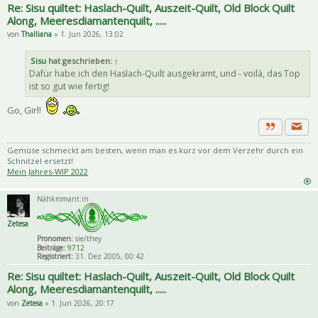
Re: Sisu quiltet: Haslach-Quilt, Auszeit-Quilt, Old Block Quilt
Along, Meeresdiamantenquilt, .....
von
Thalliana
» 1. Jun 2026, 13:02
Sisu
hat geschrieben:
↑
Dafür habe ich den Haslach-Quilt ausgekramt, und - voilà, das Top
ist so gut wie fertig!
Go, Girl!
Priva
Zitat
Gemüse schmeckt am besten, wenn man es kurz vor dem Verzehr durch ein
Schnitzel ersetzt!
Mein Jahres-WIP 2022
Nähkromant:in
Zetesa
Pronomen:
sie/they
Beiträge:
9712
Registriert:
31. Dez 2005, 00:42
Re: Sisu quiltet: Haslach-Quilt, Auszeit-Quilt, Old Block Quilt
Along, Meeresdiamantenquilt, .....
von
Zetesa
» 1. Jun 2026, 20:17