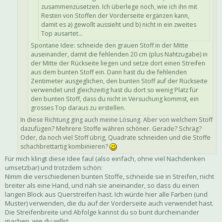
zusammenzusetzen. Ich überlege noch, wie ich ihn mit
Resten von Stoffen der Vorderseite ergänzen kann,
damit es a) gewollt aussieht und b) nicht in ein zweites
Top ausartet...
Spontane Idee: schneide den grauen Stoff in der Mitte
auseinander, damit die fehlenden 20 cm (plus Nahtzugabe) in
der Mitte der Rückseite liegen und setze dort einen Streifen
aus dem bunten Stoff ein. Dann hast du die fehlenden
Zentimeter ausgeglichen, den bunten Stoff auf der Rückseite
verwendet und gleichzeitig hast du dort so wenig Platz für
den bunten Stoff, dass du nicht in Versuchung kommst, ein
grosses Top daraus zu erstellen.
In diese Richtung ging auch meine Lösung. Aber von welchem Stoff
dazufügen? Mehrere Stoffe währen schöner. Gerade? Schräg?
Oder, da noch viel Stoff übrig, Quadrate schneiden und die Stoffe
schachbrettartig kombinieren?
Für mich klingt diese Idee faul (also einfach, ohne viel Nachdenken
umsetzbar) und trotzdem schön:
Nimm die verschiedenen bunten Stoffe, schneide sie in Streifen, nicht
breiter als eine Hand, und näh sie aneinander, so dass du einen
langen Block aus Querstreifen hast. Ich würde hier alle Farben (und
Muster) verwenden, die du auf der Vorderseite auch verwendet hast.
Die Streifenbreite und Abfolge kannst du so bunt durcheinander
machen, wie du willst.