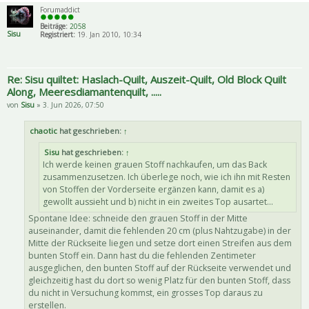
Forumaddict
Beiträge:
2058
Sisu
Registriert:
19. Jan 2010, 10:34
Re: Sisu quiltet: Haslach-Quilt, Auszeit-Quilt, Old Block Quilt
Along, Meeresdiamantenquilt, .....
von
Sisu
» 3. Jun 2026, 07:50
chaotic
hat geschrieben:
↑
Sisu
hat geschrieben:
↑
Ich werde keinen grauen Stoff nachkaufen, um das Back
zusammenzusetzen. Ich überlege noch, wie ich ihn mit Resten
von Stoffen der Vorderseite ergänzen kann, damit es a)
gewollt aussieht und b) nicht in ein zweites Top ausartet...
Spontane Idee: schneide den grauen Stoff in der Mitte
auseinander, damit die fehlenden 20 cm (plus Nahtzugabe) in der
Mitte der Rückseite liegen und setze dort einen Streifen aus dem
bunten Stoff ein. Dann hast du die fehlenden Zentimeter
ausgeglichen, den bunten Stoff auf der Rückseite verwendet und
gleichzeitig hast du dort so wenig Platz für den bunten Stoff, dass
du nicht in Versuchung kommst, ein grosses Top daraus zu
erstellen.