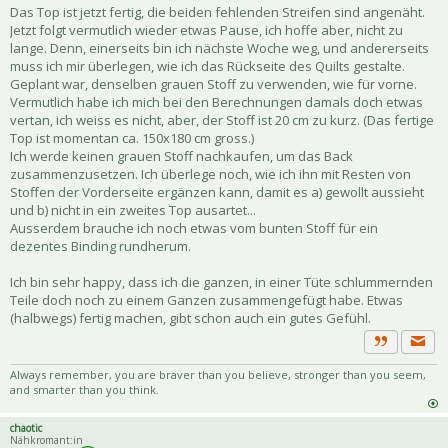
Das Top ist jetzt fertig, die beiden fehlenden Streifen sind angenäht.
Jetzt folgt vermutlich wieder etwas Pause, ich hoffe aber, nicht zu
lange. Denn, einerseits bin ich nächste Woche weg, und andererseits
muss ich mir überlegen, wie ich das Rückseite des Quilts gestalte.
Geplant war, denselben grauen Stoff zu verwenden, wie für vorne.
Vermutlich habe ich mich bei den Berechnungen damals doch etwas
vertan, ich weiss es nicht, aber, der Stoff ist 20 cm zu kurz. (Das fertige
Top ist momentan ca. 150x180 cm gross.)
Ich werde keinen grauen Stoff nachkaufen, um das Back
zusammenzusetzen. Ich überlege noch, wie ich ihn mit Resten von
Stoffen der Vorderseite ergänzen kann, damit es a) gewollt aussieht
und b) nicht in ein zweites Top ausartet...
Ausserdem brauche ich noch etwas vom bunten Stoff für ein
dezentes Binding rundherum.
Ich bin sehr happy, dass ich die ganzen, in einer Tüte schlummernden
Teile doch noch zu einem Ganzen zusammengefügt habe. Etwas
(halbwegs) fertig machen, gibt schon auch ein gutes Gefühl.
Priva
Zitat
Always remember, you are braver than you believe, stronger than you seem,
and smarter than you think.
chaotic
Nähkromant:in