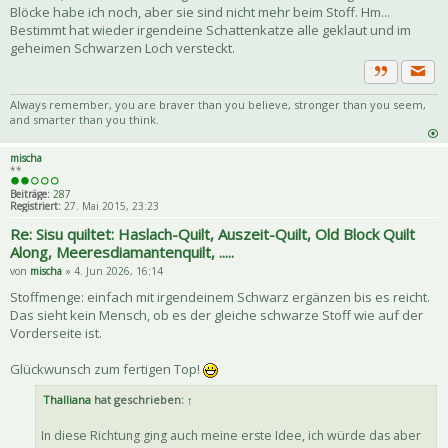
Blöcke habe ich noch, aber sie sind nicht mehr beim Stoff. Hm...
Bestimmt hat wieder irgendeine Schattenkatze alle geklaut und im
geheimen Schwarzen Loch versteckt.
Priva
Zitat
Always remember, you are braver than you believe, stronger than you seem,
and smarter than you think.
mischa
**
Beiträge:
287
Registriert:
27. Mai 2015, 23:23
Re: Sisu quiltet: Haslach-Quilt, Auszeit-Quilt, Old Block Quilt
Along, Meeresdiamantenquilt, .....
von
mischa
» 4. Jun 2026, 16:14
Stoffmenge: einfach mit irgendeinem Schwarz ergänzen bis es reicht.
Das sieht kein Mensch, ob es der gleiche schwarze Stoff wie auf der
Vorderseite ist.
Glückwunsch zum fertigen Top!
Thalliana
hat geschrieben:
↑
In diese Richtung ging auch meine erste Idee, ich würde das aber