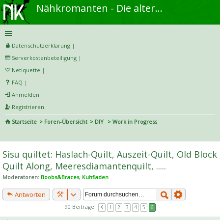
Nähkromanten - Die alternative Näh- und DIY-Community
Datenschutzerklärung
|
Serverkostenbeteiligung
|
Netiquette
|
FAQ
|
Anmelden
Registrieren
Startseite
Foren-Übersicht
DIY
Work in Progress
S
uc
Sisu quiltet: Haslach-Quilt, Auszeit-Quilt, Old Block
he
Quilt Along, Meeresdiamantenquilt, .....
Moderatoren:
Boobs&Braces
,
Kuhfladen
Antworten
90 Beiträge
1
2
3
4
5
6