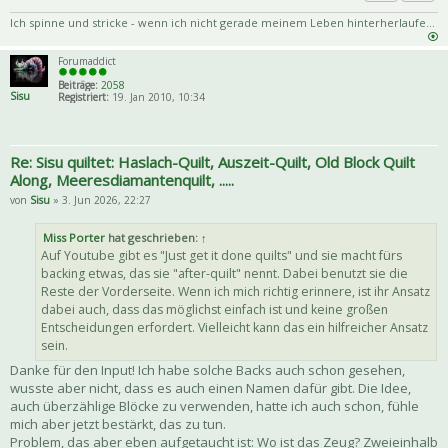
Priva
Zitat
Ich spinne und stricke - wenn ich nicht gerade meinem Leben hinterherlaufe...
Forumaddict
Beiträge:
2058
Sisu
Registriert:
19. Jan 2010, 10:34
Re: Sisu quiltet: Haslach-Quilt, Auszeit-Quilt, Old Block Quilt
Along, Meeresdiamantenquilt, .....
von
Sisu
» 3. Jun 2026, 22:27
Miss Porter
hat geschrieben:
↑
Auf Youtube gibt es "Just get it done quilts" und sie macht fürs
backing etwas, das sie "after-quilt" nennt. Dabei benutzt sie die
Reste der Vorderseite. Wenn ich mich richtig erinnere, ist ihr Ansatz
dabei auch, dass das möglichst einfach ist und keine großen
Entscheidungen erfordert. Vielleicht kann das ein hilfreicher Ansatz
sein.
Danke für den Input! Ich habe solche Backs auch schon gesehen,
wusste aber nicht, dass es auch einen Namen dafür gibt. Die Idee,
auch überzählige Blöcke zu verwenden, hatte ich auch schon, fühle
mich aber jetzt bestärkt, das zu tun.
Problem, das aber eben aufgetaucht ist: Wo ist das Zeug? Zweieinhalb