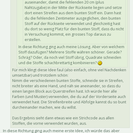
auseinander, damit die fehlenden 20 cm (plus
Nahtzugabe) in der Mitte der Rückseite liegen und setze
dort einen Streifen aus dem bunten Stoff ein. Dann hast
du die fehlenden Zentimeter ausgeglichen, den bunten
Stoff auf der Rückseite verwendet und gleichzeitig hast
du dort so wenig Platz für den bunten Stoff, dass du nicht
in Versuchung kommst, ein grosses Top daraus zu
erstellen.
In diese Richtung ging auch meine Lösung. Aber von welchem
Stoff dazufügen? Mehrere Stoffe währen schöner. Gerade?
Schräg? Oder, da noch viel Stoff übrig, Quadrate schneiden
und die Stoffe schachbrettartig kombinieren?
Für mich klingt diese Idee faul (also einfach, ohne viel Nachdenken
umsetzbar) und trotzdem schön:
Nimm die verschiedenen bunten Stoffe, schneide sie in Streifen,
nicht breiter als eine Hand, und näh sie aneinander, so dass du
einen langen Block aus Querstreifen hast. Ich würde hier alle
Farben (und Muster) verwenden, die du auf der Vorderseite auch
verwendet hast. Die Streifenbreite und Abfolge kannst du so bunt
durcheinander machen, wie du willst.
Das Ergebnis sieht dann etwas wie ein Strichcode aus allen
Stoffen, die vorne verwendet wurden, aus.
In diese Richtung ging auch meine erste Idee, ich würde das aber