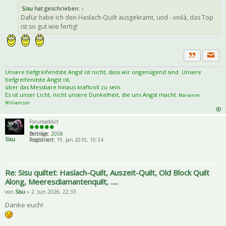
Sisu
hat geschrieben:
↑
Dafür habe ich den Haslach-Quilt ausgekramt, und - voilà, das Top
ist so gut wie fertig!
Priva
Zitat
Unsere tiefgreifendste Angst ist nicht, dass wir ungenügend sind. Unsere
tiefgreifendste Angst ist,
über das Messbare hinaus kraftvoll zu sein.
Es ist unser Licht, nicht unsere Dunkelheit, die uns Angst macht.
Marianne
Williamson
Forumaddict
Beiträge:
2058
Sisu
Registriert:
19. Jan 2010, 10:34
Re: Sisu quiltet: Haslach-Quilt, Auszeit-Quilt, Old Block Quilt
Along, Meeresdiamantenquilt, .....
von
Sisu
» 2. Jun 2026, 22:33
Danke euch!