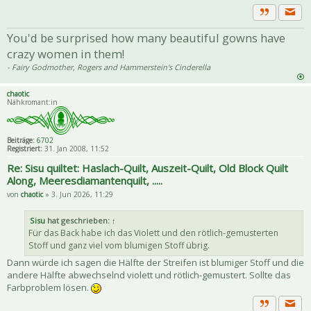
Priva
Zitat
You'd be surprised how many beautiful gowns have
crazy women in them!
- Fairy Godmother, Rogers and Hammerstein's Cinderella
chaotic
Nähkromant:in
Beiträge:
6702
Registriert:
31. Jan 2008, 11:52
Re: Sisu quiltet: Haslach-Quilt, Auszeit-Quilt, Old Block Quilt
Along, Meeresdiamantenquilt, .....
von
chaotic
» 3. Jun 2026, 11:29
Sisu
hat geschrieben:
↑
Für das Back habe ich das Violett und den rötlich-gemusterten
Stoff und ganz viel vom blumigen Stoff übrig.
Dann würde ich sagen die Hälfte der Streifen ist blumiger Stoff und die
andere Hälfte abwechselnd violett und rötlich-gemustert. Sollte das
Farbproblem lösen.