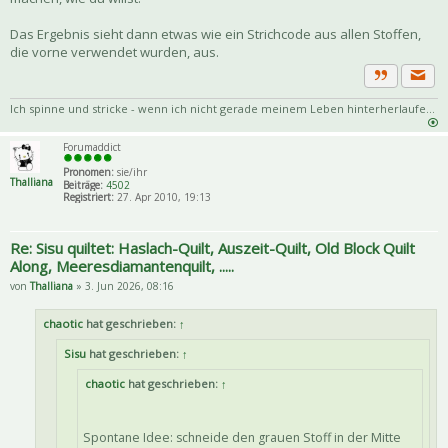
Das Ergebnis sieht dann etwas wie ein Strichcode aus allen Stoffen,
die vorne verwendet wurden, aus.
Priva
Zitat
Ich spinne und stricke - wenn ich nicht gerade meinem Leben hinterherlaufe...
Forumaddict
Pronomen:
sie/ihr
Thalliana
Beiträge:
4502
Registriert:
27. Apr 2010, 19:13
Re: Sisu quiltet: Haslach-Quilt, Auszeit-Quilt, Old Block Quilt
Along, Meeresdiamantenquilt, .....
von
Thalliana
» 3. Jun 2026, 08:16
chaotic
hat geschrieben:
↑
Sisu
hat geschrieben:
↑
chaotic
hat geschrieben:
↑
Spontane Idee: schneide den grauen Stoff in der Mitte