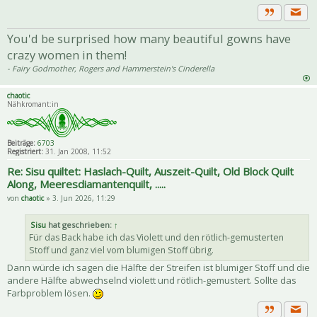
Priva
Zitat
You'd be surprised how many beautiful gowns have
crazy women in them!
- Fairy Godmother, Rogers and Hammerstein's Cinderella
chaotic
Nähkromant:in
Beiträge:
6703
Registriert:
31. Jan 2008, 11:52
Re: Sisu quiltet: Haslach-Quilt, Auszeit-Quilt, Old Block Quilt
Along, Meeresdiamantenquilt, .....
von
chaotic
» 3. Jun 2026, 11:29
Sisu
hat geschrieben:
↑
Für das Back habe ich das Violett und den rötlich-gemusterten
Stoff und ganz viel vom blumigen Stoff übrig.
Dann würde ich sagen die Hälfte der Streifen ist blumiger Stoff und die
andere Hälfte abwechselnd violett und rötlich-gemustert. Sollte das
Farbproblem lösen.