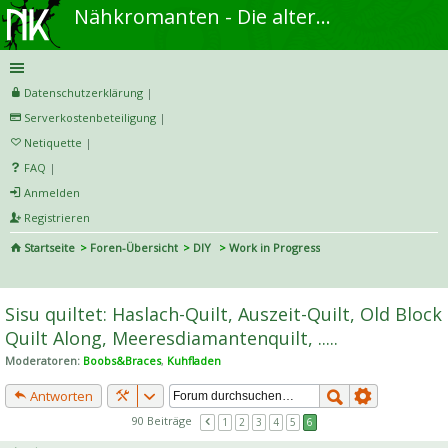
Nähkromanten - Die alternative Näh- und DIY-Community
Datenschutzerklärung
|
Serverkostenbeteiligung
|
Netiquette
|
FAQ
|
Anmelden
Registrieren
Startseite
Foren-Übersicht
DIY
Work in Progress
S
uc
Sisu quiltet: Haslach-Quilt, Auszeit-Quilt, Old Block
he
Quilt Along, Meeresdiamantenquilt, .....
Moderatoren:
Boobs&Braces
,
Kuhfladen
Antworten
90 Beiträge
1
2
3
4
5
6