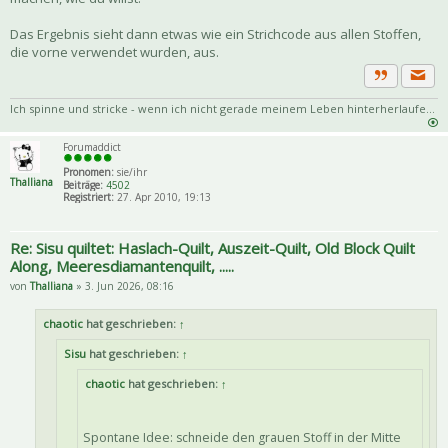
Das Ergebnis sieht dann etwas wie ein Strichcode aus allen Stoffen,
die vorne verwendet wurden, aus.
Priva
Zitat
Ich spinne und stricke - wenn ich nicht gerade meinem Leben hinterherlaufe...
Forumaddict
Pronomen:
sie/ihr
Thalliana
Beiträge:
4502
Registriert:
27. Apr 2010, 19:13
Re: Sisu quiltet: Haslach-Quilt, Auszeit-Quilt, Old Block Quilt
Along, Meeresdiamantenquilt, .....
von
Thalliana
» 3. Jun 2026, 08:16
chaotic
hat geschrieben:
↑
Sisu
hat geschrieben:
↑
chaotic
hat geschrieben:
↑
Spontane Idee: schneide den grauen Stoff in der Mitte