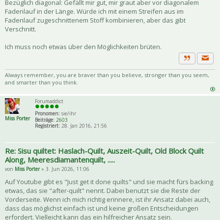
Bezüglich diagonal: Gefällt mir gut, mir graut aber vor diagonalem
Fadenlauf in der Länge. Würde ich mit einem Streifen aus im
Fadenlauf zugeschnittenem Stoff kombinieren, aber das gibt
Verschnitt.
Ich muss noch etwas über den Möglichkeiten brüten.
Priva
Zitat
Always remember, you are braver than you believe, stronger than you seem,
and smarter than you think.
Forumaddict
Pronomen:
sie/ihr
Miss Porter
Beiträge:
2603
Registriert:
28. Jan 2016, 21:56
Re: Sisu quiltet: Haslach-Quilt, Auszeit-Quilt, Old Block Quilt
Along, Meeresdiamantenquilt, .....
von
Miss Porter
» 3. Jun 2026, 11:06
Auf Youtube gibt es "Just get it done quilts" und sie macht fürs backing
etwas, das sie "after-quilt" nennt. Dabei benutzt sie die Reste der
Vorderseite. Wenn ich mich richtig erinnere, ist ihr Ansatz dabei auch,
dass das möglichst einfach ist und keine großen Entscheidungen
erfordert. Vielleicht kann das ein hilfreicher Ansatz sein.