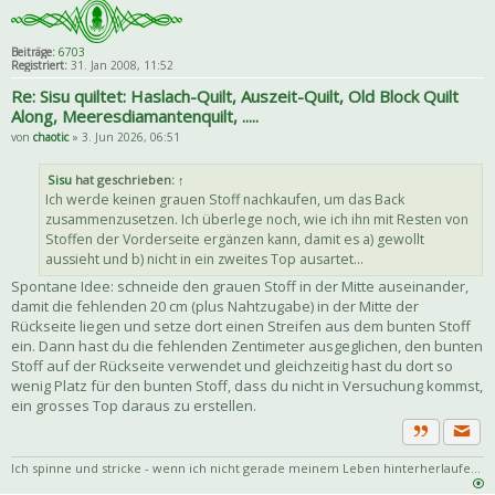
Beiträge:
6703
Registriert:
31. Jan 2008, 11:52
Re: Sisu quiltet: Haslach-Quilt, Auszeit-Quilt, Old Block Quilt
Along, Meeresdiamantenquilt, .....
von
chaotic
» 3. Jun 2026, 06:51
Sisu
hat geschrieben:
↑
Ich werde keinen grauen Stoff nachkaufen, um das Back
zusammenzusetzen. Ich überlege noch, wie ich ihn mit Resten von
Stoffen der Vorderseite ergänzen kann, damit es a) gewollt
aussieht und b) nicht in ein zweites Top ausartet...
Spontane Idee: schneide den grauen Stoff in der Mitte auseinander,
damit die fehlenden 20 cm (plus Nahtzugabe) in der Mitte der
Rückseite liegen und setze dort einen Streifen aus dem bunten Stoff
ein. Dann hast du die fehlenden Zentimeter ausgeglichen, den bunten
Stoff auf der Rückseite verwendet und gleichzeitig hast du dort so
wenig Platz für den bunten Stoff, dass du nicht in Versuchung kommst,
ein grosses Top daraus zu erstellen.
Priva
Zitat
Ich spinne und stricke - wenn ich nicht gerade meinem Leben hinterherlaufe...