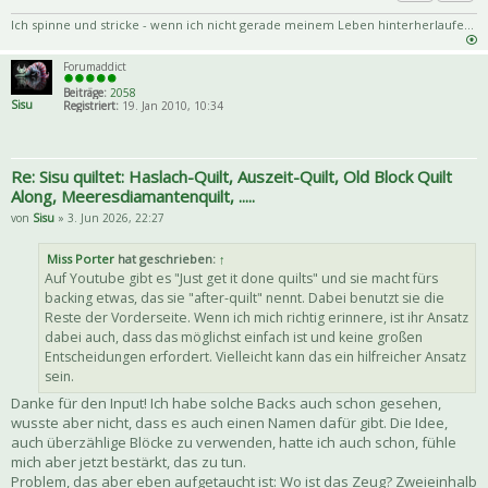
Priva
Zitat
Ich spinne und stricke - wenn ich nicht gerade meinem Leben hinterherlaufe...
Forumaddict
Beiträge:
2058
Sisu
Registriert:
19. Jan 2010, 10:34
Re: Sisu quiltet: Haslach-Quilt, Auszeit-Quilt, Old Block Quilt
Along, Meeresdiamantenquilt, .....
von
Sisu
» 3. Jun 2026, 22:27
Miss Porter
hat geschrieben:
↑
Auf Youtube gibt es "Just get it done quilts" und sie macht fürs
backing etwas, das sie "after-quilt" nennt. Dabei benutzt sie die
Reste der Vorderseite. Wenn ich mich richtig erinnere, ist ihr Ansatz
dabei auch, dass das möglichst einfach ist und keine großen
Entscheidungen erfordert. Vielleicht kann das ein hilfreicher Ansatz
sein.
Danke für den Input! Ich habe solche Backs auch schon gesehen,
wusste aber nicht, dass es auch einen Namen dafür gibt. Die Idee,
auch überzählige Blöcke zu verwenden, hatte ich auch schon, fühle
mich aber jetzt bestärkt, das zu tun.
Problem, das aber eben aufgetaucht ist: Wo ist das Zeug? Zweieinhalb