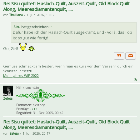
Re: Sisu quiltet: Haslach-Quilt, Auszeit-Quilt, Old Block Quilt
Along, Meeresdiamantenquilt, .....
von
Thalliana
» 1. Jun 2026, 13:02
Sisu
hat geschrieben:
↑
Dafür habe ich den Haslach-Quilt ausgekramt, und - voilà, das Top
ist so gut wie fertig!
Go, Girl!
Priva
Zitat
Gemüse schmeckt am besten, wenn man es kurz vor dem Verzehr durch ein
Schnitzel ersetzt!
Mein Jahres-WIP 2022
Nähkromant:in
Zetesa
Pronomen:
sie/they
Beiträge:
9712
Registriert:
31. Dez 2005, 00:42
Re: Sisu quiltet: Haslach-Quilt, Auszeit-Quilt, Old Block Quilt
Along, Meeresdiamantenquilt, .....
von
Zetesa
» 1. Jun 2026, 20:17