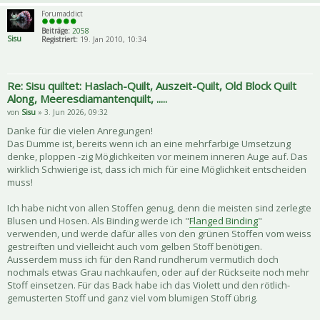
Forumaddict
Beiträge:
2058
Sisu
Registriert:
19. Jan 2010, 10:34
Re: Sisu quiltet: Haslach-Quilt, Auszeit-Quilt, Old Block Quilt
Along, Meeresdiamantenquilt, .....
von
Sisu
» 3. Jun 2026, 09:32
Danke für die vielen Anregungen!
Das Dumme ist, bereits wenn ich an eine mehrfarbige Umsetzung
denke, ploppen -zig Möglichkeiten vor meinem inneren Auge auf. Das
wirklich Schwierige ist, dass ich mich für eine Möglichkeit entscheiden
muss!
Ich habe nicht von allen Stoffen genug, denn die meisten sind zerlegte
Blusen und Hosen. Als Binding werde ich "
Flanged Binding
"
verwenden, und werde dafür alles von den grünen Stoffen vom weiss
gestreiften und vielleicht auch vom gelben Stoff benötigen.
Ausserdem muss ich für den Rand rundherum vermutlich doch
nochmals etwas Grau nachkaufen, oder auf der Rückseite noch mehr
Stoff einsetzen. Für das Back habe ich das Violett und den rötlich-
gemusterten Stoff und ganz viel vom blumigen Stoff übrig.