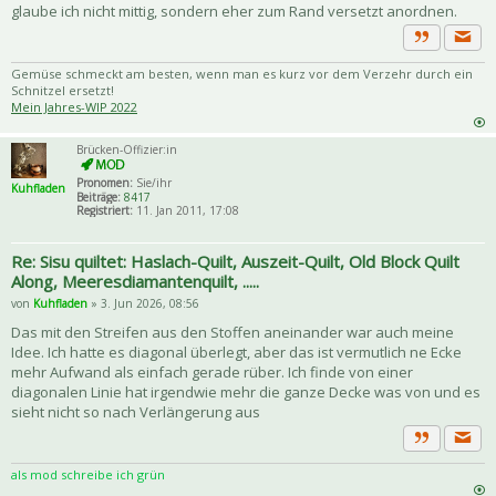
glaube ich nicht mittig, sondern eher zum Rand versetzt anordnen.
Priva
Zitat
Gemüse schmeckt am besten, wenn man es kurz vor dem Verzehr durch ein
Schnitzel ersetzt!
Mein Jahres-WIP 2022
Brücken-Offizier:in
Pronomen:
Sie/ihr
Kuhfladen
Beiträge:
8417
Registriert:
11. Jan 2011, 17:08
Re: Sisu quiltet: Haslach-Quilt, Auszeit-Quilt, Old Block Quilt
Along, Meeresdiamantenquilt, .....
von
Kuhfladen
» 3. Jun 2026, 08:56
Das mit den Streifen aus den Stoffen aneinander war auch meine
Idee. Ich hatte es diagonal überlegt, aber das ist vermutlich ne Ecke
mehr Aufwand als einfach gerade rüber. Ich finde von einer
diagonalen Linie hat irgendwie mehr die ganze Decke was von und es
sieht nicht so nach Verlängerung aus
Priva
Zitat
als mod schreibe ich grün