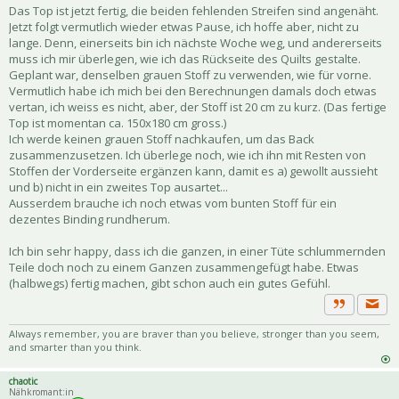
Das Top ist jetzt fertig, die beiden fehlenden Streifen sind angenäht.
Jetzt folgt vermutlich wieder etwas Pause, ich hoffe aber, nicht zu
lange. Denn, einerseits bin ich nächste Woche weg, und andererseits
muss ich mir überlegen, wie ich das Rückseite des Quilts gestalte.
Geplant war, denselben grauen Stoff zu verwenden, wie für vorne.
Vermutlich habe ich mich bei den Berechnungen damals doch etwas
vertan, ich weiss es nicht, aber, der Stoff ist 20 cm zu kurz. (Das fertige
Top ist momentan ca. 150x180 cm gross.)
Ich werde keinen grauen Stoff nachkaufen, um das Back
zusammenzusetzen. Ich überlege noch, wie ich ihn mit Resten von
Stoffen der Vorderseite ergänzen kann, damit es a) gewollt aussieht
und b) nicht in ein zweites Top ausartet...
Ausserdem brauche ich noch etwas vom bunten Stoff für ein
dezentes Binding rundherum.
Ich bin sehr happy, dass ich die ganzen, in einer Tüte schlummernden
Teile doch noch zu einem Ganzen zusammengefügt habe. Etwas
(halbwegs) fertig machen, gibt schon auch ein gutes Gefühl.
Priva
Zitat
Always remember, you are braver than you believe, stronger than you seem,
and smarter than you think.
chaotic
Nähkromant:in