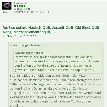
Forumaddict
Beiträge:
2058
Sisu
Registriert:
19. Jan 2010, 10:34
Re: Sisu quiltet: Haslach-Quilt, Auszeit-Quilt, Old Block Quilt
Along, Meeresdiamantenquilt, .....
von
Sisu
» 3. Jun 2026, 07:50
chaotic
hat geschrieben:
↑
Sisu
hat geschrieben:
↑
Ich werde keinen grauen Stoff nachkaufen, um das Back
zusammenzusetzen. Ich überlege noch, wie ich ihn mit Resten
von Stoffen der Vorderseite ergänzen kann, damit es a)
gewollt aussieht und b) nicht in ein zweites Top ausartet...
Spontane Idee: schneide den grauen Stoff in der Mitte
auseinander, damit die fehlenden 20 cm (plus Nahtzugabe) in der
Mitte der Rückseite liegen und setze dort einen Streifen aus dem
bunten Stoff ein. Dann hast du die fehlenden Zentimeter
ausgeglichen, den bunten Stoff auf der Rückseite verwendet und
gleichzeitig hast du dort so wenig Platz für den bunten Stoff, dass
du nicht in Versuchung kommst, ein grosses Top daraus zu
erstellen.