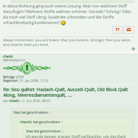
In diese Richtung ging auch meine Lösung. Aber von welchem Stoff
dazufügen? Mehrere Stoffe währen schöner. Gerade? Schräg? Oder,
da noch viel Stoff übrig, Quadrate schneiden und die Stoffe
schachbrettartig kombinieren?
Priva
Zitat
Always remember, you are braver than you believe, stronger than you seem,
and smarter than you think.
chaotic
Nähkromant:in
Beiträge:
6703
Registriert:
31. Jan 2008, 11:52
Re: Sisu quiltet: Haslach-Quilt, Auszeit-Quilt, Old Block Quilt
Along, Meeresdiamantenquilt, .....
von
chaotic
» 3. Jun 2026, 08:03
Sisu
hat geschrieben:
↑
chaotic
hat geschrieben:
↑
Sisu
hat geschrieben:
↑
Ich werde keinen grauen Stoff nachkaufen, um das Back