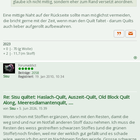
glaube ich nicht mittig, sondern eher zum Rand versetzt anordnen.
Eine mittige Naht auf der Rückseite sollte man möglichst vermeiden,
die bricht gerne mit der Zeit, wenn man den Quilt faltet - darum Quilts
auch lieber aufgerollt aufbewahren.
Priva
Zitat
2023
+ 0 |- 70 (g Wolle)
+ 2 |- 11,7 (m Stoff)
Forumaddict
Beiträge:
2058
Sisu
Registriert:
19. Jan 2010, 10:34
Re: Sisu quiltet: Haslach-Quilt, Auszeit-Quilt, Old Block Quilt
Along, Meeresdiamantenquilt, .....
von
Sisu
» 5. Jun 2026, 15:39
Wenn schon mit Stoffen ergänzen, dann mit den Resten, damit die
weg sind und nur im Notfall anderen Stoff dazu nehmen. Ich muss die
Resten des weiss gestreiften schwarzen Stoffes (und die grünen
Stoffe!) noch finden, weil mir der wirklich gut gefällt und es schade
wäre, wenn ich ihn erst im Nachhinein finden würde. Grosse schwarze