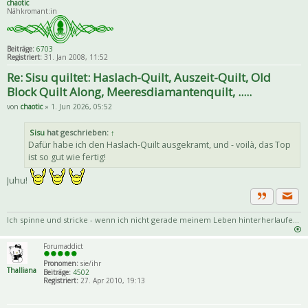
chaotic
Nähkromant:in
Beiträge:
6703
Registriert:
31. Jan 2008, 11:52
Re: Sisu quiltet: Haslach-Quilt, Auszeit-Quilt, Old
Block Quilt Along, Meeresdiamantenquilt, .....
von
chaotic
» 1. Jun 2026, 05:52
Sisu
hat geschrieben:
↑
Dafür habe ich den Haslach-Quilt ausgekramt, und - voilà, das Top
ist so gut wie fertig!
Juhu!
Priva
Zitat
Ich spinne und stricke - wenn ich nicht gerade meinem Leben hinterherlaufe...
Forumaddict
Pronomen:
sie/ihr
Thalliana
Beiträge:
4502
Registriert:
27. Apr 2010, 19:13