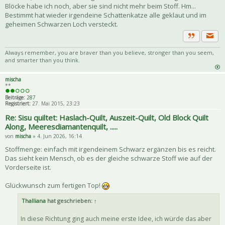
Blöcke habe ich noch, aber sie sind nicht mehr beim Stoff. Hm...
Bestimmt hat wieder irgendeine Schattenkatze alle geklaut und im
geheimen Schwarzen Loch versteckt.
Priva
Zitat
Always remember, you are braver than you believe, stronger than you seem,
and smarter than you think.
mischa
**
Beiträge:
287
Registriert:
27. Mai 2015, 23:23
Re: Sisu quiltet: Haslach-Quilt, Auszeit-Quilt, Old Block Quilt
Along, Meeresdiamantenquilt, .....
von
mischa
» 4. Jun 2026, 16:14
Stoffmenge: einfach mit irgendeinem Schwarz ergänzen bis es reicht.
Das sieht kein Mensch, ob es der gleiche schwarze Stoff wie auf der
Vorderseite ist.
Glückwunsch zum fertigen Top!
Thalliana
hat geschrieben:
↑
In diese Richtung ging auch meine erste Idee, ich würde das aber