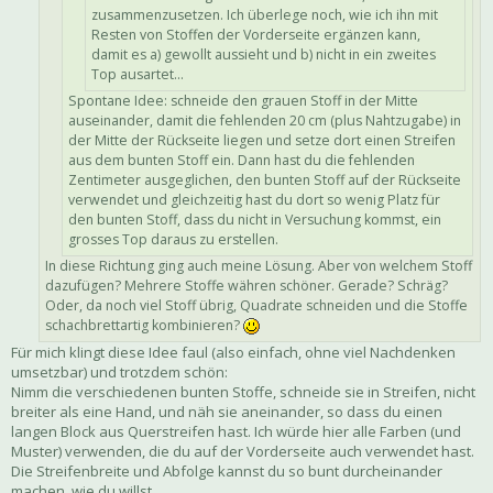
zusammenzusetzen. Ich überlege noch, wie ich ihn mit
Resten von Stoffen der Vorderseite ergänzen kann,
damit es a) gewollt aussieht und b) nicht in ein zweites
Top ausartet...
Spontane Idee: schneide den grauen Stoff in der Mitte
auseinander, damit die fehlenden 20 cm (plus Nahtzugabe) in
der Mitte der Rückseite liegen und setze dort einen Streifen
aus dem bunten Stoff ein. Dann hast du die fehlenden
Zentimeter ausgeglichen, den bunten Stoff auf der Rückseite
verwendet und gleichzeitig hast du dort so wenig Platz für
den bunten Stoff, dass du nicht in Versuchung kommst, ein
grosses Top daraus zu erstellen.
In diese Richtung ging auch meine Lösung. Aber von welchem Stoff
dazufügen? Mehrere Stoffe währen schöner. Gerade? Schräg?
Oder, da noch viel Stoff übrig, Quadrate schneiden und die Stoffe
schachbrettartig kombinieren?
Für mich klingt diese Idee faul (also einfach, ohne viel Nachdenken
umsetzbar) und trotzdem schön:
Nimm die verschiedenen bunten Stoffe, schneide sie in Streifen, nicht
breiter als eine Hand, und näh sie aneinander, so dass du einen
langen Block aus Querstreifen hast. Ich würde hier alle Farben (und
Muster) verwenden, die du auf der Vorderseite auch verwendet hast.
Die Streifenbreite und Abfolge kannst du so bunt durcheinander
machen, wie du willst.