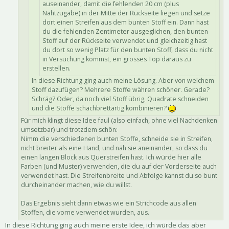
auseinander, damit die fehlenden 20 cm (plus
Nahtzugabe) in der Mitte der Rückseite liegen und setze
dort einen Streifen aus dem bunten Stoff ein. Dann hast
du die fehlenden Zentimeter ausgeglichen, den bunten
Stoff auf der Rückseite verwendet und gleichzeitig hast
du dort so wenig Platz für den bunten Stoff, dass du nicht
in Versuchung kommst, ein grosses Top daraus zu
erstellen.
In diese Richtung ging auch meine Lösung. Aber von welchem
Stoff dazufügen? Mehrere Stoffe währen schöner. Gerade?
Schräg? Oder, da noch viel Stoff übrig, Quadrate schneiden
und die Stoffe schachbrettartig kombinieren?
Für mich klingt diese Idee faul (also einfach, ohne viel Nachdenken
umsetzbar) und trotzdem schön:
Nimm die verschiedenen bunten Stoffe, schneide sie in Streifen,
nicht breiter als eine Hand, und näh sie aneinander, so dass du
einen langen Block aus Querstreifen hast. Ich würde hier alle
Farben (und Muster) verwenden, die du auf der Vorderseite auch
verwendet hast. Die Streifenbreite und Abfolge kannst du so bunt
durcheinander machen, wie du willst.
Das Ergebnis sieht dann etwas wie ein Strichcode aus allen
Stoffen, die vorne verwendet wurden, aus.
In diese Richtung ging auch meine erste Idee, ich würde das aber