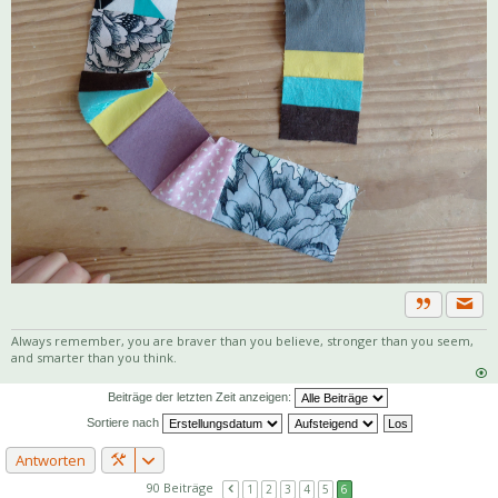
Priva
Zitat
Always remember, you are braver than you believe, stronger than you seem,
and smarter than you think.
Beiträge der letzten Zeit anzeigen:
Sortiere nach
Antworten
90 Beiträge
1
2
3
4
5
6