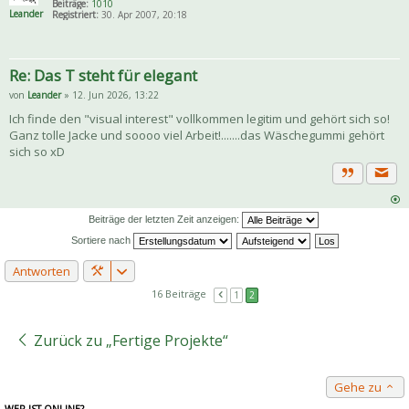
Beiträge:
1010
Leander
Registriert:
30. Apr 2007, 20:18
Re: Das T steht für elegant
von
Leander
» 12. Jun 2026, 13:22
Ich finde den "visual interest" vollkommen legitim und gehört sich so!
Ganz tolle Jacke und soooo viel Arbeit!.......das Wäschegummi gehört
sich so xD
Priva
Zitat
Beiträge der letzten Zeit anzeigen:
Sortiere nach
Antworten
16 Beiträge
1
2
Zurück zu „Fertige Projekte“
Gehe zu
WER IST ONLINE?