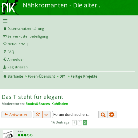
Nähkromanten - Die alternative Näh- und DIY-Community
Datenschutzerklärung
|
Serverkostenbeteiligung
|
Netiquette
|
FAQ
|
Anmelden
Registrieren
Startseite
Foren-Übersicht
DIY
Fertige Projekte
S
uc
Das T steht für elegant
he
Moderatoren:
Boobs&Braces
,
Kuhfladen
Antworten
16 Beiträge
1
2
***