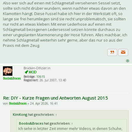
Also wer sich auf einen mit Schlagmetall versehenen Sessel setzt,
sollte sich nicht drüber wundern, wenn nachher etwas davon an den
Klamotten hängt. Diese Fussel habe ich hier in der Werkstatt oft, so
lange sie frei herumliegen sind sie recht unproblematisch, sie sollten
nur nicht an etwas kleben: Mit einer Lederhose auf einen mit
Schlagmetall bezogenen Ledersessel setzen könnte durchaus zu
einer ungeplanten Marmorierung der Hose führen. Alles machbar, ich
nehme Schlagmetall weiterhin sehr gerne, aber das nur so aus der
Praxis mit dem Zeug.
Priva
Zitat
Brücken-Offizier:in
Beiträge:
10615
Boobs&Braces
Registriert:
26. Jul 2007, 13:40
Re: DIY - Kurze Fragen und Antworten August 2015
von
Boobs&Braces
» 24. Apr 2026, 16:41
KimKong
hat geschrieben:
↑
Boobs&Braces
hat geschrieben:
↑
Ich sehe in letzter Zeit immer mehr Videos, in denen Schuhe,