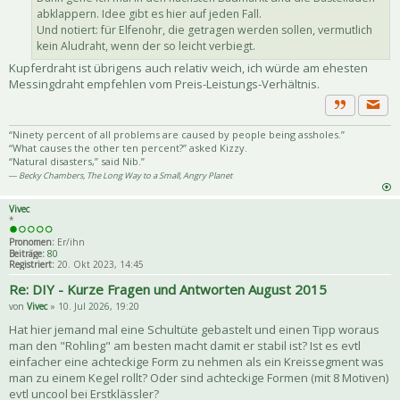
abklappern. Idee gibt es hier auf jeden Fall.
Und notiert: für Elfenohr, die getragen werden sollen, vermutlich
kein Aludraht, wenn der so leicht verbiegt.
Kupferdraht ist übrigens auch relativ weich, ich würde am ehesten
Messingdraht empfehlen vom Preis-Leistungs-Verhältnis.
Priva
Zitat
“Ninety percent of all problems are caused by people being assholes.”
“What causes the other ten percent?” asked Kizzy.
“Natural disasters,” said Nib.”
― Becky Chambers, The Long Way to a Small, Angry Planet
Vivec
*
Pronomen:
Er/ihn
Beiträge:
80
Registriert:
20. Okt 2023, 14:45
Re: DIY - Kurze Fragen und Antworten August 2015
von
Vivec
» 10. Jul 2026, 19:20
Hat hier jemand mal eine Schultüte gebastelt und einen Tipp woraus
man den "Rohling" am besten macht damit er stabil ist? Ist es evtl
einfacher eine achteckige Form zu nehmen als ein Kreissegment was
man zu einem Kegel rollt? Oder sind achteckige Formen (mit 8 Motiven)
evtl uncool bei Erstklässler?