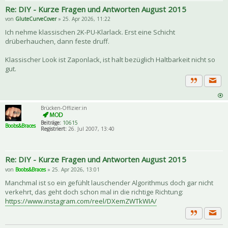
Re: DIY - Kurze Fragen und Antworten August 2015
von
GluteCurveCover
» 25. Apr 2026, 11:22
Ich nehme klassischen 2K-PU-Klarlack. Erst eine Schicht
drüberhauchen, dann feste druff.
Klassischer Look ist Zaponlack, ist halt bezüglich Haltbarkeit nicht so
gut.
Priva
Zitat
Brücken-Offizier:in
Beiträge:
10615
Boobs&Braces
Registriert:
26. Jul 2007, 13:40
Re: DIY - Kurze Fragen und Antworten August 2015
von
Boobs&Braces
» 25. Apr 2026, 13:01
Manchmal ist so ein gefühlt lauschender Algorithmus doch gar nicht
verkehrt, das geht doch schon mal in die richtige Richtung:
https://www.instagram.com/reel/DXemZWTkWIA/
Priva
Zitat