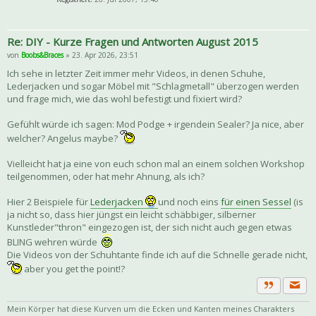
Re: DIY - Kurze Fragen und Antworten August 2015
von
Boobs&Braces
» 23. Apr 2026, 23:51
Ich sehe in letzter Zeit immer mehr Videos, in denen Schuhe,
Lederjacken und sogar Möbel mit "Schlagmetall" überzogen werden
und frage mich, wie das wohl befestigt und fixiert wird?
Gefühlt würde ich sagen: Mod Podge + irgendein Sealer? Ja nice, aber
welcher? Angelus maybe?
Vielleicht hat ja eine von euch schon mal an einem solchen Workshop
teilgenommen, oder hat mehr Ahnung, als ich?
Hier 2 Beispiele für
Lederjacken
und noch eins
für einen Sessel
(is
ja nicht so, dass hier jüngst ein leicht schäbbiger, silberner
Kunstleder"thron" eingezogen ist, der sich nicht auch gegen etwas
BLING wehren würde
Die Videos von der Schuhtante finde ich auf die Schnelle gerade nicht,
aber you get the point!?
Priva
Zitat
Mein Körper hat diese Kurven um die Ecken und Kanten meines Charakters