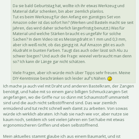
Da sie bald Geburtstag hat, wollte ich ihr etwas Werkzeug und
Material dafür schenken, bin aber ziemlich planlos.
Tut es beim Werkzeug für den Anfang ein günstiges Set von
Amazon oder ist das sofort hin? (Werken und Basteln macht sie seit
Jahren, das wird daher sicherlich längerfristig benutzt.) Was für
Material und welche Stärken braucht es ungefähr für solche
Sachen? In dem Video ist es Messingdraht in 1 mm und 0,3 mm,
aber ich weiß nicht, ob das gängig ist. Auf Amazon gibt es auch
Aludraht in bunten Farben. Taugt das auch oder lässt sich Alu zu
schwer biegen? Und auch die Frage: wieviel verbraucht man denn
so? Ich kann dir Länge gar nicht schätzen.
Viele Fragen, aber ich würde mich über Tipps sehr freuen. Meine
DIY-Kenntnisse beschränken sich leider auf's Nähen.
Ich mache ja auch viel mit Draht und anderen Bastelkram, der Zangen
benötigt, und habe mit so einem ganz billigen Schmuckzangen-Set
angefangen, wo die Griffe nur so dünn mit Schaumstoff ummantelt
sind und die auch nicht selbstöffnend sind. Das war ziemlich
ermüdend und tut recht schnell weh damit zu arbeiten. Von sowas
würde ich wirklich abraten. Ich hab sie nach wie vor, aber nutze sie
kaum noch, seitdem ich seit vielen Jahren ein Set habe mit etwas
ergonomischeren Griffen und eben selbstöffnend.
Mein aktuelles stammt glaube ich aus einem Baumarkt, und ist