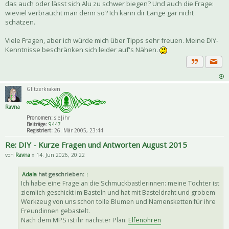
das auch oder lässt sich Alu zu schwer biegen? Und auch die Frage:
wieviel verbraucht man denn so? Ich kann dir Länge gar nicht
schätzen.
Viele Fragen, aber ich würde mich über Tipps sehr freuen. Meine DIY-
Kenntnisse beschränken sich leider auf's Nähen.
Priva
Zitat
Glitzerkraken
Ravna
Pronomen:
sie|ihr
Beiträge:
9447
Registriert:
26. Mär 2005, 23:44
Re: DIY - Kurze Fragen und Antworten August 2015
von
Ravna
» 14. Jun 2026, 20:22
Adala
hat geschrieben:
↑
Ich habe eine Frage an die Schmuckbastlerinnen: meine Tochter ist
ziemlich geschickt im Basteln und hat mit Basteldraht und grobem
Werkzeug von uns schon tolle Blumen und Namensketten für ihre
Freundinnen gebastelt.
Nach dem MPS ist ihr nächster Plan:
Elfenohren