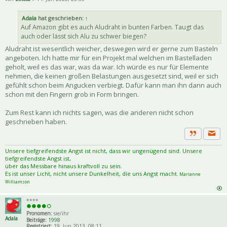
Adala
hat geschrieben:
↑
Auf Amazon gibt es auch Aludraht in bunten Farben. Taugt das
auch oder lässt sich Alu zu schwer biegen?
Aludraht ist wesentlich weicher, deswegen wird er gerne zum Basteln
angeboten. Ich hatte mir für ein Projekt mal welchen im Bastelladen
geholt, weil es das war, was da war. Ich würde es nur für Elemente
nehmen, die keinen großen Belastungen ausgesetzt sind, weil er sich
gefühlt schon beim Angucken verbiegt. Dafür kann man ihn dann auch
schon mit den Fingern grob in Form bringen.
Zum Rest kann ich nichts sagen, was die anderen nicht schon
geschrieben haben.
Priva
Zitat
Unsere tiefgreifendste Angst ist nicht, dass wir ungenügend sind. Unsere
tiefgreifendste Angst ist,
über das Messbare hinaus kraftvoll zu sein.
Es ist unser Licht, nicht unsere Dunkelheit, die uns Angst macht.
Marianne
Williamson
****
Pronomen:
sie/ihr
Adala
Beiträge:
1998
Registriert:
19. Jun 2013, 08:11