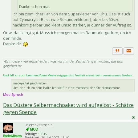
Danke schon mal.
Ich bin ziemlicher Fan von dem Superkleber von Uhu. Das ist auch
auf Cyanacrylat-Basis (wie Sekundenkleber), aber bis 60sec
nachkorrigierbar und klebt umso stärker, je dünner der Auftrag ist.
Ouw, das klingt gut. Muss ich morgen mal im Baumarkt gucken, ob ich
den finde.
Danke dir.
Priva
Zitat
Wir müssen nur entscheiden, was wir mit der Zeit anfangen wollen, die uns
gegeben ist
Und fall ich auch brennend/dem Meere entgegen/ist Freiheit niemals/ein vermessenes Streben...
madeye hat geschrieben:
Um ehrlich zu sein halte ich sie für eine menschliche Strickmaschine
Mod Spruch
Das Düstere Selbermachpaket wird aufgelöst - Schätze
gegen Spende
Brücken-Offizier:in
Beiträge:
10615
Boobs&Braces
Registriert:
26. Jul 2007, 13:40