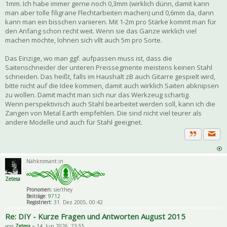
1mm. Ich habe immer gerne noch 0,3mm (wirklich dünn, damit kann
man aber tolle filigrane Flechtarbeiten machen) und 0,6mm da, dann
kann man ein bisschen variieren. Mit 1-2m pro Stärke kommt man für
den Anfang schon recht weit. Wenn sie das Ganze wirklich viel
machen möchte, lohnen sich vllt auch 5m pro Sorte.
Das Einzige, wo man ggf. aufpassen muss ist, dass die
Saitenschneider der unteren Preissegmente meistens keinen Stahl
schneiden. Das heißt, falls im Haushalt zB auch Gitarre gespielt wird,
bitte nicht auf die Idee kommen, damit auch wirklich Saiten abknipsen
zu wollen. Damit macht man sich nur das Werkzeug schartig.
Wenn perspektivisch auch Stahl bearbeitet werden soll, kann ich die
Zangen von Metal Earth empfehlen. Die sind nicht viel teurer als
andere Modelle und auch für Stahl geeignet.
Priva
Zitat
Nähkromant:in
Zetesa
Pronomen:
sie/they
Beiträge:
9712
Registriert:
31. Dez 2005, 00:42
Re: DIY - Kurze Fragen und Antworten August 2015
von
Zetesa
» 14. Jun 2026, 23:55