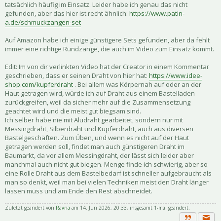
tatsächlich häufig im Einsatz. Leider habe ich genau das nicht
gefunden, aber das hier ist recht ähnlich:
https://www.patin-
a.de/schmuckzangen-set
Auf Amazon habe ich einige günstigere Sets gefunden, aber da fehlt
immer eine richtige Rundzange, die auch im Video zum Einsatz kommt.
Edit: Im von dir verlinkten Video hat der Creator in einem Kommentar
geschrieben, dass er seinen Draht von hier hat:
https://www.idee-
shop.com/kupferdraht
. Bei allem was Körpernah auf oder an der
Haut getragen wird, würde ich auf Draht aus einem Bastelladen
zurückgreifen, weil da sicher mehr auf die Zusammensetzung
geachtet wird und die meist gut biegsam sind.
Ich selber habe nie mit Aludraht gearbeitet, sondern nur mit
Messingdraht, Silberdraht und Kupferdraht, auch aus diversen
Bastelgeschäften. Zum Üben, und wenn es nicht auf der Haut
getragen werden soll, findet man auch günstigeren Draht im
Baumarkt, da vor allem Messingdraht, der lässt sich leider aber
manchmal auch nicht gut biegen. Menge finde ich schwierig, aber so
eine Rolle Draht aus dem Bastelbedarf ist schneller aufgebraucht als
man so denkt, weil man bei vielen Techniken meist den Draht länger
lassen muss und am Ende den Rest abschneidet.
Zuletzt geändert von
Ravna
am 14. Jun 2026, 20:33, insgesamt 1-mal geändert.