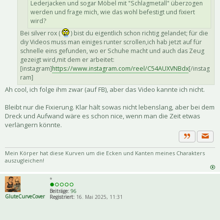
Lederjacken und sogar Möbel mit "Schlagmetall" überzogen
werden und frage mich, wie das wohl befestigt und fixiert
wird?
Bei silver rox (
) bist du eigentlich schon richtig gelandet; für die
diy Videos muss man einiges runter scrollen,ich hab jetzt auf für
schnelle eins gefunden, wo er Schuhe macht und auch das Zeug
gezeigt wird,mit dem er arbeitet:
[instagram]
https://www.instagram.com/reel/C54AUXVNBdx
[/instag
ram]
Ah cool, ich folge ihm zwar (auf FB), aber das Video kannte ich nicht.
Bleibt nur die Fixierung. Klar hält sowas nicht lebenslang, aber bei dem
Dreck und Aufwand wäre es schon nice, wenn man die Zeit etwas
verlängern könnte.
Priva
Zitat
Mein Körper hat diese Kurven um die Ecken und Kanten meines Charakters
auszugleichen!
*
Beiträge:
96
GluteCurveCover
Registriert:
16. Mai 2025, 11:31