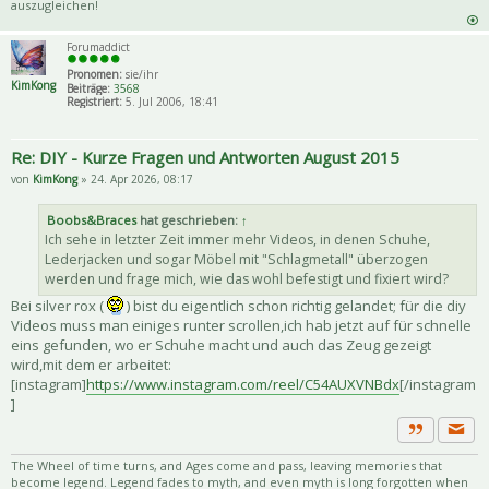
auszugleichen!
Forumaddict
Pronomen:
sie/ihr
KimKong
Beiträge:
3568
Registriert:
5. Jul 2006, 18:41
Re: DIY - Kurze Fragen und Antworten August 2015
von
KimKong
» 24. Apr 2026, 08:17
Boobs&Braces
hat geschrieben:
↑
Ich sehe in letzter Zeit immer mehr Videos, in denen Schuhe,
Lederjacken und sogar Möbel mit "Schlagmetall" überzogen
werden und frage mich, wie das wohl befestigt und fixiert wird?
Bei silver rox (
) bist du eigentlich schon richtig gelandet; für die diy
Videos muss man einiges runter scrollen,ich hab jetzt auf für schnelle
eins gefunden, wo er Schuhe macht und auch das Zeug gezeigt
wird,mit dem er arbeitet:
[instagram]
https://www.instagram.com/reel/C54AUXVNBdx
[/instagram
]
Priva
Zitat
The Wheel of time turns, and Ages come and pass, leaving memories that
become legend. Legend fades to myth, and even myth is long forgotten when