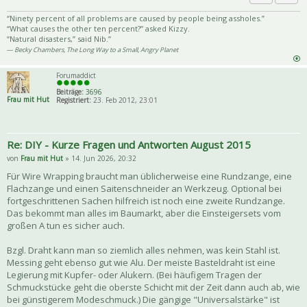
Priva
Zitat
“Ninety percent of all problems are caused by people being assholes.”
“What causes the other ten percent?” asked Kizzy.
“Natural disasters,” said Nib.”
― Becky Chambers, The Long Way to a Small, Angry Planet
Forumaddict
Beiträge:
3696
Frau mit Hut
Registriert:
23. Feb 2012, 23:01
Re: DIY - Kurze Fragen und Antworten August 2015
von
Frau mit Hut
» 14. Jun 2026, 20:32
Für Wire Wrapping braucht man üblicherweise eine Rundzange, eine
Flachzange und einen Saitenschneider an Werkzeug. Optional bei
fortgeschrittenen Sachen hilfreich ist noch eine zweite Rundzange.
Das bekommt man alles im Baumarkt, aber die Einsteigersets vom
großen A tun es sicher auch.
Bzgl. Draht kann man so ziemlich alles nehmen, was kein Stahl ist.
Messing geht ebenso gut wie Alu. Der meiste Basteldraht ist eine
Legierung mit Kupfer- oder Alukern. (Bei häufigem Tragen der
Schmuckstücke geht die oberste Schicht mit der Zeit dann auch ab, wie
bei günstigerem Modeschmuck.) Die gängige "Universalstärke" ist