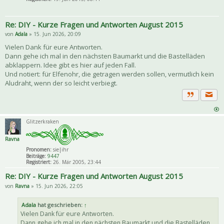
Re: DIY - Kurze Fragen und Antworten August 2015
von
Adala
» 15. Jun 2026, 20:09
Vielen Dank für eure Antworten.
Dann gehe ich mal in den nächsten Baumarkt und die Bastelläden
abklappern. Idee gibt es hier auf jeden Fall.
Und notiert: für Elfenohr, die getragen werden sollen, vermutlich kein
Aludraht, wenn der so leicht verbiegt.
Priva
Zitat
Glitzerkraken
Ravna
Pronomen:
sie|ihr
Beiträge:
9447
Registriert:
26. Mär 2005, 23:44
Re: DIY - Kurze Fragen und Antworten August 2015
von
Ravna
» 15. Jun 2026, 22:05
Adala
hat geschrieben:
↑
Vielen Dank für eure Antworten.
Dann gehe ich mal in den nächsten Baumarkt und die Bastelläden