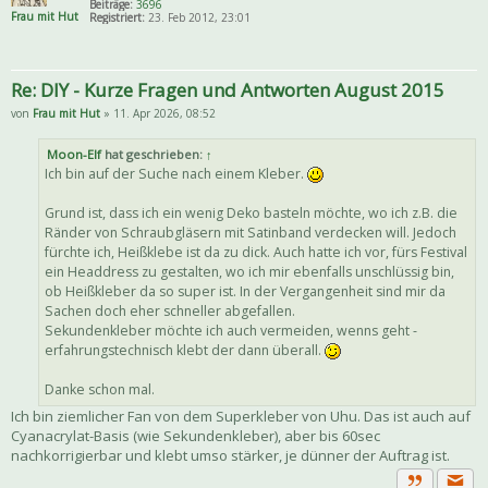
Beiträge:
3696
Frau mit Hut
Registriert:
23. Feb 2012, 23:01
Re: DIY - Kurze Fragen und Antworten August 2015
von
Frau mit Hut
» 11. Apr 2026, 08:52
Moon-Elf
hat geschrieben:
↑
Ich bin auf der Suche nach einem Kleber.
Grund ist, dass ich ein wenig Deko basteln möchte, wo ich z.B. die
Ränder von Schraubgläsern mit Satinband verdecken will. Jedoch
fürchte ich, Heißklebe ist da zu dick. Auch hatte ich vor, fürs Festival
ein Headdress zu gestalten, wo ich mir ebenfalls unschlüssig bin,
ob Heißkleber da so super ist. In der Vergangenheit sind mir da
Sachen doch eher schneller abgefallen.
Sekundenkleber möchte ich auch vermeiden, wenns geht -
erfahrungstechnisch klebt der dann überall.
Danke schon mal.
Ich bin ziemlicher Fan von dem Superkleber von Uhu. Das ist auch auf
Cyanacrylat-Basis (wie Sekundenkleber), aber bis 60sec
nachkorrigierbar und klebt umso stärker, je dünner der Auftrag ist.