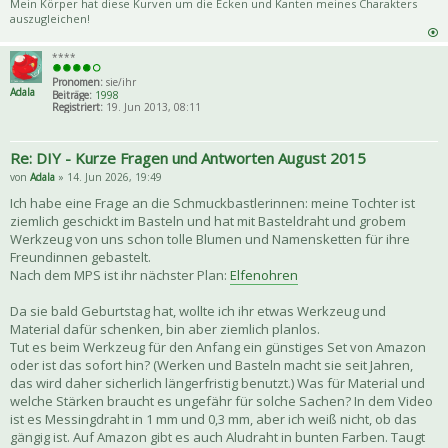
Mein Körper hat diese Kurven um die Ecken und Kanten meines Charakters
auszugleichen!
****
Pronomen:
sie/ihr
Adala
Beiträge:
1998
Registriert:
19. Jun 2013, 08:11
Re: DIY - Kurze Fragen und Antworten August 2015
von
Adala
» 14. Jun 2026, 19:49
Ich habe eine Frage an die Schmuckbastlerinnen: meine Tochter ist
ziemlich geschickt im Basteln und hat mit Basteldraht und grobem
Werkzeug von uns schon tolle Blumen und Namensketten für ihre
Freundinnen gebastelt.
Nach dem MPS ist ihr nächster Plan:
Elfenohren
Da sie bald Geburtstag hat, wollte ich ihr etwas Werkzeug und
Material dafür schenken, bin aber ziemlich planlos.
Tut es beim Werkzeug für den Anfang ein günstiges Set von Amazon
oder ist das sofort hin? (Werken und Basteln macht sie seit Jahren,
das wird daher sicherlich längerfristig benutzt.) Was für Material und
welche Stärken braucht es ungefähr für solche Sachen? In dem Video
ist es Messingdraht in 1 mm und 0,3 mm, aber ich weiß nicht, ob das
gängig ist. Auf Amazon gibt es auch Aludraht in bunten Farben. Taugt