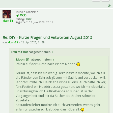
Priva
Zitat
Brücken-Offizier:in
Beiträge:
8403
Moon-Elf
Registriert:
12. Jun 2009, 20:31
Re: DIY - Kurze Fragen und Antworten August 2015
von
Moon-Elf
» 12. Apr 2026, 11:39
Frau mit Hut
hat geschrieben:
↑
Moon-Elf
hat geschrieben:
↑
Ich bin auf der Suche nach einem Kleber.
Grund ist, dass ich ein wenig Deko basteln möchte, wo ich z.B.
die Ränder von Schraubgläsern mit Satinband verdecken will.
Jedoch fürchte ich, Heißklebe ist da zu dick. Auch hatte ich vor,
fürs Festival ein Headdress zu gestalten, wo ich mir ebenfalls
unschlüssig bin, ob Heißkleber da so super ist. In der
Vergangenheit sind mir da Sachen doch eher schneller
abgefallen.
Sekundenkleber möchte ich auch vermeiden, wenns geht -
erfahrungstechnisch klebt der dann überall.