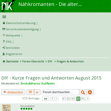
Nähkromanten - Die alternative Näh- und DIY-Community
Datenschutzerklärung
|
Serverkostenbeteiligung
|
Netiquette
|
FAQ
|
Anmelden
Registrieren
Startseite
Foren-Übersicht
DIY
Fragen & Antworten
S
uc
DIY - Kurze Fragen und Antworten August 2015
he
Moderatoren:
Boobs&Braces
,
Kuhfladen
Antworten
1272 Beiträge
1
…
81
82
83
84
85
Forumaddict