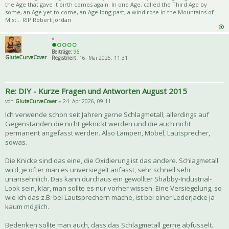
the Age that gave it birth comes again. In one Age, called the Third Age by
some, an Age yet to come, an Age long past, a wind rose in the Mountains of
Mist... RIP Robert Jordan
*
Beiträge:
96
GluteCurveCover
Registriert:
16. Mai 2025, 11:31
Re: DIY - Kurze Fragen und Antworten August 2015
von
GluteCurveCover
» 24. Apr 2026, 09:11
Ich verwende schon seit Jahren gerne Schlagmetall, allerdings auf
Gegenständen die nicht geknickt werden und die auch nicht
permanent angefasst werden. Also Lampen, Möbel, Lautsprecher,
sowas.
Die Knicke sind das eine, die Oxidierung ist das andere. Schlagmetall
wird, je öfter man es unversiegelt anfasst, sehr schnell sehr
unansehnlich. Das kann durchaus ein gewollter Shabby-Industrial-
Look sein, klar, man sollte es nur vorher wissen. Eine Versiegelung, so
wie ich das z.B. bei Lautsprechern mache, ist bei einer Lederjacke ja
kaum möglich.
Bedenken sollte man auch, dass das Schlagmetall gerne abfusselt.