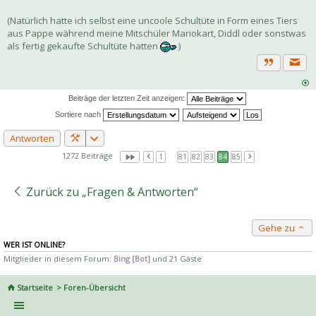
(Natürlich hatte ich selbst eine uncoole Schultüte in Form eines Tiers
aus Pappe während meine Mitschüler Mariokart, Diddl oder sonstwas
als fertig gekaufte Schultüte hatten
)
Priva
Zitat
Beiträge der letzten Zeit anzeigen:
Sortiere nach
Antworten
1272 Beiträge
1
…
81
82
83
84
85
Zurück zu „Fragen & Antworten“
Gehe zu
WER IST ONLINE?
Mitglieder in diesem Forum:
Bing [Bot]
und 21 Gäste
Startseite
Foren-Übersicht