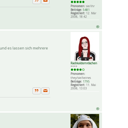
Private Nachricht senden
Zitat
Pronomen:
sie/ihr
Beiträge:
5481
Registriert:
12. Mär
2008, 18:42
 und es lassen sich mehrere
Radikaldornröschen
****
Pronomen:
they/sie/keines
Beiträge:
1795
Registriert:
11. Mai
2008, 13:03
Private Nachricht senden
Zitat