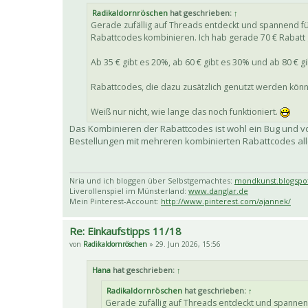
Radikaldornröschen
hat geschrieben:
↑
Gerade zufällig auf Threads entdeckt und spannend fü
Rabattcodes kombinieren. Ich hab gerade 70 € Rabatt ge
Ab 35 € gibt es 20%, ab 60 € gibt es 30% und ab 80 € g
Rabattcodes, die dazu zusätzlich genutzt werden kön
Weiß nur nicht, wie lange das noch funktioniert.
Das Kombinieren der Rabattcodes ist wohl ein Bug und vo
Bestellungen mit mehreren kombinierten Rabattcodes all
Nria und ich bloggen über Selbstgemachtes:
mondkunst.blogspo
Liverollenspiel im Münsterland:
www.danglar.de
Mein Pinterest-Account:
http://www.pinterest.com/ajannek/
Re: Einkaufstipps 11/18
von
Radikaldornröschen
» 29. Jun 2026, 15:56
Hana
hat geschrieben:
↑
Radikaldornröschen
hat geschrieben:
↑
Gerade zufällig auf Threads entdeckt und spannend