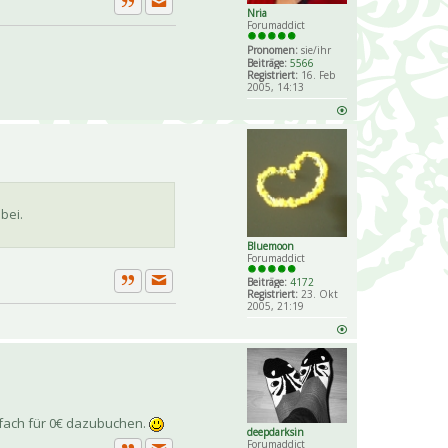
Nria
Private Nachricht senden
Zitat
Forumaddict
Pronomen:
sie/ihr
Beiträge:
5566
Registriert:
16. Feb
2005, 14:13
bei.
Bluemoon
Forumaddict
Beiträge:
4172
Private Nachricht senden
Registriert:
23. Okt
Zitat
2005, 21:19
nfach für 0€ dazubuchen.
deepdarksin
Forumaddict