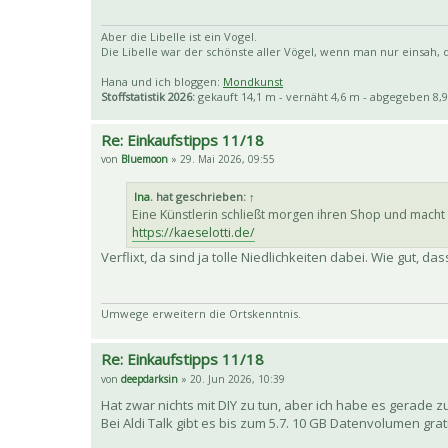
Aber die Libelle ist ein Vogel.
Die Libelle war der schönste aller Vögel, wenn man nur einsah, da
Hana und ich bloggen:
Mondkunst
Stoffstatistik 2026:
gekauft 14,1 m - vernäht 4,6 m - abgegeben 8,9
Re: Einkaufstipps 11/18
von
Bluemoon
» 29. Mai 2026, 09:55
Ina.
hat geschrieben:
↑
Eine Künstlerin schließt morgen ihren Shop und macht A
https://kaeselotti.de/
Verflixt, da sind ja tolle Niedlichkeiten dabei. Wie gut,
Umwege erweitern die Ortskenntnis.
Re: Einkaufstipps 11/18
von
deepdarksin
» 20. Jun 2026, 10:39
Hat zwar nichts mit DIY zu tun, aber ich habe es gerade z
Bei Aldi Talk gibt es bis zum 5.7. 10 GB Datenvolumen g