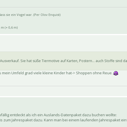
ss sie ein Vogel war. (Per Olov Enquist)
 m (+ 0,6 m)
usverkauf. Sie hat süße Tiermotive auf Karten, Postern... auch Stoffe sind da
 dass mein Umfeld grad viele kleine Kinder hat-> Shoppen ohne Reue.
ufällig entdeckt als ich ein Auslands-Datenpaket dazu buchen wollte:
ratis zum Jahrespaket dazu. Kann man bei einem laufenden Jahrespaket ei