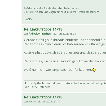
Auf die Liebe, die Freude, das Leben heben wir an,
um Hass, Neiden und Zagen für heut aus dem Herzen zu bannen!
Ravelry
Re: Einkaufstipps 11/18
von
Radikaldornröschen
» 20. Jun 2026, 13:25
Gerade zufällig auf Threads entdeckt und spannend für a
Rabattcodes kombinieren. Ich hab gerade 70 € Rabatt gehab
Ab 35 € gibt es 20%, ab 60 € gibt es 30% und ab 80 € gibt 
Rabattcodes, die dazu zusätzlich genutzt werden können
Weiß nur nicht, wie lange das noch funktioniert.
"Probably the last sound heard before the Universe folded up lik
(von Terry Pratchett)
Re: Einkaufstipps 11/18
von
Hana
» 23. Jun 2026, 21:18