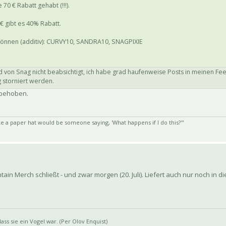
0 € Rabatt gehabt (!!!).
€ gibt es 40% Rabatt.
 können (additiv): CURVY10, SANDRA10, SNAGPIXIE
 von Snag nicht beabsichtigt, ich habe grad haufenweise Posts in meinen Fe
 storniert werden.
r behoben.
e a paper hat would be someone saying, 'What happens if I do this?'"
tain Merch schließt - und zwar morgen (20. Juli). Liefert auch nur noch in d
ss sie ein Vogel war. (Per Olov Enquist)