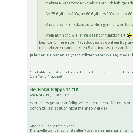
mehrere Rabattcodes kombinieren. Ich hab gerade 7
Ab 35 € gibt es 20%, ab 60 € gibt es 30% und ab 80 
Rabattcodes, die dazu zusätzlich genutzt werden
Weiß nur nicht, wie lange das noch funktioniert.
Das Kombinieren der Rabattcodes ist wohl ein Bug und
mit mehreren kombinierten Rabattcodes alle von Snag
Ja leider, sie haben es (nachvollziehbarer Weise) wiede
"Probably the last sound heard before the Universe folded up lik
(von Terry Pratchett)
Re: Einkaufstipps 11/18
von
Nria
» 19. Jul 2026, 17:10
Weil ich es gerade zufällig sehe: Der tolle Stoffshop Moun
schon zu (es ist auch nicht mehr so viel da).
Aber die Libelle ist ein Vogel.
Die Libelle war der schönste aller Vögel, wenn man nur einsah, da