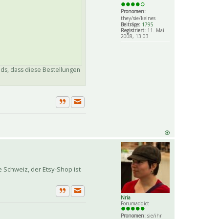
Pronomen:
they/sie/keines
Beiträge:
1795
Registriert:
11. Mai
2008, 13:03
eds, dass diese Bestellungen
Private Nachricht senden
Zitat
ie Schweiz, der Etsy-Shop ist
Nria
Private Nachricht senden
Zitat
Forumaddict
Pronomen:
sie/ihr