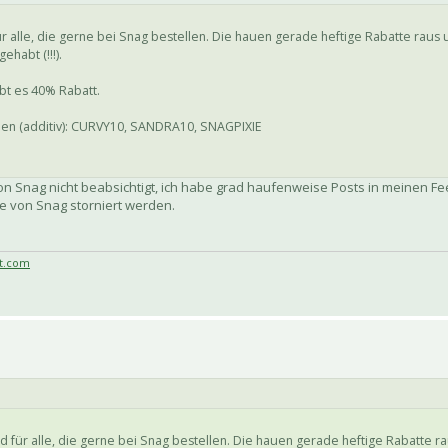
r alle, die gerne bei Snag bestellen. Die hauen gerade heftige Rabatte raus 
habt (!!!).
ibt es 40% Rabatt.
nen (additiv): CURVY10, SANDRA10, SNAGPIXIE
n Snag nicht beabsichtigt, ich habe grad haufenweise Posts in meinen Fe
e von Snag storniert werden.
t.com
 für alle, die gerne bei Snag bestellen. Die hauen gerade heftige Rabatte ra