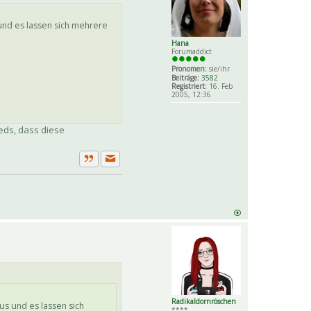
und es lassen sich mehrere
Hana
Forumaddict
Pronomen:
sie/ihr
Beiträge:
3582
Registriert:
16. Feb
2005, 12:36
eds, dass diese
Private Nachricht senden
Zitat
Radikaldornröschen
us und es lassen sich
****