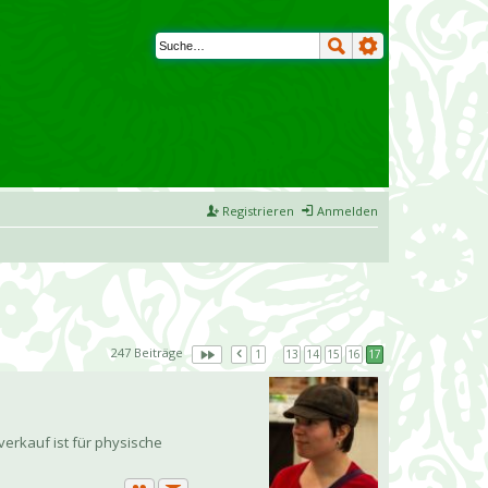
Registrieren
Anmelden
247 Beiträge
1
…
13
14
15
16
17
verkauf ist für physische