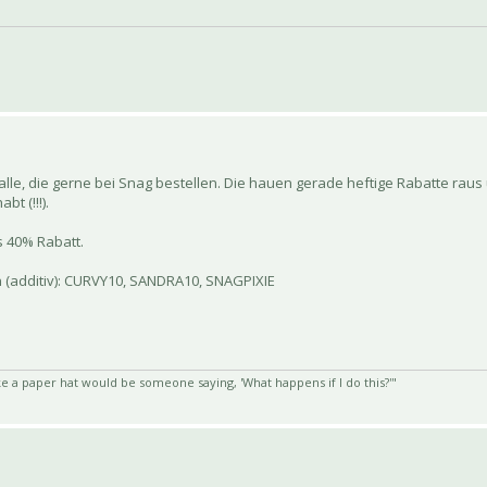
lle, die gerne bei Snag bestellen. Die hauen gerade heftige Rabatte raus
t (!!!).
es 40% Rabatt.
 (additiv): CURVY10, SANDRA10, SNAGPIXIE
e a paper hat would be someone saying, 'What happens if I do this?'"