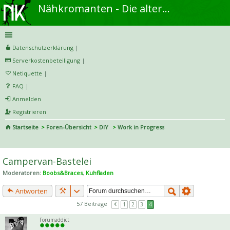
Nähkromanten - Die alternative Näh- und DIY-Community
Datenschutzerklärung
|
Serverkostenbeteiligung
|
Netiquette
|
FAQ
|
Anmelden
Registrieren
Startseite
Foren-Übersicht
DIY
Work in Progress
S
uc
Campervan-Bastelei
he
Moderatoren:
Boobs&Braces
,
Kuhfladen
Antworten
57 Beiträge
1
2
3
4
Forumaddict