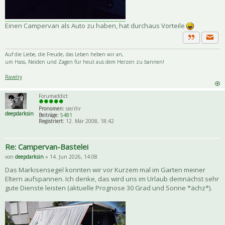
Einen Campervan als Auto zu haben, hat durchaus Vorteile
Priva
Zitat
Auf die Liebe, die Freude, das Leben heben wir an,
um Hass, Neiden und Zagen für heut aus dem Herzen zu bannen!
Ravelry
Forumaddict
Pronomen:
sie/ihr
deepdarksin
Beiträge:
5481
Registriert:
12. Mär 2008, 18:42
Re: Campervan-Bastelei
von
deepdarksin
» 14. Jun 2026, 14:08
Das Markisensegel konnten wir vor Kurzem mal im Garten meiner
Eltern aufspannen. Ich denke, das wird uns im Urlaub demnächst sehr
gute Dienste leisten (aktuelle Prognose 30 Grad und Sonne *ächz*).