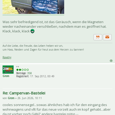
Was sehr befriedigend ist, ist das Geräusch, wenn die Magneten
wieder nacheinander verschließen, nachdem man es geöffnet hat.
Klack, klack, klack
Priva
Zitat
Auf die Liebe, die Freude, das Leben heben wir an,
um Hass, Neiden und Zagen für heut aus dem Herzen zu bannen!
Ravelry
**
Beiträge:
358
Grom
Registriert:
17. Sep 2012, 00:49
Re: Campervan-Bastelei
von
Grom
» 26. Jun 2026, 10:11
cooles sonnensegel...sowas ähnliches hab ich für den eingang des
wohnwagens und vllt für das neue vorzelt auch im kopf gehabt...aber
da ist vorher noch GANZ andere bastelei nötig -.-