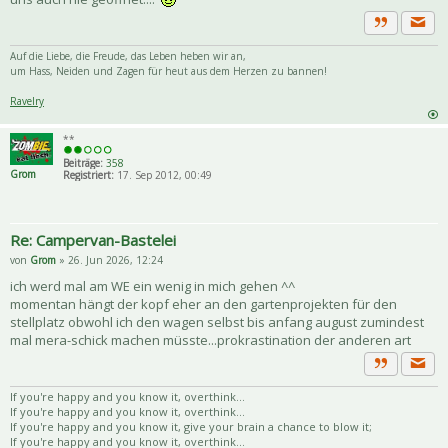
Priva
Zitat
Auf die Liebe, die Freude, das Leben heben wir an,
um Hass, Neiden und Zagen für heut aus dem Herzen zu bannen!
Ravelry
**
Beiträge:
358
Grom
Registriert:
17. Sep 2012, 00:49
Re: Campervan-Bastelei
von
Grom
» 26. Jun 2026, 12:24
ich werd mal am WE ein wenig in mich gehen ^^
momentan hängt der kopf eher an den gartenprojekten für den
stellplatz obwohl ich den wagen selbst bis anfang august zumindest
mal mera-schick machen müsste...prokrastination der anderen art
Priva
Zitat
If you're happy and you know it, overthink...
If you're happy and you know it, overthink...
If you're happy and you know it, give your brain a chance to blow it;
If you're happy and you know it, overthink...