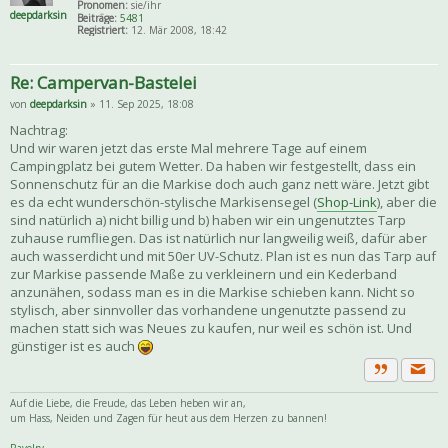
Pronomen:
sie/ihr
deepdarksin
Beiträge:
5481
Registriert:
12. Mär 2008, 18:42
Re: Campervan-Bastelei
von
deepdarksin
» 11. Sep 2025, 18:08
Nachtrag:
Und wir waren jetzt das erste Mal mehrere Tage auf einem
Campingplatz bei gutem Wetter. Da haben wir festgestellt, dass ein
Sonnenschutz für an die Markise doch auch ganz nett wäre. Jetzt gibt
es da echt wunderschön-stylische Markisensegel (
Shop-Link
), aber die
sind natürlich a) nicht billig und b) haben wir ein ungenutztes Tarp
zuhause rumfliegen. Das ist natürlich nur langweilig weiß, dafür aber
auch wasserdicht und mit 50er UV-Schutz. Plan ist es nun das Tarp auf
zur Markise passende Maße zu verkleinern und ein Kederband
anzunähen, sodass man es in die Markise schieben kann. Nicht so
stylisch, aber sinnvoller das vorhandene ungenutzte passend zu
machen statt sich was Neues zu kaufen, nur weil es schön ist. Und
günstiger ist es auch
Priva
Zitat
Auf die Liebe, die Freude, das Leben heben wir an,
um Hass, Neiden und Zagen für heut aus dem Herzen zu bannen!