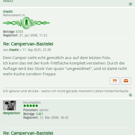
Ravelry
chaotic
Nähkromant:in
Beiträge:
6703
Registriert:
31. Jan 2008, 11:52
Re: Campervan-Bastelei
von
chaotic
» 11. Sep 2025, 22:28
Dein Camper sieht echt gemütlich aus auf dem letzten Foto.
Ich kann das mit der Kork-Trittfläche komplett verstehen. Durch die
Auflage wird das Stück Van quasi "umgewidmet", und ist damit nicht
mehr Küche sondern Treppe.
Priva
Zitat
Ich spinne und stricke - wenn ich nicht gerade meinem Leben hinterherlaufe...
Forumaddict
Pronomen:
sie/ihr
deepdarksin
Beiträge:
5481
Registriert:
12. Mär 2008, 18:42
Re: Campervan-Bastelei