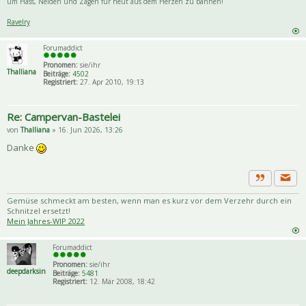
um Hass, Neiden und Zagen für heut aus dem Herzen zu bannen!
Ravelry
Forumaddict
Pronomen:
sie/ihr
Thalliana
Beiträge:
4502
Registriert:
27. Apr 2010, 19:13
Re: Campervan-Bastelei
von
Thalliana
» 16. Jun 2026, 13:26
Danke
Priva
Zitat
Gemüse schmeckt am besten, wenn man es kurz vor dem Verzehr durch ein
Schnitzel ersetzt!
Mein Jahres-WIP 2022
Forumaddict
Pronomen:
sie/ihr
deepdarksin
Beiträge:
5481
Registriert:
12. Mär 2008, 18:42