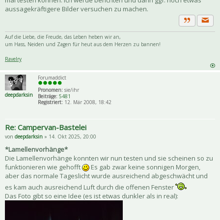
aussagekräftigere Bilder versuchen zu machen.
Priva
Zitat
Auf die Liebe, die Freude, das Leben heben wir an,
um Hass, Neiden und Zagen für heut aus dem Herzen zu bannen!
Ravelry
Forumaddict
Pronomen:
sie/ihr
deepdarksin
Beiträge:
5481
Registriert:
12. Mär 2008, 18:42
Re: Campervan-Bastelei
von
deepdarksin
» 14. Okt 2025, 20:00
*Lamellenvorhänge*
Die Lamellenvorhänge konnten wir nun testen und sie scheinen so zu
funktionieren wie gehofft
Es gab zwar keine sonnigen Morgen,
aber das normale Tageslicht wurde ausreichend abgeschwächt und
es kam auch ausreichend Luft durch die offenen Fenster
Das Foto gibt so eine Idee (es ist etwas dunkler als in real):