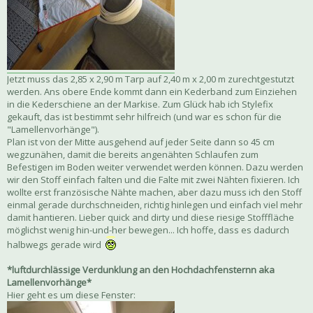
Jetzt muss das 2,85 x 2,90 m Tarp auf 2,40 m x 2,00 m zurechtgestutzt
werden. Ans obere Ende kommt dann ein Kederband zum Einziehen
in die Kederschiene an der Markise. Zum Glück hab ich Stylefix
gekauft, das ist bestimmt sehr hilfreich (und war es schon für die
"Lamellenvorhänge").
Plan ist von der Mitte ausgehend auf jeder Seite dann so 45 cm
wegzunähen, damit die bereits angenähten Schlaufen zum
Befestigen im Boden weiter verwendet werden können. Dazu werden
wir den Stoff einfach falten und die Falte mit zwei Nähten fixieren. Ich
wollte erst französische Nähte machen, aber dazu muss ich den Stoff
einmal gerade durchschneiden, richtig hinlegen und einfach viel mehr
damit hantieren. Lieber quick and dirty und diese riesige Stofffläche
möglichst wenig hin-und-her bewegen... Ich hoffe, dass es dadurch
halbwegs gerade wird
*luftdurchlässige Verdunklung an den Hochdachfensternn aka
Lamellenvorhänge*
Hier geht es um diese Fenster: