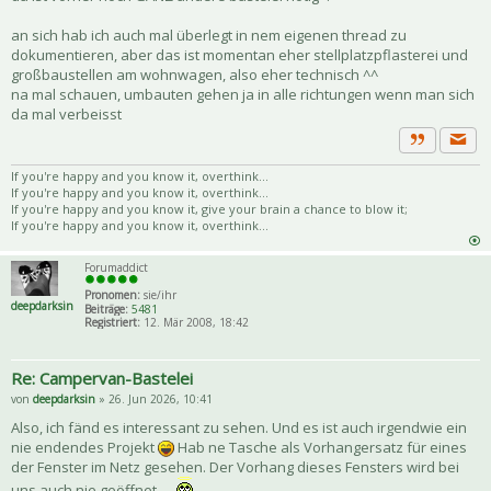
an sich hab ich auch mal überlegt in nem eigenen thread zu
dokumentieren, aber das ist momentan eher stellplatzpflasterei und
großbaustellen am wohnwagen, also eher technisch ^^
na mal schauen, umbauten gehen ja in alle richtungen wenn man sich
da mal verbeisst
Priva
Zitat
If you're happy and you know it, overthink...
If you're happy and you know it, overthink...
If you're happy and you know it, give your brain a chance to blow it;
If you're happy and you know it, overthink...
Forumaddict
Pronomen:
sie/ihr
deepdarksin
Beiträge:
5481
Registriert:
12. Mär 2008, 18:42
Re: Campervan-Bastelei
von
deepdarksin
» 26. Jun 2026, 10:41
Also, ich fänd es interessant zu sehen. Und es ist auch irgendwie ein
nie endendes Projekt
Hab ne Tasche als Vorhangersatz für eines
der Fenster im Netz gesehen. Der Vorhang dieses Fensters wird bei
uns auch nie geöffnet....