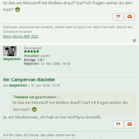
Ist das ein Netzstoff mit Wolken drauf? Darf ich fragen woher du den
hast?
Priva
Zitat
Gemüse schmeckt am besten, wenn man es kurz vor dem Verzehr durch ein
Schnitzel ersetzt!
Mein Jahres-WIP 2022
Forumaddict
Pronomen:
sie/ihr
deepdarksin
Beiträge:
5481
Registriert:
12. Mär 2008, 18:42
Re: Campervan-Bastelei
von
deepdarksin
» 16. Jun 2026, 12:47
Thalliana
hat geschrieben:
↑
Ist das ein Netzstoff mit Wolken drauf? Darf ich fragen woher du
den hast?
Ja, ein Moskitonetz, ich hab es bei stoff4you bestellt.
Priva
Zitat
Auf die Liebe, die Freude, das Leben heben wir an,