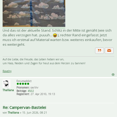
Und das ist der aktuelle Stand. Schlitz in der Mitte ist genäht (wie sich
da alles verzogen hat.. puuuh...
), rechter Rand eingefasst. Jetzt
muss ich erstmal auf Material warten bzw. weiteres einkaufen, bevor
es weitergeht.
Priva
Zitat
Auf die Liebe, die Freude, das Leben heben wir an,
um Hass, Neiden und Zagen für heut aus dem Herzen zu bannen!
Ravelry
Forumaddict
Pronomen:
sie/ihr
Thalliana
Beiträge:
4502
Registriert:
27. Apr 2010, 19:13
Re: Campervan-Bastelei
von
Thalliana
» 15. Jun 2026, 08:21