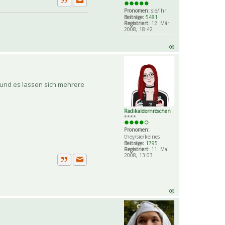
Private Nachricht senden
Zitat
Pronomen:
sie/ihr
Beiträge:
5481
Registriert:
12. Mär
2008, 18:42
 und es lassen sich mehrere
Radikaldornröschen
****
Pronomen:
they/sie/keines
Beiträge:
1795
Registriert:
11. Mai
2008, 13:03
Private Nachricht senden
Zitat