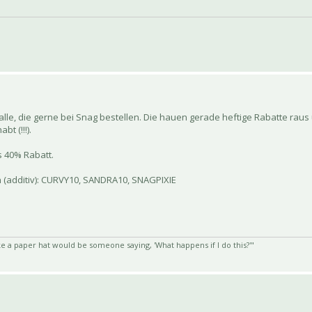
lle, die gerne bei Snag bestellen. Die hauen gerade heftige Rabatte raus
t (!!!).
es 40% Rabatt.
 (additiv): CURVY10, SANDRA10, SNAGPIXIE
e a paper hat would be someone saying, 'What happens if I do this?'"