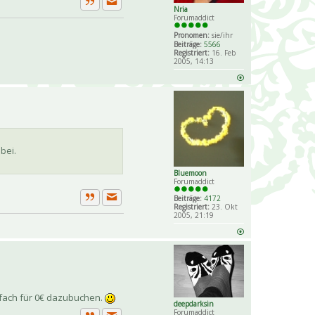
Nria
Private Nachricht senden
Zitat
Forumaddict
Pronomen:
sie/ihr
Beiträge:
5566
Registriert:
16. Feb
2005, 14:13
bei.
Bluemoon
Forumaddict
Beiträge:
4172
Private Nachricht senden
Registriert:
23. Okt
Zitat
2005, 21:19
nfach für 0€ dazubuchen.
deepdarksin
Forumaddict