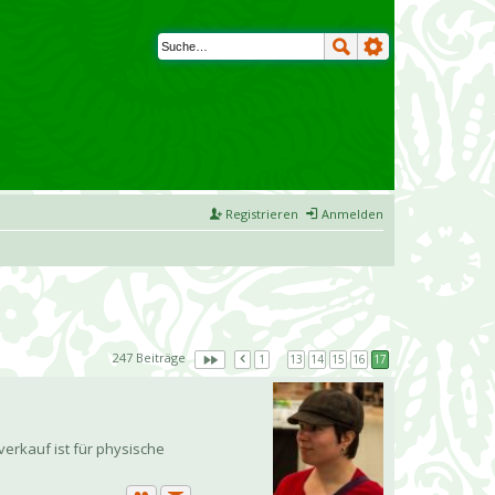
Registrieren
Anmelden
247 Beiträge
1
…
13
14
15
16
17
verkauf ist für physische