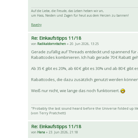
Auf die Liebe, die Freude, das Leben heben wir an,
um Hass, Neiden und Zagen für heut aus dem Herzen zu bannen!
Ravelry
Re: Einkaufstipps 11/18
von
Radikaldornröschen
» 20. Jun 2026, 13:25
Gerade zufällig auf Threads entdeckt und spannend für a
Rabattcodes kombinieren. Ich hab gerade 70 € Rabatt gehab
Ab 35 € gibt es 20%, ab 60 € gibt es 30% und ab 80 € gibt 
Rabattcodes, die dazu zusätzlich genutzt werden können
Weiß nur nicht, wie lange das noch funktioniert.
"Probably the last sound heard before the Universe folded up lik
(von Terry Pratchett)
Re: Einkaufstipps 11/18
von
Hana
» 23. Jun 2026, 21:18