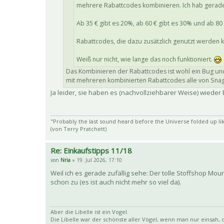
mehrere Rabattcodes kombinieren. Ich hab gerade 7
Ab 35 € gibt es 20%, ab 60 € gibt es 30% und ab 80 
Rabattcodes, die dazu zusätzlich genutzt werden
Weiß nur nicht, wie lange das noch funktioniert.
Das Kombinieren der Rabattcodes ist wohl ein Bug und
mit mehreren kombinierten Rabattcodes alle von Snag
Ja leider, sie haben es (nachvollziehbarer Weise) wiede
"Probably the last sound heard before the Universe folded up lik
(von Terry Pratchett)
Re: Einkaufstipps 11/18
von
Nria
» 19. Jul 2026, 17:10
Weil ich es gerade zufällig sehe: Der tolle Stoffshop Moun
schon zu (es ist auch nicht mehr so viel da).
Aber die Libelle ist ein Vogel.
Die Libelle war der schönste aller Vögel, wenn man nur einsah, da