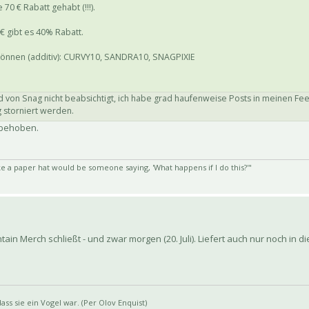
0 € Rabatt gehabt (!!!).
€ gibt es 40% Rabatt.
 können (additiv): CURVY10, SANDRA10, SNAGPIXIE
 von Snag nicht beabsichtigt, ich habe grad haufenweise Posts in meinen Fe
 storniert werden.
r behoben.
e a paper hat would be someone saying, 'What happens if I do this?'"
tain Merch schließt - und zwar morgen (20. Juli). Liefert auch nur noch in d
ss sie ein Vogel war. (Per Olov Enquist)