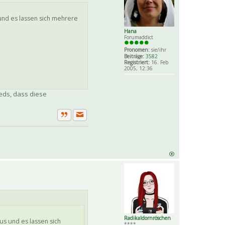
und es lassen sich mehrere
Hana
Forumaddict
Pronomen:
sie/ihr
Beiträge:
3582
Registriert:
16. Feb
2005, 12:36
eds, dass diese
Private Nachricht senden
Zitat
Radikaldornröschen
us und es lassen sich
****