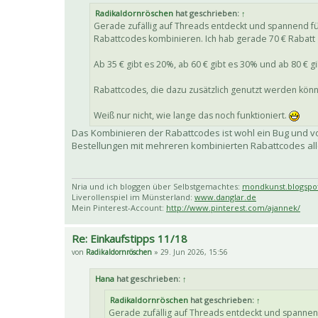
Radikaldornröschen
hat geschrieben:
↑
Gerade zufällig auf Threads entdeckt und spannend fü
Rabattcodes kombinieren. Ich hab gerade 70 € Rabatt ge
Ab 35 € gibt es 20%, ab 60 € gibt es 30% und ab 80 € g
Rabattcodes, die dazu zusätzlich genutzt werden kön
Weiß nur nicht, wie lange das noch funktioniert.
Das Kombinieren der Rabattcodes ist wohl ein Bug und vo
Bestellungen mit mehreren kombinierten Rabattcodes all
Nria und ich bloggen über Selbstgemachtes:
mondkunst.blogspo
Liverollenspiel im Münsterland:
www.danglar.de
Mein Pinterest-Account:
http://www.pinterest.com/ajannek/
Re: Einkaufstipps 11/18
von
Radikaldornröschen
» 29. Jun 2026, 15:56
Hana
hat geschrieben:
↑
Radikaldornröschen
hat geschrieben:
↑
Gerade zufällig auf Threads entdeckt und spannend