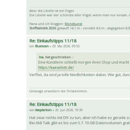
Aber die Libelle ist ein Vogel.
Die Libelle war der schönste aller Vögel, wenn man nur einsah, da
Hana und ich bloggen:
Mondkunst
Stoffstatistik 2026:
gekauft 14,1 m - vernäht 4,6 m - abgegeben 8,9
Re: Einkaufstipps 11/18
von
Bluemoon
» 29. Mai 2026, 09:55
Ina.
hat geschrieben:
↑
Eine Künstlerin schließt morgen ihren Shop und macht A
https://kaeselotti.de/
Verflixt, da sind ja tolle Niedlichkeiten dabei. Wie gut,
Umwege erweitern die Ortskenntnis.
Re: Einkaufstipps 11/18
von
deepdarksin
» 20. Jun 2026, 10:39
Hat zwar nichts mit DIY zu tun, aber ich habe es gerade z
Bei Aldi Talk gibt es bis zum 5.7. 10 GB Datenvolumen g