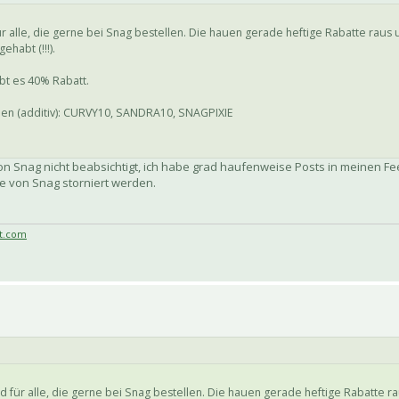
r alle, die gerne bei Snag bestellen. Die hauen gerade heftige Rabatte raus 
habt (!!!).
ibt es 40% Rabatt.
nen (additiv): CURVY10, SANDRA10, SNAGPIXIE
n Snag nicht beabsichtigt, ich habe grad haufenweise Posts in meinen Fe
e von Snag storniert werden.
t.com
 für alle, die gerne bei Snag bestellen. Die hauen gerade heftige Rabatte ra