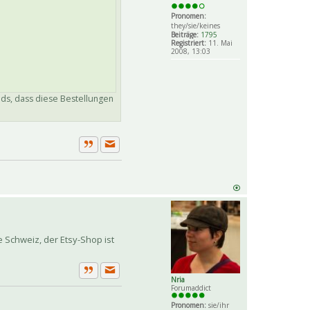
Pronomen:
they/sie/keines
Beiträge:
1795
Registriert:
11. Mai
2008, 13:03
eds, dass diese Bestellungen
Private Nachricht senden
Zitat
ie Schweiz, der Etsy-Shop ist
Nria
Private Nachricht senden
Zitat
Forumaddict
Pronomen:
sie/ihr