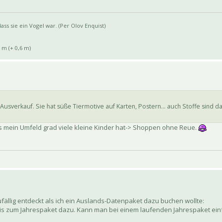
ss sie ein Vogel war. (Per Olov Enquist)
 m (+ 0,6 m)
usverkauf. Sie hat süße Tiermotive auf Karten, Postern... auch Stoffe sind da
 dass mein Umfeld grad viele kleine Kinder hat-> Shoppen ohne Reue.
ufällig entdeckt als ich ein Auslands-Datenpaket dazu buchen wollte:
ratis zum Jahrespaket dazu. Kann man bei einem laufenden Jahrespaket ei