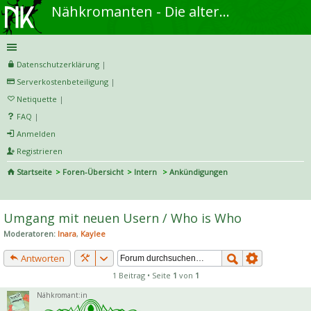
Nähkromanten - Die alternative Näh- und DIY-Community
Datenschutzerklärung
|
Serverkostenbeteiligung
|
Netiquette
|
FAQ
|
Anmelden
Registrieren
Startseite
Foren-Übersicht
Intern
Ankündigungen
S
uc
Umgang mit neuen Usern / Who is Who
he
Moderatoren:
Inara
,
Kaylee
Antworten
1 Beitrag • Seite
1
von
1
Nähkromant:in