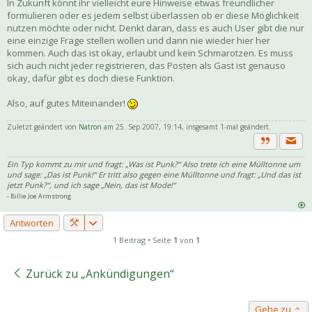
In Zukunft könnt ihr vielleicht eure Hinweise etwas freundlicher
formulieren oder es jedem selbst überlassen ob er diese Möglichkeit
nutzen möchte oder nicht. Denkt daran, dass es auch User gibt die nur
eine einzige Frage stellen wollen und dann nie wieder hier her
kommen. Auch das ist okay, erlaubt und kein Schmarotzen. Es muss
sich auch nicht jeder registrieren, das Posten als Gast ist genauso
okay, dafür gibt es doch diese Funktion.
Also, auf gutes Miteinander!
Zuletzt geändert von
Natron
am 25. Sep 2007, 19:14, insgesamt 1-mal geändert.
Priva
Zitat
Ein Typ kommt zu mir und fragt: „Was ist Punk?“ Also trete ich eine Mülltonne um
und sage: „Das ist Punk!“ Er tritt also gegen eine Mülltonne und fragt: „Und das ist
jetzt Punk?“, und ich sage „Nein, das ist Mode!“
- Billie Joe Armstrong
Antworten
1 Beitrag • Seite
1
von
1
Zurück zu „Ankündigungen“
Gehe zu