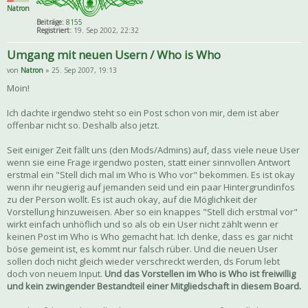
Natron
Beiträge:
8155
Registriert:
19. Sep 2002, 22:32
Umgang mit neuen Usern / Who is Who
von
Natron
» 25. Sep 2007, 19:13
Moin!
Ich dachte irgendwo steht so ein Post schon von mir, dem ist aber
offenbar nicht so. Deshalb also jetzt.
Seit einiger Zeit fällt uns (den Mods/Admins) auf, dass viele neue User
wenn sie eine Frage irgendwo posten, statt einer sinnvollen Antwort
erstmal ein "Stell dich mal im Who is Who vor" bekommen. Es ist okay
wenn ihr neugierig auf jemanden seid und ein paar Hintergrundinfos
zu der Person wollt. Es ist auch okay, auf die Möglichkeit der
Vorstellung hinzuweisen. Aber so ein knappes "Stell dich erstmal vor"
wirkt einfach unhöflich und so als ob ein User nicht zählt wenn er
keinen Post im Who is Who gemacht hat. Ich denke, dass es gar nicht
böse gemeint ist, es kommt nur falsch rüber. Und die neuen User
sollen doch nicht gleich wieder verschreckt werden, ds Forum lebt
doch von neuem Input.
Und das Vorstellen im Who is Who ist freiwillig
und kein zwingender Bestandteil einer Mitgliedschaft in diesem Board.