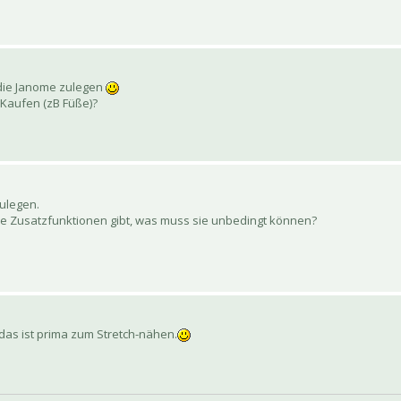
 die Janome zulegen
 Kaufen (zB Füße)?
zulegen.
he Zusatzfunktionen gibt, was muss sie unbedingt können?
, das ist prima zum Stretch-nähen.