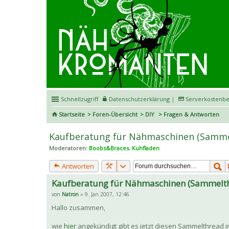
Schnellzugriff
Datenschutzerklärung
|
Serverkostenbe
Startseite
Foren-Übersicht
DIY
Fragen & Antworten
Kaufberatung für Nähmaschinen (Samme
Moderatoren:
Boobs&Braces
,
Kuhfladen
Antworten
Kaufberatung für Nähmaschinen (Sammelt
von
Natron
» 9. Jan 2007, 12:46
Hallo zusammen,
wie
hier
angekündigt gibt es jetzt diesen Sammelthread i