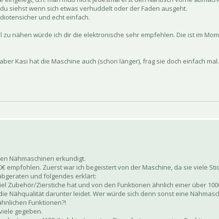
 du siehst wenn sich etwas verhuddelt oder der Faden ausgeht.
diotensicher und echt einfach.
 zu nähen würde ich dir die elektronische sehr empfehlen. Die ist im Mo
, aber Kasi hat die Maschine auch (schon länger), frag sie doch einfach mal
gen Nähmaschinen erkundigt.
0€ empfohlen. Zuerst war ich begeistert von der Maschine, da sie viele Sti
bgeraten und folgendes erklärt:
 viel Zubehör/Zierstiche hat und von den Funktionen ähnlich einer über 100
h die Nähqualität darunter leidet. Wer würde sich denn sonst eine Nähmas
hnlichen Funktionen?!
viele gegeben.