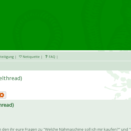
teiligung
|
Netiquette
|
FAQ
|
lthread)
hread)
n den ihr eure Fragen zu "Welche Nähmaschine soll ich mir kaufen?" und "