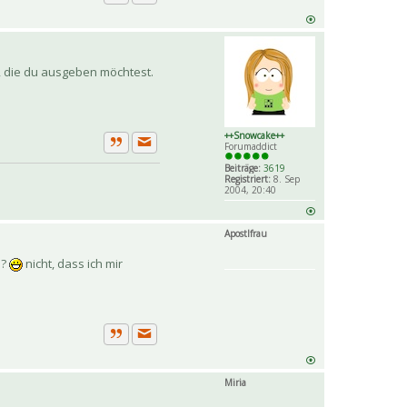
Private Nachricht senden
Zitat
n, die du ausgeben möchtest.
++Snowcake++
Forumaddict
Private Nachricht senden
Zitat
Beiträge:
3619
Registriert:
8. Sep
2004, 20:40
Apostlfrau
n?
nicht, dass ich mir
Private Nachricht senden
Zitat
Miria