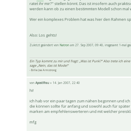
ratet ihr mir?" stellen könnt. Das ist insofern auch prak
werden kann ob zu einen bestimmten Modell schon mal 
Wer ein komplexes Problem hat was hier den Rahmen spr
Also: Los gehts!
Zuletzt geändert von
Natron
am 27. Sep 2007, 09:40, insgesamt 1-mal ge
Ein Typ kommt zu mir und fragt: „Was ist Punk?“ Also trete ich eine
sage „Nein, das ist Mode!“
- Billie Joe Armstrong
von
Apostlfrau
» 14. Jan 2007, 22:40
hi!
ich hab vor ein paar tagen zum nähen begonnen und ich h
die können sollte für anfang und sowohl auch für später f
marken am empfehlenswerteren und mit welcher preiskl
mfg