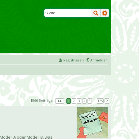
Registrieren
Anmelden
1866 Beiträge
1
2
3
4
5
…
125
Modell A oder Modell B, was