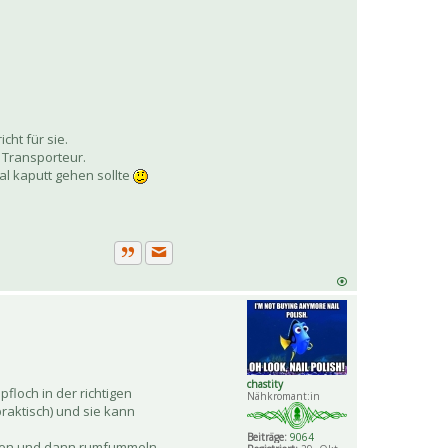
ht für sie.
 Transporteur.
l kaputt gehen sollte
Private Nachricht senden
Zitat
chastity
floch in der richtigen
Nähkromant:in
praktisch) und sie kann
Beiträge:
9064
chen und dann rumfummeln.