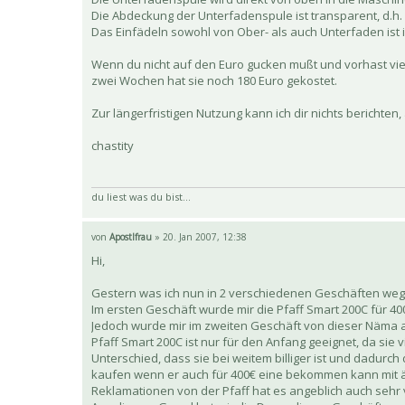
Die Abdeckung der Unterfadenspule ist transparent, d.h.
Das Einfädeln sowohl von Ober- als auch Unterfaden ist i
Wenn du nicht auf den Euro gucken mußt und vorhast viel
zwei Wochen hat sie noch 180 Euro gekostet.
Zur längerfristigen Nutzung kann ich dir nichts berichten
chastity
du liest was du bist...
von
Apostlfrau
» 20. Jan 2007, 12:38
Hi,
Gestern was ich nun in 2 verschiedenen Geschäften we
Im ersten Geschäft wurde mir die Pfaff Smart 200C für 40
Jedoch wurde mir im zweiten Geschäft von dieser Näma a
Pfaff Smart 200C ist nur für den Anfang geeignet, da sie
Unterschied, dass sie bei weitem billiger ist und dadurc
kaufen wenn er auch für 400€ eine bekommen kann mit ä
Reklamationen von der Pfaff hat es angeblich auch sehr 