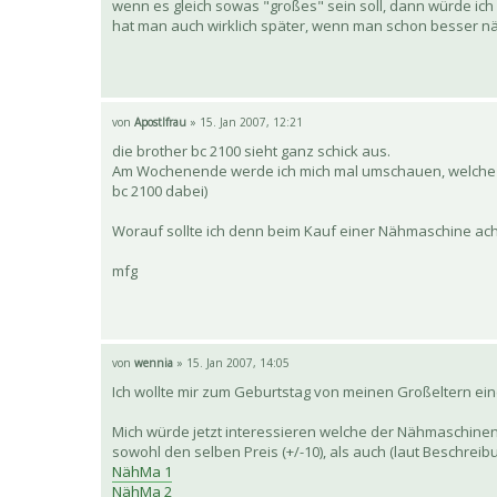
wenn es gleich sowas "großes" sein soll, dann würde ich 
hat man auch wirklich später, wenn man schon besser nä
von
Apostlfrau
» 15. Jan 2007, 12:21
die brother bc 2100 sieht ganz schick aus.
Am Wochenende werde ich mich mal umschauen, welche N
bc 2100 dabei)
Worauf sollte ich denn beim Kauf einer Nähmaschine achte
mfg
von
wennia
» 15. Jan 2007, 14:05
Ich wollte mir zum Geburtstag von meinen Großeltern 
Mich würde jetzt interessieren welche der Nähmaschinen 
sowohl den selben Preis (+/-10), als auch (laut Beschreib
NähMa 1
NähMa 2