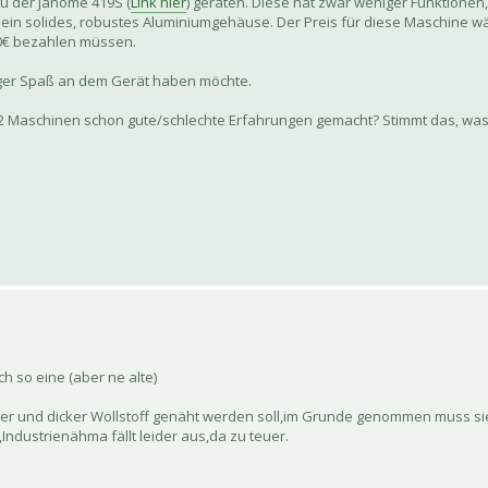
u der Janome 419S (
Link hier
) geraten. Diese hat zwar weniger Funktionen,
h ein solides, robustes Aluminiumgehäuse. Der Preis für diese Maschine w
60€ bezahlen müssen.
nger Spaß an dem Gerät haben möchte.
n 2 Maschinen schon gute/schlechte Erfahrungen gemacht? Stimmt das, wa
h so eine (aber ne alte)
er und dicker Wollstoff genäht werden soll,im Grunde genommen muss sie
Industrienähma fällt leider aus,da zu teuer.