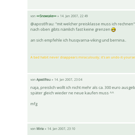
von
++Snowcake++
» 14. Jan 2007, 22:49
@apostlfrau: "mit welcher preisklasse muss ich rechnen" 
nach oben gibts nämlich fast keine grenzen
an sich empfehle ich husqvarna-viking und bernina..
A bad habit never disappears miraculously; it's an undo-it-yoursel
von
Apostlfrau
» 14. Jan 2007, 23:04
naja, preislich wollt ich nicht mehr als ca. 300 euro au
später gleich wieder ne neue kaufen muss ^^
mfg
von
Miria
» 14. Jan 2007, 23:10