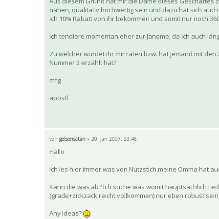
Aus diesem Grund hat mir die Dame dieses Geschäftes z
nähen, qualitativ hochwertig sein und dazu hat sich auc
ich 10% Rabatt von ihr bekommen und somit nur noch 3
Ich tendiere momentan eher zur Janome, da ich auch lä
Zu welcher würdet ihr mir raten bzw. hat jemand mit de
Nummer 2 erzählt hat?
mfg
apostl
von
gelsensatan
» 20. Jan 2007, 23:46
Hallo
Ich les hier immer was von Nutzstich,meine Omma hat auc
Kann die was ab? Ich suche was womit hauptsächlich Led
(grade+zickzack reicht vollkommen) nur eben robust sein,
Any Ideas?