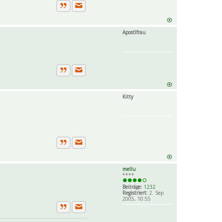
Private Nachricht senden
Zitat
Apostlfrau
Private Nachricht senden
Zitat
Kitty
Private Nachricht senden
Zitat
mellu
****
Beiträge:
1232
Registriert:
2. Sep
2005, 10:55
Private Nachricht senden
Zitat