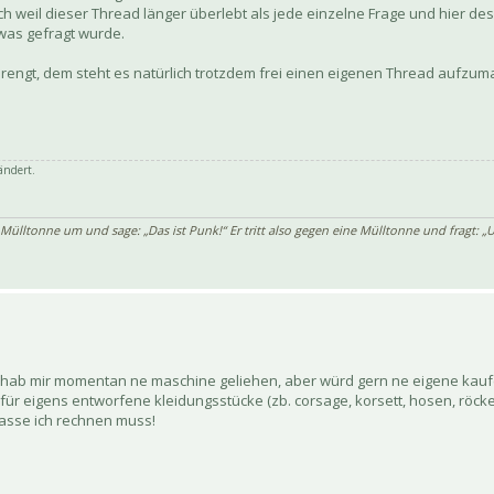
tisch weil dieser Thread länger überlebt als jede einzelne Frage und hier 
was gefragt wurde.
engt, dem steht es natürlich trotzdem frei einen eigenen Thread aufzum
ändert.
 Mülltonne um und sage: „Das ist Punk!“ Er tritt also gegen eine Mülltonne und fragt: „U
ab mir momentan ne maschine geliehen, aber würd gern ne eigene kaufen .
ür eigens entworfene kleidungsstücke (zb. corsage, korsett, hosen, röcke, 
asse ich rechnen muss!