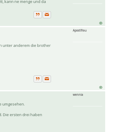
nett, kann ne menge und da
Private Nachricht senden
Zitat
Apostlfrau
h unter anderem die brother
Private Nachricht senden
Zitat
wennia
le umgesehen.
. Die ersten drei haben