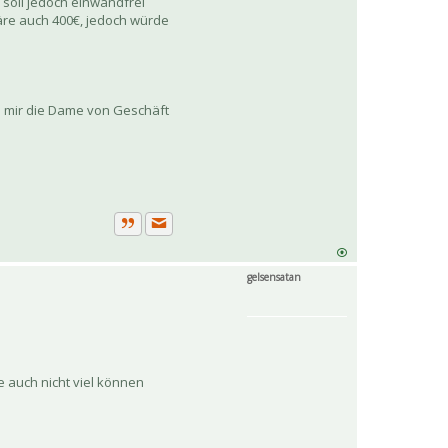
 soll jedoch einwandfrei
äre auch 400€, jedoch würde
s mir die Dame von Geschäft
Private Nachricht senden
Zitat
gelsensatan
 auch nicht viel können