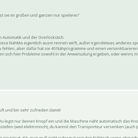
 ist sie im großen und ganzen nur spielerei?
h-Automatik und der Overlockstich.
diese NähMa eigentlich ausm rennen wirft, außer irgendetwas anderes spric
 zu fehlen, aber dafür hat sie 40 Nähprogramme und einen versenkbareren
n sich hier Probleme sowohl in der Anwenudung ergeben, oder wenns ma
ft und bin sehr zufrieden damit!
Du legst nur deinen Knopf ein und die Maschine näht automatisch das Knop
nstellen (weil elektronisch), du kannst den Transporteur versenken (auch 
ne eingelegt, d.h. man muß nicht jedesmal erst den Nähtisch vorne abma