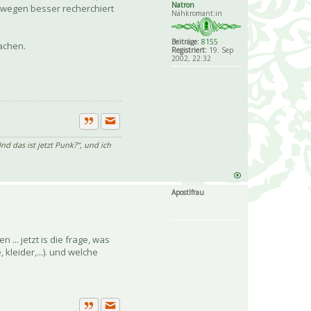
Natron
deswegen besser recherchiert
Nähkromant:in
Beiträge:
8155
achen.
Registriert:
19. Sep
2002, 22:32
Private Nachricht senden
Zitat
nd das ist jetzt Punk?“, und ich
Apostlfrau
.. jetzt is die frage, was
kleider,...). und welche