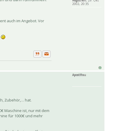
Registriert:
29. Okt
2002, 20:35
ment auch im Angebot. Vor
.
Private Nachricht senden
Zitat
Apostlfrau
ch, Zubehör,… hat.
0€ Maschine ist, nur mit dem
chine für 1000€ und mehr