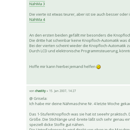
NähMa 3
Die vierte ist etwas teurer, aber ist sie auch besser oder
NähMa 4
An den ersten beiden gefällt mir besonders die Knopfloc
Die dritte hat scheinbar keine Knopfloch-Automatik was 
Bei der vierten scheint wieder die Knopfloch-Automatik
Durch LCD und elektronische Programmsteuerung, könnte
Hoffe mir kann hierbei jemand helfen
von
chastity
» 15. Jan 2007, 14:27
@ Grisela:
Ich habe mir deine Nähmaschine Nr. 4 letzte Woche gekau
Das 1-StufenKnopfloch was sie hat ist seeehr praktisch. 
Größe. Die Stichlänge und -breite läßt sich sehr genau ei
speziell dicke Stoffe gut nähen.
Die Unterfadenspule wird direkt von oben in die Maschi