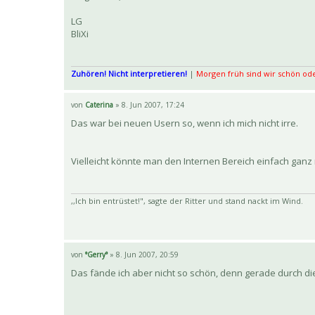
LG
BliXi
Zuhören! Nicht interpretieren!
|
Morgen früh sind wir schön ode
von
Caterina
» 8. Jun 2007, 17:24
Das war bei neuen Usern so, wenn ich mich nicht irre.
Vielleicht könnte man den Internen Bereich einfach gan
,,Ich bin entrüstet!", sagte der Ritter und stand nackt im Wind.
von
°Gerry°
» 8. Jun 2007, 20:59
Das fände ich aber nicht so schön, denn gerade durch die 