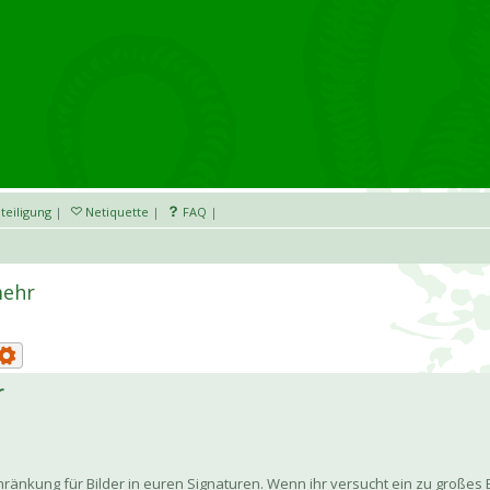
teiligung
|
Netiquette
|
FAQ
|
mehr
r
chränkung für Bilder in euren Signaturen. Wenn ihr versucht ein zu große