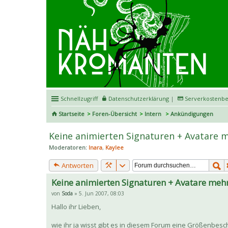
Schnellzugriff
Datenschutzerklärung
|
Serverkostenbe
Startseite
Foren-Übersicht
Intern
Ankündigungen
Keine animierten Signaturen + Avatare 
Moderatoren:
Inara
,
Kaylee
Antworten
Keine animierten Signaturen + Avatare meh
von
Soda
» 5. Jun 2007, 08:03
Hallo ihr Lieben,
wie ihr ja wisst gibt es in diesem Forum eine Größenbes