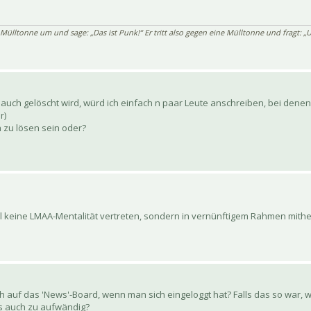
 Mülltonne um und sage: „Das ist Punk!“ Er tritt also gegen eine Mülltonne und fragt: „U
auch gelöscht wird, würd ich einfach n paar Leute anschreiben, bei denen m
r)
zu lösen sein oder?
ll keine LMAA-Mentalität vertreten, sondern in vernünftigem Rahmen mithe
 auf das 'News'-Board, wenn man sich eingeloggt hat? Falls das so war, w
as auch zu aufwändig?