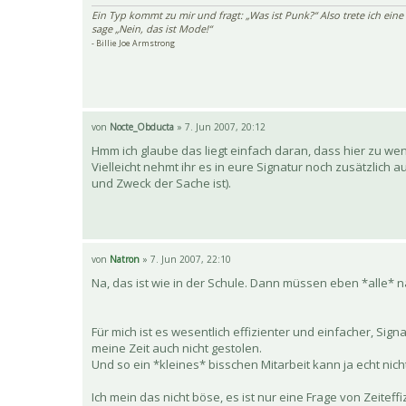
Ein Typ kommt zu mir und fragt: „Was ist Punk?“ Also trete ich eine
sage „Nein, das ist Mode!“
- Billie Joe Armstrong
von
Nocte_Obducta
» 7. Jun 2007, 20:12
Hmm ich glaube das liegt einfach daran, dass hier zu weni
Vielleicht nehmt ihr es in eure Signatur noch zusätzlich 
und Zweck der Sache ist).
von
Natron
» 7. Jun 2007, 22:10
Na, das ist wie in der Schule. Dann müssen eben *alle* 
Für mich ist es wesentlich effizienter und einfacher, Sig
meine Zeit auch nicht gestolen.
Und so ein *kleines* bisschen Mitarbeit kann ja echt nicht
Ich mein das nicht böse, es ist nur eine Frage von Zeitef