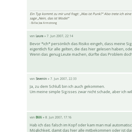
Ein Typ kommt zu mir und fragt: „Was ist Punk?“ Also trete ich eine
sage „Nein, das ist Mode!“
- Billie Joe Armstrong
von
Laura
» 7. Jun 2007, 22:14
Bevor *ich* persönlich das Risiko eingeh, dass meine Sig 
eigentlich für alle gelten, die das hier gelesen haben, ode
Wenn das genug Leute machen, dürfte das Problem doch 
von
Sevenin
» 7. Jun 2007, 22:33
Ja, zu dem Schluß bin ich auch gekommen.
Um meine simple Sig isses zwar nicht schade, aber ich wi
von
BliXi
» 8. Jun 2007, 17:16
Hab ich das falsch im Kopf oder kam man mal automatisch
Möglichkeit, damit das hier alle mitbekommen oder ist d