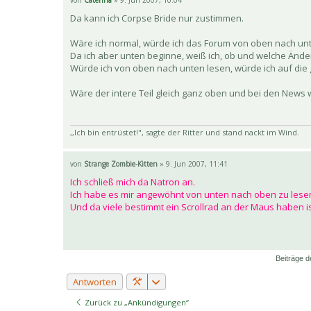
von
Caterina
» 9. Jun 2007, 10:04
Da kann ich Corpse Bride nur zustimmen.
Wäre ich normal, würde ich das Forum von oben nach un
Da ich aber unten beginne, weiß ich, ob und welche Ände
Würde ich von oben nach unten lesen, würde ich auf die 
Wäre der intere Teil gleich ganz oben und bei den New
,,Ich bin entrüstet!", sagte der Ritter und stand nackt im Wind.
von
Strange Zombie-Kitten
» 9. Jun 2007, 11:41
Ich schließ mich da Natron an.
Ich habe es mir angewöhnt von unten nach oben zu lesen,
Und da viele bestimmt ein Scrollrad an der Maus haben
Beiträge d
Antworten
Zurück zu „Ankündigungen“