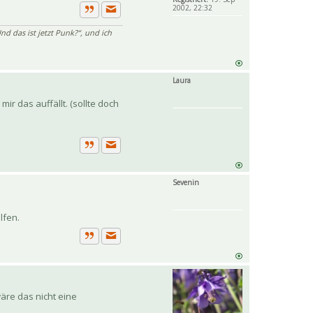
2002, 22:32
Private Nachricht senden
Zitat
nd das ist jetzt Punk?“, und ich
Laura
ir das auffällt. (sollte doch
Private Nachricht senden
Zitat
Sevenin
lfen.
Private Nachricht senden
Zitat
äre das nicht eine