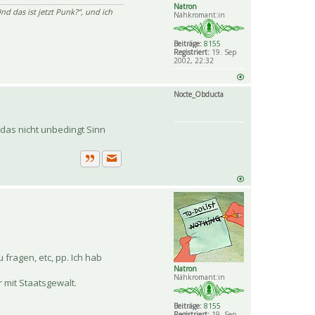
Zitat
Natron
nd das ist jetzt Punk?“, und ich
Nähkromant:in
Beiträge:
8155
Registriert:
19. Sep
2002, 22:32
Nocte_Obducta
 das nicht unbedingt Sinn
Private Nachricht senden
Zitat
 fragen, etc, pp. Ich hab
Natron
Nähkromant:in
r mit Staatsgewalt.
Beiträge:
8155
Registriert:
19. Sep