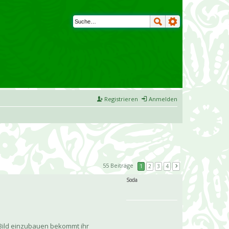
Registrieren
Anmelden
55 Beiträge
1
2
3
4
Soda
s Bild einzubauen bekommt ihr