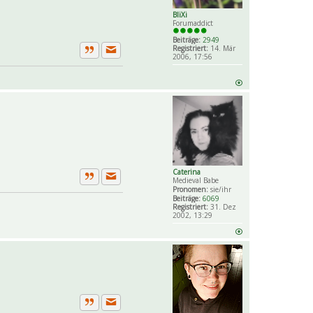
BliXi
Forumaddict
Beiträge:
2949
Registriert:
14. Mär
2006, 17:56
Private Nachricht senden
Zitat
Caterina
Medieval Babe
Private Nachricht senden
Zitat
Pronomen:
sie/ihr
Beiträge:
6069
Registriert:
31. Dez
2002, 13:29