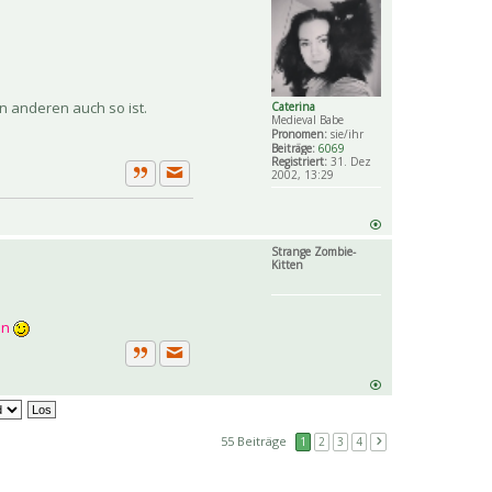
n anderen auch so ist.
Caterina
Medieval Babe
Pronomen:
sie/ihr
Beiträge:
6069
Registriert:
31. Dez
2002, 13:29
Private Nachricht senden
Zitat
Strange Zombie-
Kitten
en
Private Nachricht senden
Zitat
55 Beiträge
1
2
3
4