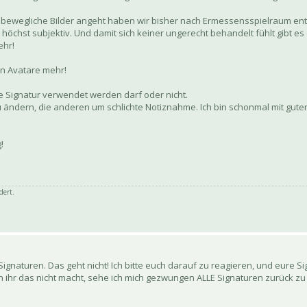
 bewegliche Bilder angeht haben wir bisher nach Ermessensspielraum ent
r höchst subjektiv. Und damit sich keiner ungerecht behandelt fühlt gibt e
ehr!
en Avatare mehr!
ne Signatur verwendet werden darf oder nicht.
n zu ändern, die anderen um schlichte Notiznahme. Ich bin schonmal mit gu
!
dert.
Signaturen. Das geht nicht! Ich bitte euch darauf zu reagieren, und eure S
 ihr das nicht macht, sehe ich mich gezwungen ALLE Signaturen zurück zu