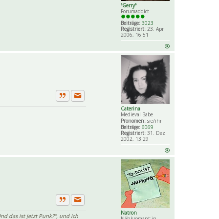
Private Nachricht senden
Zitat
°Gerry°
Forumaddict
Beiträge:
3023
Registriert:
23. Apr
2006, 16:51
Private Nachricht senden
Zitat
Caterina
Medieval Babe
Pronomen:
sie/ihr
Beiträge:
6069
Registriert:
31. Dez
2002, 13:29
Private Nachricht senden
Zitat
Natron
nd das ist jetzt Punk?“, und ich
Nähkromant:in