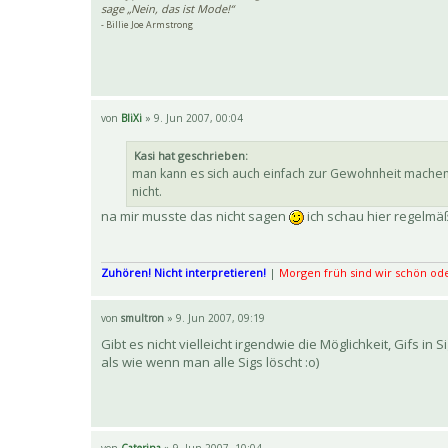
sage „Nein, das ist Mode!“
- Billie Joe Armstrong
von
BliXi
» 9. Jun 2007, 00:04
Kasi hat geschrieben:
man kann es sich auch einfach zur Gewohnheit machen 
nicht.
na mir musste das nicht sagen
ich schau hier regelmäß
Zuhören! Nicht interpretieren!
|
Morgen früh sind wir schön ode
von
smultron
» 9. Jun 2007, 09:19
Gibt es nicht vielleicht irgendwie die Möglichkeit, Gifs in
als wie wenn man alle Sigs löscht :o)