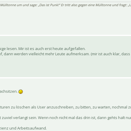
 Mülltonne um und sage: „Das ist Punk!“ Er tritt also gegen eine Mülltonne und fragt: „U
ge lesen. Mir ist es auch erst heute aufgefallen.
auf, dann werden vielleicht mehr Leute aufmerksam. (mir ist auch klar, dass
nachsitzen.
naturen zu löschen als User anzuschreiben, zu bitten, zu warten, nochmal zu
 zuviel verlangt sein. Wenn noch nicht mal das drin ist, dann gehts halt nu
fizienz und Arbeitsaufwand.