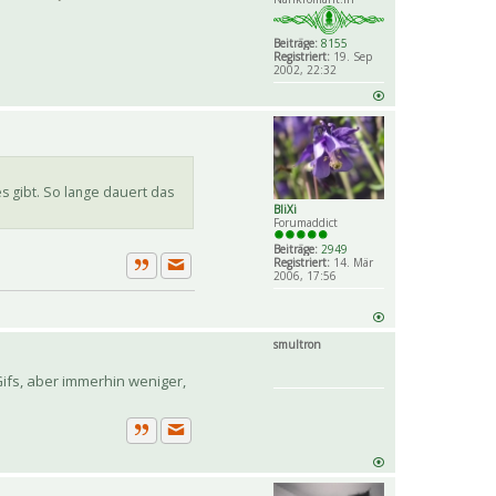
Beiträge:
8155
Registriert:
19. Sep
2002, 22:32
s gibt. So lange dauert das
BliXi
Forumaddict
Beiträge:
2949
Registriert:
14. Mär
2006, 17:56
Private Nachricht senden
Zitat
smultron
 Gifs, aber immerhin weniger,
Private Nachricht senden
Zitat