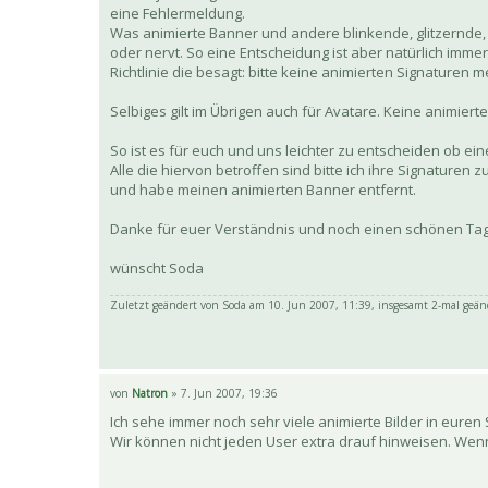
eine Fehlermeldung.
Was animierte Banner und andere blinkende, glitzernde,
oder nervt. So eine Entscheidung ist aber natürlich imme
Richtlinie die besagt: bitte keine animierten Signaturen m
Selbiges gilt im Übrigen auch für Avatare. Keine animiert
So ist es für euch und uns leichter zu entscheiden ob ei
Alle die hiervon betroffen sind bitte ich ihre Signature
und habe meinen animierten Banner entfernt.
Danke für euer Verständnis und noch einen schönen Tag
wünscht Soda
Zuletzt geändert von
Soda
am 10. Jun 2007, 11:39, insgesamt 2-mal geän
von
Natron
» 7. Jun 2007, 19:36
Ich sehe immer noch sehr viele animierte Bilder in euren 
Wir können nicht jeden User extra drauf hinweisen. Wenn