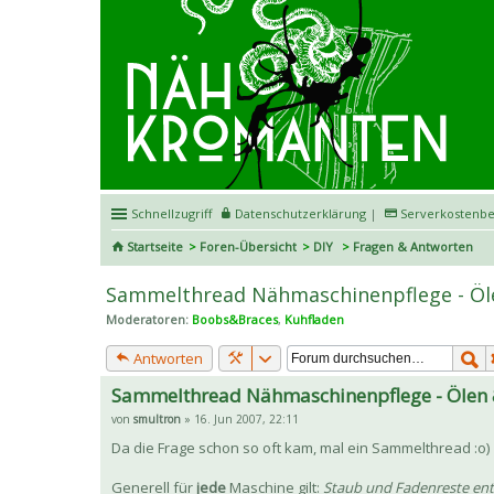
Schnellzugriff
Datenschutzerklärung
|
Serverkostenbe
Startseite
Foren-Übersicht
DIY
Fragen & Antworten
Sammelthread Nähmaschinenpflege - Öl
Moderatoren:
Boobs&Braces
,
Kuhfladen
Antworten
Sammelthread Nähmaschinenpflege - Ölen 
von
smultron
» 16. Jun 2007, 22:11
Da die Frage schon so oft kam, mal ein Sammelthread :o)
Generell für
jede
Maschine gilt:
Staub und Fadenreste en