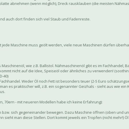
Stichplatte abnehmen (wenn möglich), Dreck rausklauben (die meisten Näh
 auch dort finden sich viel Staub und Fadenreste.
cht jede Maschine muss geölt werden, viele neue Maschinen dürfen überha
chinenöl, wie z.B. Ballistol. Nähmaschinenöl gibt es im Fachhandel, Ball
kommt nicht auf die Idee, Speiseöl oder ähnliches zu verwenden! (soothin
D-40)
Fachhandel. Weder Öl noch Fett ist besonders teuer (2-5 Euro schätzungsw
an es praktischer will, z.B. ein sogenannter Geizhals - sieht aus wie ein
us.
rn, 70ern - mit neueren Modellen habe ich keine Erfahrung):
ffen bzw. sich gegeneinander bewegen. Dazu Maschine öffnen (oben und un
 sieht man diese Stellen. Dort kommt jeweils ein Tropfen (nicht mehr!) Ö