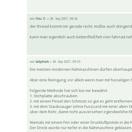
von
Frau O.
» 28. Sep 2007, 08:36
der thread kommt mir gerade recht. müßte auch dringend
kann man eigentlich auch kettenfließfett vom fahrrad neh
von
ladyshark
» 28. Sep 2007, 09:03
Die meisten modernen Nähmaschinen dürfen überhaupt n
Aber eine Reinigung, vor allem wenn man mit fusseligen St
Folgende Methode hat sich bei mir bewährt:
1. Stichplatte abschrauben
2. mit einem Pinsel den Schmutz so gut es geht entfernen
3. mit dem Staubsauger (ohne Fuss) und mit einer alten
über dem Rohr, damit nicht ausversehen irgendwelche K
Niemals mit einem Fön oder einer Druckluftpistole in di
Der Dreck würde nur tiefer in die Nähmaschine geblasen