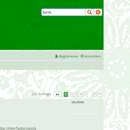
Registrieren
Anmelden
310 Beiträge
1
2
3
4
5
…
21
smultron
o die Unterfadenspule