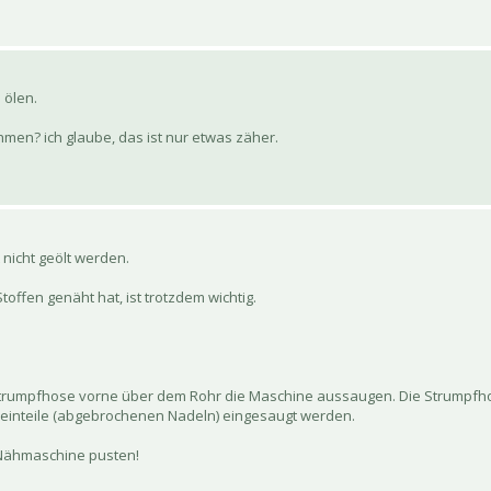
 ölen.
men? ich glaube, das ist nur etwas zäher.
icht geölt werden.
offen genäht hat, ist trotzdem wichtig.
 Strumpfhose vorne über dem Rohr die Maschine aussaugen. Die Strumpfhos
leinteile (abgebrochenen Nadeln) eingesaugt werden.
e Nähmaschine pusten!
.