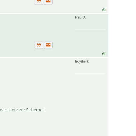
Private Nachricht senden
Zitat
Frau O.
Private Nachricht senden
Zitat
ladyshark
e ist nur zur Sicherheit