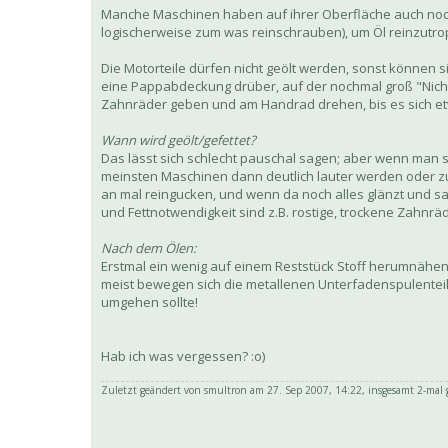
Manche Maschinen haben auf ihrer Oberfläche auch noch k
logischerweise zum was reinschrauben), um Öl reinzutro
Die Motorteile dürfen nicht geölt werden, sonst können 
eine Pappabdeckung drüber, auf der nochmal groß "Nicht
Zahnräder geben und am Handrad drehen, bis es sich etw
Wann wird geölt/gefettet?
Das lässt sich schlecht pauschal sagen; aber wenn man s
meinsten Maschinen dann deutlich lauter werden oder zu
an mal reingucken, und wenn da noch alles glänzt und sa
und Fettnotwendigkeit sind z.B. rostige, trockene Zahnräd
Nach dem Ölen:
Erstmal ein wenig auf einem Reststück Stoff herumnähen
meist bewegen sich die metallenen Unterfadenspulenteil
umgehen sollte!
Hab ich was vergessen? :o)
Zuletzt geändert von
smultron
am 27. Sep 2007, 14:22, insgesamt 2-mal 