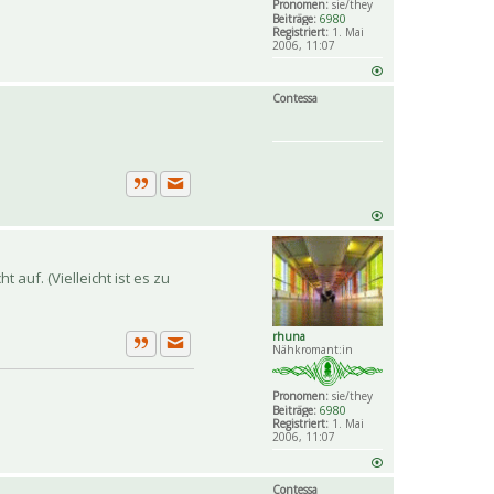
Pronomen:
sie/they
Beiträge:
6980
Registriert:
1. Mai
2006, 11:07
Contessa
Private Nachricht senden
Zitat
 auf. (Vielleicht ist es zu
rhuna
Nähkromant:in
Private Nachricht senden
Zitat
Pronomen:
sie/they
Beiträge:
6980
Registriert:
1. Mai
2006, 11:07
Contessa