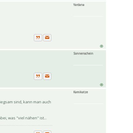
Yardana
Private Nachricht senden
Zitat
Sonnenschein
Private Nachricht senden
Zitat
Kamikatze
 biegsam sind, kann man auch
ei, was "viel nähen" ist...