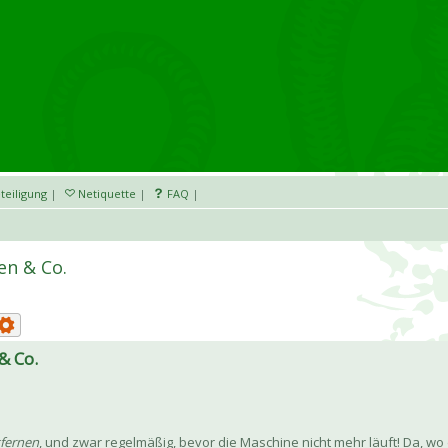
teiligung
|
Netiquette
|
FAQ
|
en & Co.
& Co.
tfernen
, und zwar regelmäßig, bevor die Maschine nicht mehr läuft! Da, w