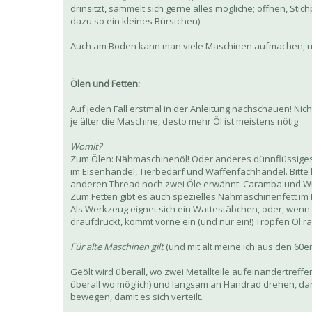
drinsitzt, sammelt sich gerne alles mögliche; öffnen, 
dazu so ein kleines Bürstchen).
Auch am Boden kann man viele Maschinen aufmachen, und
Ölen und Fetten:
Auf jeden Fall erstmal in der Anleitung nachschauen! Ni
je älter die Maschine, desto mehr Öl ist meistens nötig.
Womit?
Zum Ölen: Nähmaschinenöl! Oder anderes dünnflüssiges Mas
im Eisenhandel, Tierbedarf und Waffenfachhandel. Bitte 
anderen Thread noch zwei Öle erwähnt: Caramba und W
Zum Fetten gibt es auch spezielles Nähmaschinenfett im 
Als Werkzeug eignet sich ein Wattestäbchen, oder, wenn m
draufdrückt, kommt vorne ein (und nur ein!) Tropfen Öl ra
Für alte Maschinen gilt
(und mit alt meine ich aus den 60e
Geölt wird überall, wo zwei Metallteile aufeinandertre
überall wo möglich) und langsam an Handrad drehen, dann
bewegen, damit es sich verteilt.