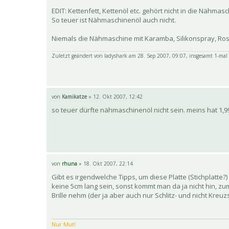
EDIT: Kettenfett, Kettenöl etc. gehört nicht in die Nähmas
So teuer ist Nähmaschinenöl auch nicht.
Niemals die Nähmaschine mit Karamba, Silikonspray, Ros
Zuletzt geändert von
ladyshark
am 28. Sep 2007, 09:07, insgesamt 1-mal 
von
Kamikatze
» 12. Okt 2007, 12:42
so teuer dürfte nähmaschinenöl nicht sein. meins hat 1,99
von
rhuna
» 18. Okt 2007, 22:14
Gibt es irgendwelche Tipps, um diese Platte (Stichplatt
keine 5cm lang sein, sonst kommt man da ja nicht hin, zu
Brille nehm (der ja aber auch nur Schlitz- und nicht Kreuzs
Nur Mut!