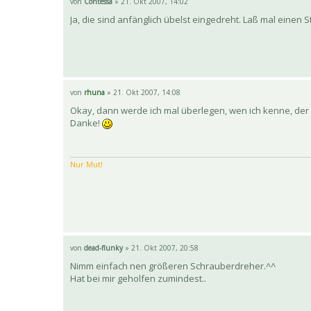
von
Contessa
» 21. Okt 2007, 14:02
Ja, die sind anfänglich übelst eingedreht. Laß mal einen 
von
rhuna
» 21. Okt 2007, 14:08
Okay, dann werde ich mal überlegen, wen ich kenne, der 
Danke!
Nur Mut!
von
dead-flunky
» 21. Okt 2007, 20:58
Nimm einfach nen größeren Schrauberdreher.^^
Hat bei mir geholfen zumindest..