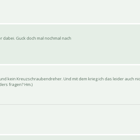
er dabei. Guck doch mal nochmal nach
z- und kein Kreuzschraubendreher. Und mit dem krieg ich das leider auch nicht
ders fragen? Hm.)