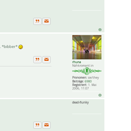
Private Nachricht senden
Zitat
.. *bibber*
rhuna
Private Nachricht senden
Zitat
Nähkromant:in
Pronomen:
sie/they
Beiträge:
6980
Registriert:
1. Mai
2006, 11:07
dead-flunky
Private Nachricht senden
Zitat