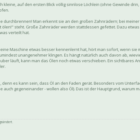
leine, auf den ersten Blick völlig sinnlose Löchlein (ohne Gewinde drin,
pfen.
sie durchbrennen! Man erkennt sie an den großen Zahnrädern; bei meiner 
 ölen!" steht. Große Zahnräder werden stattdessen gefettet. Dazu etwas
as verteilt hat.
eine Maschine etwas besser kennenlernt hat, hört man sofort, wenn sie m
mindest unangenehmer klingen. Es hängt natürlich auch davon ab, wievie
uber läuft, kann man das Ölen noch etwas verschieben. Ein sichtbares An
er.
, denn es kann sein, dass Öl an den Faden gerät. Besonders vom Unterfa
e auch gegeneinander - wollen also Öl). Das ist der Hauptgrund, warum 
geändert.