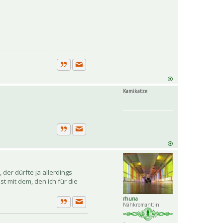
Private Nachricht senden
Zitat
Kamikatze
Private Nachricht senden
Zitat
der dürfte ja allerdings
t mit dem, den ich für die
rhuna
Nähkromant:in
Private Nachricht senden
Zitat