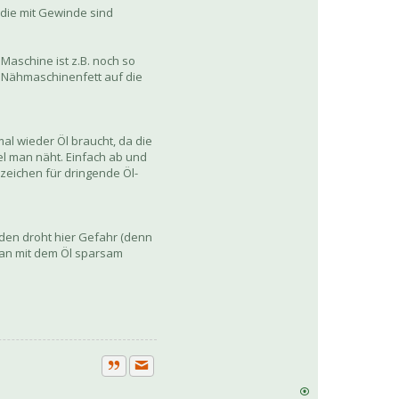
 die mit Gewinde sind
Maschine ist z.B. noch so
 Nähmaschinenfett auf die
al wieder Öl braucht, da die
l man näht. Einfach ab und
zeichen für dringende Öl-
den droht hier Gefahr (denn
man mit dem Öl sparsam
Private Nachricht senden
Zitat