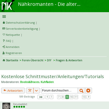
Nähkromanten - Die alternative Näh- und DIY-Community
Datenschutzerklärung
|
Serverkostenbeteiligung
|
Netiquette
|
FAQ
|
Anmelden
Registrieren
Startseite
Foren-Übersicht
DIY
Fragen & Antworten
S
uc
Kostenlose Schnittmuster/Anleitungen/Tutorials
he
Moderatoren:
Boobs&Braces
,
Kuhfladen
Antworten
189 Beiträge
1
…
7
8
9
10
11
…
13
Forumaddict