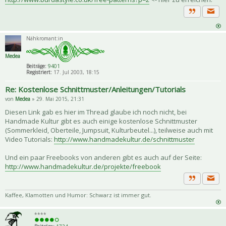
Priva
Zitat
Nähkromant:in
Medea
Beiträge:
9401
Registriert:
17. Jul 2003, 18:15
Re: Kostenlose Schnittmuster/Anleitungen/Tutorials
von
Medea
» 29. Mai 2015, 21:31
Diesen Link gab es hier im Thread glaube ich noch nicht, bei
Handmade Kultur gibt es auch einige kostenlose Schnittmuster
(Sommerkleid, Oberteile, Jumpsuit, Kulturbeutel...), teilweise auch mit
Video Tutorials:
http://www.handmadekultur.de/schnittmuster
Und ein paar Freebooks von anderen gibt es auch auf der Seite:
http://www.handmadekultur.de/projekte/freebook
Priva
Zitat
Kaffee, Klamotten und Humor: Schwarz ist immer gut.
****