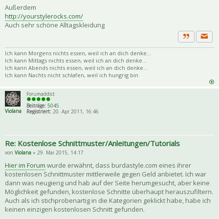
Außerdem
http://yourstylerocks.com/
Auch sehr schöne Alltagskleidung
Priva
Zitat
Ich kann Morgens nichts essen, weil ich an dich denke...
Ich kann Mittags nichts essen, weil ich an dich denke...
Ich kann Abends nichts essen, weil ich an dich denke...
Ich kann Nachts nicht schlafen, weil ich hungrig bin
Forumaddict
Beiträge:
5045
Violana
Registriert:
20. Apr 2011, 16:46
Re: Kostenlose Schnittmuster/Anleitungen/Tutorials
von
Violana
» 29. Mai 2015, 14:17
Hier im Forum
wurde erwähnt, dass burdastyle.com eines ihrer
kostenlosen Schnittmuster mittlerweile gegen Geld anbietet. Ich war
dann was neugierig und hab auf der Seite herumgesucht, aber keine
Möglichkeit gefunden, kostenlose Schnitte überhaupt herauszufiltern.
Auch als ich stichprobenartig in die Kategorien geklickt habe, habe ich
keinen einzigen kostenlosen Schnitt gefunden.