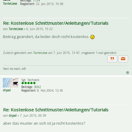
Beiträge:
1724
TanteLiese
Registriert:
22. Jan 2013, 19:38
Re: Kostenlose Schnittmuster/Anleitungen/Tutorials
von
TanteLiese
» 6. Jun 2015, 15:22
Beitrag geändert, da leider doch nicht kostenlos.
Zuletzt geändert von
TanteLiese
am 7. Jun 2015, 13:47, insgesamt 1-mal geändert.
Priva
Zitat
!beil ies eseiL ieB
Sgt. Sechseck
Beiträge:
3092
dryad
Registriert:
8. Feb 2004, 12:45
Re: Kostenlose Schnittmuster/Anleitungen/Tutorials
von
dryad
» 7. Jun 2015, 00:39
aber das muster an sich ist ja nicht kostenlos?