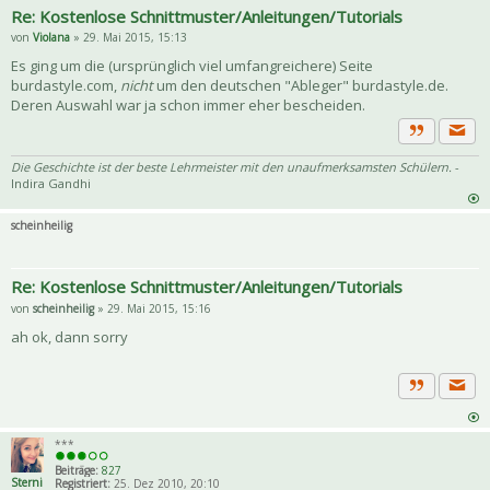
Re: Kostenlose Schnittmuster/Anleitungen/Tutorials
von
Violana
» 29. Mai 2015, 15:13
Es ging um die (ursprünglich viel umfangreichere) Seite
burdastyle.com,
nicht
um den deutschen "Ableger" burdastyle.de.
Deren Auswahl war ja schon immer eher bescheiden.
Priva
Zitat
Die Geschichte ist der beste Lehrmeister mit den unaufmerksamsten Schülern.
-
Indira Gandhi
scheinheilig
Re: Kostenlose Schnittmuster/Anleitungen/Tutorials
von
scheinheilig
» 29. Mai 2015, 15:16
ah ok, dann sorry
Priva
Zitat
***
Beiträge:
827
Sterni
Registriert:
25. Dez 2010, 20:10