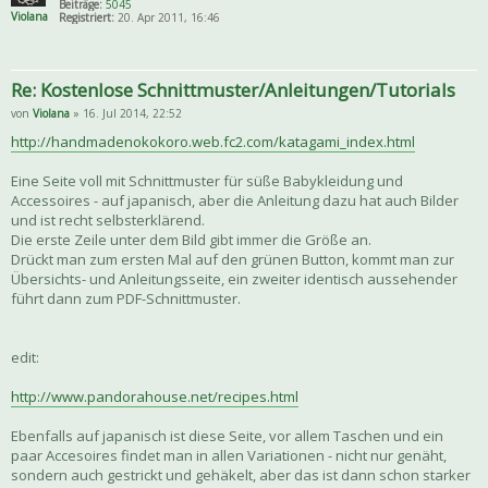
Beiträge:
5045
Violana
Registriert:
20. Apr 2011, 16:46
Re: Kostenlose Schnittmuster/Anleitungen/Tutorials
von
Violana
» 16. Jul 2014, 22:52
http://handmadenokokoro.web.fc2.com/katagami_index.html
Eine Seite voll mit Schnittmuster für süße Babykleidung und
Accessoires - auf japanisch, aber die Anleitung dazu hat auch Bilder
und ist recht selbsterklärend.
Die erste Zeile unter dem Bild gibt immer die Größe an.
Drückt man zum ersten Mal auf den grünen Button, kommt man zur
Übersichts- und Anleitungsseite, ein zweiter identisch aussehender
führt dann zum PDF-Schnittmuster.
edit:
http://www.pandorahouse.net/recipes.html
Ebenfalls auf japanisch ist diese Seite, vor allem Taschen und ein
paar Accesoires findet man in allen Variationen - nicht nur genäht,
sondern auch gestrickt und gehäkelt, aber das ist dann schon starker