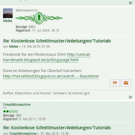
Nähkromant:in
Medea
Beiträge:
9401
Registriert:
17. Jul 2003, 18:15
Re: Kostenlose Schnittmuster/Anleitungen/Tutorials
von
Medea
» 14. Feb 2015, 01:05
Freebook für ein Fledermaus Shirt:
http://unicat-
handmade.blogspot.de/p/blog-page.html
Diverse Anleitungen für Oberteil Varianten:
http://herzekleid.blogspot.co.at/search ... -Bausteine
Priva
Zitat
Kaffee, Klamotten und Humor: Schwarz ist immer gut.
OmasNähmaschine
**
Beiträge:
309
Registriert:
9. Feb 2011, 12:09
Re: Kostenlose Schnittmuster/Anleitungen/Tutorials
von
OmasNähmaschine
» 19. Mai 2015, 13:38