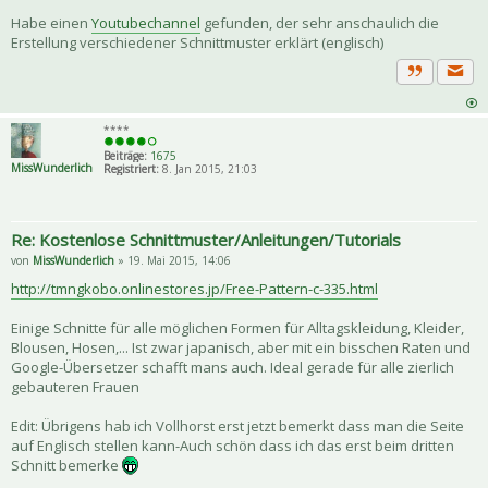
Habe einen
Youtubechannel
gefunden, der sehr anschaulich die
Erstellung verschiedener Schnittmuster erklärt (englisch)
Priva
Zitat
****
Beiträge:
1675
MissWunderlich
Registriert:
8. Jan 2015, 21:03
Re: Kostenlose Schnittmuster/Anleitungen/Tutorials
von
MissWunderlich
» 19. Mai 2015, 14:06
http://tmngkobo.onlinestores.jp/Free-Pattern-c-335.html
Einige Schnitte für alle möglichen Formen für Alltagskleidung, Kleider,
Blousen, Hosen,... Ist zwar japanisch, aber mit ein bisschen Raten und
Google-Übersetzer schafft mans auch. Ideal gerade für alle zierlich
gebauteren Frauen
Edit: Übrigens hab ich Vollhorst erst jetzt bemerkt dass man die Seite
auf Englisch stellen kann-Auch schön dass ich das erst beim dritten
Schnitt bemerke