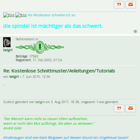
Priva
Zitat
Als Moderator schreibe ich so.
die spindel ist mächtiger als das schwert.
Nähkromant:in
batgirl
Beiträge:
17565
Registriert:
17. Feb 2005, 07:54
Re: Kostenlose Schnittmuster/Anleitungen/Tutorials
von
batgirl
» 7. Jun 2015, 12:56
-
Zuletzt geändert von
batgirl
am 3. Aug 2017, 18:38, insgesamt 1-mal geändert.
Priva
Zitat
"Der Mensch kann nicht zu neuen Ufern aufbrechen,
wenn er nicht den Mut aufbringt, die alten zu verlassen."
André Gide
Kinderaugen sind wie klare Bergseen auf dessen Grund ein Ungeheuer lauert!