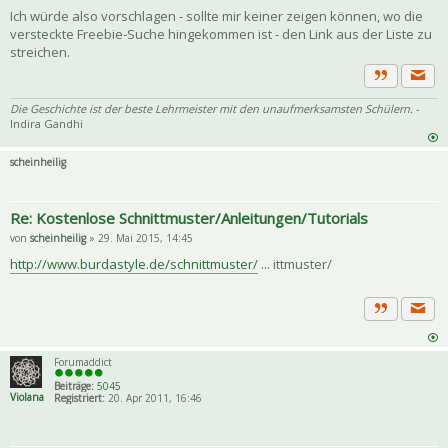
Ich würde also vorschlagen - sollte mir keiner zeigen können, wo die
versteckte Freebie-Suche hingekommen ist - den Link aus der Liste zu
streichen.
Priva
Zitat
Die Geschichte ist der beste Lehrmeister mit den unaufmerksamsten Schülern.
-
Indira Gandhi
scheinheilig
Re: Kostenlose Schnittmuster/Anleitungen/Tutorials
von
scheinheilig
» 29. Mai 2015, 14:45
http://www.burdastyle.de/schnittmuster/
... ittmuster/
Priva
Zitat
Forumaddict
Beiträge:
5045
Violana
Registriert:
20. Apr 2011, 16:46