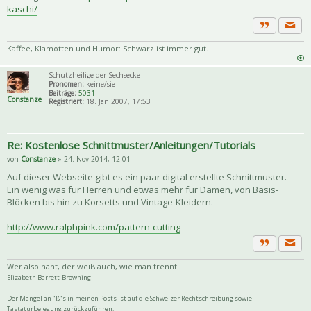
kaschi/
Priva
Zitat
Kaffee, Klamotten und Humor: Schwarz ist immer gut.
Schutzheilige der Sechsecke
Pronomen:
keine/sie
Beiträge:
5031
Constanze
Registriert:
18. Jan 2007, 17:53
Re: Kostenlose Schnittmuster/Anleitungen/Tutorials
von
Constanze
» 24. Nov 2014, 12:01
Auf dieser Webseite gibt es ein paar digital erstellte Schnittmuster.
Ein wenig was für Herren und etwas mehr für Damen, von Basis-
Blöcken bis hin zu Korsetts und Vintage-Kleidern.
http://www.ralphpink.com/pattern-cutting
Priva
Zitat
Wer also näht, der weiß auch, wie man trennt.
Elizabeth Barrett-Browning
Der Mangel an "ß"s in meinen Posts ist auf die Schweizer Rechtschreibung sowie
Tastaturbelegung zurückzuführen.