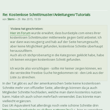
Re: Kostenlose Schnittmuster/Anleitungen/Tutorials
von
Sterni
» 29. Mai 2015, 15:59
Violana hat geschrieben:
Hier im Forum
wurde erwähnt, dass burdastyle.com eines ihrer
kostenlosen Schnittmuster mittlerweile gegen Geld anbietet. Ich
war dann was neugierig und hab auf der Seite herumgesucht,
aber keine Möglichkeit gefunden, kostenlose Schnitte überhaupt
herauszufiltern.
Auch als ich stichprobenartig in die Kategorien geklickt habe, habe
ich keinen einzigen kostenlosen Schnitt gefunden.
Ich würde also vorschlagen - sollte mir keiner zeigen können, wo
die versteckte Freebie-Suche hingekommen ist - den Link aus der
Liste zu streichen.
In der Tat gibt es auf der amerikanischen Seite keine kostenlosen
Schnitte mehr von offizieller Seite, allerdings können da ja auch
Mitglieder Schnitte hochladen, welche man dann kostenlos nutzen
kann. Habe ich auch schon mehrfach verwendet. Das könnte man
vielleicht ergänzen.
Das UK-Äquivalent hat allerdings noch viele schöne Schnitte drin
http://www.burdastyle.co.uk/free-patterns?p=2
<- hier zu erreichen.