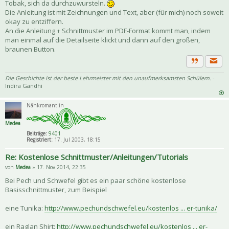
Tobak, sich da durchzuwursteln.
Die Anleitung ist mit Zeichnungen und Text, aber (für mich) noch soweit
okay zu entziffern.
An die Anleitung + Schnittmuster im PDF-Format kommt man, indem
man einmal auf die Detailseite klickt und dann auf den großen,
braunen Button.
Priva
Zitat
Die Geschichte ist der beste Lehrmeister mit den unaufmerksamsten Schülern.
-
Indira Gandhi
Nähkromant:in
Medea
Beiträge:
9401
Registriert:
17. Jul 2003, 18:15
Re: Kostenlose Schnittmuster/Anleitungen/Tutorials
von
Medea
» 17. Nov 2014, 22:35
Bei Pech und Schwefel gibt es ein paar schöne kostenlose
Basisschnittmuster, zum Beispiel
eine Tunika:
http://www.pechundschwefel.eu/kostenlos ... er-tunika/
ein Raglan Shirt:
http://www.pechundschwefel.eu/kostenlos ... er-