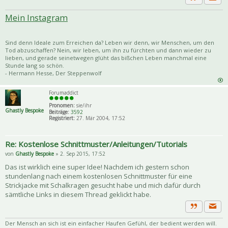
Priva
Zitat
Mein Instagram
Sind denn Ideale zum Erreichen da? Leben wir denn, wir Menschen, um den
Tod abzuschaffen? Nein, wir leben, um ihn zu fürchten und dann wieder zu
lieben, und gerade seinetwegen glüht das bißchen Leben manchmal eine
Stunde lang so schön.
- Hermann Hesse, Der Steppenwolf
Forumaddict
Pronomen:
sie/ihr
Ghastly Bespoke
Beiträge:
3592
Registriert:
27. Mär 2004, 17:52
Re: Kostenlose Schnittmuster/Anleitungen/Tutorials
von
Ghastly Bespoke
» 2. Sep 2015, 17:52
Das ist wirklich eine super Idee! Nachdem ich gestern schon
stundenlang nach einem kostenlosen Schnittmuster für eine
Strickjacke mit Schalkragen gesucht habe und mich dafür durch
sämtliche Links in diesem Thread geklickt habe.
Priva
Zitat
Der Mensch an sich ist ein einfacher Haufen Gefühl, der bedient werden will.