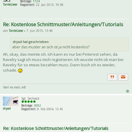
Beiträge:
1724
TanteLiese
Registriert:
22. Jan 2013, 19:38
Re: Kostenlose Schnittmuster/Anleitungen/Tutorials
von
TanteLiese
» 7. Jun 2015, 13:46
dryad hat geschrieben:
aber das muster an sich ist ja nicht kostenlos?
Ah, okay, das meinte ich. Ich kann es nur bei Pinterest sehen, da
Ravelry sagt ich muss mich registrieren. Ich wusste nicht ob man bei
Ravelry für so etwas bezahlen muss. Dann lösch ich es wieder,
schade.
Priva
Zitat
!beil ies eseiL ieB
Sgt. Sechseck
Beiträge:
3092
dryad
Registriert:
8. Feb 2004, 12:45
Re: Kostenlose Schnittmuster/Anleitungen/Tutorials