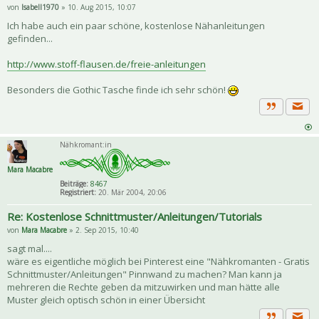
von
Isabell1970
» 10. Aug 2015, 10:07
Ich habe auch ein paar schöne, kostenlose Nähanleitungen
gefinden...
http://www.stoff-flausen.de/freie-anleitungen
Besonders die Gothic Tasche finde ich sehr schön!
Priva
Zitat
Nähkromant:in
Mara Macabre
Beiträge:
8467
Registriert:
20. Mär 2004, 20:06
Re: Kostenlose Schnittmuster/Anleitungen/Tutorials
von
Mara Macabre
» 2. Sep 2015, 10:40
sagt mal....
wäre es eigentliche möglich bei Pinterest eine "Nähkromanten - Gratis
Schnittmuster/Anleitungen" Pinnwand zu machen? Man kann ja
mehreren die Rechte geben da mitzuwirken und man hätte alle
Muster gleich optisch schön in einer Übersicht