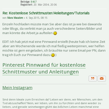
Beiträge:
8467
Registriert:
20. Mär 2004, 20:06
Re: Kostenlose Schnittmuster/Anleitungen/Tutorials
von
Mara Macabre
» 4. Sep 2015, 08:15
Einzeln hochladen müsste man Sie aber das ist ja wie bei dawanda
oder Blogs, da verlinkt man ja auch verschiedene Seiten/Bilder und
man könnte die Arbeit ja aufteilen
EDIT: Ich hab jetzt mal eine Pinnwand erstellt (heute hab ich keine Zeit
aber am Wochenende werde ich mal fleißig weiterpinnen, wer helfen
möchte ist gern eingeladen, ich bräuchte nur seine Email per PN, dann
trag ich Euch zur Pinnwand dazu
)
Pinterest Pinnwand für kostenlose
Schnittmuster und Anleitungen
Priva
Zitat
Mein Instagram
Sind denn Ideale zum Erreichen da? Leben wir denn, wir Menschen, um den
Tod abzuschaffen? Nein, wir leben, um ihn zu fürchten und dann wieder zu
lieben, und gerade seinetwegen glüht das bißchen Leben manchmal eine