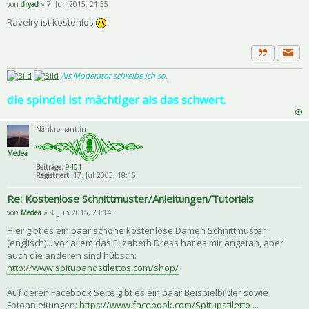
von
dryad
» 7. Jun 2015, 21:55
Ravelry ist kostenlos
Priva
Zitat
Als Moderator schreibe ich so.
die spindel ist mächtiger als das schwert.
Nähkromant:in
Medea
Beiträge:
9401
Registriert:
17. Jul 2003, 18:15
Re: Kostenlose Schnittmuster/Anleitungen/Tutorials
von
Medea
» 8. Jun 2015, 23:14
Hier gibt es ein paar schöne kostenlose Damen Schnittmuster
(englisch)... vor allem das Elizabeth Dress hat es mir angetan, aber
auch die anderen sind hübsch:
http://www.spitupandstilettos.com/shop/
Auf deren Facebook Seite gibt es ein paar Beispielbilder sowie
Fotoanleitungen:
https://www.facebook.com/Spitupstiletto ...