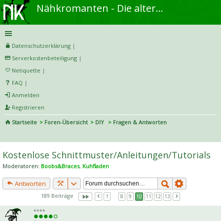
Nähkromanten - Die alternative Näh- und DIY-Community
Datenschutzerklärung
|
Serverkostenbeteiligung
|
Netiquette
|
FAQ
|
Anmelden
Registrieren
Startseite
Foren-Übersicht
DIY
Fragen & Antworten
S
uc
Kostenlose Schnittmuster/Anleitungen/Tutorials
he
Moderatoren:
Boobs&Braces
,
Kuhfladen
Antworten
189 Beiträge
1
…
8
9
10
11
12
13
****