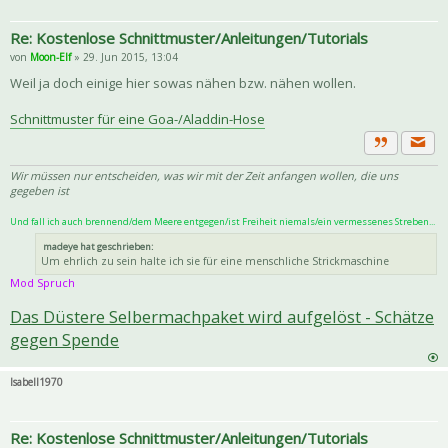
Re: Kostenlose Schnittmuster/Anleitungen/Tutorials
von
Moon-Elf
» 29. Jun 2015, 13:04
Weil ja doch einige hier sowas nähen bzw. nähen wollen.
Schnittmuster für eine Goa-/Aladdin-Hose
Priva
Zitat
Wir müssen nur entscheiden, was wir mit der Zeit anfangen wollen, die uns
gegeben ist
Und fall ich auch brennend/dem Meere entgegen/ist Freiheit niemals/ein vermessenes Streben...
madeye hat geschrieben:
Um ehrlich zu sein halte ich sie für eine menschliche Strickmaschine
Mod Spruch
Das Düstere Selbermachpaket wird aufgelöst - Schätze
gegen Spende
Isabell1970
Re: Kostenlose Schnittmuster/Anleitungen/Tutorials