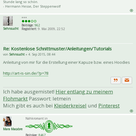
Stunde lang so schön.
- Hermann Hesse, Der Steppenwolf
***
Beiträge:
962
Sehnsucht
Registriert:
9. Mai 2009, 22:52
Re: Kostenlose Schnittmuster/Anleitungen/Tutorials
von
Sehnsucht
» 4. Sep 2015, 08:44
Anleitung von mir für die Erstellung einer Kapuze bzw. eines Hoodies
http://art-is-sin.de/?p=78
Priva
Zitat
Ich habe ausgemistet!
Hier entlang zu meinem
Flohmarkt
Passwort: letmein
Mich gibt es auch bei
Kleiderkreisel
und
Pinterest
Nähkromant:in
Mara Macabre
Beiträge:
8467