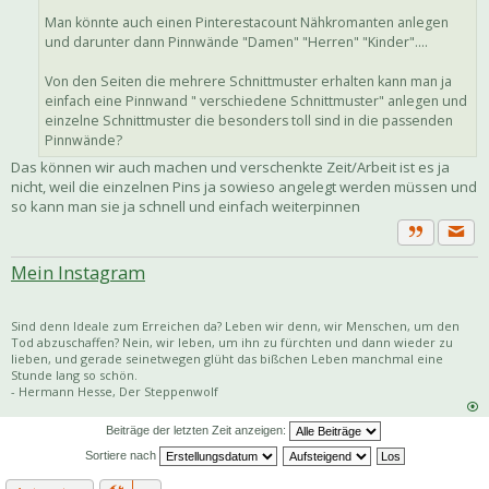
Man könnte auch einen Pinterestacount Nähkromanten anlegen
und darunter dann Pinnwände "Damen" "Herren" "Kinder"....
Von den Seiten die mehrere Schnittmuster erhalten kann man ja
einfach eine Pinnwand " verschiedene Schnittmuster" anlegen und
einzelne Schnittmuster die besonders toll sind in die passenden
Pinnwände?
Das können wir auch machen und verschenkte Zeit/Arbeit ist es ja
nicht, weil die einzelnen Pins ja sowieso angelegt werden müssen und
so kann man sie ja schnell und einfach weiterpinnen
Priva
Zitat
Mein Instagram
Sind denn Ideale zum Erreichen da? Leben wir denn, wir Menschen, um den
Tod abzuschaffen? Nein, wir leben, um ihn zu fürchten und dann wieder zu
lieben, und gerade seinetwegen glüht das bißchen Leben manchmal eine
Stunde lang so schön.
- Hermann Hesse, Der Steppenwolf
Beiträge der letzten Zeit anzeigen:
Sortiere nach