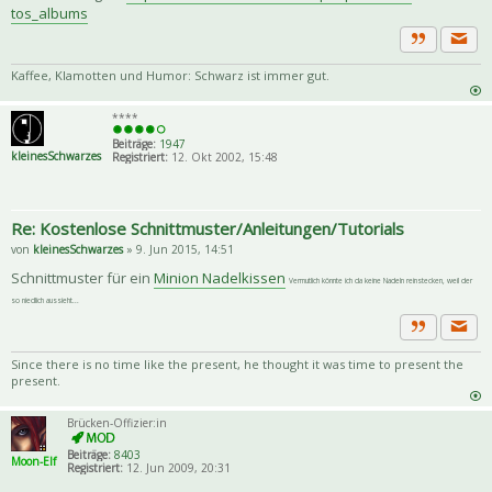
tos_albums
Priva
Zitat
Kaffee, Klamotten und Humor: Schwarz ist immer gut.
****
Beiträge:
1947
kleinesSchwarzes
Registriert:
12. Okt 2002, 15:48
Re: Kostenlose Schnittmuster/Anleitungen/Tutorials
von
kleinesSchwarzes
» 9. Jun 2015, 14:51
Schnittmuster für ein
Minion Nadelkissen
Vermutlich könnte ich da keine Nadeln reinstecken, weil der
so niedlich aussieht...
Priva
Zitat
Since there is no time like the present, he thought it was time to present the
present.
Brücken-Offizier:in
Beiträge:
8403
Moon-Elf
Registriert:
12. Jun 2009, 20:31