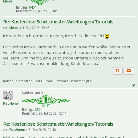
Medea
Beiträge:
9401
Registriert:
17. Jul 2003, 18:15
Re: Kostenlose Schnittmuster/Anleitungen/Tutorials
von
Medea
» 4. Sep 2015, 19:43
Ich würde auch gerne mitpinnen, ich schick dir eine PN
Edit: wobei ich vielleicht noch in den Raum werfen wollte, bevor es zu
viele Pins werden und man nachträglich sortieren muss, ob es
vielleicht Sinn macht, eine ganz grobe Unterteilung vozunehmen:
Accessoires, Erwachsenenkleidung, Kinderkram o.ä.
Priva
Zitat
Kaffee, Klamotten und Humor: Schwarz ist immer gut.
Nähkromant:in
FrauHorror
Beiträge:
6524
Registriert:
23. Jul 2008, 12:11
Re: Kostenlose Schnittmuster/Anleitungen/Tutorials
von
FrauHorror
» 6. Sep 2015, 09:16
Wahrscheinlich hast du jetzt schon zu viel Arbeit in die Pinnwand