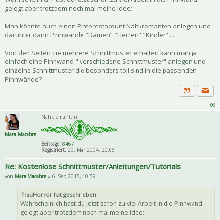
gelegt aber trotzdem noch mal meine Idee:
Man könnte auch einen Pinterestacount Nähkromanten anlegen und
darunter dann Pinnwände "Damen" "Herren" "Kinder"....
Von den Seiten die mehrere Schnittmuster erhalten kann man ja
einfach eine Pinnwand " verschiedene Schnittmuster" anlegen und
einzelne Schnittmuster die besonders toll sind in die passenden
Pinnwände?
Priva
Zitat
Nähkromant:in
Mara Macabre
Beiträge:
8467
Registriert:
20. Mär 2004, 20:06
Re: Kostenlose Schnittmuster/Anleitungen/Tutorials
von
Mara Macabre
» 6. Sep 2015, 10:59
FrauHorror hat geschrieben:
Wahrscheinlich hast du jetzt schon zu viel Arbeit in die Pinnwand
gelegt aber trotzdem noch mal meine Idee: