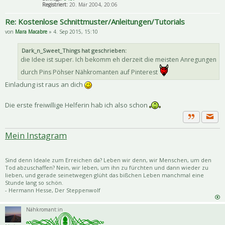
Registriert:
20. Mär 2004, 20:06
Re: Kostenlose Schnittmuster/Anleitungen/Tutorials
von
Mara Macabre
» 4. Sep 2015, 15:10
Dark_n_Sweet_Things hat geschrieben:
die Idee ist super. Ich bekomm eh derzeit die meisten Anregungen
durch Pins Pöhser Nähkromanten auf Pinterest
Einladung ist raus an dich
Die erste freiwillige Helferin hab ich also schon
Priva
Zitat
Mein Instagram
Sind denn Ideale zum Erreichen da? Leben wir denn, wir Menschen, um den
Tod abzuschaffen? Nein, wir leben, um ihn zu fürchten und dann wieder zu
lieben, und gerade seinetwegen glüht das bißchen Leben manchmal eine
Stunde lang so schön.
- Hermann Hesse, Der Steppenwolf
Nähkromant:in