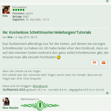
Forumaddict
Pronomen:
sie/ihr
Nria
Beiträge:
5567
Registriert:
16. Feb 2005, 14:13
Re: Kostenlose Schnittmuster/Anleitungen/Tutorials
von
Nria
» 4. Sep 2015, 06:52
Das funktioniert allerdings nur für die Seiten, auf denen ein einziges
Schnittmuster zu haben ist. Ich habe leider eher den Eindruck, dass es
auf den meisten Seiten mehrere (bis ganz viele) Schnittmuster gibt, die
müsste man alle einzeln hochladen
Priva
Zitat
Aber die Libelle ist ein Vogel.
Die Libelle war der schönste aller Vögel, wenn man nur einsah, dass sie ein
Vogel war. (Per Olov Enquist)
Hana und ich bloggen:
Mondkunst
Stoffstatistik 2026:
gekauft 14,1 m - vernäht 4,6 m - abgegeben 8,9 m (+ 0,6 m)
Nähkromant:in
Mara Macabre