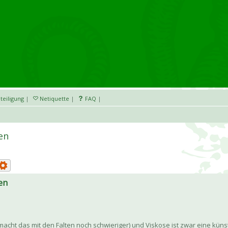
teiligung
|
Netiquette
|
FAQ
|
en
en
ät macht das mit den Falten noch schwieriger) und Viskose ist zwar eine küns