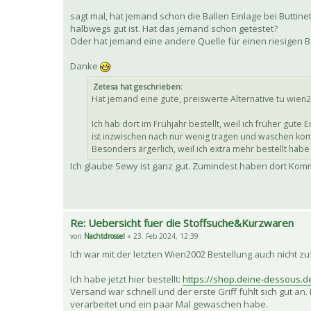
sagt mal, hat jemand schon die Ballen Einlage bei Buttin
halbwegs gut ist. Hat das jemand schon getestet?
Oder hat jemand eine andere Quelle für einen riesigen Ba
Danke
Zetesa hat geschrieben:
Hat jemand eine gute, preiswerte Alternative tu wie
Ich hab dort im Frühjahr bestellt, weil ich früher gut
ist inzwischen nach nur wenig tragen und waschen kom
Besonders ärgerlich, weil ich extra mehr bestellt hab
Ich glaube Sewy ist ganz gut. Zumindest haben dort Komm
Re: Uebersicht fuer die Stoffsuche&Kurzwaren
von
Nachtdrossel
» 23. Feb 2024, 12:39
Ich war mit der letzten Wien2002 Bestellung auch nicht
Ich habe jetzt hier bestellt:
https://shop.deine-dessous.d
Versand war schnell und der erste Griff fühlt sich gut an
verarbeitet und ein paar Mal gewaschen habe.