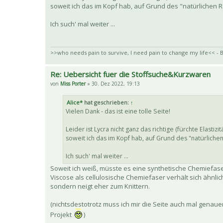
soweit ich das im Kopf hab, auf Grund des "natürlichen R
Ich such' mal weiter ...
>>who needs pain to survive, I need pain to change my life<< - B
Re: Uebersicht fuer die Stoffsuche&Kurzwaren
von
Miss Porter
» 30. Dez 2022, 19:13
Alice*
hat geschrieben:
↑
Vielen Dank - das ist eine tolle Seite!
Leider ist Lycra nicht ganz das richtige (fürchte Elasti
soweit ich das im Kopf hab, auf Grund des "natürlichen
Ich such' mal weiter ...
Soweit ich weiß, müsste es eine synthetische Chemiefase
Viscose als cellulosische Chemiefaser verhält sich ähnlic
sondern neigt eher zum Knittern.
(nichtsdestotrotz muss ich mir die Seite auch mal gena
Projekt
)