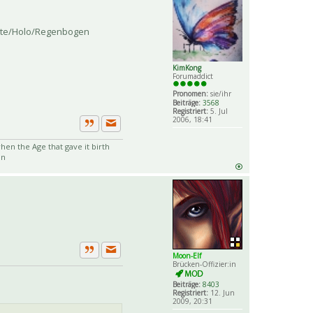
bunte/Holo/Regenbogen
KimKong
Forumaddict
Pronomen:
sie/ihr
Beiträge:
3568
Registriert:
5. Jul
2006, 18:41
Private Nachricht senden
Zitat
en the Age that gave it birth
an
Moon-Elf
Private Nachricht senden
Zitat
Brücken-Offizier:in
Beiträge:
8403
Registriert:
12. Jun
2009, 20:31