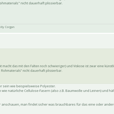
ohmaterials" nicht dauerhaft plissierbar.
illy Corgan
zität macht das mit den Falten noch schwieriger) und Viskose ist zwar eine künstl
 Rohmaterials" nicht dauerhaft plissierbar.
r sein wie beispielsweise Polyester.
h wie natürliche Cellulose-Fasern (also z.B. Baumwolle und Leinen) und hält
uer anschauen, man findet sicher was brauchbares für das eine oder and