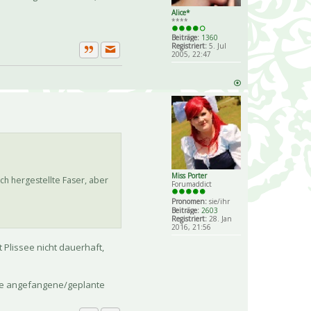
Alice*
****
Beiträge:
1360
Registriert:
5. Jul
2005, 22:47
Private Nachricht senden
Zitat
Miss Porter
ich hergestellte Faser, aber
Forumaddict
Pronomen:
sie/ihr
Beiträge:
2603
Registriert:
28. Jan
2016, 21:56
 Plissee nicht dauerhaft,
ere angefangene/geplante