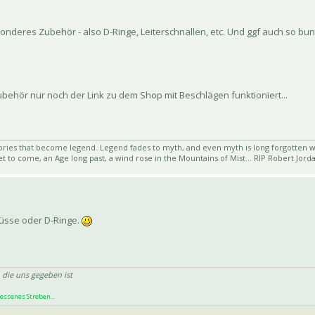
sonderes Zubehör - also D-Ringe, Leiterschnallen, etc. Und ggf auch so 
 Zubehör nur noch der Link zu dem Shop mit Beschlägen funktioniert...
ies that become legend. Legend fades to myth, and even myth is long forgotten wh
t to come, an Age long past, a wind rose in the Mountains of Mist... RIP Robert Jord
lüsse oder D-Ringe.
 die uns gegeben ist
essenes Streben...