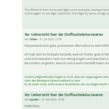
The Wheel of time turns, and Ages come and pass, leaving memor
comes again. In one Age, called the Third Age by some, an Age ye
Re: Uebersicht fuer die Stoffsuche&Kurzwaren
von
Zetesa
» 31. Jul 2023, 21:09
Hat jemand eine gute, preiswerte Alternative tu wien200
Ich hab dort im Frühjahr bestellt, weil ich früher gute 
und ist inzwischen nach nur wenig tragen und waschen k
Besonders ärgerlich, weil ich extra mehr bestellt habe u
Unsere tiefgreifendste Angst ist nicht, dass wir ungenügend sind.
über das Messbare hinaus kraftvoll zu sein.
Es ist unser Licht, nicht unsere Dunkelheit, die uns Angst macht.
M
Re: Uebersicht fuer die Stoffsuche&Kurzwaren
von
Leander
» 19. Feb 2024, 10:30
Hallöchen,