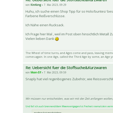
von
KimKong
» 7. Mai 2023, 09:29
Huhu, ich suche einen Shop Tipp für so Holo/buntes/ be
Farbene Reißverschlüsse.
Ich Nähe einen Rucksack.
Ich Frage hier Mal , weil im Post oben hinsichtlich Metall
Vielen lieben Dank
The Wheel of time turns, and Ages come and pass, leaving memor
comes again. In one Age, called the Third Age by some, an Age ye
Re: Uebersicht fuer die Stoffsuche&Kurzwaren
von
Moon-Elf
» 7. Mai 2023, 09:59
Snaply hat viel regenbogenes Zubehör, wie Reissversch
Wir müssen nur entscheiden, was wir mit der Zeit anfangen wollen,
Und fall ich auch brennend/dem Meere entgegen/ist Freiheit niemals/ein verm
madeye hat geschrieben: