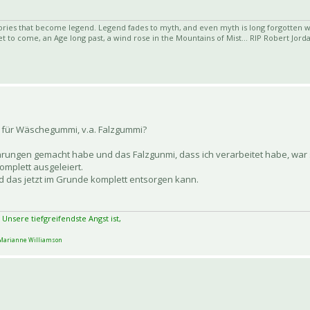
ies that become legend. Legend fades to myth, and even myth is long forgotten wh
t to come, an Age long past, a wind rose in the Mountains of Mist... RIP Robert Jord
2 für Wäschegummi, v.a. Falzgummi?
Erfahrungen gemacht habe und das Falzgunmi, dass ich verarbeitet habe, war
omplett ausgeleiert.
nd das jetzt im Grunde komplett entsorgen kann.
 Unsere tiefgreifendste Angst ist,
arianne Williamson