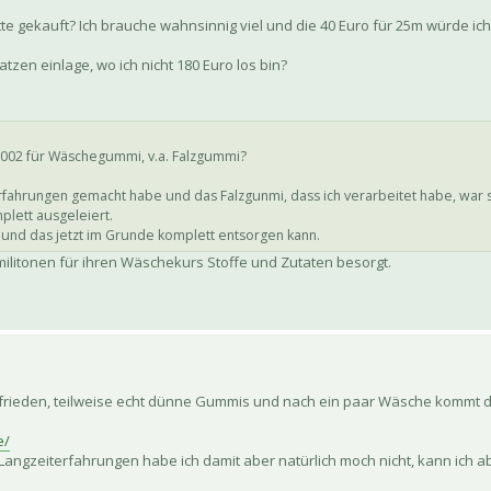
ette gekauft? Ich brauche wahnsinnig viel und die 40 Euro für 25m würde i
tzen einlage, wo ich nicht 180 Euro los bin?
n2002 für Wäschegummi, v.a. Falzgummi?
e Erfahrungen gemacht habe und das Falzgunmi, dass ich verarbeitet habe, war
plett ausgeleiert.
e und das jetzt im Grunde komplett entsorgen kann.
ilitonen für ihren Wäschekurs Stoffe und Zutaten besorgt.
 zufrieden, teilweise echt dünne Gummis und nach ein paar Wäsche kommt 
e/
. Langzeiterfahrungen habe ich damit aber natürlich moch nicht, kann ich 