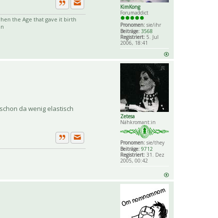
KimKong
Private Nachricht senden
Zitat
Forumaddict
en the Age that gave it birth
Pronomen:
sie/ihr
an
Beiträge:
3568
Registriert:
5. Jul
2006, 18:41
 schon da wenig elastisch
Zetesa
Nähkromant:in
Pronomen:
sie/they
Private Nachricht senden
Zitat
Beiträge:
9712
Registriert:
31. Dez
2005, 00:42