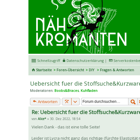
Schnellzugriff
Datenschutzerklärung
|
Serverkostenbe
Startseite
Foren-Übersicht
DIY
Fragen & Antworten
Uebersicht fuer die Stoffsuche&Kurzwar
Moderatoren:
Boobs&Braces
,
Kuhfladen
Antworten
Re: Uebersicht fuer die Stoffsuche&Kurzwar
von
Alice*
» 30. Dez 2022, 18:54
Vielen Dank - das ist eine tolle Seite!
Leider ist Lycra nicht ganz das richtige (fürchte Elastizit