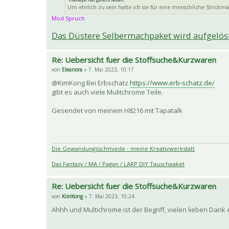
Um ehrlich zu sein halte ich sie für eine menschliche Strickm
Mod Spruch
Das Düstere Selbermachpaket wird aufgelöst
Re: Uebersicht fuer die Stoffsuche&Kurzwaren
von
Eleanora
» 7. Mai 2023, 10:17
@KimKong Bei Erbschatz
https://www.erb-schatz.de/
gibt es auch viele Mulitchrome Teile.
Gesendet von meinem H8216 mit Tapatalk
Die Gewandungsschmiede - meine Kreativwerkstatt
Das Fantasy / MA / Pagan / LARP DIY Tauschpaket
Re: Uebersicht fuer die Stoffsuche&Kurzwaren
von
KimKong
» 7. Mai 2023, 10:24
Ahhh und Multichrome ist der Begriff, vielen lieben Dank