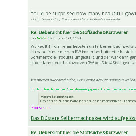
You'd be surprised how many beautiful gow
- Fairy Godmother, Rogers and Hammerstein's Cinderella
Re: Uebersicht fuer die Stoffsuche&Kurzwaren
von
Moon-Elf
» 26. Jan 2023, 11:54
Wo kauft ihr online am liebsten unifarbenen Baumwollsto
Ich habe früher meinen BW immer bei buttinette bestellt,
Sortiment/die Produkte umgestellt, und der war dann gan
Habe dann neulich schwarzen BW bei Stick&Style gekauft,
Wir müssen nur entscheiden, was wir mit der Zeit anfangen wollen,
Und fall ich auch brennend/dem Meere entgegen/ist Freiheit niemals/ein verm
madeye hat geschrieben:
Um ehrlich zu sein halte ich sie für eine menschliche Strickm
Mod Spruch
Das Düstere Selbermachpaket wird aufgelöst
Re: Uebersicht fuer die Stoffsuche&Kurzwaren