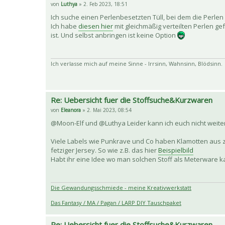
von
Luthya
» 2. Feb 2023, 18:51
Ich suche einen Perlenbesetzten Tüll, bei dem die Perlen
Ich habe
diesen hier
mit gleichmäßig verteilten Perlen ge
ist. Und selbst anbringen ist keine Option
Ich verlasse mich auf meine Sinne - Irrsinn, Wahnsinn, Blödsinn.
Re: Uebersicht fuer die Stoffsuche&Kurzwaren
von
Eleanora
» 2. Mai 2023, 08:54
@Moon-Elf und @Luthya Leider kann ich euch nicht weiter
Viele Labels wie Punkrave und Co haben Klamotten aus zw
fetziger Jersey. So wie z.B. das hier
Beispielbild
Habt ihr eine Idee wo man solchen Stoff als Meterware k
Die Gewandungsschmiede - meine Kreativwerkstatt
Das Fantasy / MA / Pagan / LARP DIY Tauschpaket
Re: Uebersicht fuer die Stoffsuche&Kurzwaren