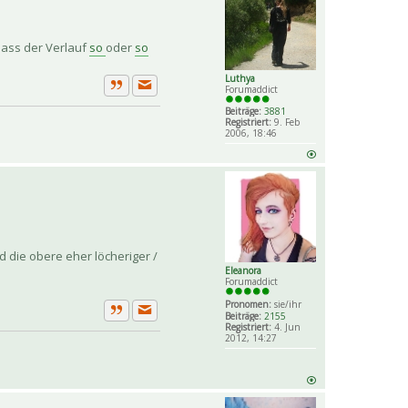
 dass der Verlauf
so
oder
so
Luthya
Forumaddict
Private Nachricht senden
Zitat
Beiträge:
3881
Registriert:
9. Feb
2006, 18:46
 die obere eher löcheriger /
Eleanora
Forumaddict
Pronomen:
sie/ihr
Beiträge:
2155
Private Nachricht senden
Zitat
Registriert:
4. Jun
2012, 14:27