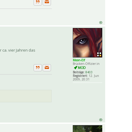
Private Nachricht senden
Zitat
 ca. vier Jahren das
Moon-Elf
Brücken-Offizier:in
Private Nachricht senden
Zitat
Beiträge:
8403
Registriert:
12. Jun
2009, 20:31