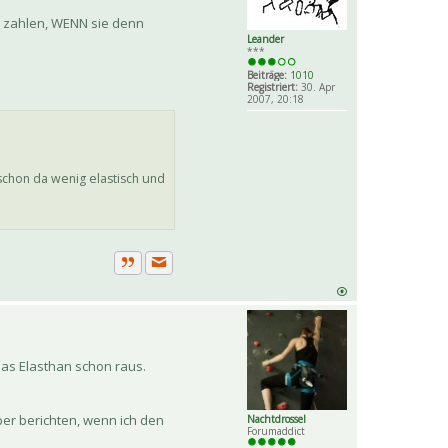
ch zahlen, WENN sie denn
Leander
***
Beiträge:
1010
Registriert:
30. Apr
2007, 20:18
 schon da wenig elastisch und
Private Nachricht senden
Zitat
das Elasthan schon raus.
aber berichten, wenn ich den
Nachtdrossel
Forumaddict