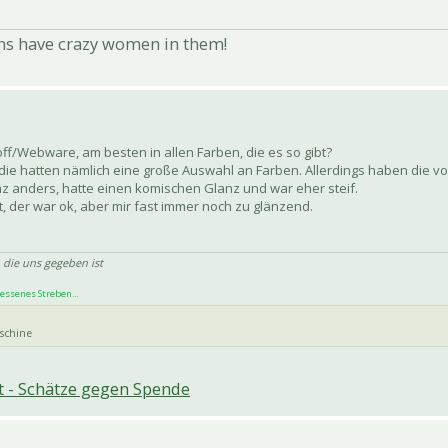
ns have crazy women in them!
ff/Webware, am besten in allen Farben, die es so gibt?
 die hatten nämlich eine große Auswahl an Farben. Allerdings haben die vor
z anders, hatte einen komischen Glanz und war eher steif.
 der war ok, aber mir fast immer noch zu glänzend.
 die uns gegeben ist
essenes Streben...
aschine
 - Schätze gegen Spende