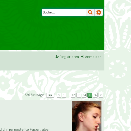
Registrieren
Anmelden
526 Beiträge
1
…
32
33
34
35
36
tlich hergestellte Faser, aber