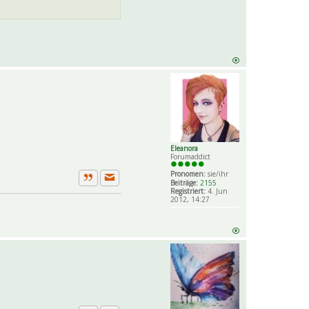
Eleanora
Forumaddict
Pronomen:
sie/ihr
Beiträge:
2155
Private Nachricht senden
Zitat
Registriert:
4. Jun
2012, 14:27