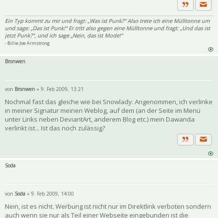
Priva
Zitat
Ein Typ kommt zu mir und fragt: „Was ist Punk?“ Also trete ich eine Mülltonne um
und sage: „Das ist Punk!“ Er tritt also gegen eine Mülltonne und fragt: „Und das ist
jetzt Punk?“, und ich sage „Nein, das ist Mode!“
- Billie Joe Armstrong
Bronwen
von
Bronwen
» 9. Feb 2009, 13:21
Nochmal fast das gleiche wie bei Snowlady: Angenommen, ich verlinke
in meiner Signatur meinen Weblog, auf dem (an der Seite im Menü
unter Links neben DeviantArt, anderem Blog etc.) mein Dawanda
verlinkt ist... Ist das noch zulässig?
Priva
Zitat
Soda
von
Soda
» 9. Feb 2009, 14:00
Nein, ist es nicht. Werbung ist nicht nur im Direktlink verboten sondern
auch wenn sie nur als Teil einer Webseite eingebunden ist die