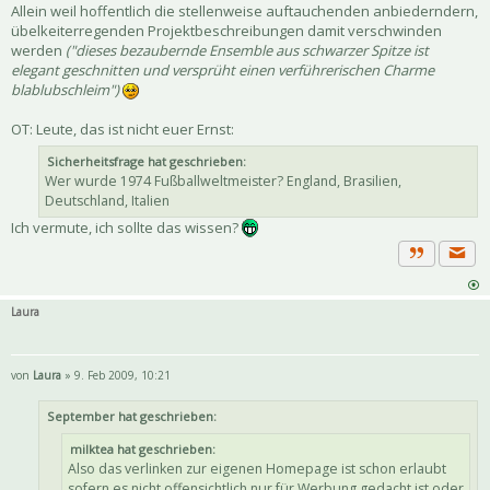
Allein weil hoffentlich die stellenweise auftauchenden anbiederndern,
übelkeiterregenden Projektbeschreibungen damit verschwinden
werden
("dieses bezaubernde Ensemble aus schwarzer Spitze ist
elegant geschnitten und versprüht einen verführerischen Charme
blablubschleim")
OT: Leute, das ist nicht euer Ernst:
Sicherheitsfrage hat geschrieben:
Wer wurde 1974 Fußballweltmeister? England, Brasilien,
Deutschland, Italien
Ich vermute, ich sollte das wissen?
Priva
Zitat
Laura
von
Laura
» 9. Feb 2009, 10:21
September hat geschrieben:
milktea hat geschrieben:
Also das verlinken zur eigenen Homepage ist schon erlaubt
sofern es nicht offensichtlich nur für Werbung gedacht ist oder