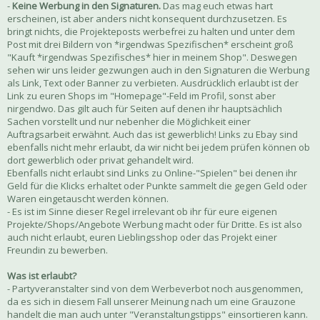
-
Keine Werbung in den Signaturen.
Das mag euch etwas hart
erscheinen, ist aber anders nicht konsequent durchzusetzen. Es
bringt nichts, die Projekteposts werbefrei zu halten und unter dem
Post mit drei Bildern von *irgendwas Spezifischen* erscheint groß
"Kauft *irgendwas Spezifisches* hier in meinem Shop". Deswegen
sehen wir uns leider gezwungen auch in den Signaturen die Werbung
als Link, Text oder Banner zu verbieten. Ausdrücklich erlaubt ist der
Link zu euren Shops im "Homepage"-Feld im Profil, sonst aber
nirgendwo. Das gilt auch für Seiten auf denen ihr hauptsächlich
Sachen vorstellt und nur nebenher die Möglichkeit einer
Auftragsarbeit erwähnt. Auch das ist gewerblich! Links zu Ebay sind
ebenfalls nicht mehr erlaubt, da wir nicht bei jedem prüfen können ob
dort gewerblich oder privat gehandelt wird.
Ebenfalls nicht erlaubt sind Links zu Online-"Spielen" bei denen ihr
Geld für die Klicks erhaltet oder Punkte sammelt die gegen Geld oder
Waren eingetauscht werden können.
- Es ist im Sinne dieser Regel irrelevant ob ihr für eure eigenen
Projekte/Shops/Angebote Werbung macht oder für Dritte. Es ist also
auch nicht erlaubt, euren Lieblingsshop oder das Projekt einer
Freundin zu bewerben.
Was ist erlaubt?
- Partyveranstalter sind von dem Werbeverbot noch ausgenommen,
da es sich in diesem Fall unserer Meinung nach um eine Grauzone
handelt die man auch unter "Veranstaltungstipps" einsortieren kann.