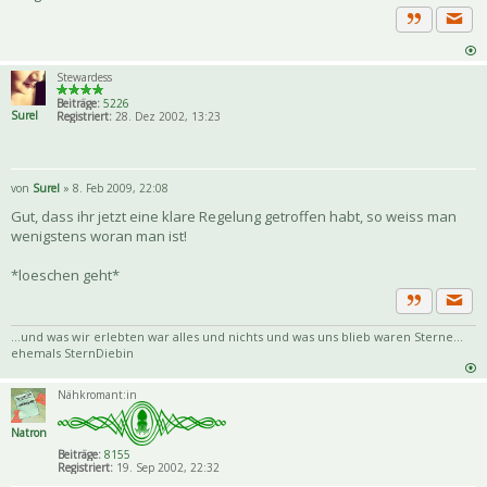
Priva
Zitat
Stewardess
Beiträge:
5226
Surel
Registriert:
28. Dez 2002, 13:23
von
Surel
» 8. Feb 2009, 22:08
Gut, dass ihr jetzt eine klare Regelung getroffen habt, so weiss man
wenigstens woran man ist!
*loeschen geht*
Priva
Zitat
...und was wir erlebten war alles und nichts und was uns blieb waren Sterne...
ehemals SternDiebin
Nähkromant:in
Natron
Beiträge:
8155
Registriert:
19. Sep 2002, 22:32