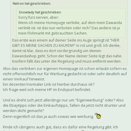
Natron hat geschrieben:
Snowlady hat geschrieben:
Sorry fürs nerven, aber:
Wenn ich meine Homepage verlinke, auf dem mein Dawanda
verlinkt ist- ist das nun verboten oder nich? Das andere ist ja
mein Flohmarkt mit gebrauchten Sachen.
Das erste was einem auf deiner Seite ins Auge springt ist "HIER
GIBT ES MEINE SACHEN ZU KAUFEN!!" in rot und groß. Ich denke,
damit ist klar, dass es dort vordergründig um deinen
Dawandashop geht. Schon der Name deiner Seite legt das nahe.
Insofern fällt das unter die Regelung und muss entfernt werden.
Also das verlinken zur eigenen Homepage ist schon erlaubt sofern es
nicht offensichtlich nur für Werbung gedacht ist oder sehr deutlich auf
einen Verkauf hinweist.
Ein dezenter/normaler Link ist hierbei durchaus ok?
Ich frage weil sich meine HP im Endspurt befindet.
Und es dreht sich jetzt allerdings nur um "Eigenwerbung" oder? Also
die Ebaytipps oder die Einkaufstipps, fallen da jetzt nicht drunter und
werden dicht gemacht?
Denn eigentlich ist das ja auch sowas wie werbung.
Finde ich übrigens auch gut, dass es dafür eine Regelung gibt. Ich