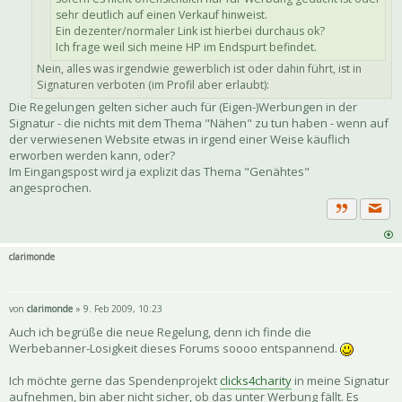
sehr deutlich auf einen Verkauf hinweist.
Ein dezenter/normaler Link ist hierbei durchaus ok?
Ich frage weil sich meine HP im Endspurt befindet.
Nein, alles was irgendwie gewerblich ist oder dahin führt, ist in
Signaturen verboten (im Profil aber erlaubt):
Die Regelungen gelten sicher auch für (Eigen-)Werbungen in der
Signatur - die nichts mit dem Thema "Nähen" zu tun haben - wenn auf
der verwiesenen Website etwas in irgend einer Weise käuflich
erworben werden kann, oder?
Im Eingangspost wird ja explizit das Thema "Genähtes"
angesprochen.
Priva
Zitat
clarimonde
von
clarimonde
» 9. Feb 2009, 10:23
Auch ich begrüße die neue Regelung, denn ich finde die
Werbebanner-Losigkeit dieses Forums soooo entspannend.
Ich möchte gerne das Spendenprojekt
clicks4charity
in meine Signatur
aufnehmen, bin aber nicht sicher, ob das unter Werbung fällt. Es