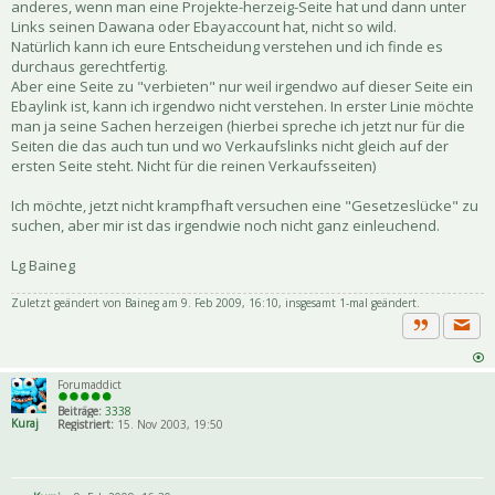
anderes, wenn man eine Projekte-herzeig-Seite hat und dann unter
Links seinen Dawana oder Ebayaccount hat, nicht so wild.
Natürlich kann ich eure Entscheidung verstehen und ich finde es
durchaus gerechtfertig.
Aber eine Seite zu "verbieten" nur weil irgendwo auf dieser Seite ein
Ebaylink ist, kann ich irgendwo nicht verstehen. In erster Linie möchte
man ja seine Sachen herzeigen (hierbei spreche ich jetzt nur für die
Seiten die das auch tun und wo Verkaufslinks nicht gleich auf der
ersten Seite steht. Nicht für die reinen Verkaufsseiten)
Ich möchte, jetzt nicht krampfhaft versuchen eine "Gesetzeslücke" zu
suchen, aber mir ist das irgendwie noch nicht ganz einleuchend.
Lg Baineg
Zuletzt geändert von
Baineg
am 9. Feb 2009, 16:10, insgesamt 1-mal geändert.
Priva
Zitat
Forumaddict
Beiträge:
3338
Kuraj
Registriert:
15. Nov 2003, 19:50