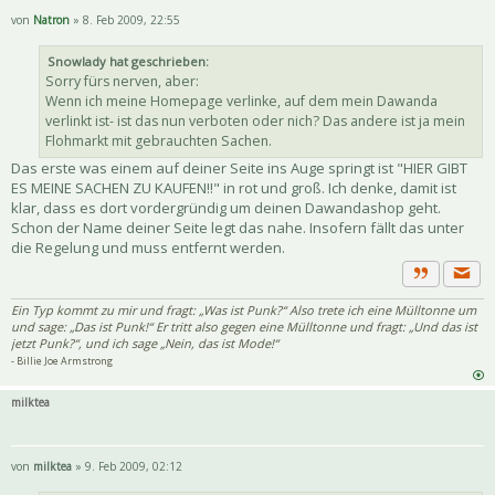
von
Natron
» 8. Feb 2009, 22:55
Snowlady hat geschrieben:
Sorry fürs nerven, aber:
Wenn ich meine Homepage verlinke, auf dem mein Dawanda
verlinkt ist- ist das nun verboten oder nich? Das andere ist ja mein
Flohmarkt mit gebrauchten Sachen.
Das erste was einem auf deiner Seite ins Auge springt ist "HIER GIBT
ES MEINE SACHEN ZU KAUFEN!!" in rot und groß. Ich denke, damit ist
klar, dass es dort vordergründig um deinen Dawandashop geht.
Schon der Name deiner Seite legt das nahe. Insofern fällt das unter
die Regelung und muss entfernt werden.
Priva
Zitat
Ein Typ kommt zu mir und fragt: „Was ist Punk?“ Also trete ich eine Mülltonne um
und sage: „Das ist Punk!“ Er tritt also gegen eine Mülltonne und fragt: „Und das ist
jetzt Punk?“, und ich sage „Nein, das ist Mode!“
- Billie Joe Armstrong
milktea
von
milktea
» 9. Feb 2009, 02:12