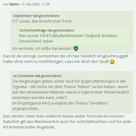
von
Natron
» 9. Feb 2009, 11:28
September hat geschrieben:
OT: Leute, das ist nicht euer Ernst:
Sicherheitsfrage hat geschrieben:
Wer wurde 1974 Fußballweltmeister? England, Brasilien,
Deutschland, Italien
Ich vermute, ich sollte das wissen?
Das ist die einzige Gemeinheit die ich hier heimlich eingeschmuggelt
habe ohne mich zu rechtfertigen. Lass mir doch den Spaß
La Comtesse hat geschrieben:
Die Regelungen gelten sicher auch für (Eigen-)Werbungen in der
Signatur - die nichts mit dem Thema "Nähen" zu tun haben - wenn
auf der verwiesenen Website etwas in irgend einer Weise käuflich
erworben werden kann, oder?
Im Eingangspost wird ja explizit das Thema "Genähtes"
angesprochen.
Das stimmt. Hätte man vielleicht etwas weiter formulieren können.
Natürlich gilt das Werbeverbot auch für nicht-Nähsachen und für jede
Art kommerzieller Angebote.