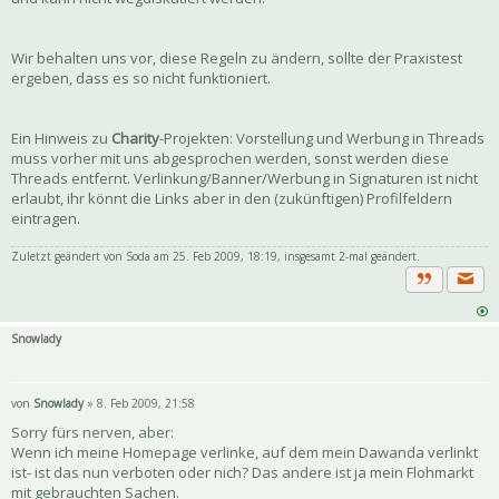
Wir behalten uns vor, diese Regeln zu ändern, sollte der Praxistest
ergeben, dass es so nicht funktioniert.
Ein Hinweis zu
Charity
-Projekten: Vorstellung und Werbung in Threads
muss vorher mit uns abgesprochen werden, sonst werden diese
Threads entfernt. Verlinkung/Banner/Werbung in Signaturen ist nicht
erlaubt, ihr könnt die Links aber in den (zukünftigen) Profilfeldern
eintragen.
Zuletzt geändert von
Soda
am 25. Feb 2009, 18:19, insgesamt 2-mal geändert.
Priva
Zitat
Snowlady
von
Snowlady
» 8. Feb 2009, 21:58
Sorry fürs nerven, aber:
Wenn ich meine Homepage verlinke, auf dem mein Dawanda verlinkt
ist- ist das nun verboten oder nich? Das andere ist ja mein Flohmarkt
mit gebrauchten Sachen.