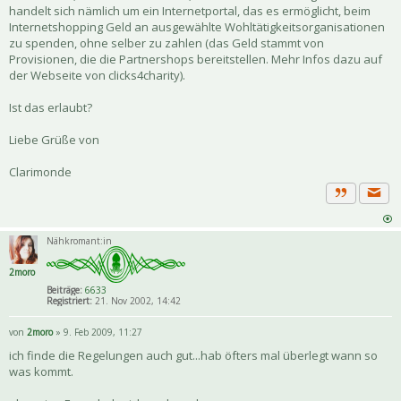
handelt sich nämlich um ein Internetportal, das es ermöglicht, beim
Internetshopping Geld an ausgewählte Wohltätigkeitsorganisationen
zu spenden, ohne selber zu zahlen (das Geld stammt von
Provisionen, die die Partnershops bereitstellen. Mehr Infos dazu auf
der Webseite von clicks4charity).
Ist das erlaubt?
Liebe Grüße von
Clarimonde
Priva
Zitat
Nähkromant:in
2moro
Beiträge:
6633
Registriert:
21. Nov 2002, 14:42
von
2moro
» 9. Feb 2009, 11:27
ich finde die Regelungen auch gut...hab öfters mal überlegt wann so
was kommt.