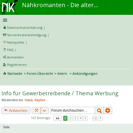
Nähkromanten - Die alternative Näh- und DIY-Community
Datenschutzerklärung
|
Serverkostenbeteiligung
|
Netiquette
|
FAQ
|
Anmelden
Registrieren
Startseite
Foren-Übersicht
Intern
Ankündigungen
S
uc
Info für Gewerbetreibende / Thema Werbung
he
Moderatoren:
Inara
,
Kaylee
Antworten
167 Beiträge
1
2
3
4
5
…
12
Soda