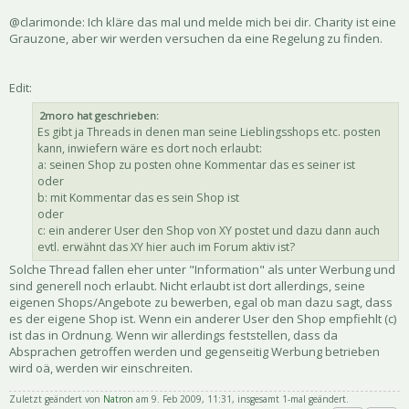
@clarimonde: Ich kläre das mal und melde mich bei dir. Charity ist eine
Grauzone, aber wir werden versuchen da eine Regelung zu finden.
Edit:
2moro hat geschrieben:
Es gibt ja Threads in denen man seine Lieblingsshops etc. posten
kann, inwiefern wäre es dort noch erlaubt:
a: seinen Shop zu posten ohne Kommentar das es seiner ist
oder
b: mit Kommentar das es sein Shop ist
oder
c: ein anderer User den Shop von XY postet und dazu dann auch
evtl. erwähnt das XY hier auch im Forum aktiv ist?
Solche Thread fallen eher unter "Information" als unter Werbung und
sind generell noch erlaubt. Nicht erlaubt ist dort allerdings, seine
eigenen Shops/Angebote zu bewerben, egal ob man dazu sagt, dass
es der eigene Shop ist. Wenn ein anderer User den Shop empfiehlt (c)
ist das in Ordnung. Wenn wir allerdings feststellen, dass da
Absprachen getroffen werden und gegenseitig Werbung betrieben
wird oä, werden wir einschreiten.
Zuletzt geändert von
Natron
am 9. Feb 2009, 11:31, insgesamt 1-mal geändert.