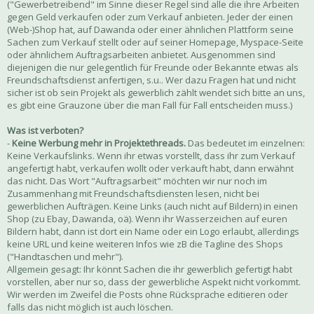
("Gewerbetreibend" im Sinne dieser Regel sind alle die ihre Arbeiten
gegen Geld verkaufen oder zum Verkauf anbieten. Jeder der einen
(Web-)Shop hat, auf Dawanda oder einer ähnlichen Plattform seine
Sachen zum Verkauf stellt oder auf seiner Homepage, Myspace-Seite
oder ähnlichem Auftragsarbeiten anbietet. Ausgenommen sind
diejenigen die nur gelegentlich für Freunde oder Bekannte etwas als
Freundschaftsdienst anfertigen, s.u.. Wer dazu Fragen hat und nicht
sicher ist ob sein Projekt als gewerblich zählt wendet sich bitte an uns,
es gibt eine Grauzone über die man Fall für Fall entscheiden muss.)
Was ist verboten?
-
Keine Werbung mehr in Projektethreads.
Das bedeutet im einzelnen:
Keine Verkaufslinks. Wenn ihr etwas vorstellt, dass ihr zum Verkauf
angefertigt habt, verkaufen wollt oder verkauft habt, dann erwähnt
das nicht. Das Wort "Auftragsarbeit" möchten wir nur noch im
Zusammenhang mit Freundschaftsdiensten lesen, nicht bei
gewerblichen Aufträgen. Keine Links (auch nicht auf Bildern) in einen
Shop (zu Ebay, Dawanda, oä). Wenn ihr Wasserzeichen auf euren
Bildern habt, dann ist dort ein Name oder ein Logo erlaubt, allerdings
keine URL und keine weiteren Infos wie zB die Tagline des Shops
("Handtaschen und mehr").
Allgemein gesagt: Ihr könnt Sachen die ihr gewerblich gefertigt habt
vorstellen, aber nur so, dass der gewerbliche Aspekt nicht vorkommt.
Wir werden im Zweifel die Posts ohne Rücksprache editieren oder
falls das nicht möglich ist auch löschen.