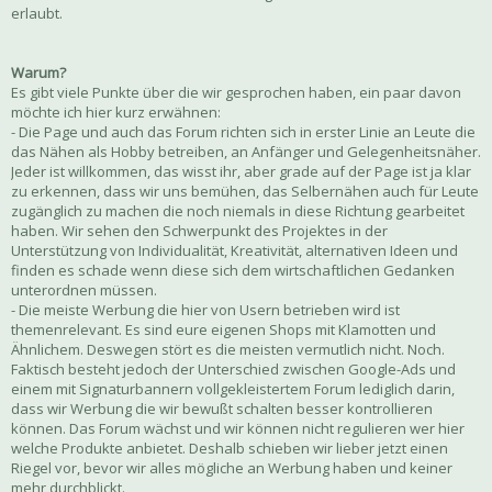
erlaubt.
Warum?
Es gibt viele Punkte über die wir gesprochen haben, ein paar davon
möchte ich hier kurz erwähnen:
- Die Page und auch das Forum richten sich in erster Linie an Leute die
das Nähen als Hobby betreiben, an Anfänger und Gelegenheitsnäher.
Jeder ist willkommen, das wisst ihr, aber grade auf der Page ist ja klar
zu erkennen, dass wir uns bemühen, das Selbernähen auch für Leute
zugänglich zu machen die noch niemals in diese Richtung gearbeitet
haben. Wir sehen den Schwerpunkt des Projektes in der
Unterstützung von Individualität, Kreativität, alternativen Ideen und
finden es schade wenn diese sich dem wirtschaftlichen Gedanken
unterordnen müssen.
- Die meiste Werbung die hier von Usern betrieben wird ist
themenrelevant. Es sind eure eigenen Shops mit Klamotten und
Ähnlichem. Deswegen stört es die meisten vermutlich nicht. Noch.
Faktisch besteht jedoch der Unterschied zwischen Google-Ads und
einem mit Signaturbannern vollgekleistertem Forum lediglich darin,
dass wir Werbung die wir bewußt schalten besser kontrollieren
können. Das Forum wächst und wir können nicht regulieren wer hier
welche Produkte anbietet. Deshalb schieben wir lieber jetzt einen
Riegel vor, bevor wir alles mögliche an Werbung haben und keiner
mehr durchblickt.