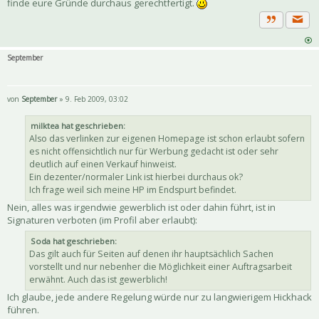
finde eure Gründe durchaus gerechtfertigt.
Priva
Zitat
September
von
September
» 9. Feb 2009, 03:02
milktea hat geschrieben:
Also das verlinken zur eigenen Homepage ist schon erlaubt sofern
es nicht offensichtlich nur für Werbung gedacht ist oder sehr
deutlich auf einen Verkauf hinweist.
Ein dezenter/normaler Link ist hierbei durchaus ok?
Ich frage weil sich meine HP im Endspurt befindet.
Nein, alles was irgendwie gewerblich ist oder dahin führt, ist in
Signaturen verboten (im Profil aber erlaubt):
Soda hat geschrieben:
Das gilt auch für Seiten auf denen ihr hauptsächlich Sachen
vorstellt und nur nebenher die Möglichkeit einer Auftragsarbeit
erwähnt. Auch das ist gewerblich!
Ich glaube, jede andere Regelung würde nur zu langwierigem Hickhack
führen.