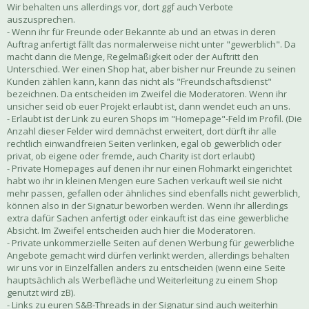
Wir behalten uns allerdings vor, dort ggf auch Verbote
auszusprechen.
- Wenn ihr für Freunde oder Bekannte ab und an etwas in deren
Auftrag anfertigt fällt das normalerweise nicht unter "gewerblich". Da
macht dann die Menge, Regelmäßigkeit oder der Auftritt den
Unterschied. Wer einen Shop hat, aber bisher nur Freunde zu seinen
Kunden zählen kann, kann das nicht als "Freundschaftsdienst"
bezeichnen. Da entscheiden im Zweifel die Moderatoren. Wenn ihr
unsicher seid ob euer Projekt erlaubt ist, dann wendet euch an uns.
- Erlaubt ist der Link zu euren Shops im "Homepage"-Feld im Profil. (Die
Anzahl dieser Felder wird demnächst erweitert, dort dürft ihr alle
rechtlich einwandfreien Seiten verlinken, egal ob gewerblich oder
privat, ob eigene oder fremde, auch Charity ist dort erlaubt)
- Private Homepages auf denen ihr nur einen Flohmarkt eingerichtet
habt wo ihr in kleinen Mengen eure Sachen verkauft weil sie nicht
mehr passen, gefallen oder ähnliches sind ebenfalls nicht gewerblich,
können also in der Signatur beworben werden. Wenn ihr allerdings
extra dafür Sachen anfertigt oder einkauft ist das eine gewerbliche
Absicht. Im Zweifel entscheiden auch hier die Moderatoren.
- Private unkommerzielle Seiten auf denen Werbung für gewerbliche
Angebote gemacht wird dürfen verlinkt werden, allerdings behalten
wir uns vor in Einzelfällen anders zu entscheiden (wenn eine Seite
hauptsächlich als Werbefläche und Weiterleitung zu einem Shop
genutzt wird zB).
- Links zu euren S&B-Threads in der Signatur sind auch weiterhin