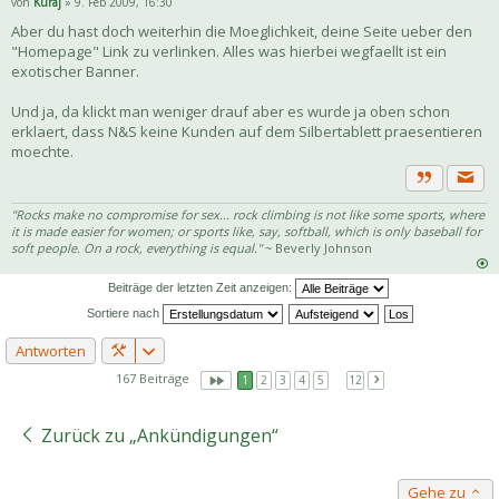
von
Kuraj
» 9. Feb 2009, 16:30
Aber du hast doch weiterhin die Moeglichkeit, deine Seite ueber den
"Homepage" Link zu verlinken. Alles was hierbei wegfaellt ist ein
exotischer Banner.
Und ja, da klickt man weniger drauf aber es wurde ja oben schon
erklaert, dass N&S keine Kunden auf dem Silbertablett praesentieren
moechte.
Priva
Zitat
"Rocks make no compromise for sex... rock climbing is not like some sports, where
it is made easier for women; or sports like, say, softball, which is only baseball for
soft people. On a rock, everything is equal."
~ Beverly Johnson
Beiträge der letzten Zeit anzeigen:
Sortiere nach
Antworten
167 Beiträge
1
2
3
4
5
…
12
Zurück zu „Ankündigungen“
Gehe zu