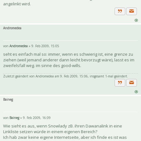
angelinkt wird.
Priva
Zitat
Andromedea
von
Andromedea
» 9. Feb 2009, 15:05
seht es einfach mal so: immer, wenn es schwierig ist, eine grenze zu
ziehen (weil jemand anderer dann leicht bevorzugt wäre), lasst es im
zweifelsfall weg. im sinne des good-wills.
Zuletzt geändert von
Andromedea
am 9. Feb 2009, 15:06, insgesamt 1-mal geändert.
Priva
Zitat
Baineg
von
Baineg
» 9. Feb 2009, 16:09
Wie sieht es aus, wenn Snowlady zB. ihren Dawanalink in eine
Linkliste setzen würde in einem eigenen Bereich?
Ich hab zwar keine eigene Internetseite, aber ich finde es ist was