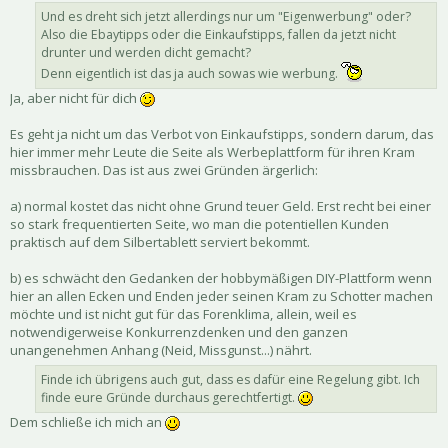
Und es dreht sich jetzt allerdings nur um "Eigenwerbung" oder?
Also die Ebaytipps oder die Einkaufstipps, fallen da jetzt nicht
drunter und werden dicht gemacht?
Denn eigentlich ist das ja auch sowas wie werbung.
Ja, aber nicht für dich
Es geht ja nicht um das Verbot von Einkaufstipps, sondern darum, das
hier immer mehr Leute die Seite als Werbeplattform für ihren Kram
missbrauchen. Das ist aus zwei Gründen ärgerlich:
a) normal kostet das nicht ohne Grund teuer Geld. Erst recht bei einer
so stark frequentierten Seite, wo man die potentiellen Kunden
praktisch auf dem Silbertablett serviert bekommt.
b) es schwächt den Gedanken der hobbymäßigen DIY-Plattform wenn
hier an allen Ecken und Enden jeder seinen Kram zu Schotter machen
möchte und ist nicht gut für das Forenklima, allein, weil es
notwendigerweise Konkurrenzdenken und den ganzen
unangenehmen Anhang (Neid, Missgunst...) nährt.
Finde ich übrigens auch gut, dass es dafür eine Regelung gibt. Ich
finde eure Gründe durchaus gerechtfertigt.
Dem schließe ich mich an