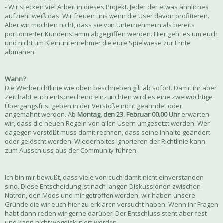
- Wir stecken viel Arbeit in dieses Projekt. Jeder der etwas ähnliches
aufzieht weiß das. Wir freuen uns wenn die User davon profitieren.
Aber wir möchten nicht, dass sie von Unternehmern als bereits
portionierter Kundenstamm abgegriffen werden. Hier geht es um euch
und nicht um Kleinunternehmer die eure Spielwiese zur Ernte
abmähen.
Wann?
Die Werberichtlinie wie oben beschrieben gilt ab sofort. Damit ihr aber
Zeit habt euch entsprechend einzurichten wird es eine zweiwöchtige
Übergangsfrist geben in der Verstöße nicht geahndet oder
angemahnt werden. Ab
Montag, den 23. Februar 00.00 Uhr
erwarten
wir, dass die neuen Regeln von allen Usern umgesetzt werden. Wer
dagegen verstößt muss damit rechnen, dass seine Inhalte geändert
oder gelöscht werden. Wiederholtes Ignorieren der Richtlinie kann
zum Ausschluss aus der Community führen.
Ich bin mir bewußt, dass viele von euch damit nicht einverstanden
sind. Diese Entscheidung ist nach langen Diskussionen zwischen
Natron, den Mods und mir getroffen worden, wir haben unsere
Gründe die wir euch hier zu erklären versucht haben. Wenn ihr Fragen
habt dann reden wir gerne darüber. Der Entschluss steht aber fest
und kann nicht wegdiskutiert werden.