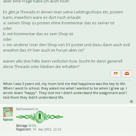
aber eine Frage habe ich auch noch:
Es gibt ja Threads in denen man seine Lieblingsshops etc. posten
kann, inwiefern wäre es dort noch erlaubt:
a: seinen Shop zu posten ohne Kommentar das es seiner ist
oder
b: mit Kommentar das es sein Shop ist
oder
c: ein anderer User den Shop von XY postet und dazu dann auch evtl.
erwähnt das XY hier auch im Forum aktiv ist?
wären alle drei Fälle dann verboten bzw. löscht ihr dann generell
diese Threads oder bleiben die erhalten?
Priva
Zitat
When I was 5 years old, my mom told me that happiness was the key to life.
When I went to school, they asked me what I wanted to be when I grew up. I
wrote down "happy". They told me I didn't understand the assignment and I
told them they didn't understand life.
Nähkromant:in
Natron
Beiträge:
8155
Registriert:
19. Sep 2002, 22:32