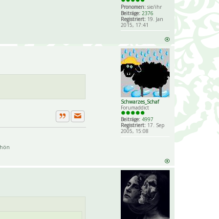
Pronomen:
sie/ihr
Beiträge:
2376
Registriert:
19. Jan
2015, 17:41
Schwarzes_Schaf
Forumaddict
Beiträge:
4997
Private Nachricht senden
Zitat
Registriert:
17. Sep
2005, 15:08
chön