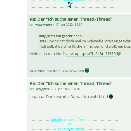
............................................
..................................................
.
Re: Der "Ich suche einen Thread-Thread"
von
wuselwesen
» 17. Jan 2022, 14:37
lady_spatz
hat geschrieben:
↑
Bitte Boobs hat doch mal im Schweiße ihres Angesichts
muß selbst bald ne Küche einrichten und wollt ein bisse
Meinst du den hier?
viewtopic.php?f=24&t=71530
wusi wuselt weiter als wuselwesen
Re: Der "Ich suche einen Thread-Thread"
von
lady_spatz
» 17. Jan 2022, 14:46
Jaaaaaa! Dankeschön! Da war ich wohl blind
........................
spin the wheel of fortune
...............................
............................................
or
...................................................
...............................
learn to navigate
.......................................