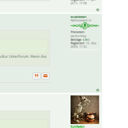
2011, 17:08
wuselwesen
Nähkromant:in
Pronomen:
sie/ihr/they
Beiträge:
6493
Registriert:
15. Dez
2004, 11:52
 Kultur Unterforum. Wenn das
Private Nachricht senden
Zitat
Kuhfladen