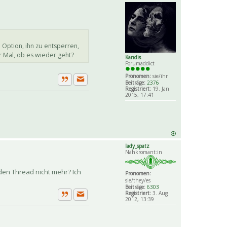
 Option, ihn zu entsperren,
r Mal, ob es wieder geht?
Kandis
Forumaddict
Pronomen:
sie/ihr
Beiträge:
2376
Private Nachricht senden
Zitat
Registriert:
19. Jan
2015, 17:41
lady_spatz
Nähkromant:in
den Thread nicht mehr? Ich
Pronomen:
sie/they/es
Beiträge:
6303
Registriert:
3. Aug
2012, 13:39
Private Nachricht senden
Zitat