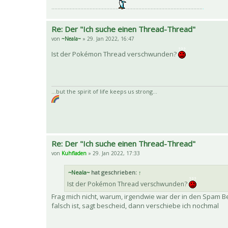
............................................
..................................................
.
Re: Der "Ich suche einen Thread-Thread"
von
~Neala~
» 29. Jan 2022, 16:47
Ist der Pokémon Thread verschwunden?
...but the spirit of life keeps us strong...
Re: Der "Ich suche einen Thread-Thread"
von
Kuhfladen
» 29. Jan 2022, 17:33
~Neala~
hat geschrieben:
↑
Ist der Pokémon Thread verschwunden?
Frag mich nicht, warum, irgendwie war der in den Spam Be
falsch ist, sagt bescheid, dann verschiebe ich nochmal