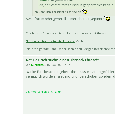
Äh, der Wichtelthread ist nun gesperrt? Ich kann l
Ich kann ihn gar nicht erst finden
Swapforum oder generell immer oben angepinnt?
The blood of the coven is thicker than the water of the womb.
Nähkromantisches Künsterkollektiv
Macht mit!
Ich lerne gerade Bone, daher kann es zu lustigen Rechtschrei
Re: Der "Ich suche einen Thread-Thread"
von
Kuhfladen
» 16. Nov 2021, 20:26
Danke fürs bescheid geben, das muss ein Anzeigefehler ge
vermutlich wurde er also nicht nur verschoben sondern d
als mod schreibe ich grün