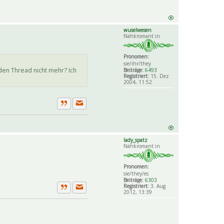
wuselwesen
Nähkromant:in
Pronomen:
sie/ihr/they
den Thread nicht mehr? Ich
Beiträge:
6493
Registriert:
15. Dez
2004, 11:52
Private Nachricht senden
Zitat
lady_spatz
Nähkromant:in
Pronomen:
sie/they/es
Beiträge:
6303
Registriert:
3. Aug
2012, 13:39
Private Nachricht senden
Zitat