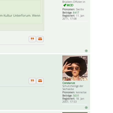
Brücken-Offizier:in
Pronomen:
Sie/ihr
Beiträge:
8417
t im Kultur Unterforum. Wenn
Registriert:
11. Jan
2011, 17:08
Private Nachricht senden
Zitat
Constanze
Private Nachricht senden
Zitat
Schutzheilige der
Sechsecke
Pronomen:
keine/sie
Beiträge:
5031
Registriert:
18. Jan
2007, 17:53