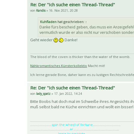
Re: Der "Ich suche einen Thread-Thread"
von
Kandis
» 16. Nov 2021, 20:28
Kuhfladen
hat geschrieben:
↑
Danke fürs bescheid geben, das muss ein Anzeigefehler
vermutlich wurde er also nicht nur verschoben sonder
Geht wieder
Danke!
The blood of the coven is thicker than the water of the womb.
Nähkromantisches Künsterkollektiv
Macht mit!
Ich lerne gerade Bone, daher kann es zu lustigen Rechtschrei
Re: Der "Ich suche einen Thread-Thread"
von
lady_spatz
» 17. Jan 2022, 14:24
Bitte Boobs hat doch mal im Schweiße ihres Angesichts i
muß selbst bald ne Küche einrichten und wollt ein bisserl 
........................
spin the wheel of fortune
...............................
............................................
or
...................................................
...............................
learn to navigate
.......................................