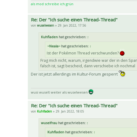
als mod schreibe ich grün
Re: Der "Ich suche einen Thread-Thread"
von
wuselwesen
» 29. Jan 2022, 17:56
Kuhfladen
hat geschrieben:
↑
~Neala~
hat geschrieben:
↑
Ist der Pokémon Thread verschwunden?
Frag mich nicht, warum, irgendwie war der in den Spam
falsch ist, sagt bescheid, dann verschiebe ich nochmal
Der ist jetzt allerdings im Kultur-Forum gesperrt
wusi wuselt weiter als wuselwesen
Re: Der "Ich suche einen Thread-Thread"
von
Kuhfladen
» 29. Jan 2022, 18:05
wuselfrau
hat geschrieben:
↑
Kuhfladen
hat geschrieben:
↑