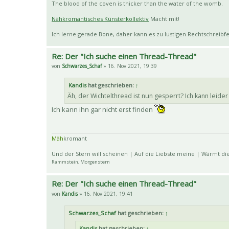
The blood of the coven is thicker than the water of the womb.
Nähkromantisches Künsterkollektiv
Macht mit!
Ich lerne gerade Bone, daher kann es zu lustigen Rechtschrei
Re: Der "Ich suche einen Thread-Thread"
von
Schwarzes_Schaf
» 16. Nov 2021, 19:39
Kandis
hat geschrieben:
↑
Äh, der Wichtelthread ist nun gesperrt? Ich kann leide
Ich kann ihn gar nicht erst finden
Mäh
kromant
Und der Stern will scheinen | Auf die Liebste meine | Wärmt di
Rammstein, Morgenstern
Re: Der "Ich suche einen Thread-Thread"
von
Kandis
» 16. Nov 2021, 19:41
Schwarzes_Schaf
hat geschrieben:
↑
Kandis
hat geschrieben:
↑