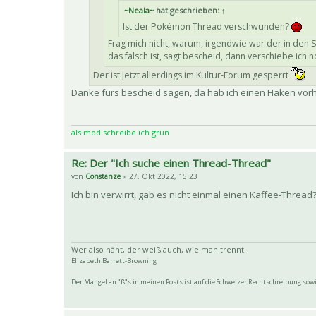
~Neala~
hat geschrieben:
↑
Ist der Pokémon Thread verschwunden?
Frag mich nicht, warum, irgendwie war der in den 
das falsch ist, sagt bescheid, dann verschiebe ich 
Der ist jetzt allerdings im Kultur-Forum gesperrt
Danke fürs bescheid sagen, da hab ich einen Haken vorhin
als mod schreibe ich grün
Re: Der "Ich suche einen Thread-Thread"
von
Constanze
» 27. Okt 2022, 15:23
Ich bin verwirrt, gab es nicht einmal einen Kaffee-Threa
Wer also näht, der weiß auch, wie man trennt.
Elizabeth Barrett-Browning
Der Mangel an "ß"s in meinen Posts ist auf die Schweizer Rechtschreibung so