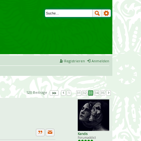
Registrieren
Anmelden
520 Beiträge
1
…
31
32
33
34
35
Kandis
Private Nachricht senden
Zitat
Forumaddict