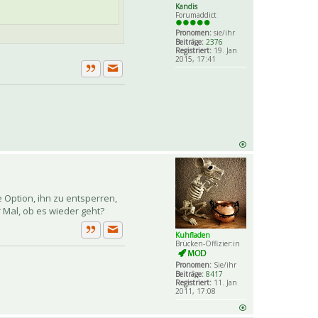
Kandis
Forumaddict
Pronomen:
sie/ihr
Beiträge:
2376
Registriert:
19. Jan
2015, 17:41
Private Nachricht senden
Zitat
 Option, ihn zu entsperren,
 Mal, ob es wieder geht?
Kuhfladen
Private Nachricht senden
Zitat
Brücken-Offizier:in
Pronomen:
Sie/ihr
Beiträge:
8417
Registriert:
11. Jan
2011, 17:08