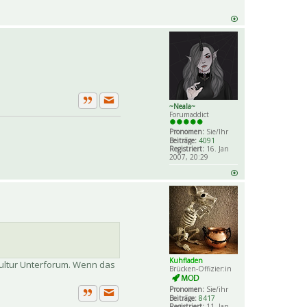
~Neala~
Private Nachricht senden
Zitat
Forumaddict
Pronomen:
Sie/Ihr
Beiträge:
4091
Registriert:
16. Jan
2007, 20:29
Kuhfladen
 Kultur Unterforum. Wenn das
Brücken-Offizier:in
Pronomen:
Sie/ihr
Beiträge:
8417
Private Nachricht senden
Zitat
Registriert:
11. Jan