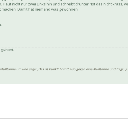
 Haut nicht nur zwei Links hin und schreibt drunter "Ist das nicht krass, w
cht machen. Damit hat niemand was gewonnen.
n.
 geändert.
 Mülltonne um und sage: „Das ist Punk!“ Er tritt also gegen eine Mülltonne und fragt: „U