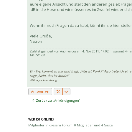
eure eigene Ansicht und stellt den anderen gezielt Fragen.
idR in die Hose und wir müssen es im Zweifel wieder di
Wenn ihr noch Fragen dazu habt, könnt ihr sie hier stelle
Viele Grüße,
Natron
Zuletzt geändert von
Anonymous
am 4. Nov 2011, 17:02, insgesamt 4-mal
Grund:
rsf
Ein Typ kommt zu mir und fragt: „Was ist Punk?“ Also trete ich eine
sage „Nein, das ist Mode!“
- Billie Joe Armstrong
Antworten
Zurück zu „Ankündigungen“
WER IST ONLINE?
Mitglieder in diesem Forum: 0 Mitglieder und 4 Gäste