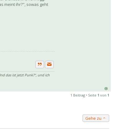
as meint ihr?", sowas geht
Private Nachricht senden
Zitat
nd das ist jetzt Punk?“, und ich
1 Beitrag • Seite
1
von
1
Gehe zu