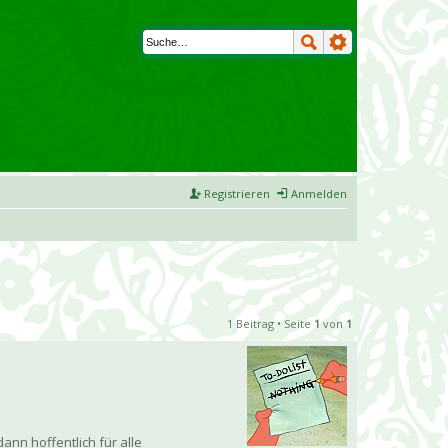
Registrieren
Anmelden
1 Beitrag • Seite
1
von
1
nn hoffentlich für alle