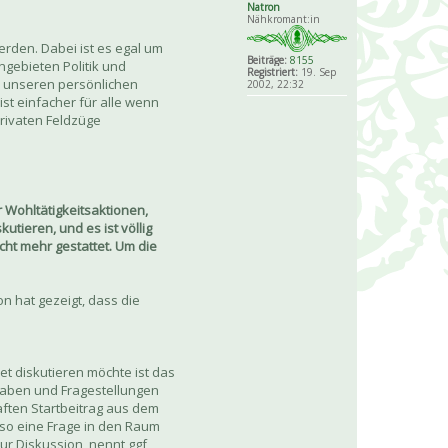
Natron
Nähkromant:in
rden. Dabei ist es egal um
Beiträge:
8155
ngebieten Politik und
Registriert:
19. Sep
n unseren persönlichen
2002, 22:32
ist einfacher für alle wenn
privaten Feldzüge
Wohltätigkeitsaktionen,
utieren, und es ist völlig
icht mehr gestattet. Um die
n hat gezeigt, dass die
t diskutieren möchte ist das
rgaben und Fragestellungen
ften Startbeitrag aus dem
 so eine Frage in den Raum
ur Diskussion, nennt ggf