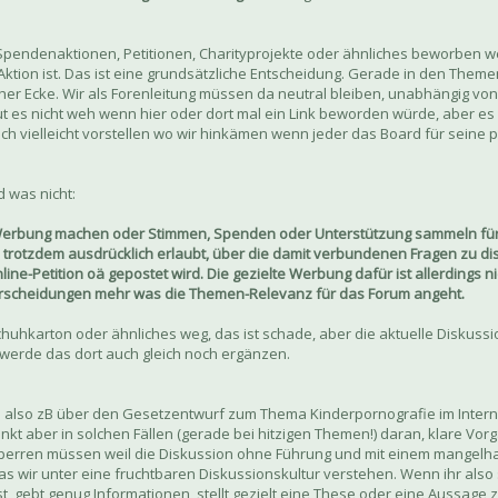
Spendenaktionen, Petitionen, Charityprojekte oder ähnliches beworben we
Aktion ist. Das ist eine grundsätzliche Entscheidung. Gerade in den Theme
her Ecke. Wir als Forenleitung müssen da neutral bleiben, unabhängig vo
tut es nicht weh wenn hier oder dort mal ein Link beworden würde, aber es 
 auch vielleicht vorstellen wo wir hinkämen wenn jeder das Board für seine 
 was nicht:
 Werbung machen oder Stimmen, Spenden oder Unterstützung sammeln für 
 trotzdem ausdrücklich erlaubt, über die damit verbundenen Fragen zu disk
ine-Petition oä gepostet wird. Die gezielte Werbung dafür ist allerdings n
erscheidungen mehr was die Themen-Relevanz für das Forum angeht.
uhkarton oder ähnliches weg, das ist schade, aber die aktuelle Diskussio
h werde das dort auch gleich noch ergänzen.
d also zB über den Gesetzentwurf zum Thema Kinderpornografie im Interne
nkt aber in solchen Fällen (gerade bei hitzigen Themen!) daran, klare Vo
sperren müssen weil die Diskussion ohne Führung und mit einem mangelha
was wir unter eine fruchtbaren Diskussionskultur verstehen. Wenn ihr also
, gebt genug Informationen, stellt gezielt eine These oder eine Aussage z