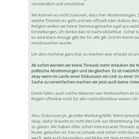
verständlich und umsetzbar:
Wir können es nicht zulassen, dass hier Abstimmungen, 
welche Themen es geht und wie offiziell oder dubios die 
Religion wollen wir keine Stimmungsmache egal aus welc
Einstellungen, ich denke das ist nachvollziehbar. Sicher 
es eine klare Ansage gibt die für alle gilt. Und ihr könnt
missbrauchen würde.
Um also nochmal ganz klar zu machen was erlaubt ist und
Ab sofort werden wir keine Threads mehr erlauben die
politische Abstimmungen und dergleichen. Es ist natürlich
okay wenn im Laufe einer Diskussion ein Link zu einer Onl
Sache zu vereinfachen machen wir jetzt auch keine Unt
Damit fallen auch solche Aktionen wie Weihnachten im Sch
Regeln offenbar nicht für alle nachvollziehbar waren. Ic
Also: Diskussion JA, gezielte Werbung NEIN. Wenn jeman
okay, dafür braucht es nicht den Link zur Abstimmung. De
zu geben. Wir haben öfter schon interessante Threads 
Ruder gelaufen ist. Das ist schade und sicher nicht das 
werft, gebt euch besonders viel Mühe mit dem ersten Post