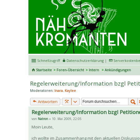
Schnellzugriff
Datenschutzerklärung
|
Serverkostenbe
Startseite
Foren-Übersicht
Intern
Ankündigungen
Regelerweiterung/Information bzgl Petit
Moderatoren:
Inara
,
Kaylee
Antworten
Regelerweiterung/Information bzgl Petitione
von
Natron
» 10. Mai 2009, 22:05
Moin Leute,
ich wollte im Zusammenhang mit den aktuellen Diskussi