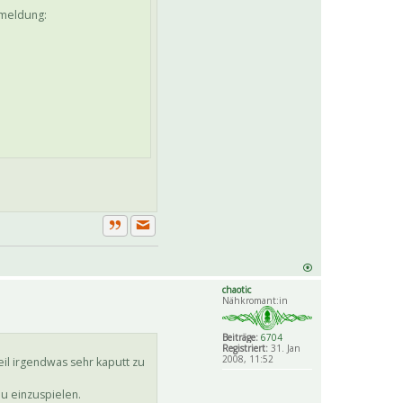
rmeldung:
Private Nachricht senden
Zitat
chaotic
Nähkromant:in
Beiträge:
6704
Registriert:
31. Jan
2008, 11:52
eil irgendwas sehr kaputt zu
u einzuspielen.