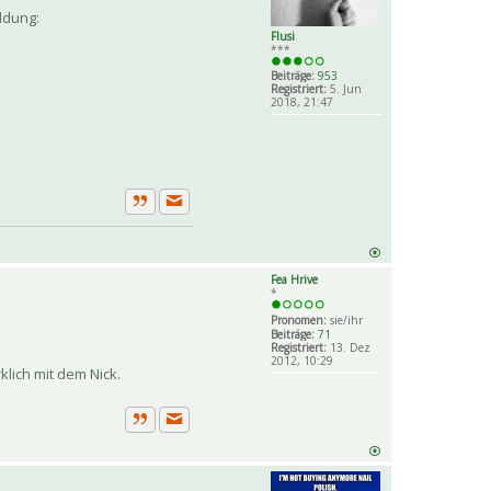
ldung:
Flusi
***
Beiträge:
953
Registriert:
5. Jun
2018, 21:47
Private Nachricht senden
Zitat
Fea Hrive
*
Pronomen:
sie/ihr
Beiträge:
71
Registriert:
13. Dez
2012, 10:29
klich mit dem Nick.
Private Nachricht senden
Zitat