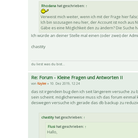
Rhodana
hat geschrieben:
↑
Verweist mich weiter, wenn ich mit der Frage hier falsc
Ich bin sozusagen neu hier, der Account ist noch aus Nu
Gäbe es eine Möglichkeit den zu ändern? Die Suche h
Ich würde an deiner Stelle mal einen (oder zwei) der Adm
chastity
du liest was du bist...
Re: Forum - Kleine Fragen und Antworten II
von
Kaylee
» 10. Dez 2019, 12:24
das ist irgendein bug den ich seit längerem versuche zu 
sein scheint. möglicherweise muss ich das forum einmal 
deswegen versuche ich gerade das db backup zu reduzier
chastity
hat geschrieben:
↑
Flusi
hat geschrieben:
↑
Hallo,