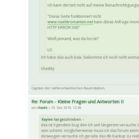
ich kann derzeit nicht auf meine Benachrichtigun
"Diese Seite funktioniert nicht
www.naehkromanten.net
kann diese Anfrage mome
HTTP ERROR 500"
Weiß jemand, was da los ist?
LG
Ich habe das auch bzw. bekomme ich noch nicht einmal 
chastity
Captain der nähkromantischen Raumstation.
Re: Forum - Kleine Fragen und Antworten II
von
chaotic
» 10. Dez 2019, 12:45
Kaylee
hat geschrieben:
↑
das ist irgendein bug den ich seit längerem versuche 
sein scheint. möglicherweise muss ich das forum einma
deswegen versuche ich gerade das db backup zu reduz