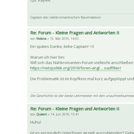
Cpt. Kaylee
Captain der nähkromantischen Raumstation.
Re: Forum - Kleine Fragen und Antworten II
von
Violana
» 15. Mär 2019, 14:03
Ein spätes Danke, liebe Captain! <3
Warum ich hier bin:
Will sich das Nähkromanten-Forum vielleicht anschließen
https://netzpolitik.org/2019/foren-angl ... oadfilter/
Die Problematik ist im Kopfkino mal kurz aufgeplöppt und
Die Geschichte ist der beste Lehrmeister mit den unaufmerksamste
Re: Forum - Kleine Fragen und Antworten II
von
Queeni
» 14. Jun 2019, 13:41
Huhu!
Ist es eig möglich Unterforen gezielt auszublenden? Ge