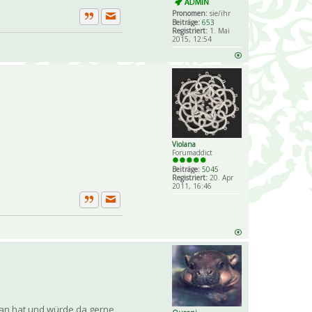
Pronomen:
sie/ihr
Beiträge:
653
Private Nachricht senden
Zitat
Registriert:
1. Mai
2015, 12:54
Violana
Forumaddict
Beiträge:
5045
Registriert:
20. Apr
2011, 16:46
Private Nachricht senden
Zitat
tan hat und würde da gerne