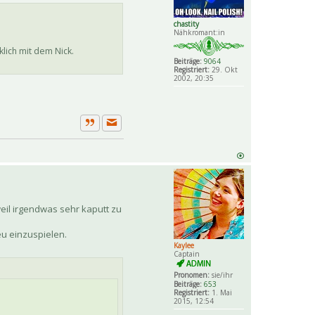
chastity
Nähkromant:in
klich mit dem Nick.
Beiträge:
9064
Registriert:
29. Okt
2002, 20:35
Private Nachricht senden
Zitat
weil irgendwas sehr kaputt zu
u einzuspielen.
Kaylee
Captain
Pronomen:
sie/ihr
Beiträge:
653
Registriert:
1. Mai
2015, 12:54