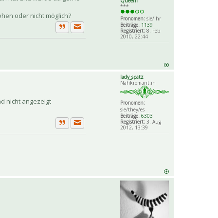
Queeni
***
ehen oder nicht möglich?
Pronomen:
sie/ihr
Beiträge:
1139
Registriert:
8. Feb
Private Nachricht senden
Zitat
2010, 22:44
lady_spatz
Nähkromant:in
d nicht angezeigt
Pronomen:
sie/they/es
Beiträge:
6303
Registriert:
3. Aug
2012, 13:39
Private Nachricht senden
Zitat