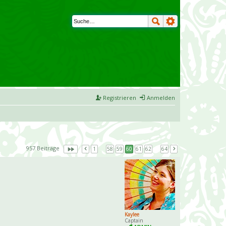
Registrieren
Anmelden
957 Beiträge
1
…
58
59
60
61
62
…
64
Kaylee
Captain