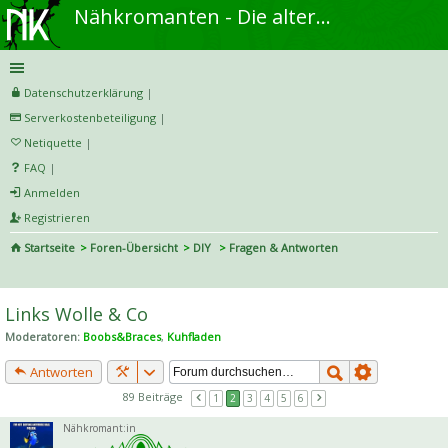
Nähkromanten - Die alternative Näh- und DIY-Community
Datenschutzerklärung
|
Serverkostenbeteiligung
|
Netiquette
|
FAQ
|
Anmelden
Registrieren
Startseite
Foren-Übersicht
DIY
Fragen & Antworten
S
uc
Links Wolle & Co
he
Moderatoren:
Boobs&Braces
,
Kuhfladen
Antworten
89 Beiträge
1
2
3
4
5
6
Nähkromant:in