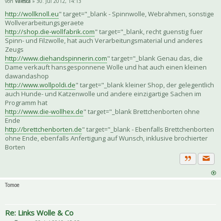
von
Valesca
» 30. Jul 2012, 14:13
http://wollknoll.eu
" target="_blank - Spinnwolle, Webrahmen, sonstige
Wollverarbeitungsgeraete
http://shop.die-wollfabrik.com
" target="_blank, recht guenstig fuer
Spinn- und Filzwolle, hat auch Verarbeitungsmaterial und anderes
Zeugs
http://www.diehandspinnerin.com
" target="_blank Genau das, die
Dame verkauft hansgesponnene Wolle und hat auch einen kleinen
dawandashop
http://www.wollpoldi.de
" target="_blank kleiner Shop, der gelegentlich
auch Hunde- und Katzenwolle und andere einzigartige Sachen im
Programm hat
http://www.die-wollhex.de
" target="_blank Brettchenborten ohne
Ende
http://brettchenborten.de
" target="_blank - Ebenfalls Brettchenborten
ohne Ende, ebenfalls Anfertigung auf Wunsch, inklusive brochierter
Borten
Priva
Zitat
Tomoe
Re: Links Wolle & Co