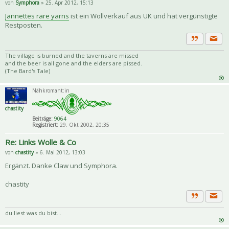
von
Symphora
» 25. Apr 2012, 15:13
Jannettes rare yarns
ist ein Wollverkauf aus UK und hat vergünstigte
Restposten.
Priva
Zitat
The village is burned and the taverns are missed
and the beer is all gone and the elders are pissed.
(The Bard's Tale)
Nähkromant:in
chastity
Beiträge:
9064
Registriert:
29. Okt 2002, 20:35
Re: Links Wolle & Co
von
chastity
» 6. Mai 2012, 13:03
Ergänzt. Danke Claw und Symphora.
chastity
Priva
Zitat
du liest was du bist...