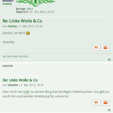
chastity
Beiträge:
9064
Registriert:
29. Okt 2002, 20:35
Re: Links Wolle & Co
von
chastity
» 1. Mär 2012, 07:34
Danke, ist drin!
chastity
Priva
Zitat
du liest was du bist...
lieselotte
Re: Links Wolle & Co
von
lieselotte
» 2. Mär 2012, 19:47
Hier noch ein
Link
zu einem Blog mit nerdigen Häkelsachen. Da gibt es
auch hin und wieder Anleitung für umsonst.
Priva
Zitat