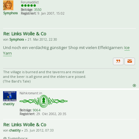
Forumaddict
Beiträge:
3550
Symphora
Registriert:
9. Jan 2007, 15:02
Re: Links Wolle & Co
von
Symphora
» 21. Mai 2012, 22:30
Und noch ein verdächtig günstiger Shop mit vielen Effektgarnen:
Ice
Yarn
Priva
Zitat
The village is burned and the taverns are missed
and the beer is all gone and the elders are pissed.
(The Bard's Tale)
Nähkromant:in
chastity
Beiträge:
9064
Registriert:
29. Okt 2002, 20:35
Re: Links Wolle & Co
von
chastity
» 25. Jun 2012, 07:33
@ Symphora: