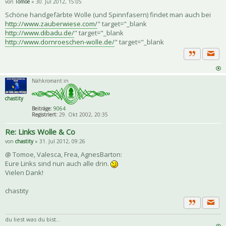
von
Tomoe
» 30. Jul 2012, 15:05
Schöne handgefärbte Wolle (und Spinnfasern) findet man auch bei
http://www.zauberwiese.com/
" target="_blank
http://www.dibadu.de/
" target="_blank
http://www.dornroeschen-wolle.de/
" target="_blank
Priva
Zitat
Nähkromant:in
chastity
Beiträge:
9064
Registriert:
29. Okt 2002, 20:35
Re: Links Wolle & Co
von
chastity
» 31. Jul 2012, 09:26
@ Tomoe, Valesca, Frea, AgnesBarton:
Eure Links sind nun auch alle drin.
Vielen Dank!
chastity
Priva
Zitat
du liest was du bist...