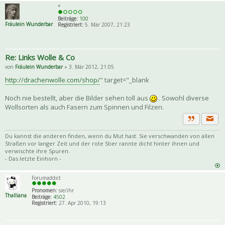
*
Beiträge:
100
Fräulein Wunderbar
Registriert:
5. Mär 2007, 21:23
Re: Links Wolle & Co
von
Fräulein Wunderbar
» 3. Mär 2012, 21:05
http://drachenwolle.com/shop/
" target="_blank
Noch nie bestellt, aber die Bilder sehen toll aus
. Sowohl diverse
Wollsorten als auch Fasern zum Spinnen und Filzen.
Priva
Zitat
Du kannst die anderen finden, wenn du Mut hast. Sie verschwanden von allen
Straßen vor langer Zeit und der rote Stier rannte dicht hinter ihnen und
verwischte ihre Spuren.
- Das letzte Einhorn -
Forumaddict
Pronomen:
sie/ihr
Thalliana
Beiträge:
4502
Registriert:
27. Apr 2010, 19:13