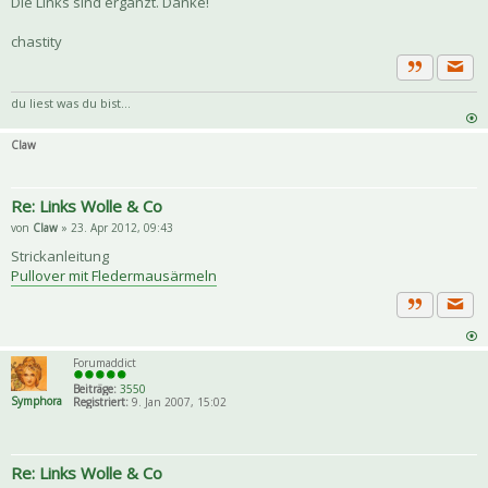
Die Links sind ergänzt. Danke!
chastity
Priva
Zitat
du liest was du bist...
Claw
Re: Links Wolle & Co
von
Claw
» 23. Apr 2012, 09:43
Strickanleitung
Pullover mit Fledermausärmeln
Priva
Zitat
Forumaddict
Beiträge:
3550
Symphora
Registriert:
9. Jan 2007, 15:02
Re: Links Wolle & Co