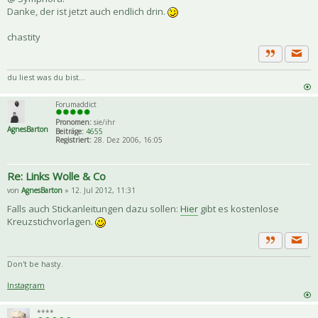
Danke, der ist jetzt auch endlich drin.
chastity
Priva
Zitat
du liest was du bist...
Forumaddict
Pronomen:
sie/ihr
AgnesBarton
Beiträge:
4655
Registriert:
28. Dez 2006, 16:05
Re: Links Wolle & Co
von
AgnesBarton
» 12. Jul 2012, 11:31
Falls auch Stickanleitungen dazu sollen:
Hier
gibt es kostenlose
Kreuzstichvorlagen.
Priva
Zitat
Don't be hasty.
Instagram
****