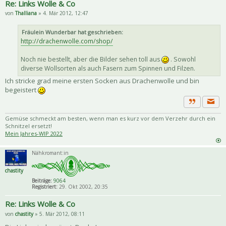
Re: Links Wolle & Co
von
Thalliana
» 4. Mär 2012, 12:47
Fräulein Wunderbar hat geschrieben:
http://drachenwolle.com/shop/
Noch nie bestellt, aber die Bilder sehen toll aus
. Sowohl
diverse Wollsorten als auch Fasern zum Spinnen und Filzen.
Ich stricke grad meine ersten Socken aus Drachenwolle und bin
begeistert
Priva
Zitat
Gemüse schmeckt am besten, wenn man es kurz vor dem Verzehr durch ein
Schnitzel ersetzt!
Mein Jahres-WIP 2022
Nähkromant:in
chastity
Beiträge:
9064
Registriert:
29. Okt 2002, 20:35
Re: Links Wolle & Co
von
chastity
» 5. Mär 2012, 08:11