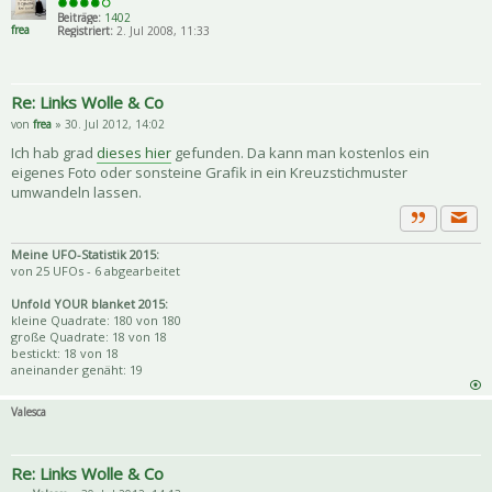
Beiträge:
1402
frea
Registriert:
2. Jul 2008, 11:33
Re: Links Wolle & Co
von
frea
» 30. Jul 2012, 14:02
Ich hab grad
dieses hier
gefunden. Da kann man kostenlos ein
eigenes Foto oder sonsteine Grafik in ein Kreuzstichmuster
umwandeln lassen.
Priva
Zitat
Meine UFO-Statistik 2015:
von 25 UFOs - 6 abgearbeitet
Unfold YOUR blanket 2015:
kleine Quadrate: 180 von 180
große Quadrate: 18 von 18
bestickt: 18 von 18
aneinander genäht: 19
Valesca
Re: Links Wolle & Co