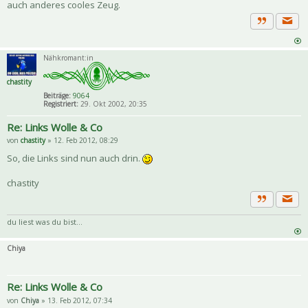
auch anderes cooles Zeug.
Priva
Zitat
Nähkromant:in
chastity
Beiträge:
9064
Registriert:
29. Okt 2002, 20:35
Re: Links Wolle & Co
von
chastity
» 12. Feb 2012, 08:29
So, die Links sind nun auch drin.
chastity
Priva
Zitat
du liest was du bist...
Chiya
Re: Links Wolle & Co
von
Chiya
» 13. Feb 2012, 07:34