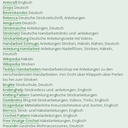
Anticraft
Englisch
Drops
Deutsch
Bestrickendes
Deutsch
Rebecca
Deutsche Strickzeitschrift, Anleitungen
Amigurumi
Deutsch
Strickmasche
Anleitungen, Deutsch
Stricknetz
Deutsche Handarbeitslinks und -anleitungen
Strickanleitung
Deutsche Anleitungsseite mit Videos
Handarbeit Schnugis
Anleitungen Stricken, Häkeln, Nähen, Deutsch
Anleitung Handarbeit
Anleitungen Nadelfilzen, Stricken, Häkeln,
Deutsch
Wikipedia
Häkeln
Wikipedia
Stricken
Teddys Handarbeiten
Handarbeitsshop mit Anleitungen zu den
verschiedensten Handarbeiten. Von Occhi über Klöppeln über Perlen
bis hin zum Stricken
Brigitte
Strickschule, Deutsch
Knittinghelp
Strickvideos und -anleitungen, Englisch
Knitting Pattern
Sammlung englische Strickanleitungen
Domiknitrix
Blog mit Strickanleitungen, Videos, Tricks, Englisch
Dragonbear
Mittelalterliche Kreuzstichmotive und -borten, Englisch
Berroco
Strick- und Häkelanleitungen, Englisch
Crochet Pattern
Häkelanleitungen, Englisch
Free Vinatge Crochet
Häkelanleitungen, Englisch
Freundin
Gestricke Wohnaccessoires, Deutsch