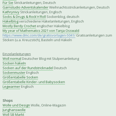
Für Sie
Strickanleitungen, Deutsch
Garnstudio Adventskalender
Weihnachtsstrickanleitungen, Deutsch
Kathrynivy
Strickanleitungen, Englisch
Socks & Drugs & Rock'n'Roll
Sockenblog, deutsch
Häkelblog
verschiedene Häkelanleitungen, Englisch
Mostly Berdy Crochet
englischer Häkelblog
My year of Mathematics 2021 von Tanja Osswald
https://www.dmc.com/de/gratisvorlagen-5041/
Gratisanleitungen zum
Sticken (u.a. Kreuzstich), Basteln und Häkeln
Einzelanleitungen
Woll normal
Deutscher Blog mit Stulpenanleitung
Socken häkeln
Socken auf der Rundstricknadel
Deutsch
Sockenmuster
Englisch
Größentabelle Socken
Größentabelle Kinder- und Babysocken
Legwarmer
Englisch
Shops
Wolle und Design
Wolle, Online-Magazin
Junghanswolle
Woll SB Markt