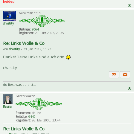
beides!
Nähkromant:in
chastity
Beiträge:
9064
Registriert:
29. Okt 2002, 20:35
Re: Links Wolle & Co
von
chastity
» 29. Jan 2012, 11:22
Danke! Deine Links sind auch drin.
chastity
Priva
Zitat
du liest was du bist...
Glitzerkraken
Ravna
Pronomen:
sie|ihr
Beiträge:
9447
Registriert:
26. Mär 2005, 23:44
Re: Links Wolle & Co