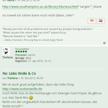
von
Ravna
» 10. Feb 2012, 00:30
http://www.southampton.ac.uk/library/ldu/wsa.html
" target="_blank
ist soweit ich sehen kann noch nicht dabei, oder?
Priva
Zitat
“Ninety percent of all problems are caused by people being assholes.”
“What causes the other ten percent?” asked Kizzy.
“Natural disasters,” said Nib.”
― Becky Chambers, The Long Way to a Small, Angry Planet
Forumaddict
Pronomen:
sie/ihr
Thalliana
Beiträge:
4502
Registriert:
27. Apr 2010, 19:13
Re: Links Wolle & Co
von
Thalliana
» 10. Feb 2012, 06:59
Mir ist auch grad aufgefallen, dass der tolle Shop
http://www.sockenwolle.de
noch fehlt. Das ist die Homepage von Zwerger Garn/Opal, da gibt es
u.a. das Opal-Abo
Nicht von der unglaublich hässlichen HP abschrecken lassen, die
Wolle ist toll^^