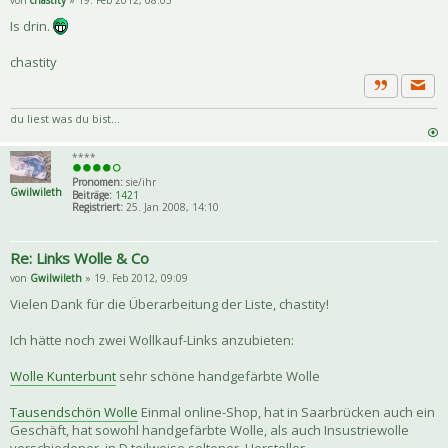
Is drin.
chastity
Priva
Zitat
du liest was du bist...
****
Pronomen:
sie/ihr
Gwilwileth
Beiträge:
1421
Registriert:
25. Jan 2008, 14:10
Re: Links Wolle & Co
von
Gwilwileth
» 19. Feb 2012, 09:09
Vielen Dank für die Überarbeitung der Liste, chastity!
Ich hätte noch zwei Wollkauf-Links anzubieten:
Wolle Kunterbunt
sehr schöne handgefärbte Wolle
Tausendschön Wolle
Einmal online-Shop, hat in Saarbrücken auch ein
Geschäft, hat sowohl handgefärbte Wolle, als auch Insustriewolle
verschiedener, in D teilweise seltener, Hersteller