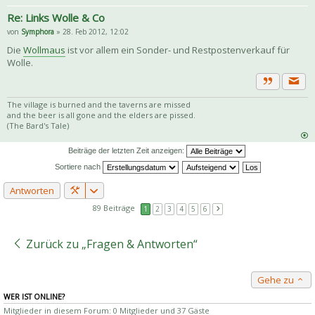
Re: Links Wolle & Co
von
Symphora
» 28. Feb 2012, 12:02
Die
Wollmaus
ist vor allem ein Sonder- und Restpostenverkauf für
Wolle.
Priva
Zitat
The village is burned and the taverns are missed
and the beer is all gone and the elders are pissed.
(The Bard's Tale)
Beiträge der letzten Zeit anzeigen:
Sortiere nach
Antworten
89 Beiträge
1
2
3
4
5
6
Zurück zu „Fragen & Antworten“
Gehe zu
WER IST ONLINE?
Mitglieder in diesem Forum: 0 Mitglieder und 37 Gäste