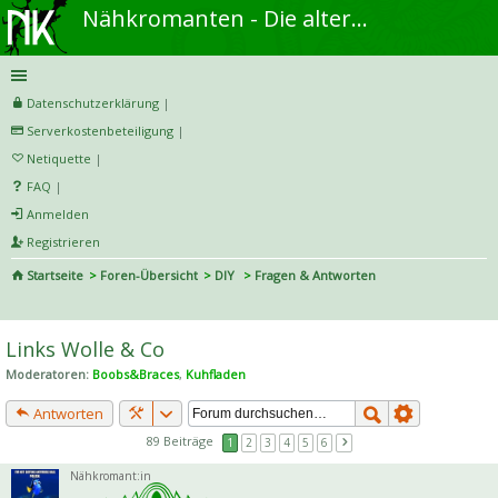
Nähkromanten - Die alternative Näh- und DIY-Community
Datenschutzerklärung
|
Serverkostenbeteiligung
|
Netiquette
|
FAQ
|
Anmelden
Registrieren
Startseite
Foren-Übersicht
DIY
Fragen & Antworten
S
uc
Links Wolle & Co
he
Moderatoren:
Boobs&Braces
,
Kuhfladen
Antworten
89 Beiträge
1
2
3
4
5
6
Nähkromant:in