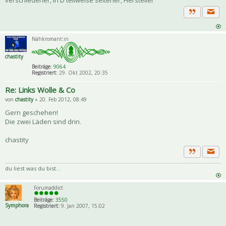
Priva
Zitat
Nähkromant:in
chastity
Beiträge:
9064
Registriert:
29. Okt 2002, 20:35
Re: Links Wolle & Co
von
chastity
» 20. Feb 2012, 08:49
Gern geschehen!
Die zwei Läden sind drin.
chastity
Priva
Zitat
du liest was du bist...
Forumaddict
Beiträge:
3550
Symphora
Registriert:
9. Jan 2007, 15:02