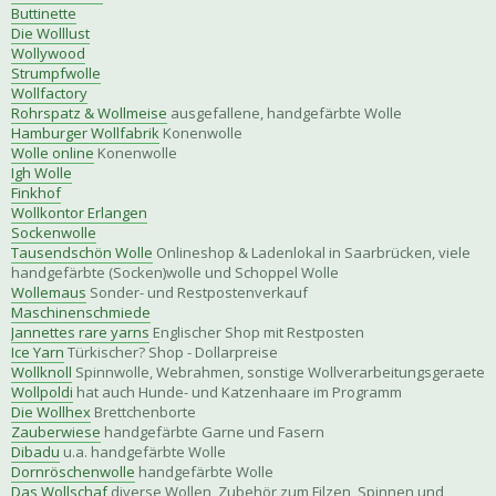
Buttinette
Die Wolllust
Wollywood
Strumpfwolle
Wollfactory
Rohrspatz & Wollmeise
ausgefallene, handgefärbte Wolle
Hamburger Wollfabrik
Konenwolle
Wolle online
Konenwolle
Igh Wolle
Finkhof
Wollkontor Erlangen
Sockenwolle
Tausendschön Wolle
Onlineshop & Ladenlokal in Saarbrücken, viele
handgefärbte (Socken)wolle und Schoppel Wolle
Wollemaus
Sonder- und Restpostenverkauf
Maschinenschmiede
Jannettes rare yarns
Englischer Shop mit Restposten
Ice Yarn
Türkischer? Shop - Dollarpreise
Wollknoll
Spinnwolle, Webrahmen, sonstige Wollverarbeitungsgeraete
Wollpoldi
hat auch Hunde- und Katzenhaare im Programm
Die Wollhex
Brettchenborte
Zauberwiese
handgefärbte Garne und Fasern
Dibadu
u.a. handgefärbte Wolle
Dornröschenwolle
handgefärbte Wolle
Das Wollschaf
diverse Wollen, Zubehör zum Filzen, Spinnen und