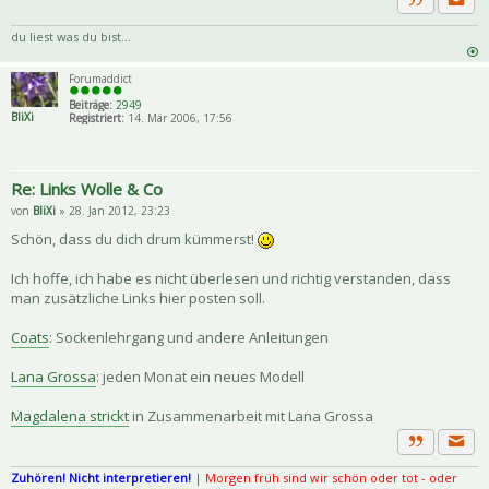
Priva
Zitat
du liest was du bist...
Forumaddict
Beiträge:
2949
BliXi
Registriert:
14. Mär 2006, 17:56
Re: Links Wolle & Co
von
BliXi
» 28. Jan 2012, 23:23
Schön, dass du dich drum kümmerst!
Ich hoffe, ich habe es nicht überlesen und richtig verstanden, dass
man zusätzliche Links hier posten soll.
Coats
: Sockenlehrgang und andere Anleitungen
Lana Grossa
: jeden Monat ein neues Modell
Magdalena strickt
in Zusammenarbeit mit Lana Grossa
Priva
Zitat
Zuhören! Nicht interpretieren!
|
Morgen früh sind wir schön oder tot - oder