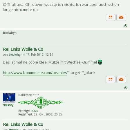
@ Thalliana: Oh, davon wusste ich nichts. Ich war aber auch schon
lange nicht mehr da.
Priva
Zitat
blodwhyn
Re: Links Wolle & Co
von
blodwhyn
» 17. Feb 2012, 12:54
Das ist mal ne coole Idee: Mütze mit Wechsel-Bummel
http://www.bommelme.com/beanies
" target="_blank
Priva
Zitat
Nähkromant:in
chastity
Beiträge:
9064
Registriert:
29. Okt 2002, 20:35
Re: Links Wolle & Co
von
chastity
» 19. Feb 2012, 08:05