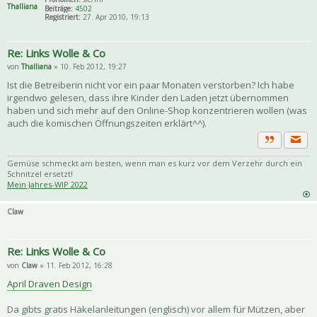
Thalliana
Beiträge:
4502
Registriert:
27. Apr 2010, 19:13
Re: Links Wolle & Co
von
Thalliana
» 10. Feb 2012, 19:27
Ist die Betreiberin nicht vor ein paar Monaten verstorben? Ich habe
irgendwo gelesen, dass ihre Kinder den Laden jetzt übernommen
haben und sich mehr auf den Online-Shop konzentrieren wollen (was
auch die komischen Öffnungszeiten erklärt^^).
Priva
Zitat
Gemüse schmeckt am besten, wenn man es kurz vor dem Verzehr durch ein
Schnitzel ersetzt!
Mein Jahres-WIP 2022
Claw
Re: Links Wolle & Co
von
Claw
» 11. Feb 2012, 16:28
April Draven Design
Da gibts gratis Häkelanleitungen (englisch) vor allem für Mützen, aber