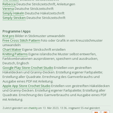
Rebecca
Deutsche Strickzeitschrift, Anleitungen
Verena
Deutsche Strickzeitschrift
Simply Häkeln
Deutsche Häkelzeitschrift
Simply Stricken
Deutsche Strickzeitschrift
Programme I Apps
Knit pro
Bilder in Stickmuster umwandeln
Free Cross Stitch Pattern
Foto oder Grafik in ein Kreuzstichmuster
umwandeln
Chart Maker
Eigene Strickschrift erstellen
Knitting Patterns
Eigene isländische Muster selbst entwerfen,
Farbkombinationen ausprobieren, speichern und ausdrucken,
Deutsch, Englisch
Google Play Store Crochet Studio
Erstellen von gestreiften
Häkeldecken und Granny-Decken. Erstellung eigener Farbpalette;
Erstellung aller Quadrate. Errechnung des Garnverbrauchs und
Ausgabe eines PDF mit Anleitung.
Apple App Store Crochet Studio
Erstellen von gestreiften Häkeldecken
und Granny-Decken. Erstellung eigener Farbpalette; Erstellung aller
Quadrate. Errechnung des Garnverbrauchs und Ausgabe eines PDF
mit Anleitung.
Zuletzt geändert von
chastity
am 13. Mär 2023, 13:36, insgesamt 55-mal geändert.