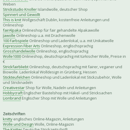
Weben
Strickstudio Knoller
Islandwolle, deutscher Shop
Spinnert und Gewollt
This is knit
Wollgeschäft Dublin, kostenfreie Anleitungen und
Onlineshop
fairAlpaka
Onlineshop für fair gehandelte Alpakawolle
Jawolle
Onlineshop u.a. mit Drachenwolle
100 Farbspiele
Onlineshop und Ladenlokal, u.a. mit Unikatwolle
Expression Fiber Arts
Onlineshop, englischsprachig
Grosshandelwolle
Onlineshop, englischsprachig
Wolle1000
Onlineshop, deutschsprachig mit türkischer Wolle, Preise in
€
Strickfairbliebt
Onlineshop, deutschsprachig mit fairer, veganer und
Biowolle. Ladenlokal Wolldesign in Grünberg, Hessen
Stickteufelchen
Onlineshop und Ladenlokal mit Stickzubehör, Wolle
und Stricknadeln
Creativestar
Shop für Wolle, Nadeln und Anleitungen
Hobbycraft
Englischer Bastelshop mit Häkel- und Stricksachen
Lionbrand
Englischer Shop mit Wolle und Anleitungen
Zeitschriften
knitty
englisches Online-Magazin, Anleitungen
Wolle und Design
Wolle, Online-Magazin
The Knitter
Deutsche Strickzeitschrift