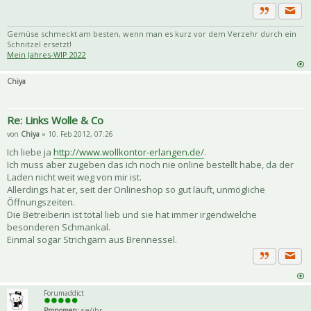
Priva
Zitat
Gemüse schmeckt am besten, wenn man es kurz vor dem Verzehr durch ein
Schnitzel ersetzt!
Mein Jahres-WIP 2022
Chiya
Re: Links Wolle & Co
von
Chiya
» 10. Feb 2012, 07:26
Ich liebe ja
http://www.wollkontor-erlangen.de/
.
Ich muss aber zugeben das ich noch nie online bestellt habe, da der
Laden nicht weit weg von mir ist.
Allerdings hat er, seit der Onlineshop so gut läuft, unmögliche
Öffnungszeiten.
Die Betreiberin ist total lieb und sie hat immer irgendwelche
besonderen Schmankal.
Einmal sogar Strichgarn aus Brennessel.
Priva
Zitat
Forumaddict
Pronomen:
sie/ihr