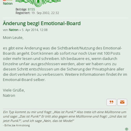
Natron
Beiträge:
8155
Registriert:
19. Sep 2002, 22:32
Änderung bezgl Emotional-Board
von
Natron
» 5. Apr 2014, 12:08
Moin Leute,
es gibt eine Änderung was die Sichtbarkeit/Nutzung des Emotional-
Boards angeht. Dort können ab sofort nur noch User mit 100 Posts
oder mehr lesen und schreiben. Ich bedauere es, wenn dadurch
Einzelne unfair ausgeschlossen werden, aber wir haben uns zu
diesem Schritt entschlossen um die Sicherung der Privatsphäre aller
die dort verkehren zu verbessern. Weitere Informationen findet ihr im
Emotional-Board selber.
Viele Grüße,
Natron
Priva
Zitat
Ein Typ kommt zu mir und fragt: „Was ist Punk?“ Also trete ich eine Mülltonne um
und sage: „Das ist Punk!“ Er tritt also gegen eine Mülltonne und fragt: „Und das ist
jetzt Punk?“, und ich sage „Nein, das ist Mode!“
- Billie Joe Armstrong