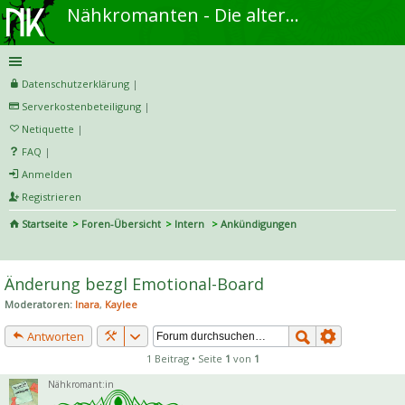
Nähkromanten - Die alternative Näh- und DIY-Community
Datenschutzerklärung
|
Serverkostenbeteiligung
|
Netiquette
|
FAQ
|
Anmelden
Registrieren
Startseite
Foren-Übersicht
Intern
Ankündigungen
S
uc
Änderung bezgl Emotional-Board
he
Moderatoren:
Inara
,
Kaylee
Antworten
1 Beitrag • Seite
1
von
1
Nähkromant:in