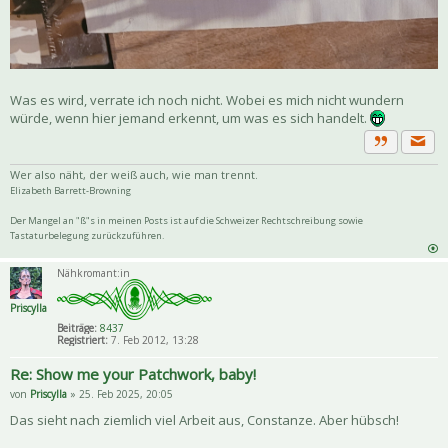
Was es wird, verrate ich noch nicht. Wobei es mich nicht wundern
würde, wenn hier jemand erkennt, um was es sich handelt.
Priva
Zitat
Wer also näht, der weiß auch, wie man trennt.
Elizabeth Barrett-Browning
Der Mangel an "ß"s in meinen Posts ist auf die Schweizer Rechtschreibung sowie
Tastaturbelegung zurückzuführen.
Nähkromant:in
Priscylla
Beiträge:
8437
Registriert:
7. Feb 2012, 13:28
Re: Show me your Patchwork, baby!
von
Priscylla
» 25. Feb 2025, 20:05
Das sieht nach ziemlich viel Arbeit aus, Constanze. Aber hübsch!