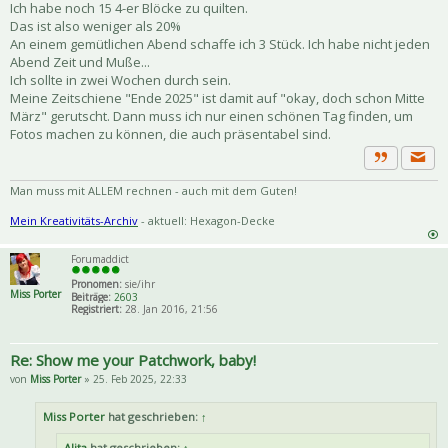
Ich habe noch 15 4-er Blöcke zu quilten.
Das ist also weniger als 20%
An einem gemütlichen Abend schaffe ich 3 Stück. Ich habe nicht jeden
Abend Zeit und Muße...
Ich sollte in zwei Wochen durch sein.
Meine Zeitschiene "Ende 2025" ist damit auf "okay, doch schon Mitte
März" gerutscht. Dann muss ich nur einen schönen Tag finden, um
Fotos machen zu können, die auch präsentabel sind.
Priva
Zitat
Man muss mit ALLEM rechnen - auch mit dem Guten!
Mein Kreativitäts-Archiv
- aktuell: Hexagon-Decke
Forumaddict
Pronomen:
sie/ihr
Miss Porter
Beiträge:
2603
Registriert:
28. Jan 2016, 21:56
Re: Show me your Patchwork, baby!
von
Miss Porter
» 25. Feb 2025, 22:33
Miss Porter
hat geschrieben:
↑
Alita
hat geschrieben:
↑