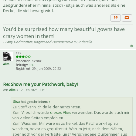
Zeitgründen) eher minimalistisch - ist ja auch was anderes als eine
Decke, die viel bewegt wird.
Priva
Zitat
You'd be surprised how many beautiful gowns have
crazy women in them!
- Fairy Godmother, Rogers and Hammerstein's Cinderella
***
Pronomen:
sie/ihr
Alita
Beiträge:
836
Registriert:
29. Jun 2009, 20:22
Re: Show me your Patchwork, baby!
von
Alita
» 12. Feb 2025, 21:11
Sisu
hat geschrieben:
↑
Zu Stoff kann ich dir leider nichts raten.
Zum Vlies: Ich würde
dieses Vlies
verwenden. Das wurde auch mir
von vielen Seiten empfohlen.
Zum Waschen: Mir wäre es zu heikel, das Patchwork-Top zu
waschen, bevor es gequiltet ist. Warum jetzt, nach dem Nähen,
aber noch vor der Fertigstellung? Verschiedene Quilterinnen aus