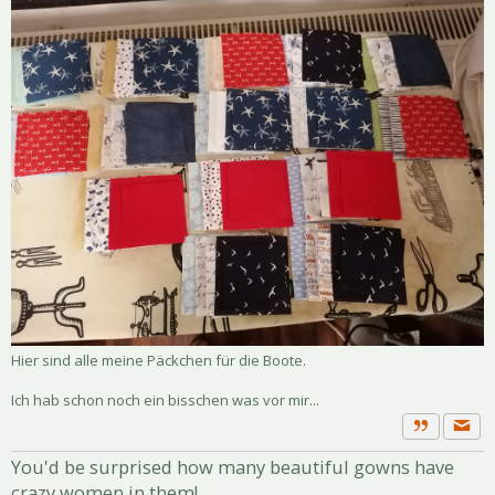
Hier sind alle meine Päckchen für die Boote.
Ich hab schon noch ein bisschen was vor mir...
Priva
Zitat
You'd be surprised how many beautiful gowns have
crazy women in them!