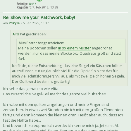
Beiträge:
8437
Registriert:
7. Feb 2012, 13:28
Re: Show me your Patchwork, baby!
von
Priscylla
» 5. Feb 2025, 10:37
Alita
hat geschrieben:
↑
Miss Porter hat geschrieben:
Meine Bootchen sollen
in so einem Muster
angeordnet
werden, nur dass meine Blöcke 5x5 Quadrate groß sind statt
4x4.
Ich finde, deine Entscheidung, das eine Segel ein Kästchen höher
auszuführen, tut unglaublich viel für die Optik! So sieht das für
mich viel schiffsförmiger(???) aus, als mit zwei gleich hohen Segeln.
Der Quilt wird bestimmt großartig!
Ich sehe das genau so wie Alita.
Das zusätzliche Segel-Teil macht das ganze viel hübscher!
Ich habe mit dem quilten angefangen und meine Finger sind
zerstochen. In etwa zwei Stunden bin ich mit den großen Elementen
fertig und dann kommen die kleinen dran. Heißt aber auch, dass ich
fast die Hälfte habe...
Und bevor ich zu euphorisch werde: ich kenne mich ja. Jetzt mit AU
mache ich seeeeehr viel. Keine Ahnung wie das dann an nächste