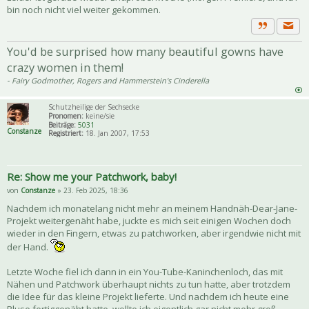
bin noch nicht viel weiter gekommen.
Priva
Zitat
You'd be surprised how many beautiful gowns have
crazy women in them!
- Fairy Godmother, Rogers and Hammerstein's Cinderella
Schutzheilige der Sechsecke
Pronomen:
keine/sie
Beiträge:
5031
Constanze
Registriert:
18. Jan 2007, 17:53
Re: Show me your Patchwork, baby!
von
Constanze
» 23. Feb 2025, 18:36
Nachdem ich monatelang nicht mehr an meinem Handnäh-Dear-Jane-
Projekt weitergenäht habe, juckte es mich seit einigen Wochen doch
wieder in den Fingern, etwas zu patchworken, aber irgendwie nicht mit
der Hand.
Letzte Woche fiel ich dann in ein You-Tube-Kaninchenloch, das mit
Nähen und Patchwork überhaupt nichts zu tun hatte, aber trotzdem
die Idee für das kleine Projekt lieferte. Und nachdem ich heute eine
Bluse fertiggenäht hatte, wollte ich eigentlich gar nicht mehr groß