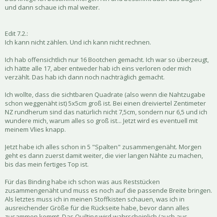
und dann schaue ich mal weiter.
Edit 7.2.:
Ich kann nicht zählen. Und ich kann nicht rechnen.
Ich hab offensichtlich nur 16 Bootchen gemacht. Ich war so überzeugt,
ich hätte alle 17, aber entweder hab ich eins verloren oder mich
verzählt. Das hab ich dann noch nachträglich gemacht.
Ich wollte, dass die sichtbaren Quadrate (also wenn die Nahtzugabe
schon weggenäht ist) 5x5cm groß ist. Bei einen dreiviertel Zentimeter
NZ rundherum sind das natürlich nicht 7,5cm, sondern nur 6,5 und ich
wundere mich, warum alles so groß ist... Jetzt wird es eventuell mit
meinem Vlies knapp.
Jetzt habe ich alles schon in 5 "Spalten" zusammengenäht. Morgen
geht es dann zuerst damit weiter, die vier langen Nähte zu machen,
bis das mein fertiges Top ist.
Für das Binding habe ich schon was aus Reststücken
zusammengenäht und muss es noch auf die passende Breite bringen.
Als letztes muss ich in meinen Stoffkisten schauen, was ich in
ausreichender Größe für die Rückseite habe, bevor dann alles
zusammen kommt. Das Quilting wird wahrscheinlich (auch aus