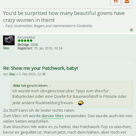
Priva
Zitat
You'd be surprised how many beautiful gowns have
crazy women in them!
- Fairy Godmother, Rogers and Hammerstein's Cinderella
Forumaddict
Beiträge:
2058
Sisu
Registriert:
19. Jan 2010, 10:34
Re: Show me your Patchwork, baby!
von
Sisu
» 5. Feb 2025, 22:48
Alita
hat geschrieben:
↑
Ich würde mich übrigens total über Tipps zum Vlies für
Babydecken oder eine Quelle für Baumwollstoff in Pistazie oder
jede andere Rückmeldung freuen.
Zu Stoff kann ich dir leider nichts raten.
Zum Vlies: Ich würde
dieses Vlies
verwenden. Das wurde auch mir von
vielen Seiten empfohlen.
Zum Waschen: Mir wäre es zu heikel, das Patchwork-Top zu waschen,
bevor es gequiltet ist. Warum jetzt, nach dem Nähen, aber noch vor