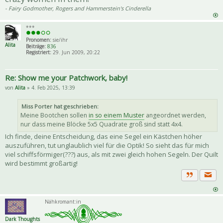
- Fairy Godmother, Rogers and Hammerstein's Cinderella
***
Pronomen:
sie/ihr
Alita
Beiträge:
836
Registriert:
29. Jun 2009, 20:22
Re: Show me your Patchwork, baby!
von
Alita
» 4. Feb 2025, 13:39
Miss Porter hat geschrieben:
Meine Bootchen sollen
in so einem Muster
angeordnet werden,
nur dass meine Blöcke 5x5 Quadrate groß sind statt 4x4.
Ich finde, deine Entscheidung, das eine Segel ein Kästchen höher
auszuführen, tut unglaublich viel für die Optik! So sieht das für mich
viel schiffsförmiger(???) aus, als mit zwei gleich hohen Segeln. Der Quilt
wird bestimmt großartig!
Priva
Zitat
Nähkromant:in
Dark Thoughts