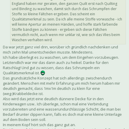
England haben mir geraten, den ganzen Quilt erst nach Quilting
und Binding zu waschen, damit sich durch das Schrumpfen der
Stoffe so kleine Fältchen ergeben. Das scheint ein
Qualitätsmerkmal zu sein. Da ich alle meine Stoffe vorwasche - ich
will keine Apertur an meinen Händen, und hoffe stark färbende
Stoffe bändigen zu können - ergeben sich diese Fältchen
vermutlich nicht, auch wenn mir unklar ist, wie sich das Vlies beim
Waschen verhalten wird.
Da war jetzt ganz viel drin, worüber ich gründlich nachdenken und
mich zehn Mal umentscheiden musste. Mindestens.
Ich habe überlegt es zu waschen, um dem Eingehen vorzubeugen.
Letztendlich war mir das dann auch zu heikel. Danke für den
Ratschlag! Und gut zu wissen, dass das Schrumpeln ein
Qualitätsmerkmal ist.
Das grundsätzliche Konzept hat sich allerdings zwischendurch
geändert. Menschen mit mehr Erfahrung um mich herum haben mir
deutlich gemacht, dass 1mx1m deutlich zu klein für eine
(weg-)Krabbeldecke ist.
Also wird das jetzt eine deutlich dünnere Decke für in den
Kinderwagen usw.. Ich überlege, schon mal eine Verbindung
vorzubereiten und eine wasserundurchlässige Schicht, die man bei
Bedarf drunter clippen kann, falls es doch mal eine kleine Unterlage
auf dem Boden sein soll.
In meinem Kopf hört sich das ganz gut an.