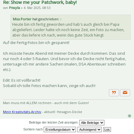
Re: Show me your Patchwork, baby!
von
Priscylla
» 4. Mär 2025, 08:53
Miss Porter
hat geschrieben:
↑
Heute bin ich fertig geworden und hab's auch gleich bei Papa
abgeliefert. Leider hatte ich noch keine Zeit, ein Foto zu machen,
aber das liefere ich nach, wenn das gute Stück hängt.
Auf die Fertig-Fotos bin ich gespannt!
Ich müsste heute Abend mit meiner Decke durch kommen. Das sind
nur noch 4 oder 5 Rauten. Und bevor ich die Decke nicht fertig habe,
untersage ich mir andere Sachen (malen, DSA Abenteuer schreiben
etc.).
Edit: Es ist vollbracht!
Sobald ich tolle Fotos machen kann, zeige ich auch!
Priva
Zitat
Man muss mit ALLEM rechnen - auch mit dem Guten!
Mein Kreativitäts-Archiv
- aktuell: Hexagon-Decke
Beiträge der letzten Zeit anzeigen:
Sortiere nach