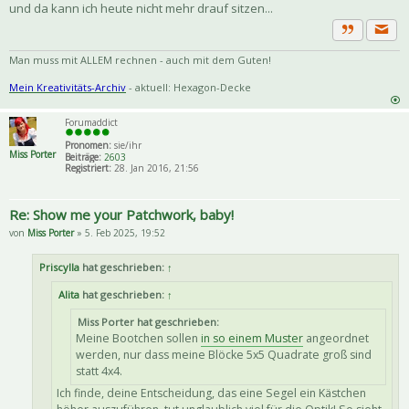
und da kann ich heute nicht mehr drauf sitzen...
Priva
Zitat
Man muss mit ALLEM rechnen - auch mit dem Guten!
Mein Kreativitäts-Archiv
- aktuell: Hexagon-Decke
Forumaddict
Pronomen:
sie/ihr
Miss Porter
Beiträge:
2603
Registriert:
28. Jan 2016, 21:56
Re: Show me your Patchwork, baby!
von
Miss Porter
» 5. Feb 2025, 19:52
Priscylla
hat geschrieben:
↑
Alita
hat geschrieben:
↑
Miss Porter hat geschrieben:
Meine Bootchen sollen
in so einem Muster
angeordnet
werden, nur dass meine Blöcke 5x5 Quadrate groß sind
statt 4x4.
Ich finde, deine Entscheidung, das eine Segel ein Kästchen