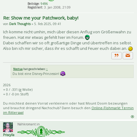
Beiträge:
9496
Registriert:
3. Jan 2008, 21:09
Re: Show me your Patchwork, baby!
von
Dark Thoughts
» 5. Feb 2025, 09:41
Ich komme nicht umhin, mich über diesen Anflug von Größenwahn zu
freuen. Hat mir etwas gefehlt hier im Forum.
Dabei schaffen wir so oft großartige Dinge und übertreffen ins selbst.
Also bin ich mir sicher, dass ihr es schafft und Feuer euch dabei an.
Priva
Zitat
Noctua
hat geschrieben:
↑
Du bist eine Disney-Prinzessin!
2026
+ 0 / -331 (g Wolle)
+ 0 / -0 (m Stoff)
Du möchtest deinen Vorrat verkleinern oder hast Mount Doom bezwungen
und brauchst dringend Nachschub? Dann besuch den
Online-Flohmarkt Termin
im Rittersaal
Nähkromant:in
Priscylla