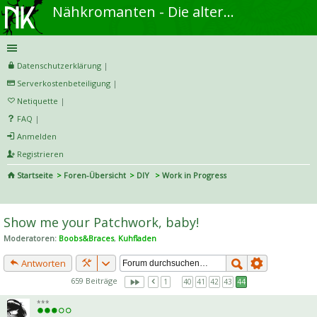
Nähkromanten - Die alternative Näh- und DIY-Community
Datenschutzerklärung
|
Serverkostenbeteiligung
|
Netiquette
|
FAQ
|
Anmelden
Registrieren
Startseite
Foren-Übersicht
DIY
Work in Progress
S
uc
Show me your Patchwork, baby!
he
Moderatoren:
Boobs&Braces
,
Kuhfladen
Antworten
659 Beiträge
1
…
40
41
42
43
44
***