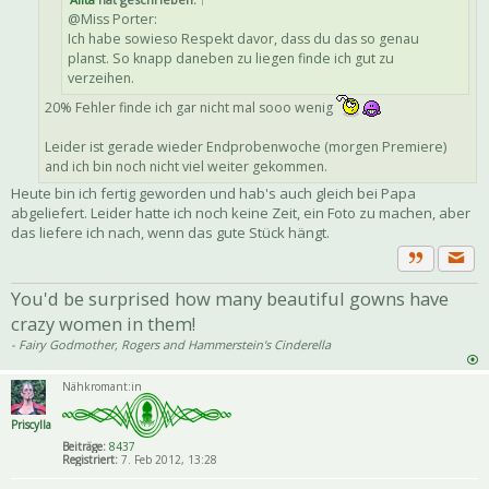
@Miss Porter:
Ich habe sowieso Respekt davor, dass du das so genau
planst. So knapp daneben zu liegen finde ich gut zu
verzeihen.
20% Fehler finde ich gar nicht mal sooo wenig
Leider ist gerade wieder Endprobenwoche (morgen Premiere)
and ich bin noch nicht viel weiter gekommen.
Heute bin ich fertig geworden und hab's auch gleich bei Papa
abgeliefert. Leider hatte ich noch keine Zeit, ein Foto zu machen, aber
das liefere ich nach, wenn das gute Stück hängt.
Priva
Zitat
You'd be surprised how many beautiful gowns have
crazy women in them!
- Fairy Godmother, Rogers and Hammerstein's Cinderella
Nähkromant:in
Priscylla
Beiträge:
8437
Registriert:
7. Feb 2012, 13:28