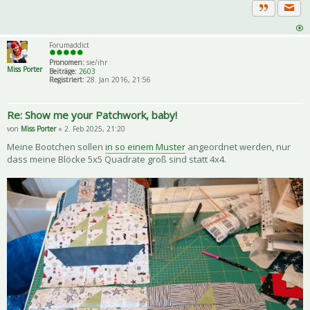
Priva
Zitat
Forumaddict
Pronomen:
sie/ihr
Miss Porter
Beiträge:
2603
Registriert:
28. Jan 2016, 21:56
Re: Show me your Patchwork, baby!
von
Miss Porter
» 2. Feb 2025, 21:20
Meine Bootchen sollen
in so einem Muster
angeordnet werden, nur
dass meine Blöcke 5x5 Quadrate groß sind statt 4x4.