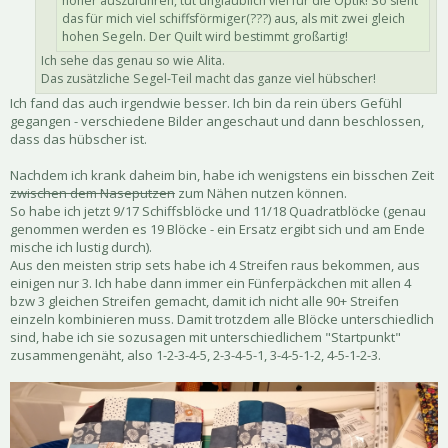
höher auszuführen, tut unglaublich viel für die Optik! So sieht
das für mich viel schiffsförmiger(???) aus, als mit zwei gleich
hohen Segeln. Der Quilt wird bestimmt großartig!
Ich sehe das genau so wie Alita.
Das zusätzliche Segel-Teil macht das ganze viel hübscher!
Ich fand das auch irgendwie besser. Ich bin da rein übers Gefühl
gegangen - verschiedene Bilder angeschaut und dann beschlossen,
dass das hübscher ist.
Nachdem ich krank daheim bin, habe ich wenigstens ein bisschen Zeit
zwischen dem Naseputzen
zum Nähen nutzen können.
So habe ich jetzt 9/17 Schiffsblöcke und 11/18 Quadratblöcke (genau
genommen werden es 19 Blöcke - ein Ersatz ergibt sich und am Ende
mische ich lustig durch).
Aus den meisten strip sets habe ich 4 Streifen raus bekommen, aus
einigen nur 3. Ich habe dann immer ein Fünferpäckchen mit allen 4
bzw 3 gleichen Streifen gemacht, damit ich nicht alle 90+ Streifen
einzeln kombinieren muss. Damit trotzdem alle Blöcke unterschiedlich
sind, habe ich sie sozusagen mit unterschiedlichem "Startpunkt"
zusammengenäht, also 1-2-3-4-5, 2-3-4-5-1, 3-4-5-1-2, 4-5-1-2-3.