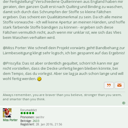
der Fertigstellung? Verschiedene Quilterinnen aus England haben mir
geraten, den ganzen Quilt erst nach Quilting und Binding zu waschen,
damit sich durch das Schrumpfen der Stoffe so kleine Fältchen
ergeben. Das scheint ein Qualitätsmerkmal zu sein. Da ich alle meine
Stoffe vorwasche - ich will keine Apertur an meinen Händen, und hoffe
stark färbende Stoffe bändigen zu können - ergeben sich diese
Fältchen vermutlich nicht, auch wenn mir unklar ist, wie sich das Vlies
beim Waschen verhalten wird.
@Miss Porter: Wie schnell dein Projekt vorwärts geht! Bandbehang zur
Lärmbeseitigung klingt sehr logisch, ich bin gespannt auf das Ergebnis!
@Priscylla: Das ist aber ordentlich gequiltet, schön! Ich kann mir gar
nicht vorstellen, dass die Decke unfertig liegen bleiben könnte, bei
dem Tempo, das du vorlegst. Aber sie lag ja auch schon lange und will
wohl fertig werden.
Priva
Zitat
Always remember, you are braver than you believe, stronger than you seem,
and smarter than you think.
Forumaddict
Pronomen:
sie/ihr
Miss Porter
Beiträge:
2603
Registriert:
28. Jan 2016, 21:56