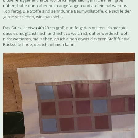
nähen, habe dann aber noch angefangen und auf einmal war das
Top fertig. Die Stoffe sind sehr dünne Baumwollstoffe, die sich leider
gerne verziehen, wie man sieht.
Das Stück ist etwa 40x20 cm groß, nun folgt das quilten. Ich möchte,
dass es möglichst flach und nicht zu weich ist, daher werde ich wohl
nicht wattieren, mal sehen, ob ich einen etwas dickeren Stoff für die
Rückseite finde, den ich nehmen kann.