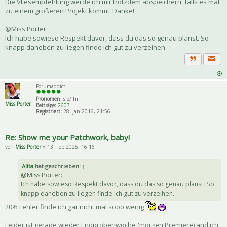
Die Vliesempfehlung werde ich mir trotzdem abspeichern, falls es mal
zu einem größeren Projekt kommt. Danke!
@Miss Porter:
Ich habe sowieso Respekt davor, dass du das so genau planst. So
knapp daneben zu liegen finde ich gut zu verzeihen.
Priva
Zitat
Forumaddict
Pronomen:
sie/ihr
Miss Porter
Beiträge:
2603
Registriert:
28. Jan 2016, 21:56
Re: Show me your Patchwork, baby!
von
Miss Porter
» 13. Feb 2025, 16:16
Alita
hat geschrieben:
↑
@Miss Porter:
Ich habe sowieso Respekt davor, dass du das so genau planst. So
knapp daneben zu liegen finde ich gut zu verzeihen.
20% Fehler finde ich gar nicht mal sooo wenig
Leider ist gerade wieder Endprobenwoche (morgen Premiere) and ich