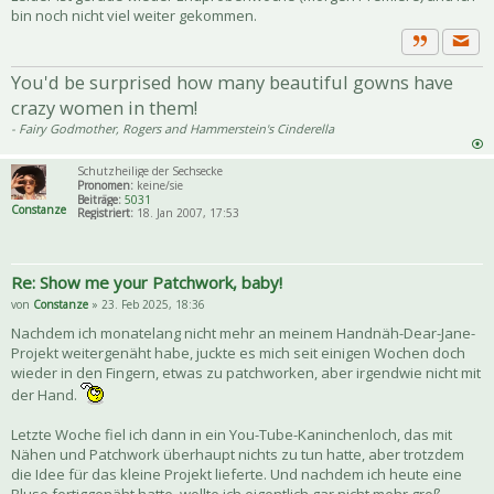
bin noch nicht viel weiter gekommen.
Priva
Zitat
You'd be surprised how many beautiful gowns have
crazy women in them!
- Fairy Godmother, Rogers and Hammerstein's Cinderella
Schutzheilige der Sechsecke
Pronomen:
keine/sie
Beiträge:
5031
Constanze
Registriert:
18. Jan 2007, 17:53
Re: Show me your Patchwork, baby!
von
Constanze
» 23. Feb 2025, 18:36
Nachdem ich monatelang nicht mehr an meinem Handnäh-Dear-Jane-
Projekt weitergenäht habe, juckte es mich seit einigen Wochen doch
wieder in den Fingern, etwas zu patchworken, aber irgendwie nicht mit
der Hand.
Letzte Woche fiel ich dann in ein You-Tube-Kaninchenloch, das mit
Nähen und Patchwork überhaupt nichts zu tun hatte, aber trotzdem
die Idee für das kleine Projekt lieferte. Und nachdem ich heute eine
Bluse fertiggenäht hatte, wollte ich eigentlich gar nicht mehr groß