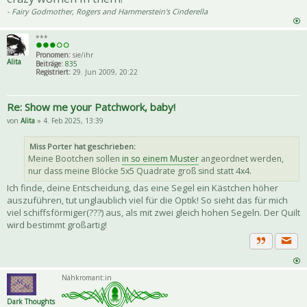
- Fairy Godmother, Rogers and Hammerstein's Cinderella
***
Pronomen:
sie/ihr
Alita
Beiträge:
835
Registriert:
29. Jun 2009, 20:22
Re: Show me your Patchwork, baby!
von
Alita
» 4. Feb 2025, 13:39
Miss Porter hat geschrieben:
Meine Bootchen sollen
in so einem Muster
angeordnet werden,
nur dass meine Blöcke 5x5 Quadrate groß sind statt 4x4.
Ich finde, deine Entscheidung, das eine Segel ein Kästchen höher
auszuführen, tut unglaublich viel für die Optik! So sieht das für mich
viel schiffsförmiger(???) aus, als mit zwei gleich hohen Segeln. Der Quilt
wird bestimmt großartig!
Priva
Zitat
Nähkromant:in
Dark Thoughts