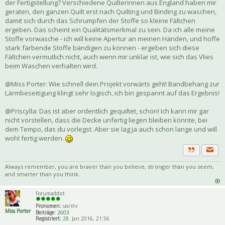
der Fertigstellung? Verschiedene Quilterinnen aus England haben mir
geraten, den ganzen Quilt erst nach Quilting und Binding zu waschen,
damit sich durch das Schrumpfen der Stoffe so kleine Fältchen
ergeben. Das scheint ein Qualitätsmerkmal zu sein. Da ich alle meine
Stoffe vorwasche - ich will keine Apertur an meinen Händen, und hoffe
stark färbende Stoffe bändigen zu können - ergeben sich diese
Fältchen vermutlich nicht, auch wenn mir unklar ist, wie sich das Vlies
beim Waschen verhalten wird.
@Miss Porter: Wie schnell dein Projekt vorwärts geht! Bandbehang zur
Lärmbeseitigung klingt sehr logisch, ich bin gespannt auf das Ergebnis!
@Priscylla: Das ist aber ordentlich gequiltet, schön! Ich kann mir gar
nicht vorstellen, dass die Decke unfertig liegen bleiben könnte, bei
dem Tempo, das du vorlegst. Aber sie lag ja auch schon lange und will
wohl fertig werden.
Priva
Zitat
Always remember, you are braver than you believe, stronger than you seem,
and smarter than you think.
Forumaddict
Pronomen:
sie/ihr
Miss Porter
Beiträge:
2603
Registriert:
28. Jan 2016, 21:56