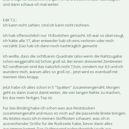
und dann schaue ich mal weiter.
Edit 7.2.:
Ich kann nicht zählen. Und ich kann nicht rechnen.
Ich hab offensichtlich nur 16 Bootchen gemacht. Ich war so überzeugt,
ich hätte alle 17, aber entweder hab ich eins verloren oder mich
verzählt. Das hab ich dann noch nachträglich gemacht.
Ich wollte, dass die sichtbaren Quadrate (also wenn die Nahtzugabe
schon weggenäht ist) 5x5cm groß ist. Bei einen dreiviertel Zentimeter
NZ rundherum sind das natürlich nicht 7,5cm, sondern nur 6,5 und ich
wundere mich, warum alles so groß ist... Jetzt wird es eventuell mit
meinem Vlies knapp.
Jetzt habe ich alles schon in 5 "Spalten" zusammengenäht. Morgen
geht es dann zuerst damit weiter, die vier langen Nähte zu machen,
bis das mein fertiges Top ist.
Für das Binding habe ich schon was aus Reststücken
zusammengenäht und muss es noch auf die passende Breite bringen.
Als letztes muss ich in meinen Stoffkisten schauen, was ich in
ausreichender Größe für die Rückseite habe, bevor dann alles
zusammen kommt. Das Quilting wird wahrscheinlich (auch aus