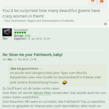
Priva
Zitat
You'd be surprised how many beautiful gowns have
crazy women in them!
- Fairy Godmother, Rogers and Hammerstein's Cinderella
Forumaddict
Beiträge:
2058
Sisu
Registriert:
19. Jan 2010, 10:34
Re: Show me your Patchwork, baby!
von
Sisu
» 5. Feb 2025, 22:48
Alita
hat geschrieben:
↑
Ich würde mich übrigens total über Tipps zum Vlies für
Babydecken oder eine Quelle für Baumwollstoff in Pistazie oder
jede andere Rückmeldung freuen.
Zu Stoff kann ich dir leider nichts raten.
Zum Vlies: Ich würde
dieses Vlies
verwenden. Das wurde auch mir von
vielen Seiten empfohlen.
Zum Waschen: Mir wäre es zu heikel, das Patchwork-Top zu waschen,
bevor es gequiltet ist. Warum jetzt, nach dem Nähen, aber noch vor