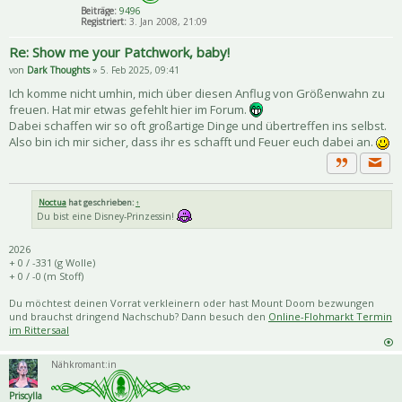
Beiträge:
9496
Registriert:
3. Jan 2008, 21:09
Re: Show me your Patchwork, baby!
von
Dark Thoughts
» 5. Feb 2025, 09:41
Ich komme nicht umhin, mich über diesen Anflug von Größenwahn zu
freuen. Hat mir etwas gefehlt hier im Forum.
Dabei schaffen wir so oft großartige Dinge und übertreffen ins selbst.
Also bin ich mir sicher, dass ihr es schafft und Feuer euch dabei an.
Priva
Zitat
Noctua
hat geschrieben:
↑
Du bist eine Disney-Prinzessin!
2026
+ 0 / -331 (g Wolle)
+ 0 / -0 (m Stoff)
Du möchtest deinen Vorrat verkleinern oder hast Mount Doom bezwungen
und brauchst dringend Nachschub? Dann besuch den
Online-Flohmarkt Termin
im Rittersaal
Nähkromant:in
Priscylla