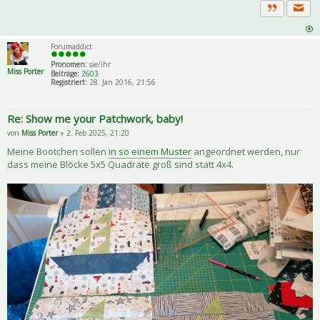
Priva
Zitat
Forumaddict
Pronomen:
sie/ihr
Miss Porter
Beiträge:
2603
Registriert:
28. Jan 2016, 21:56
Re: Show me your Patchwork, baby!
von
Miss Porter
» 2. Feb 2025, 21:20
Meine Bootchen sollen
in so einem Muster
angeordnet werden, nur
dass meine Blöcke 5x5 Quadrate groß sind statt 4x4.