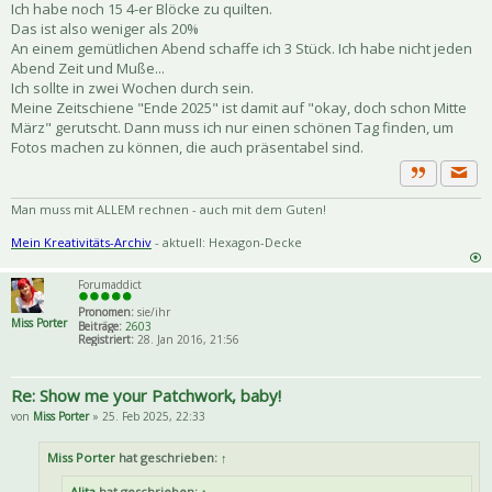
Ich habe noch 15 4-er Blöcke zu quilten.
Das ist also weniger als 20%
An einem gemütlichen Abend schaffe ich 3 Stück. Ich habe nicht jeden
Abend Zeit und Muße...
Ich sollte in zwei Wochen durch sein.
Meine Zeitschiene "Ende 2025" ist damit auf "okay, doch schon Mitte
März" gerutscht. Dann muss ich nur einen schönen Tag finden, um
Fotos machen zu können, die auch präsentabel sind.
Priva
Zitat
Man muss mit ALLEM rechnen - auch mit dem Guten!
Mein Kreativitäts-Archiv
- aktuell: Hexagon-Decke
Forumaddict
Pronomen:
sie/ihr
Miss Porter
Beiträge:
2603
Registriert:
28. Jan 2016, 21:56
Re: Show me your Patchwork, baby!
von
Miss Porter
» 25. Feb 2025, 22:33
Miss Porter
hat geschrieben:
↑
Alita
hat geschrieben:
↑