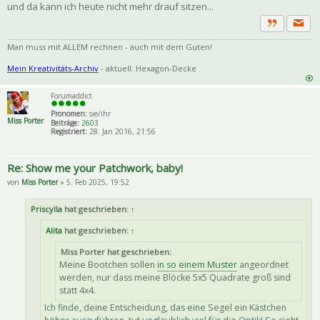
und da kann ich heute nicht mehr drauf sitzen...
Priva
Zitat
Man muss mit ALLEM rechnen - auch mit dem Guten!
Mein Kreativitäts-Archiv
- aktuell: Hexagon-Decke
Forumaddict
Pronomen:
sie/ihr
Miss Porter
Beiträge:
2603
Registriert:
28. Jan 2016, 21:56
Re: Show me your Patchwork, baby!
von
Miss Porter
» 5. Feb 2025, 19:52
Priscylla
hat geschrieben:
↑
Alita
hat geschrieben:
↑
Miss Porter hat geschrieben:
Meine Bootchen sollen
in so einem Muster
angeordnet
werden, nur dass meine Blöcke 5x5 Quadrate groß sind
statt 4x4.
Ich finde, deine Entscheidung, das eine Segel ein Kästchen