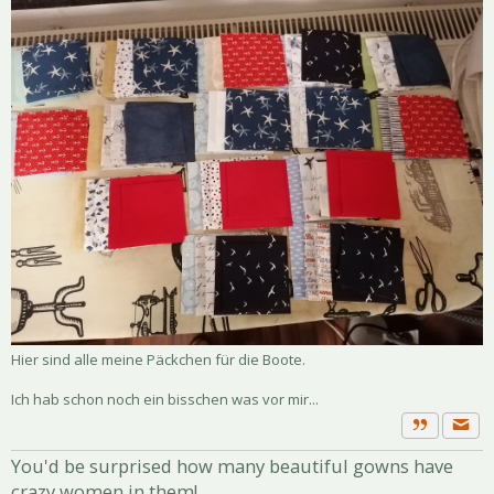
Hier sind alle meine Päckchen für die Boote.
Ich hab schon noch ein bisschen was vor mir...
Priva
Zitat
You'd be surprised how many beautiful gowns have
crazy women in them!