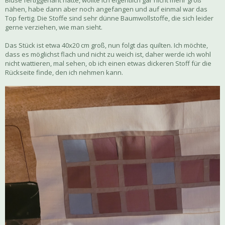
nähen, habe dann aber noch angefangen und auf einmal war das
Top fertig. Die Stoffe sind sehr dünne Baumwollstoffe, die sich leider
gerne verziehen, wie man sieht.
Das Stück ist etwa 40x20 cm groß, nun folgt das quilten. Ich möchte,
dass es möglichst flach und nicht zu weich ist, daher werde ich wohl
nicht wattieren, mal sehen, ob ich einen etwas dickeren Stoff für die
Rückseite finde, den ich nehmen kann.