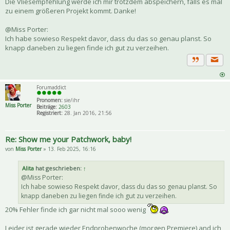
Die Vliesempfehlung werde ich mir trotzdem abspeichern, falls es mal
zu einem größeren Projekt kommt. Danke!
@Miss Porter:
Ich habe sowieso Respekt davor, dass du das so genau planst. So
knapp daneben zu liegen finde ich gut zu verzeihen.
Priva
Zitat
Forumaddict
Pronomen:
sie/ihr
Miss Porter
Beiträge:
2603
Registriert:
28. Jan 2016, 21:56
Re: Show me your Patchwork, baby!
von
Miss Porter
» 13. Feb 2025, 16:16
Alita
hat geschrieben:
↑
@Miss Porter:
Ich habe sowieso Respekt davor, dass du das so genau planst. So
knapp daneben zu liegen finde ich gut zu verzeihen.
20% Fehler finde ich gar nicht mal sooo wenig
Leider ist gerade wieder Endprobenwoche (morgen Premiere) and ich