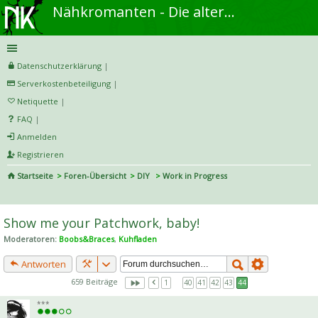
Nähkromanten - Die alternative Näh- und DIY-Community
Datenschutzerklärung
|
Serverkostenbeteiligung
|
Netiquette
|
FAQ
|
Anmelden
Registrieren
Startseite
Foren-Übersicht
DIY
Work in Progress
S
uc
Show me your Patchwork, baby!
he
Moderatoren:
Boobs&Braces
,
Kuhfladen
Antworten
659 Beiträge
1
…
40
41
42
43
44
***