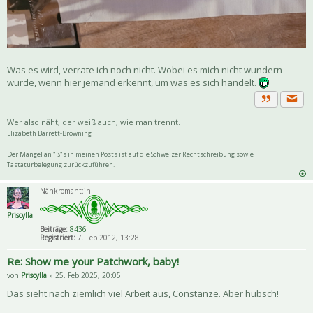
Was es wird, verrate ich noch nicht. Wobei es mich nicht wundern
würde, wenn hier jemand erkennt, um was es sich handelt.
Priva
Zitat
Wer also näht, der weiß auch, wie man trennt.
Elizabeth Barrett-Browning
Der Mangel an "ß"s in meinen Posts ist auf die Schweizer Rechtschreibung sowie
Tastaturbelegung zurückzuführen.
Nähkromant:in
Priscylla
Beiträge:
8436
Registriert:
7. Feb 2012, 13:28
Re: Show me your Patchwork, baby!
von
Priscylla
» 25. Feb 2025, 20:05
Das sieht nach ziemlich viel Arbeit aus, Constanze. Aber hübsch!