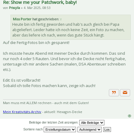
Re: Show me your Patchwork, baby!
von
Priscylla
» 4. Mär 2025, 08:53
Miss Porter
hat geschrieben:
↑
Heute bin ich fertig geworden und hab's auch gleich bei Papa
abgeliefert. Leider hatte ich noch keine Zeit, ein Foto zu machen,
aber das liefere ich nach, wenn das gute Stück hängt.
Auf die Fertig-Fotos bin ich gespannt!
Ich müsste heute Abend mit meiner Decke durch kommen. Das sind
nur noch 4 oder 5 Rauten. Und bevor ich die Decke nicht fertig habe,
untersage ich mir andere Sachen (malen, DSA Abenteuer schreiben
etc.).
Edit: Es ist vollbracht!
Sobald ich tolle Fotos machen kann, zeige ich auch!
Priva
Zitat
Man muss mit ALLEM rechnen - auch mit dem Guten!
Mein Kreativitäts-Archiv
- aktuell: Hexagon-Decke
Beiträge der letzten Zeit anzeigen:
Sortiere nach