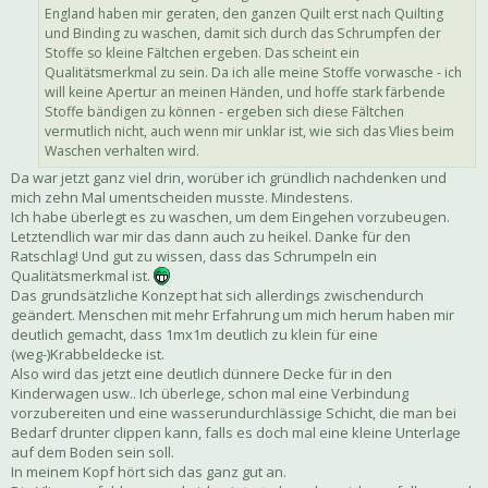
England haben mir geraten, den ganzen Quilt erst nach Quilting
und Binding zu waschen, damit sich durch das Schrumpfen der
Stoffe so kleine Fältchen ergeben. Das scheint ein
Qualitätsmerkmal zu sein. Da ich alle meine Stoffe vorwasche - ich
will keine Apertur an meinen Händen, und hoffe stark färbende
Stoffe bändigen zu können - ergeben sich diese Fältchen
vermutlich nicht, auch wenn mir unklar ist, wie sich das Vlies beim
Waschen verhalten wird.
Da war jetzt ganz viel drin, worüber ich gründlich nachdenken und
mich zehn Mal umentscheiden musste. Mindestens.
Ich habe überlegt es zu waschen, um dem Eingehen vorzubeugen.
Letztendlich war mir das dann auch zu heikel. Danke für den
Ratschlag! Und gut zu wissen, dass das Schrumpeln ein
Qualitätsmerkmal ist.
Das grundsätzliche Konzept hat sich allerdings zwischendurch
geändert. Menschen mit mehr Erfahrung um mich herum haben mir
deutlich gemacht, dass 1mx1m deutlich zu klein für eine
(weg-)Krabbeldecke ist.
Also wird das jetzt eine deutlich dünnere Decke für in den
Kinderwagen usw.. Ich überlege, schon mal eine Verbindung
vorzubereiten und eine wasserundurchlässige Schicht, die man bei
Bedarf drunter clippen kann, falls es doch mal eine kleine Unterlage
auf dem Boden sein soll.
In meinem Kopf hört sich das ganz gut an.