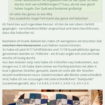
höher auszuführen, tut unglaublich viel für die Optik! So sieht
das für mich viel schiffsförmiger(???) aus, als mit zwei gleich
hohen Segeln. Der Quilt wird bestimmt großartig!
Ich sehe das genau so wie Alita.
Das zusätzliche Segel-Teil macht das ganze viel hübscher!
Ich fand das auch irgendwie besser. Ich bin da rein übers Gefühl
gegangen - verschiedene Bilder angeschaut und dann beschlossen,
dass das hübscher ist.
Nachdem ich krank daheim bin, habe ich wenigstens ein bisschen Zeit
zwischen dem Naseputzen
zum Nähen nutzen können.
So habe ich jetzt 9/17 Schiffsblöcke und 11/18 Quadratblöcke (genau
genommen werden es 19 Blöcke - ein Ersatz ergibt sich und am Ende
mische ich lustig durch).
Aus den meisten strip sets habe ich 4 Streifen raus bekommen, aus
einigen nur 3. Ich habe dann immer ein Fünferpäckchen mit allen 4
bzw 3 gleichen Streifen gemacht, damit ich nicht alle 90+ Streifen
einzeln kombinieren muss. Damit trotzdem alle Blöcke unterschiedlich
sind, habe ich sie sozusagen mit unterschiedlichem "Startpunkt"
zusammengenäht, also 1-2-3-4-5, 2-3-4-5-1, 3-4-5-1-2, 4-5-1-2-3.