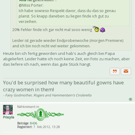
@Miss Porter:
Ich habe sowieso Respekt davor, dass du das so genau
planst. So knapp daneben zu liegen finde ich gut zu
verzeihen.
20% Fehler finde ich gar nicht mal sooo wenig
Leider ist gerade wieder Endprobenwoche (morgen Premiere)
and ich bin noch nicht viel weiter gekommen.
Heute bin ich fertig geworden und hab's auch gleich bei Papa
abgeliefert. Leider hatte ich noch keine Zeit, ein Foto zu machen, aber
das liefere ich nach, wenn das gute Stück hängt.
Priva
Zitat
You'd be surprised how many beautiful gowns have
crazy women in them!
- Fairy Godmother, Rogers and Hammerstein's Cinderella
Nähkromant:in
Priscylla
Beiträge:
8436
Registriert:
7. Feb 2012, 13:28