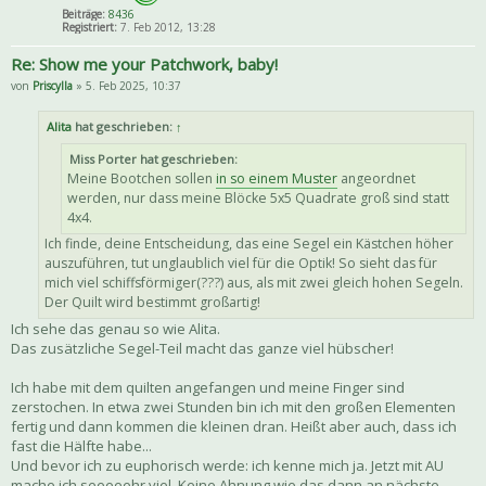
Beiträge:
8436
Registriert:
7. Feb 2012, 13:28
Re: Show me your Patchwork, baby!
von
Priscylla
» 5. Feb 2025, 10:37
Alita
hat geschrieben:
↑
Miss Porter hat geschrieben:
Meine Bootchen sollen
in so einem Muster
angeordnet
werden, nur dass meine Blöcke 5x5 Quadrate groß sind statt
4x4.
Ich finde, deine Entscheidung, das eine Segel ein Kästchen höher
auszuführen, tut unglaublich viel für die Optik! So sieht das für
mich viel schiffsförmiger(???) aus, als mit zwei gleich hohen Segeln.
Der Quilt wird bestimmt großartig!
Ich sehe das genau so wie Alita.
Das zusätzliche Segel-Teil macht das ganze viel hübscher!
Ich habe mit dem quilten angefangen und meine Finger sind
zerstochen. In etwa zwei Stunden bin ich mit den großen Elementen
fertig und dann kommen die kleinen dran. Heißt aber auch, dass ich
fast die Hälfte habe...
Und bevor ich zu euphorisch werde: ich kenne mich ja. Jetzt mit AU
mache ich seeeeehr viel. Keine Ahnung wie das dann an nächste