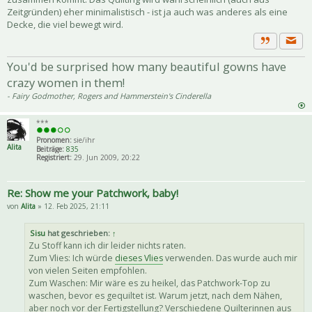
Zeitgründen) eher minimalistisch - ist ja auch was anderes als eine
Decke, die viel bewegt wird.
Priva
Zitat
You'd be surprised how many beautiful gowns have
crazy women in them!
- Fairy Godmother, Rogers and Hammerstein's Cinderella
***
Pronomen:
sie/ihr
Alita
Beiträge:
835
Registriert:
29. Jun 2009, 20:22
Re: Show me your Patchwork, baby!
von
Alita
» 12. Feb 2025, 21:11
Sisu
hat geschrieben:
↑
Zu Stoff kann ich dir leider nichts raten.
Zum Vlies: Ich würde
dieses Vlies
verwenden. Das wurde auch mir
von vielen Seiten empfohlen.
Zum Waschen: Mir wäre es zu heikel, das Patchwork-Top zu
waschen, bevor es gequiltet ist. Warum jetzt, nach dem Nähen,
aber noch vor der Fertigstellung? Verschiedene Quilterinnen aus