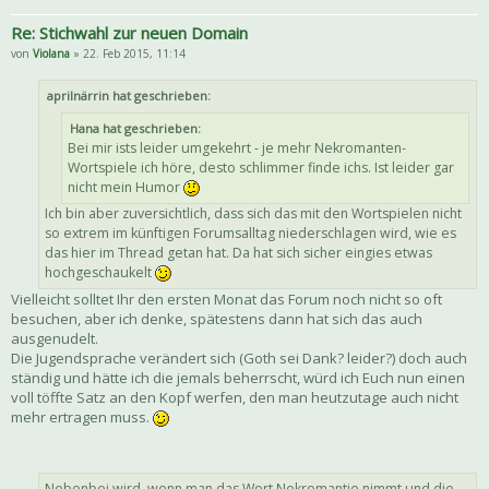
Re: Stichwahl zur neuen Domain
von
Violana
» 22. Feb 2015, 11:14
aprilnärrin hat geschrieben:
Hana hat geschrieben:
Bei mir ists leider umgekehrt - je mehr Nekromanten-
Wortspiele ich höre, desto schlimmer finde ichs. Ist leider gar
nicht mein Humor
Ich bin aber zuversichtlich, dass sich das mit den Wortspielen nicht
so extrem im künftigen Forumsalltag niederschlagen wird, wie es
das hier im Thread getan hat. Da hat sich sicher eingies etwas
hochgeschaukelt
Vielleicht solltet Ihr den ersten Monat das Forum noch nicht so oft
besuchen, aber ich denke, spätestens dann hat sich das auch
ausgenudelt.
Die Jugendsprache verändert sich (Goth sei Dank? leider?) doch auch
ständig und hätte ich die jemals beherrscht, würd ich Euch nun einen
voll töffte Satz an den Kopf werfen, den man heutzutage auch nicht
mehr ertragen muss.
Nebenbei wird, wenn man das Wort Nekromantie nimmt und die