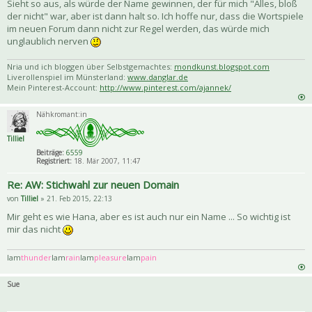
Sieht so aus, als würde der Name gewinnen, der für mich "Alles, bloß
der nicht" war, aber ist dann halt so. Ich hoffe nur, dass die Wortspiele
im neuen Forum dann nicht zur Regel werden, das würde mich
unglaublich nerven
Nria und ich bloggen über Selbstgemachtes:
mondkunst.blogspot.com
Liverollenspiel im Münsterland:
www.danglar.de
Mein Pinterest-Account:
http://www.pinterest.com/ajannek/
Nähkromant:in
Tilliel
Beiträge:
6559
Registriert:
18. Mär 2007, 11:47
Re: AW: Stichwahl zur neuen Domain
von
Tilliel
» 21. Feb 2015, 22:13
Mir geht es wie Hana, aber es ist auch nur ein Name ... So wichtig ist
mir das nicht
Iam
thunder
Iam
rain
Iam
pleasure
Iam
pain
Sue