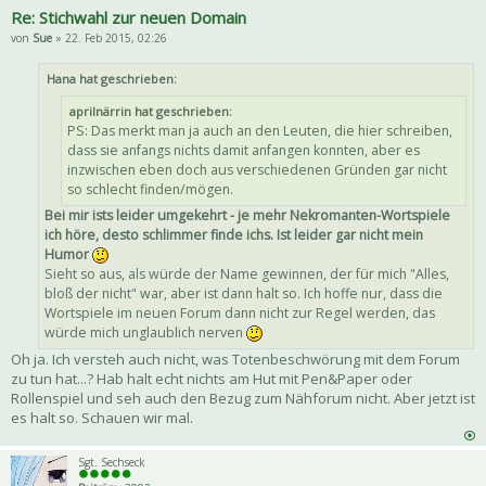
Re: Stichwahl zur neuen Domain
von
Sue
» 22. Feb 2015, 02:26
Hana hat geschrieben:
aprilnärrin hat geschrieben:
PS: Das merkt man ja auch an den Leuten, die hier schreiben,
dass sie anfangs nichts damit anfangen konnten, aber es
inzwischen eben doch aus verschiedenen Gründen gar nicht
so schlecht finden/mögen.
Bei mir ists leider umgekehrt - je mehr Nekromanten-Wortspiele
ich höre, desto schlimmer finde ichs. Ist leider gar nicht mein
Humor
Sieht so aus, als würde der Name gewinnen, der für mich "Alles,
bloß der nicht" war, aber ist dann halt so. Ich hoffe nur, dass die
Wortspiele im neuen Forum dann nicht zur Regel werden, das
würde mich unglaublich nerven
Oh ja. Ich versteh auch nicht, was Totenbeschwörung mit dem Forum
zu tun hat...? Hab halt echt nichts am Hut mit Pen&Paper oder
Rollenspiel und seh auch den Bezug zum Nähforum nicht. Aber jetzt ist
es halt so. Schauen wir mal.
Sgt. Sechseck