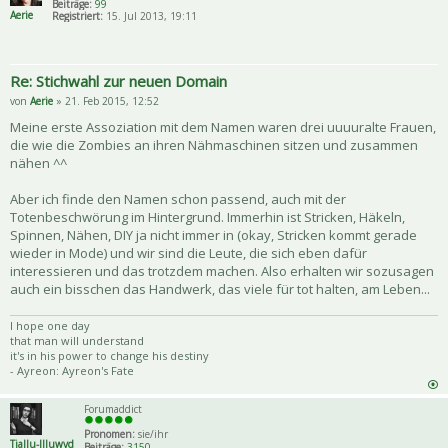
Beiträge:
99
Aerie
Registriert:
15. Jul 2013, 19:11
Re: Stichwahl zur neuen Domain
von
Aerie
» 21. Feb 2015, 12:52
Meine erste Assoziation mit dem Namen waren drei uuuuralte Frauen,
die wie die Zombies an ihren Nähmaschinen sitzen und zusammen
nähen ^^
Aber ich finde den Namen schon passend, auch mit der
Totenbeschwörung im Hintergrund. Immerhin ist Stricken, Häkeln,
Spinnen, Nähen, DIY ja nicht immer in (okay, Stricken kommt gerade
wieder in Mode) und wir sind die Leute, die sich eben dafür
interessieren und das trotzdem machen. Also erhalten wir sozusagen
auch ein bisschen das Handwerk, das viele für tot halten, am Leben...
I hope one day
that man will understand
it's in his power to change his destiny
- Ayreon: Ayreon's Fate
Forumaddict
Pronomen:
sie/ihr
Tiallu-Illuwyd
Beiträge:
3150