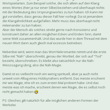
Wortspielarten. Zum Beispiel solche, die sich allein auf den Klang
eines Wortes (hier ja nur einer Silbe) beziehen und überhaupt nichts
mit der Bedeutung des Ursprungswortes zu tun haben. Ich kann mir
gut vorstellen, dass genau dieser Fall hier vorliegt. Da ist jemandem
die Klangähnlichkeit aufgefallen. Mehr muss das überhaupt nicht
miteinander zu tun haben.
Aber der Mensch als solches strebt gerne nach Konsistenz und
konstruiert daher an allen möglichen Ecken und Enden Sinn, damit
seine Welt zusammenhält. Und das wurde hier in dem Thread mit dem
neuen Wort dann auch gleich mal exzessiv betrieben.
Nebenbei wird, wenn man das Wort Nekromantie nimmt und die erste
Silbe mit "Näh" überschreibt, genau der Wortteil, der sich auf "Tod"
bezieht, überschrieben. Es bleibt also tatsächlich nur die Näh-
Weisssagung übrig, also die Näh-Magie.
Damit ist es vielleicht noch ein wenig spirituell, aber ja auch nicht
unweit vom Alltag eines Hobbynähers entfernt. Das meiste erscheint
mir wie Magie, ehe ich es zum ersten Mal probiert habe. Und das
meiste was ich mache, erscheint denen wie Magie, die es selbst noch
nicht gemacht haben
PS: Gleiches gilt natürlich für alle möglichen anderen Formen der
Werkelei.