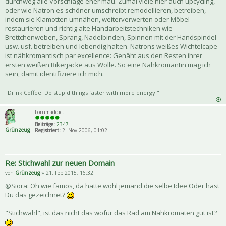
durchweg alle Vorschläge eher mau. Zumal viele hier auch upcycling,
oder wie Natron es schöner umschreibt remodellieren, betreiben,
indem sie Klamotten umnähen, weiterverwerten oder Möbel
restaurieren und richtig alte Handarbeitstechniken wie
Brettchenweben, Sprang, Nadelbinden, Spinnen mit der Handspindel
usw. usf. betreiben und lebendig halten. Natrons weißes Wichtelcape
ist nähkromantisch par excellence: Genäht aus den Resten ihrer
ersten weißen Bikerjacke aus Wolle. So eine Nähkromantin mag ich
sein, damit identifiziere ich mich.
"Drink Coffee! Do stupid things faster with more energy!"
Forumaddict
Beiträge:
2347
Grünzeug
Registriert:
2. Nov 2006, 01:02
Re: Stichwahl zur neuen Domain
von
Grünzeug
» 21. Feb 2015, 16:32
@Siora: Oh wie famos, da hatte wohl jemand die selbe Idee Oder hast
Du das gezeichnet?
"Stichwahl", ist das nicht das wofür das Rad am Nähkromaten gut ist?