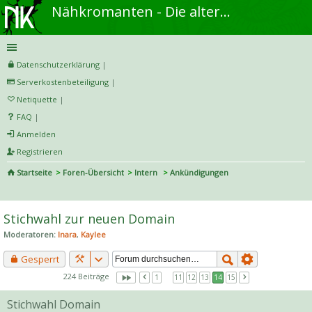
Nähkromanten - Die alternative Näh- und DIY-Community
Datenschutzerklärung
|
Serverkostenbeteiligung
|
Netiquette
|
FAQ
|
Anmelden
Registrieren
Startseite
Foren-Übersicht
Intern
Ankündigungen
S
uc
Stichwahl zur neuen Domain
he
Moderatoren:
Inara
,
Kaylee
Gesperrt
224 Beiträge
1
…
11
12
13
14
15
Stichwahl Domain