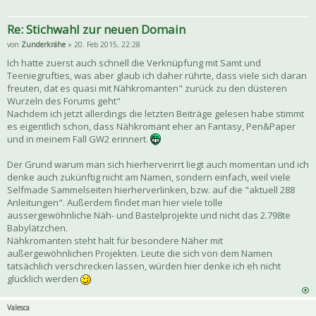
Re: Stichwahl zur neuen Domain
von
Zunderkrähe
» 20. Feb 2015, 22:28
Ich hatte zuerst auch schnell die Verknüpfung mit Samt und
Teeniegrufties, was aber glaub ich daher rührte, dass viele sich daran
freuten, dat es quasi mit Nähkromanten" zurück zu den düsteren
Wurzeln des Forums geht"
Nachdem ich jetzt allerdings die letzten Beiträge gelesen habe stimmt
es eigentlich schon, dass Nähkromant eher an Fantasy, Pen&Paper
und in meinem Fall GW2 erinnert.
Der Grund warum man sich hierherverirrt liegt auch momentan und ich
denke auch zukünftig nicht am Namen, sondern einfach, weil viele
Selfmade Sammelseiten hierherverlinken, bzw. auf die "aktuell 288
Anleitungen". Außerdem findet man hier viele tolle
aussergewöhnliche Näh- und Bastelprojekte und nicht das 2.798te
Babylätzchen.
Nähkromanten steht halt für besondere Näher mit
außergewöhnlichen Projekten. Leute die sich von dem Namen
tatsächlich verschrecken lassen, würden hier denke ich eh nicht
glücklich werden
Valesca