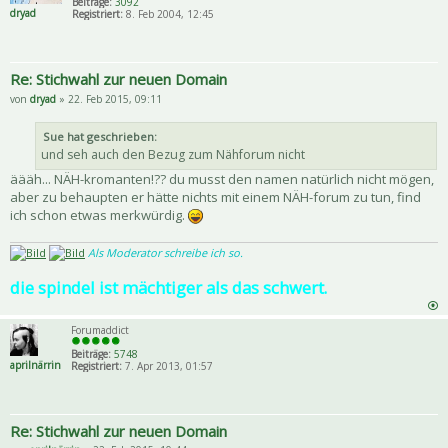
Beiträge:
3092
dryad
Registriert:
8. Feb 2004, 12:45
Re: Stichwahl zur neuen Domain
von
dryad
» 22. Feb 2015, 09:11
Sue hat geschrieben:
und seh auch den Bezug zum Nähforum nicht
äääh... NÄH-kromanten!?? du musst den namen natürlich nicht mögen,
aber zu behaupten er hätte nichts mit einem NÄH-forum zu tun, find
ich schon etwas merkwürdig.
Als Moderator schreibe ich so.
die spindel ist mächtiger als das schwert.
Forumaddict
Beiträge:
5748
aprilnärrin
Registriert:
7. Apr 2013, 01:57
Re: Stichwahl zur neuen Domain