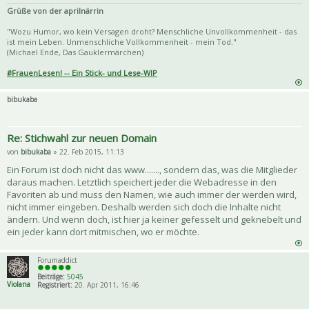
Grüße von der aprilnärrin
"Wozu Humor, wo kein Versagen droht? Menschliche Unvollkommenheit - das
ist mein Leben. Unmenschliche Vollkommenheit - mein Tod."
(Michael Ende, Das Gauklermärchen)
#FrauenLesen! -- Ein Stick- und Lese-WIP
bibukaba
Re: Stichwahl zur neuen Domain
von
bibukaba
» 22. Feb 2015, 11:13
Ein Forum ist doch nicht das www......., sondern das, was die Mitglieder
daraus machen. Letztlich speichert jeder die Webadresse in den
Favoriten ab und muss den Namen, wie auch immer der werden wird,
nicht immer eingeben. Deshalb werden sich doch die Inhalte nicht
ändern. Und wenn doch, ist hier ja keiner gefesselt und geknebelt und
ein jeder kann dort mitmischen, wo er möchte.
Forumaddict
Beiträge:
5045
Violana
Registriert:
20. Apr 2011, 16:46