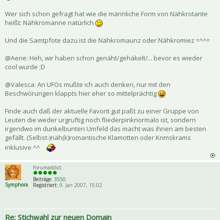
Wer sich schon gefragt hat wie die männliche Form von Nähkrotante
heißt: Nähkromanne natürlich
Und die Samtpfote dazu ist die Nähkromaunz oder Nähkromiez =^^=
@Aerie: Heh, wir haben schon genäht/gehäkelt/... bevor es wieder
cool wurde ;D
@Valesca: An UFOs mußte ich auch denken, nur mit den
Beschwörungen klappts hier eher so mittelprächtig
Finde auch daß der aktuelle Favorit gut paßt zu einer Gruppe von
Leuten die weder urgruftig noch fliederpinknormalo ist, sondern
irgendwo im dunkelbunten Umfeld das macht was ihnen am besten
gefällt. (Selbst-)näh(k)romantische Klamotten oder Krimskrams
inklusive ^^
Forumaddict
Beiträge:
3550
Symphora
Registriert:
9. Jan 2007, 15:02
Re: Stichwahl zur neuen Domain