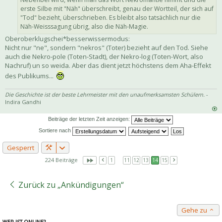
erste Silbe mit "Näh" überschreibt, genau der Wortteil, der sich auf
"Tod" bezieht, überschrieben. Es bleibt also tatsächlich nur die
Näh-Weisssagung übrig, also die Näh-Magie.
Oberoberklugschei*besserwissermodus:
Nicht nur "ne", sondern "nekros" (Toter) bezieht auf den Tod. Siehe
auch die Nekro-pole (Toten-Stadt), der Nekro-log (Toten-Wort, also
Nachruf) un so weida. Aber das dient jetzt höchstens dem Aha-Effekt
des Publikums...
Die Geschichte ist der beste Lehrmeister mit den unaufmerksamsten Schülern.
-
Indira Gandhi
Beiträge der letzten Zeit anzeigen:
Sortiere nach
Gesperrt
224 Beiträge
1
…
11
12
13
14
15
Zurück zu „Ankündigungen“
Gehe zu