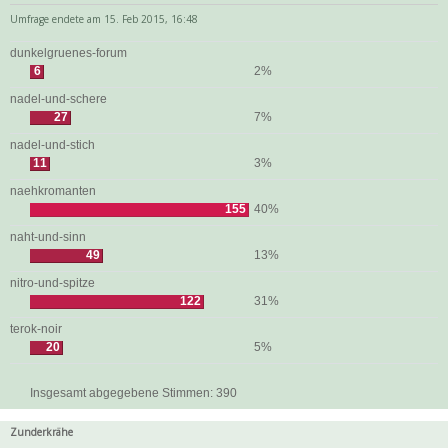
Umfrage endete am 15. Feb 2015, 16:48
dunkelgruenes-forum
6
2%
nadel-und-schere
27
7%
nadel-und-stich
11
3%
naehkromanten
155
40%
naht-und-sinn
49
13%
nitro-und-spitze
122
31%
terok-noir
20
5%
Insgesamt abgegebene Stimmen:
390
Zunderkrähe