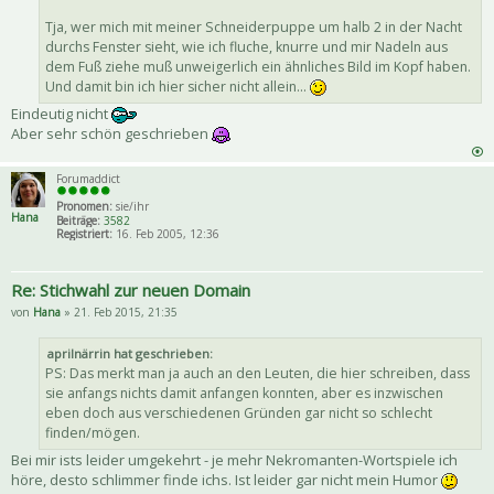
Tja, wer mich mit meiner Schneiderpuppe um halb 2 in der Nacht
durchs Fenster sieht, wie ich fluche, knurre und mir Nadeln aus
dem Fuß ziehe muß unweigerlich ein ähnliches Bild im Kopf haben.
Und damit bin ich hier sicher nicht allein...
Eindeutig nicht
Aber sehr schön geschrieben
Forumaddict
Pronomen:
sie/ihr
Hana
Beiträge:
3582
Registriert:
16. Feb 2005, 12:36
Re: Stichwahl zur neuen Domain
von
Hana
» 21. Feb 2015, 21:35
aprilnärrin hat geschrieben:
PS: Das merkt man ja auch an den Leuten, die hier schreiben, dass
sie anfangs nichts damit anfangen konnten, aber es inzwischen
eben doch aus verschiedenen Gründen gar nicht so schlecht
finden/mögen.
Bei mir ists leider umgekehrt - je mehr Nekromanten-Wortspiele ich
höre, desto schlimmer finde ichs. Ist leider gar nicht mein Humor