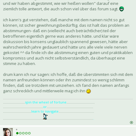
und wir haben abgestimmt, wie wir heißen wollen" darauf eine
ziemlich tolle antwort, die auch schon viel über das forum sagt.
ich kann's gut verstehen, daß manche mit dem namen nicht so gut
können, ist sicher gewöhnungsbedürftig. das ist halt das problem an
abstimmungen- daß ein (vielleicht auch beträchtlicher) teil der
betroffenen eigentlich gerne was anderes hätte. und klar wäre
diskussion bis konsens unglaublich spannend gewesen, hätte aber
wahrscheinlich jahre gedauert und hätte uns alle viele viele nerven
gekostet ^^ da finde ich die abstimmung einen guten und praktikablen
kompromiss und auch nicht selbstverständlich, da überhaupt eine
stimme zu haben.
drum kann ich nur sagen: ich hoffe, daß die überstimmten sich mit dem
namen anfreunden können oder ihn zumindest so wenig schlimm
finden, daß sie trotzdem mit umziehen. ich fand den namen anfangs
ganz schrecklich und mittlerweile mag ich ihn
........................
spin the wheel of fortune
...............................
............................................
or
...................................................
...............................
learn to navigate
.......................................
............................................
..................................................
.
*