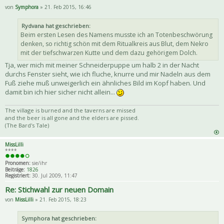
von
Symphora
» 21. Feb 2015, 16:46
Rydvana hat geschrieben:
Beim ersten Lesen des Namens musste ich an Totenbeschwörung
denken, so richtig schön mit dem Ritualkreis aus Blut, dem Nekro
mit der tiefschwarzen Kutte und dem dazu gehörigem Dolch.
Tja, wer mich mit meiner Schneiderpuppe um halb 2 in der Nacht
durchs Fenster sieht, wie ich fluche, knurre und mir Nadeln aus dem
Fuß ziehe muß unweigerlich ein ähnliches Bild im Kopf haben. Und
damit bin ich hier sicher nicht allein...
The village is burned and the taverns are missed
and the beer is all gone and the elders are pissed.
(The Bard's Tale)
MissLilli
****
Pronomen:
sie/ihr
Beiträge:
1826
Registriert:
30. Jul 2009, 11:47
Re: Stichwahl zur neuen Domain
von
MissLilli
» 21. Feb 2015, 18:23
Symphora hat geschrieben: