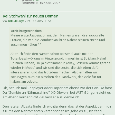
Registriert:
18. Mär 2008, 22:07
Re: Stichwahl zur neuen Domain
von
Tiallu-Illuwyd
» 21. Feb 2015, 13:51
Aerie hat geschrieben:
Meine erste Assoziation mit dem Namen waren drei uuuuralte
Frauen, die wie die Zombies an ihren Nähmaschinen sitzen und
zusammen nähen ^^
Aber ich finde den Namen schon passend, auch mit der
Totenbeschwörung im Hintergrund. Immerhin ist Stricken, Häkeln,
Spinnen, Nähen, DIY ja nicht immer in (okay, Stricken kommt gerade
wieder in Mode) und wir sind die Leute, die sich eben dafür
interessieren und das trotzdem machen. Also erhalten wir
sozusagen auch ein bisschen das Handwerk, das viele für tot
halten, am Leben...
Oh, besuch mal Cosplayer oder Larper am Abend vor der Con. Da hast
Du "Zombie an Nähmaschine". XD Obwohl, bei WGT Gängern sieht es
am Abend vorher nicht viel besser aus, denke ich.
Den letzten Absatz finde ich wichtig, denn das ist der Aspekt, der mich
z.B. mit den Nähromanten versöhnt hat. Ich gebe es zu, ich fand