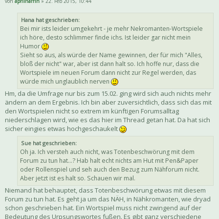
von
aprilnärrin
» 22. Feb 2015, 10:44
Hana hat geschrieben:
Bei mir ists leider umgekehrt - je mehr Nekromanten-Wortspiele
ich höre, desto schlimmer finde ichs. Ist leider gar nicht mein
Humor
Sieht so aus, als würde der Name gewinnen, der für mich "Alles,
bloß der nicht" war, aber ist dann halt so. Ich hoffe nur, dass die
Wortspiele im neuen Forum dann nicht zur Regel werden, das
würde mich unglaublich nerven
Hm, da die Umfrage nur bis zum 15.02. ging wird sich auch nichts mehr
ändern an dem Ergebnis. Ich bin aber zuversichtlich, dass sich das mit
den Wortspielen nicht so extrem im künftigen Forumsalltag
niederschlagen wird, wie es das hier im Thread getan hat. Da hat sich
sicher eingies etwas hochgeschaukelt
Sue hat geschrieben:
Oh ja. Ich versteh auch nicht, was Totenbeschwörung mit dem
Forum zu tun hat...? Hab halt echt nichts am Hut mit Pen&Paper
oder Rollenspiel und seh auch den Bezug zum Nähforum nicht.
Aber jetzt ist es halt so. Schauen wir mal.
Niemand hat behauptet, dass Totenbeschwörung etwas mit diesem
Forum zu tun hat. Es geht ja um das NÄH, in Nähkromanten, wie dryad
schon geschrieben hat. Ein Wortspiel muss nicht zwingend auf der
Bedeutung des Urpsungswortes fußen. Es gibt ganz verschiedene