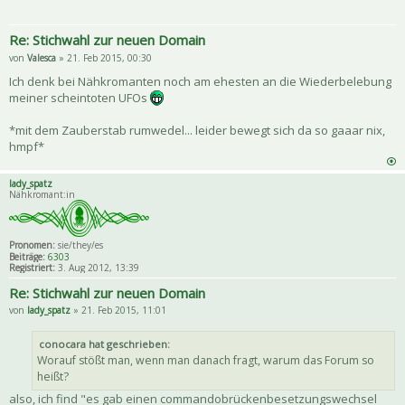
Re: Stichwahl zur neuen Domain
von
Valesca
» 21. Feb 2015, 00:30
Ich denk bei Nähkromanten noch am ehesten an die Wiederbelebung
meiner scheintoten UFOs
*mit dem Zauberstab rumwedel... leider bewegt sich da so gaaar nix,
hmpf*
lady_spatz
Nähkromant:in
Pronomen:
sie/they/es
Beiträge:
6303
Registriert:
3. Aug 2012, 13:39
Re: Stichwahl zur neuen Domain
von
lady_spatz
» 21. Feb 2015, 11:01
conocara hat geschrieben:
Worauf stößt man, wenn man danach fragt, warum das Forum so
heißt?
also, ich find "es gab einen commandobrückenbesetzungswechsel