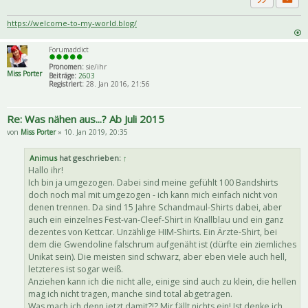
Priva
Zitat
https://welcome-to-my-world.blog/
Forumaddict
Pronomen:
sie/ihr
Miss Porter
Beiträge:
2603
Registriert:
28. Jan 2016, 21:56
Re: Was nähen aus...? Ab Juli 2015
von
Miss Porter
» 10. Jan 2019, 20:35
Animus
hat geschrieben:
↑
Hallo ihr!
Ich bin ja umgezogen. Dabei sind meine gefühlt 100 Bandshirts
doch noch mal mit umgezogen - ich kann mich einfach nicht von
denen trennen. Da sind 15 Jahre Schandmaul-Shirts dabei, aber
auch ein einzelnes Fest-van-Cleef-Shirt in Knallblau und ein ganz
dezentes von Kettcar. Unzählige HIM-Shirts. Ein Ärzte-Shirt, bei
dem die Gwendoline falschrum aufgenäht ist (dürfte ein ziemliches
Unikat sein). Die meisten sind schwarz, aber eben viele auch hell,
letzteres ist sogar weiß.
Anziehen kann ich die nicht alle, einige sind auch zu klein, die hellen
mag ich nicht tragen, manche sind total abgetragen.
Was mach ich denn jetzt damit?!? Mir fällt nichts ein! Ist denke ich