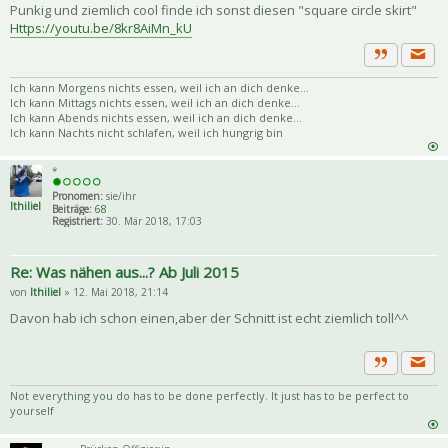
Punkig und ziemlich cool finde ich sonst diesen "square circle skirt"
Https://youtu.be/8kr8AiMn_kU
Priva
Zitat
Ich kann Morgens nichts essen, weil ich an dich denke...
Ich kann Mittags nichts essen, weil ich an dich denke...
Ich kann Abends nichts essen, weil ich an dich denke...
Ich kann Nachts nicht schlafen, weil ich hungrig bin
*
Pronomen:
sie/ihr
Ithiliel
Beiträge:
68
Registriert:
30. Mär 2018, 17:03
Re: Was nähen aus...? Ab Juli 2015
von
Ithiliel
» 12. Mai 2018, 21:14
Davon hab ich schon einen,aber der Schnitt ist echt ziemlich toll^^
Priva
Zitat
Not everything you do has to be done perfectly. It just has to be perfect to
yourself