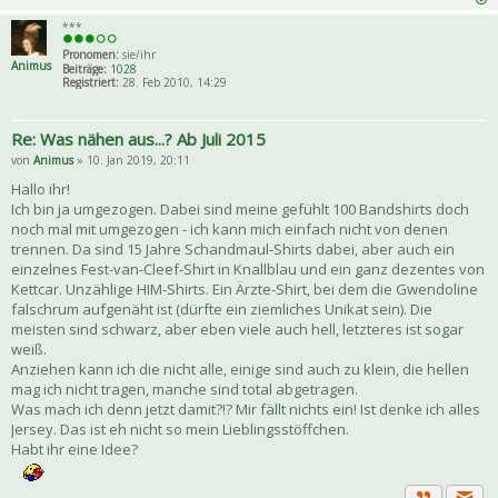
***
Pronomen:
sie/ihr
Animus
Beiträge:
1028
Registriert:
28. Feb 2010, 14:29
Re: Was nähen aus...? Ab Juli 2015
von
Animus
» 10. Jan 2019, 20:11
Hallo ihr!
Ich bin ja umgezogen. Dabei sind meine gefühlt 100 Bandshirts doch
noch mal mit umgezogen - ich kann mich einfach nicht von denen
trennen. Da sind 15 Jahre Schandmaul-Shirts dabei, aber auch ein
einzelnes Fest-van-Cleef-Shirt in Knallblau und ein ganz dezentes von
Kettcar. Unzählige HIM-Shirts. Ein Ärzte-Shirt, bei dem die Gwendoline
falschrum aufgenäht ist (dürfte ein ziemliches Unikat sein). Die
meisten sind schwarz, aber eben viele auch hell, letzteres ist sogar
weiß.
Anziehen kann ich die nicht alle, einige sind auch zu klein, die hellen
mag ich nicht tragen, manche sind total abgetragen.
Was mach ich denn jetzt damit?!? Mir fällt nichts ein! Ist denke ich alles
Jersey. Das ist eh nicht so mein Lieblingsstöffchen.
Habt ihr eine Idee?