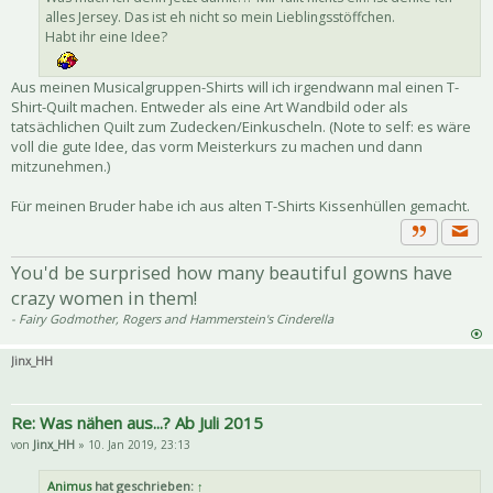
alles Jersey. Das ist eh nicht so mein Lieblingsstöffchen.
Habt ihr eine Idee?
Aus meinen Musicalgruppen-Shirts will ich irgendwann mal einen T-
Shirt-Quilt machen. Entweder als eine Art Wandbild oder als
tatsächlichen Quilt zum Zudecken/Einkuscheln. (Note to self: es wäre
voll die gute Idee, das vorm Meisterkurs zu machen und dann
mitzunehmen.)
Für meinen Bruder habe ich aus alten T-Shirts Kissenhüllen gemacht.
Priva
Zitat
You'd be surprised how many beautiful gowns have
crazy women in them!
- Fairy Godmother, Rogers and Hammerstein's Cinderella
Jinx_HH
Re: Was nähen aus...? Ab Juli 2015
von
Jinx_HH
» 10. Jan 2019, 23:13
Animus
hat geschrieben:
↑