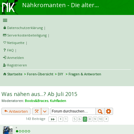
Nähkromanten - Die alternative Näh- und DIY-Community
Datenschutzerklärung
|
Serverkostenbeteiligung
|
Netiquette
|
FAQ
|
Anmelden
Registrieren
Startseite
Foren-Übersicht
DIY
Fragen & Antworten
S
uc
Was nähen aus...? Ab Juli 2015
he
Moderatoren:
Boobs&Braces
,
Kuhfladen
Antworten
143 Beiträge
1
…
5
6
7
8
9
10
*