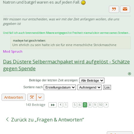
Natron und batgirl waren es auf jeden Fall.
Priva
Zitat
Wir müssen nur entscheiden, was wir mit der Zeit anfangen wollen, die uns
gegeben ist
Und fall ich auch brennend/dem Meere entgegen/ist Freiheit niemals/ein vermessenes Streben...
madeye hat geschrieben:
Um ehrlich zu sein halte ich sie für eine menschliche Strickmaschine
Mod Spruch
Das Düstere Selbermachpaket wird aufgelöst - Schätze
gegen Spende
Beiträge der letzten Zeit anzeigen:
Sortiere nach
Antworten
143 Beiträge
1
…
5
6
7
8
9
10
Zurück zu „Fragen & Antworten“