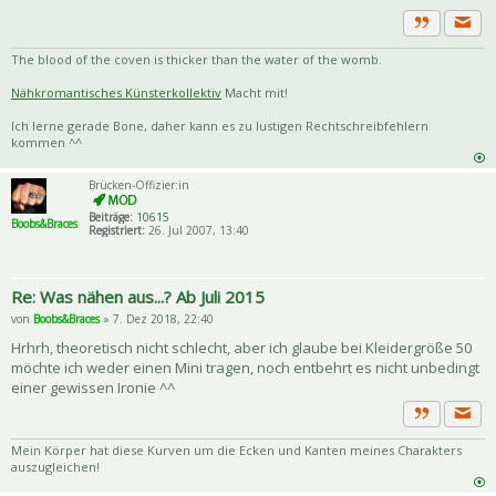
Priva
Zitat
The blood of the coven is thicker than the water of the womb.
Nähkromantisches Künsterkollektiv
Macht mit!
Ich lerne gerade Bone, daher kann es zu lustigen Rechtschreibfehlern
kommen ^^
Brücken-Offizier:in
Beiträge:
10615
Boobs&Braces
Registriert:
26. Jul 2007, 13:40
Re: Was nähen aus...? Ab Juli 2015
von
Boobs&Braces
» 7. Dez 2018, 22:40
Hrhrh, theoretisch nicht schlecht, aber ich glaube bei Kleidergröße 50
möchte ich weder einen Mini tragen, noch entbehrt es nicht unbedingt
einer gewissen Ironie ^^
Priva
Zitat
Mein Körper hat diese Kurven um die Ecken und Kanten meines Charakters
auszugleichen!