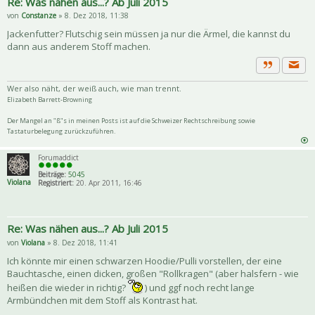
Re: Was nähen aus...? Ab Juli 2015
von
Constanze
» 8. Dez 2018, 11:38
Jackenfutter? Flutschig sein müssen ja nur die Ärmel, die kannst du
dann aus anderem Stoff machen.
Priva
Zitat
Wer also näht, der weiß auch, wie man trennt.
Elizabeth Barrett-Browning
Der Mangel an "ß"s in meinen Posts ist auf die Schweizer Rechtschreibung sowie
Tastaturbelegung zurückzuführen.
Forumaddict
Beiträge:
5045
Violana
Registriert:
20. Apr 2011, 16:46
Re: Was nähen aus...? Ab Juli 2015
von
Violana
» 8. Dez 2018, 11:41
Ich könnte mir einen schwarzen Hoodie/Pulli vorstellen, der eine
Bauchtasche, einen dicken, großen "Rollkragen" (aber halsfern - wie
heißen die wieder in richtig?
) und ggf noch recht lange
Armbündchen mit dem Stoff als Kontrast hat.