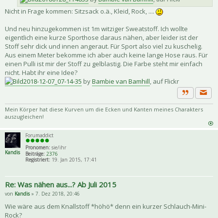
Nicht in Frage kommen: Sitzsack o.ä., Kleid, Rock, ....
Und neu hinzugekommen ist 1m witziger Sweatstoff. Ich wollte
eigentlich eine kurze Sporthose daraus nähen, aber leider ist der
Stoff sehr dick und innen angeraut. Für Sport also viel zu kuschelig.
Aus einem Meter bekomme ich aber auch keine lange Hose raus. Für
einen Pulli ist mir der Stoff zu gelblastig. Die Farbe steht mir einfach
nicht. Habt ihr eine Idee?
2018-12-07_07-14-35
by
Bambie van Bamhill
, auf Flickr
Priva
Zitat
Mein Körper hat diese Kurven um die Ecken und Kanten meines Charakters
auszugleichen!
Forumaddict
Pronomen:
sie/ihr
Kandis
Beiträge:
2376
Registriert:
19. Jan 2015, 17:41
Re: Was nähen aus...? Ab Juli 2015
von
Kandis
» 7. Dez 2018, 20:46
Wie wäre aus dem Knallstoff *höhö* denn ein kurzer Schlauch-Mini-
Rock?