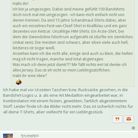
Hallo ihr!
Ich bin ja umgezogen. Dabei sind meine gefühlt 100 Bandshirts
doch noch mal mit umgezogen - ich kann mich einfach nicht von
denen trennen. Da sind 15 Jahre Schandmaul-Shirts dabei, aber
auch ein einzelnes Fest-van-Cleef-Shirt in Knallblau und ein ganz
dezentes von Kettcar. Unzählige HIM-Shirts. Ein Ärzte-Shirt, bei
dem die Gwendoline falschrum aufgenäht ist (dürfte ein ziemliches
Unikat sein). Die meisten sind schwarz, aber eben viele auch hell,
letzteres ist sogar weiß.
Anziehen kann ich die nicht alle, einige sind auch zu klein, die hellen
mag ich nicht tragen, manche sind total abgetragen.
Was mach ich denn jetzt damit?!? Mir fällt nichts ein! Ist denke ich
alles Jersey. Das ist eh nicht so mein Lieblingsstöffchen.
Habt ihr eine Idee?
Ich habe mal vor Urzeiten Taschen bzw. Rucksäcke gesehen, in die
Bandshirt-Logos u. ä. als eine Art Medaillon eingearbeitet war, in
Kombindation mit einem festen, gewebten, farblich abgestimmtem
Stoff. Leider finde ich die Bilder nicht mehr. Das ist sicherlich nichts für
all deine T-Shirts, aber vielleicht für ein Lieblingsstück.
Priva
Zitat
Forumaddict