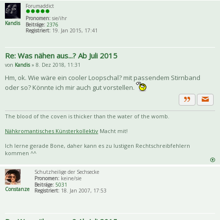
Forumaddict
Pronomen:
sie/ihr
Kandis
Beiträge:
2376
Registriert:
19. Jan 2015, 17:41
Re: Was nähen aus...? Ab Juli 2015
von
Kandis
» 8. Dez 2018, 11:31
Hm, ok. Wie wäre ein cooler Loopschal? mit passendem Stirnband
oder so? Könnte ich mir auch gut vorstellen.
Priva
Zitat
The blood of the coven is thicker than the water of the womb.
Nähkromantisches Künsterkollektiv
Macht mit!
Ich lerne gerade Bone, daher kann es zu lustigen Rechtschreibfehlern
kommen ^^
Schutzheilige der Sechsecke
Pronomen:
keine/sie
Beiträge:
5031
Constanze
Registriert:
18. Jan 2007, 17:53