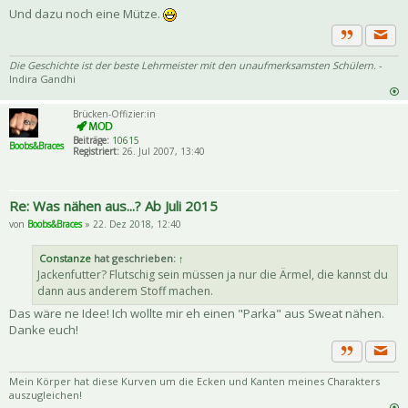
Und dazu noch eine Mütze.
Priva
Zitat
Die Geschichte ist der beste Lehrmeister mit den unaufmerksamsten Schülern.
-
Indira Gandhi
Brücken-Offizier:in
Beiträge:
10615
Boobs&Braces
Registriert:
26. Jul 2007, 13:40
Re: Was nähen aus...? Ab Juli 2015
von
Boobs&Braces
» 22. Dez 2018, 12:40
Constanze
hat geschrieben:
↑
Jackenfutter? Flutschig sein müssen ja nur die Ärmel, die kannst du
dann aus anderem Stoff machen.
Das wäre ne Idee! Ich wollte mir eh einen "Parka" aus Sweat nähen.
Danke euch!
Priva
Zitat
Mein Körper hat diese Kurven um die Ecken und Kanten meines Charakters
auszugleichen!