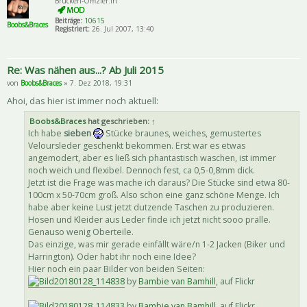
Brücken-Offizier:in
Beiträge:
10615
Boobs&Braces
Registriert:
26. Jul 2007, 13:40
Re: Was nähen aus...? Ab Juli 2015
von
Boobs&Braces
» 7. Dez 2018, 19:31
Ahoi, das hier ist immer noch aktuell:
Boobs&Braces
hat geschrieben:
↑
Ich habe
sieben
Stücke braunes, weiches, gemustertes
Veloursleder geschenkt bekommen. Erst war es etwas
angemodert, aber es ließ sich phantastisch waschen, ist immer
noch weich und flexibel. Dennoch fest, ca 0,5-0,8mm dick.
Jetzt ist die Frage was mache ich daraus? Die Stücke sind etwa 80-
100cm x 50-70cm groß. Also schon eine ganz schöne Menge. Ich
habe aber keine Lust jetzt dutzende Taschen zu produzieren.
Hosen und Kleider aus Leder finde ich jetzt nicht sooo pralle.
Genauso wenig Oberteile.
Das einzige, was mir gerade einfällt wäre/n 1-2 Jacken (Biker und
Harrington). Oder habt ihr noch eine Idee?
Hier noch ein paar Bilder von beiden Seiten:
20180128_114838
by
Bambie van Bamhill
, auf Flickr
20180128_114833
by
Bambie van Bamhill
, auf Flickr