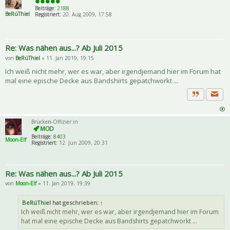
Beiträge:
2188
BeRúThiel
Registriert:
20. Aug 2009, 17:58
Re: Was nähen aus...? Ab Juli 2015
von
BeRúThiel
» 11. Jan 2019, 19:15
Ich weiß nicht mehr, wer es war, aber irgendjemand hier im Forum hat
mal eine epische Decke aus Bandshirts gepatchworkt ...
Priva
Zitat
Brücken-Offizier:in
Beiträge:
8403
Moon-Elf
Registriert:
12. Jun 2009, 20:31
Re: Was nähen aus...? Ab Juli 2015
von
Moon-Elf
» 11. Jan 2019, 19:39
BeRúThiel
hat geschrieben:
↑
Ich weiß nicht mehr, wer es war, aber irgendjemand hier im Forum
hat mal eine epische Decke aus Bandshirts gepatchworkt ...