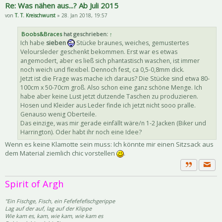
Re: Was nähen aus...? Ab Juli 2015
von
T. T. Kreischwurst
» 28. Jan 2018, 19:57
Boobs&Braces
hat geschrieben:
↑
Ich habe
sieben
Stücke braunes, weiches, gemustertes
Veloursleder geschenkt bekommen. Erst war es etwas
angemodert, aber es ließ sich phantastisch waschen, ist immer
noch weich und flexibel. Dennoch fest, ca 0,5-0,8mm dick.
Jetzt ist die Frage was mache ich daraus? Die Stücke sind etwa 80-
100cm x 50-70cm groß. Also schon eine ganz schöne Menge. Ich
habe aber keine Lust jetzt dutzende Taschen zu produzieren.
Hosen und Kleider aus Leder finde ich jetzt nicht sooo pralle.
Genauso wenig Oberteile.
Das einzige, was mir gerade einfällt wäre/n 1-2 Jacken (Biker und
Harrington). Oder habt ihr noch eine Idee?
Wenn es keine Klamotte sein muss: Ich könnte mir einen Sitzsack aus
dem Material ziemlich chic vorstellen
.
Priva
Zitat
Spirit of Argh
"Ein Fischge, Fisch, ein Fefefefefischgerippe
Lag auf der auf, lag auf der Klippe
Wie kam es, kam, wie kam, wie kam es