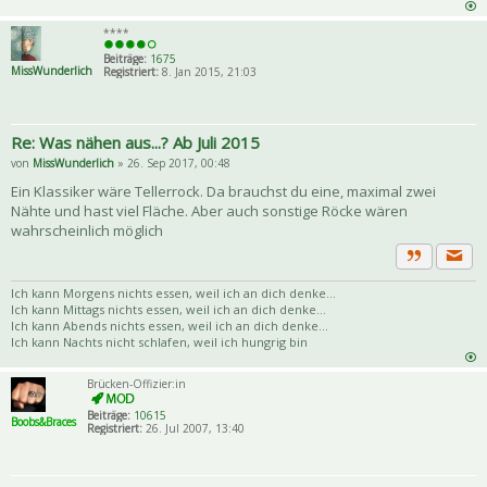
****
Beiträge:
1675
MissWunderlich
Registriert:
8. Jan 2015, 21:03
Re: Was nähen aus...? Ab Juli 2015
von
MissWunderlich
» 26. Sep 2017, 00:48
Ein Klassiker wäre Tellerrock. Da brauchst du eine, maximal zwei
Nähte und hast viel Fläche. Aber auch sonstige Röcke wären
wahrscheinlich möglich
Priva
Zitat
Ich kann Morgens nichts essen, weil ich an dich denke...
Ich kann Mittags nichts essen, weil ich an dich denke...
Ich kann Abends nichts essen, weil ich an dich denke...
Ich kann Nachts nicht schlafen, weil ich hungrig bin
Brücken-Offizier:in
Beiträge:
10615
Boobs&Braces
Registriert:
26. Jul 2007, 13:40