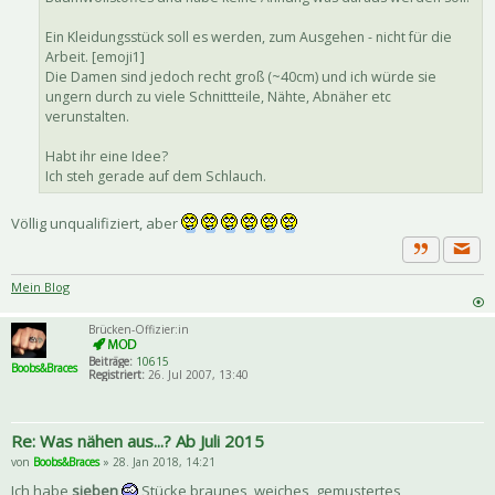
Ein Kleidungsstück soll es werden, zum Ausgehen - nicht für die
Arbeit. [emoji1]
Die Damen sind jedoch recht groß (~40cm) und ich würde sie
ungern durch zu viele Schnittteile, Nähte, Abnäher etc
verunstalten.
Habt ihr eine Idee?
Ich steh gerade auf dem Schlauch.
Völlig unqualifiziert, aber
Priva
Zitat
Mein Blog
Brücken-Offizier:in
Beiträge:
10615
Boobs&Braces
Registriert:
26. Jul 2007, 13:40
Re: Was nähen aus...? Ab Juli 2015
von
Boobs&Braces
» 28. Jan 2018, 14:21
Ich habe
sieben
Stücke braunes, weiches, gemustertes