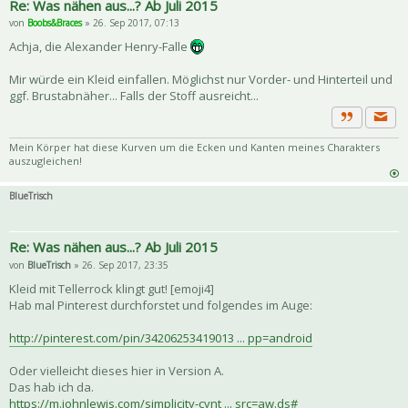
Re: Was nähen aus...? Ab Juli 2015
von
Boobs&Braces
» 26. Sep 2017, 07:13
Achja, die Alexander Henry-Falle
Mir würde ein Kleid einfallen. Möglichst nur Vorder- und Hinterteil und
ggf. Brustabnäher... Falls der Stoff ausreicht...
Priva
Zitat
Mein Körper hat diese Kurven um die Ecken und Kanten meines Charakters
auszugleichen!
BlueTrisch
Re: Was nähen aus...? Ab Juli 2015
von
BlueTrisch
» 26. Sep 2017, 23:35
Kleid mit Tellerrock klingt gut! [emoji4]
Hab mal Pinterest durchforstet und folgendes im Auge:
http://pinterest.com/pin/34206253419013 ... pp=android
Oder vielleicht dieses hier in Version A.
Das hab ich da.
https://m.johnlewis.com/simplicity-cynt ... src=aw.ds#