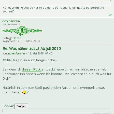
Priva
Zitat
Not everything you do has to be done perfectly. It just has to be perfect to
yourself
eichenfuerstin
Nähkromant:in
Beiträge:
10223
Registriert:
12. Jun 2006, 09:17
Re: Was nähen aus...? Ab Juli 2015
von
eichenfuerstin
» 12. Mai 2018, 07:40
Ithiliel
, trägst Du auch lange Röcke ?
Seit dem ich
diesen Rock
entdeckt habe bin ich ein bisschen verliebt
und würde ihn nähen wenn ich könnte....vielleicht ist er ja auch was für
Dich?
Natürlich in den zum Stoff passenden Farben und eventuell etwas
mehr Tartan
?
Spoiler!
Zeigen