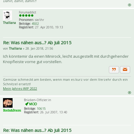
Dahin, dahin, dahin?!
Forumaddict
Pronomen:
sie/ihr
Thalliana
Beiträge:
4502
Registriert:
27. Apr 2010, 19:13
Re: Was nähen aus...? Ab Juli 2015
von
Thalliana
» 28. Jan 2018, 21:56
Ich könntemir da einen Minirock, leicht ausgestellt mit durchgehender
Knopfleiste vorne gut vorstellen.
Priva
Zitat
Gemüse schmeckt am besten, wenn man es kurz vor dem Verzehr durch ein
Schnitzel ersetzt!
Mein Jahres-WIP 2022
Brücken-Offizier:in
Beiträge:
10615
Boobs&Braces
Registriert:
26. Jul 2007, 13:40
Re: Was nähen aus...? Ab Juli 2015