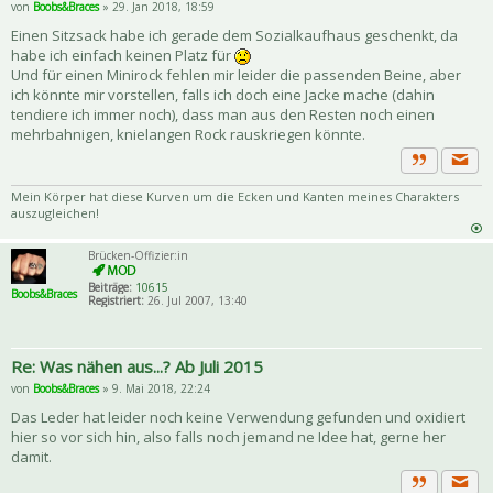
von
Boobs&Braces
» 29. Jan 2018, 18:59
Einen Sitzsack habe ich gerade dem Sozialkaufhaus geschenkt, da
habe ich einfach keinen Platz für
Und für einen Minirock fehlen mir leider die passenden Beine, aber
ich könnte mir vorstellen, falls ich doch eine Jacke mache (dahin
tendiere ich immer noch), dass man aus den Resten noch einen
mehrbahnigen, knielangen Rock rauskriegen könnte.
Priva
Zitat
Mein Körper hat diese Kurven um die Ecken und Kanten meines Charakters
auszugleichen!
Brücken-Offizier:in
Beiträge:
10615
Boobs&Braces
Registriert:
26. Jul 2007, 13:40
Re: Was nähen aus...? Ab Juli 2015
von
Boobs&Braces
» 9. Mai 2018, 22:24
Das Leder hat leider noch keine Verwendung gefunden und oxidiert
hier so vor sich hin, also falls noch jemand ne Idee hat, gerne her
damit.