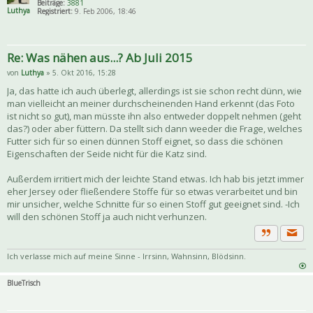
Beiträge:
3881
Luthya
Registriert:
9. Feb 2006, 18:46
Re: Was nähen aus...? Ab Juli 2015
von
Luthya
» 5. Okt 2016, 15:28
Ja, das hatte ich auch überlegt, allerdings ist sie schon recht dünn, wie
man vielleicht an meiner durchscheinenden Hand erkennt (das Foto
ist nicht so gut), man müsste ihn also entweder doppelt nehmen (geht
das?) oder aber füttern. Da stellt sich dann weeder die Frage, welches
Futter sich für so einen dünnen Stoff eignet, so dass die schönen
Eigenschaften der Seide nicht für die Katz sind.
Außerdem irritiert mich der leichte Stand etwas. Ich hab bis jetzt immer
eher Jersey oder fließendere Stoffe für so etwas verarbeitet und bin
mir unsicher, welche Schnitte für so einen Stoff gut geeignet sind. -Ich
will den schönen Stoff ja auch nicht verhunzen.
Priva
Zitat
Ich verlasse mich auf meine Sinne - Irrsinn, Wahnsinn, Blödsinn.
BlueTrisch