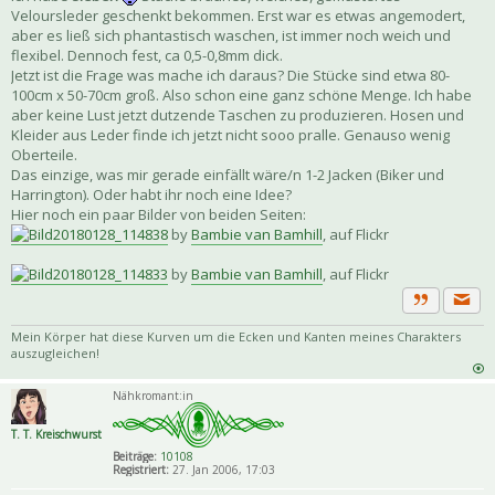
Veloursleder geschenkt bekommen. Erst war es etwas angemodert,
aber es ließ sich phantastisch waschen, ist immer noch weich und
flexibel. Dennoch fest, ca 0,5-0,8mm dick.
Jetzt ist die Frage was mache ich daraus? Die Stücke sind etwa 80-
100cm x 50-70cm groß. Also schon eine ganz schöne Menge. Ich habe
aber keine Lust jetzt dutzende Taschen zu produzieren. Hosen und
Kleider aus Leder finde ich jetzt nicht sooo pralle. Genauso wenig
Oberteile.
Das einzige, was mir gerade einfällt wäre/n 1-2 Jacken (Biker und
Harrington). Oder habt ihr noch eine Idee?
Hier noch ein paar Bilder von beiden Seiten:
20180128_114838
by
Bambie van Bamhill
, auf Flickr
20180128_114833
by
Bambie van Bamhill
, auf Flickr
Priva
Zitat
Mein Körper hat diese Kurven um die Ecken und Kanten meines Charakters
auszugleichen!
Nähkromant:in
T. T. Kreischwurst
Beiträge:
10108
Registriert:
27. Jan 2006, 17:03