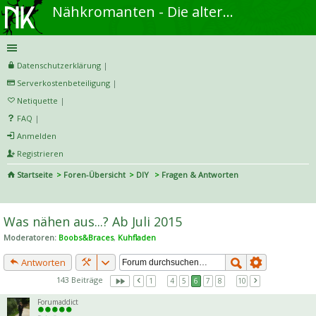
Nähkromanten - Die alternative Näh- und DIY-Community
Datenschutzerklärung
|
Serverkostenbeteiligung
|
Netiquette
|
FAQ
|
Anmelden
Registrieren
Startseite
Foren-Übersicht
DIY
Fragen & Antworten
S
uc
Was nähen aus...? Ab Juli 2015
he
Moderatoren:
Boobs&Braces
,
Kuhfladen
Antworten
143 Beiträge
1
…
4
5
6
7
8
…
10
Forumaddict