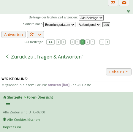
Priva
Zitat
Beiträge der letzten Zeit anzeigen:
Sortiere nach
Antworten
143 Beiträge
1
…
4
5
6
7
8
…
10
Zurück zu „Fragen & Antworten“
Gehe zu
WER IST ONLINE?
Mitglieder in diesem Forum:
Amazon [Bot]
und 45 Gäste
Startseite
Foren-Übersicht
Alle Zeiten sind
UTC+02:00
Alle Cookies löschen
Impressum