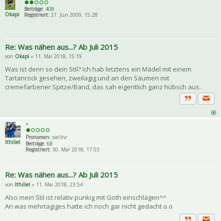
Beiträge:
408
Okapi
Registriert:
27. Jun 2009, 15:28
Re: Was nähen aus...? Ab Juli 2015
von
Okapi
» 11. Mai 2018, 15:19
Was ist denn so dein Stil? Ich hab letztens ein Mädel mit einem
Tartanrock gesehen, zweilagig und an den Säumen mit
cremefarbener Spitze/Band, das sah eigentlich ganz hübsch aus.
Priva
Zitat
*
Pronomen:
sie/ihr
Ithiliel
Beiträge:
68
Registriert:
30. Mär 2018, 17:03
Re: Was nähen aus...? Ab Juli 2015
von
Ithiliel
» 11. Mai 2018, 23:54
Also mein Stil ist relativ punkig mit Goth einschlägen^^
An was mehrtägiges hatte ich noch gar nicht gedacht o.o