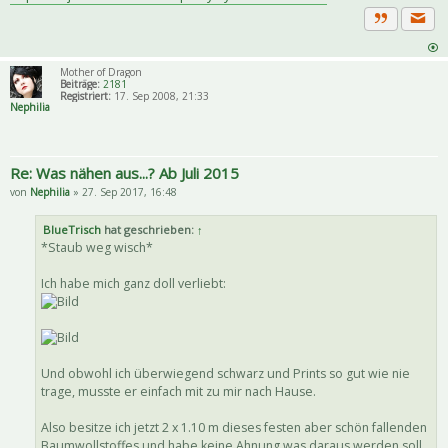
Priva
Zitat
Mother of Dragon
Beiträge:
2181
Registriert:
17. Sep 2008, 21:33
Nephilia
Re: Was nähen aus...? Ab Juli 2015
von
Nephilia
» 27. Sep 2017, 16:48
BlueTrisch
hat geschrieben:
↑
*Staub weg wisch*
Ich habe mich ganz doll verliebt:
Und obwohl ich überwiegend schwarz und Prints so gut wie nie
trage, musste er einfach mit zu mir nach Hause.
Also besitze ich jetzt 2 x 1.10 m dieses festen aber schön fallenden
Baumwollstoffes und habe keine Ahnung was daraus werden soll.