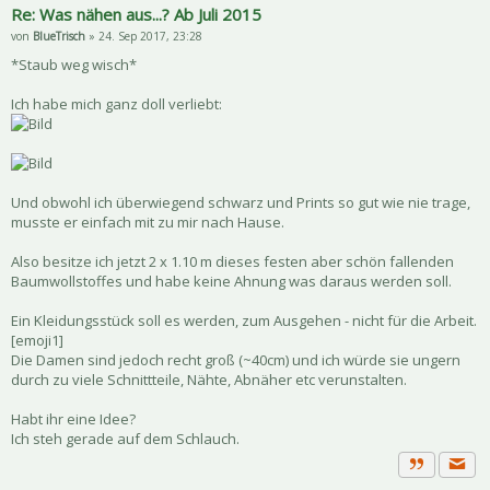
Re: Was nähen aus...? Ab Juli 2015
von
BlueTrisch
» 24. Sep 2017, 23:28
*Staub weg wisch*
Ich habe mich ganz doll verliebt:
Und obwohl ich überwiegend schwarz und Prints so gut wie nie trage,
musste er einfach mit zu mir nach Hause.
Also besitze ich jetzt 2 x 1.10 m dieses festen aber schön fallenden
Baumwollstoffes und habe keine Ahnung was daraus werden soll.
Ein Kleidungsstück soll es werden, zum Ausgehen - nicht für die Arbeit.
[emoji1]
Die Damen sind jedoch recht groß (~40cm) und ich würde sie ungern
durch zu viele Schnittteile, Nähte, Abnäher etc verunstalten.
Habt ihr eine Idee?
Ich steh gerade auf dem Schlauch.
Priva
Zitat