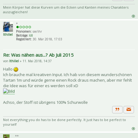
Priva
Zitat
Mein Körper hat diese Kurven um die Ecken und Kanten meines Charakters
auszugleichen!
*
Pronomen:
sie/ihr
Ithiliel
Beiträge:
68
Registriert:
30. Mär 2018, 17:03
Re: Was nähen aus...? Ab Juli 2015
von
Ithiliel
» 11. Mai 2018, 14:37
Hallo
Ich brauche mal kreativen Input. Ich hab von diesem wunderschönen
Tartan 1m und würde gerne einen Rock draus machen, aber mir fehlt
die Idee was für einer es werden soll xD
Achso, der Stoff ist übrigens 100% Schurwolle
Priva
Zitat
Not everything you do has to be done perfectly. It just has to be perfect to
yourself
**