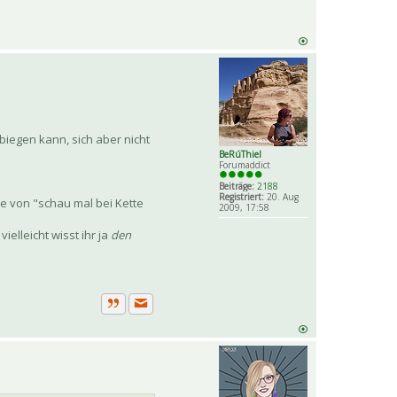
iegen kann, sich aber nicht
BeRúThiel
Forumaddict
Beiträge:
2188
Registriert:
20. Aug
ne von "schau mal bei Kette
2009, 17:58
elleicht wisst ihr ja
den
Private Nachricht senden
Zitat