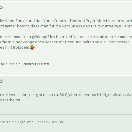
15
die Vario Zange und das Vario Creative Tool von Prym. Mit letzterem habe 
ird immer betont, dass man für die Kam Snaps den Druck runter regulieren
dem Hammer rein gekloppt? Ich hatte bei Nieten, die ich mit dem Hammer 
n die in einer Zange doch besser im Futter und halten so die Form besser.
es hilft trotzdem
.
 durch ein Schnitzel ersetzt!
15
eine Investition, die gibt es ab ca. 50 € (aber immer noch billiger als das Va
verarbeitet.
ss sie ein Vogel war. (Per Olov Enquist)