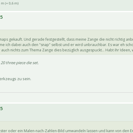
 m (+ 0,6 m)
15
aps gekauft. Und gerade festgestellt, dass meine Zange die nicht richtig an
me ich dabei auch den "snap" selbst und er wird unbrauchbar. Es war eh scho
r auch nichts zum Thema Zange dies bezüglich ausgespuckt... Habt ihr Ideen, 
20 three piece die set.
erkzeugs zu sein.
15
muster oder ein Malen-nach-Zahlen-Bild umwandeln lassen und kann von den E