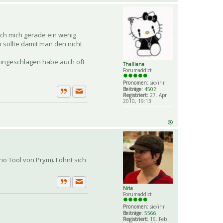
ich mich gerade ein wenig
 sollte damit man den nicht
eingeschlagen habe auch oft
Thalliana
Forumaddict
Pronomen:
sie/ihr
Beiträge:
4502
Registriert:
27. Apr
Private Nachricht senden
Zitat
2010, 19:13
rio Tool von Prym). Lohnt sich
Nria
Private Nachricht senden
Zitat
Forumaddict
Pronomen:
sie/ihr
Beiträge:
5566
Registriert:
16. Feb