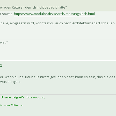
laden Kette an den ich nicht gedacht hatte?
hat sowas.
https://www.modulor.de/search/messingblech.html
odelle, eingesetzt wird, könntest du auch nach Architekturbedarf schauen.
oles.”
15
 her. wenn du bei Bauhaus nichts gefunden hast, kann es sein, das die da
 was bringen.
 Unsere tiefgreifendste Angst ist,
arianne Williamson