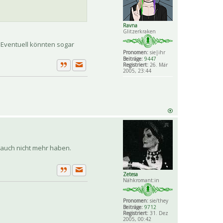
Ravna
Glitzerkraken
 Eventuell könnten sogar
Pronomen:
sie|ihr
Beiträge:
9447
Registriert:
26. Mär
2005, 23:44
Private Nachricht senden
Zitat
s auch nicht mehr haben.
Zetesa
Private Nachricht senden
Zitat
Nähkromant:in
Pronomen:
sie/they
Beiträge:
9712
Registriert:
31. Dez
2005, 00:42