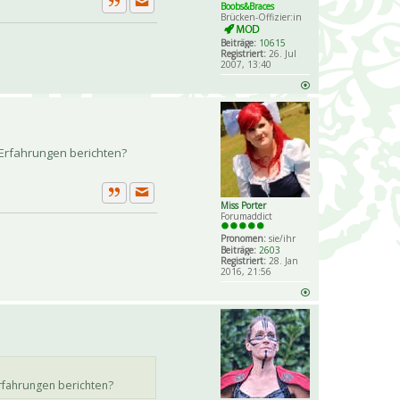
Boobs&Braces
Private Nachricht senden
Zitat
Brücken-Offizier:in
Beiträge:
10615
Registriert:
26. Jul
2007, 13:40
 Erfahrungen berichten?
Private Nachricht senden
Miss Porter
Zitat
Forumaddict
Pronomen:
sie/ihr
Beiträge:
2603
Registriert:
28. Jan
2016, 21:56
rfahrungen berichten?