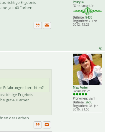
as richtige Ergebnis
Priscylla
Nähkromant:in
habe gut 40 Farben
Beiträge:
8436
Registriert:
7. Feb
2012, 13:28
Private Nachricht senden
Zitat
en Erfahrungen berichten?
Miss Porter
Forumaddict
as richtige Ergebnis
Pronomen:
sie/ihr
abe gut 40 Farben
Beiträge:
2603
Registriert:
28. Jan
2016, 21:56
rdnen der Farben.
Private Nachricht senden
Zitat