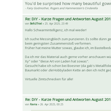
You'd be surprised how many beautiful gow
- Fairy Godmother, Rogers and Hammerstein's Cinderella
Re: DIY - Kurze Fragen und Antworten August 20
von
BeRúThiel
» 25. Apr 2025, 23:49
Hallo Schwarmintelligenz, ich mal wieder!
Ich suche Messingblech zum punzieren. Es sollte dünn ge
beim geringsten Zusammenstoß verformen.
Früher hat meine Mutter sowas, glaube ich, im Bastelbeda
Da ich mir das Material auch gerne vorher anschauen würd
Xy" oder "diese Art von Laden hat sowas".
Gesucht habe ich schon bei Boesner (da gab's Metallfolie
Baumarkt oder
die
Hobbyladen Kette an den ich nicht ged
Virtuelle Zimtschnecken für alle!
Re: DIY - Kurze Fragen und Antworten August 20
von
Ravna
» 26. Apr 2025, 00:25