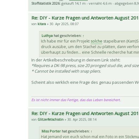
Stoffstatistik 2026:
gekauft 14,1 m - vernäht 4,6 m - abgegeben 8,9
Re: DIY - Kurze Fragen und Antworten August 20
von
kitara
» 30. Apr 2025, 08:07
Luthya
hat geschrieben:
↑
Ich habe mir für ein Projekt
solche
stapelbaren (Kam)Sn
druck ausübe, um den Stachel zu plätten, dann verfor
überhaupt zu finden... eine Schnelle recherche hat mi
In der Artikelbeschreibung in deinem Link steht:
*Requires a DK-98 press, size 20 pronged stud die, and size 
* Cannot be installed with snap pliers.
Scheint also wirklich eine Frage des genau passenden W
Es ist nicht immer das Fertige, das das Leben bereichert.
Re: DIY - Kurze Fragen und Antworten August 20
von
Glitzerfetischistin
» 30. Apr 2025, 08:14
Miss Porter
hat geschrieben:
↑
Hat jemand von euch schon mal ein Foto in ein Stick