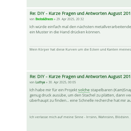
Re: DIY - Kurze Fragen und Antworten August 20
von
Boobs&Braces
» 29. Apr 2025, 20:32
Ich würde einfach mal den nächsten metallverarbeitende
ein Muster in die Hand drücken können.
Mein Körper hat diese Kurven um die Ecken und Kanten meines 
Re: DIY - Kurze Fragen und Antworten August 20
von
Luthya
» 30. Apr 2025, 00:05
Ich habe mir für ein Projekt
solche
stapelbaren (Kam)Snaps
genug druck ausübe, um den Stachel zu plätten, dann ver
überhaupt zu finden... eine Schnelle recherche hat mir a
Ich verlasse mich auf meine Sinne - Irrsinn, Wahnsinn, Blödsinn.