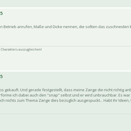
15
n Betrieb anrufen, Maße und Dicke nennen, die sollten das zuschneiden 
Charakters auszugleichen!
15
 gekauft. Und gerade festgestellt, dass meine Zange die nicht richtig a
forme ich dabei auch den "snap" selbst und er wird unbrauchbar. Es war 
uch nichts zum Thema Zange dies bezüglich ausgespuckt... Habt ihr Ideen,