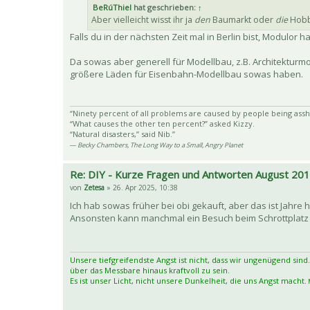
BeRúThiel
hat geschrieben:
↑
Aber vielleicht wisst ihr ja
den
Baumarkt oder
die
Hobby
Falls du in der nächsten Zeit mal in Berlin bist, Modulor 
Da sowas aber generell für Modellbau, z.B. Architekturm
größere Läden für Eisenbahn-Modellbau sowas haben.
“Ninety percent of all problems are caused by people being assh
“What causes the other ten percent?” asked Kizzy.
“Natural disasters,” said Nib.”
― Becky Chambers, The Long Way to a Small, Angry Planet
Re: DIY - Kurze Fragen und Antworten August 20
von
Zetesa
» 26. Apr 2025, 10:38
Ich hab sowas früher bei obi gekauft, aber das ist Jahre
Ansonsten kann manchmal ein Besuch beim Schrottplatz
Unsere tiefgreifendste Angst ist nicht, dass wir ungenügend sind.
über das Messbare hinaus kraftvoll zu sein.
Es ist unser Licht, nicht unsere Dunkelheit, die uns Angst macht.
M