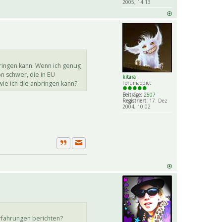
2005, 14:13
bringen kann. Wenn ich genug
n schwer, die in EU
kitara
wie ich die anbringen kann?
Forumaddict
Beiträge:
2507
Registriert:
17. Dez
2004, 10:02
Private Nachricht senden
Zitat
rfahrungen berichten?