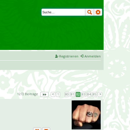
Registrieren
Anmelden
1272 Beiträge
1
…
80
81
82
83
84
85