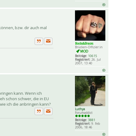
können, bzw. dir auch mal
Boobs&Braces
Private Nachricht senden
Zitat
Brücken-Offizier:in
Beiträge:
10615
Registriert:
26. Jul
2007, 13:40
nbringen kann. Wenn ich
eh schon schwer, die in EU
 wie ich die anbringen kann?
Luthya
Forumaddict
Private Nachricht senden
Zitat
Beiträge:
3881
Registriert:
9. Feb
2006, 18:46