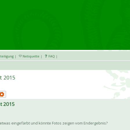
teiligung
|
Netiquette
|
FAQ
|
t 2015
st 2015
 etwas eingefärbt und könnte Fotos zeigen vom Endergebnis?