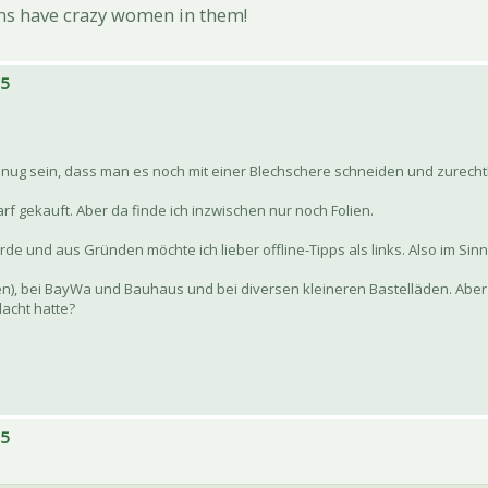
ns have crazy women in them!
15
nug sein, dass man es noch mit einer Blechschere schneiden und zurechtb
rf gekauft. Aber da finde ich inzwischen nur noch Folien.
e und aus Gründen möchte ich lieber offline-Tipps als links. Also im Sin
n), bei BayWa und Bauhaus und bei diversen kleineren Bastelläden. Aber vi
acht hatte?
15