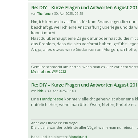
Re: DIY - Kurze Fragen und Antworten August 20
von
Thalliana
» 30. Apr 2025, 07:25
Hm, ich kenne da als Tools für Kam Snaps eigentlich nur 
beschäftigt, weil ich eine Anschaffung überlege und da w
kaputt macht.
Hast du überhaupt eine Zage dafür oder hast du die mit 
das Problem, dass die sich verformt haben, gefühlt liege
Äh, ja, alles etwas wirre Gedanken am Morgen, ich hoffe, 
Gemüse schmeckt am besten, wenn man es kurz vor dem Verzehr
Mein Jahres-WIP 2022
Re: DIY - Kurze Fragen und Antworten August 20
von
Nria
» 30. Apr 2025, 08:03
Eine
Handpresse
könnte vielleicht gehen? Ist aber eine kl
natürlich eher, wenn man öfter Ösen, Nieten, Knöpfe etc. 
Aber die Libelle ist ein Vogel.
Die Libelle war der schönste aller Vögel, wenn man nur einsah, da
Hana und ich bloggen:
Mondkunst