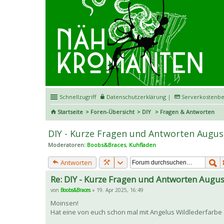
Schnellzugriff
Datenschutzerklärung
|
Serverkostenbe
Startseite
Foren-Übersicht
DIY
Fragen & Antworten
DIY - Kurze Fragen und Antworten Augus
Moderatoren:
Boobs&Braces
,
Kuhfladen
Antworten
Re: DIY - Kurze Fragen und Antworten Augu
von
Boobs&Braces
» 19. Apr 2025, 16:49
Moinsen!
Hat eine von euch schon mal mit Angelus Wildlederfarbe