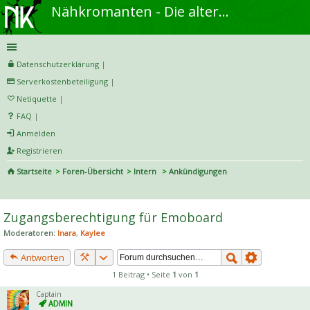
Nähkromanten - Die alternative Näh- und DIY-Community
Datenschutzerklärung
|
Serverkostenbeteiligung
|
Netiquette
|
FAQ
|
Anmelden
Registrieren
Startseite
Foren-Übersicht
Intern
Ankündigungen
S
uc
Zugangsberechtigung für Emoboard
he
Moderatoren:
Inara
,
Kaylee
Antworten
1 Beitrag • Seite
1
von
1
Captain