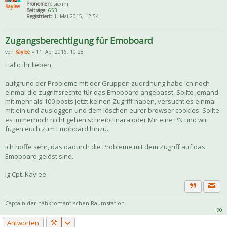
Pronomen:
sie/ihr
Kaylee
Beiträge:
653
Registriert:
1. Mai 2015, 12:54
Zugangsberechtigung für Emoboard
von
Kaylee
» 11. Apr 2016, 10:28
Hallo ihr lieben,
aufgrund der Probleme mit der Gruppen zuordnung habe ich noch
einmal die zugriffsrechte für das Emoboard angepasst. Sollte jemand
mit mehr als 100 posts jetzt keinen Zugriff haben, versucht es einmal
mit ein und ausloggen und dem löschen eurer browser cookies. Sollte
es immernoch nicht gehen schreibt Inara oder Mir eine PN und wir
fügen euch zum Emoboard hinzu.
ich hoffe sehr, das dadurch die Probleme mit dem Zugriff auf das
Emoboard gelöst sind.
lg Cpt. Kaylee
Priva
Zitat
Captain der nähkromantischen Raumstation.
Antworten