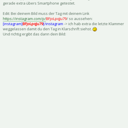
gerade extra übers Smartphone getestet.
Edit: Bei deinem Bild muss der Tag mit deinem Link
https://instagram.com/p/
BFjoLpqJu79
/ so aussehen:
[instagram]
BFjoLpqJu79
[/instagram
-> ich hab extra die letzte Klammer
weggelassen damit du den Tag in Klarschrift siehst.
Und richtig ergibt das dann dein Bild: