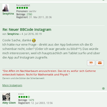
Forumaddict
Pronomen:
sie/ihr
Seraphina
Beiträge:
2780
Registriert:
31. Mai 2011, 20:36
Re: Neuer BBCode Instagram
von
Seraphina
» 4. Jul 2016, 00:19
Coole Sache, danke
Ich hätte nur eine Frage - direkt aus der App bekomm ich die ID
scheinbar nicht, oder? (Oder ich war gerade zu blöd^^). Das würde
mich interessieren, weil ich hauptsächlich am Tablet surfe und über
die App auf Instagram zugreife.
Priva
Zitat
"Die Affen im Nachbarbaum anzuschreien. Das ist es, wofür sich Gehirne
entwickelt haben. Nicht für Mathematik und Physik."
Darwin und die Götter der Scheibenwelt
Mein Instagram
****
Beiträge:
1479
Abby Gloom
Registriert:
12. Jul 2003, 13:56