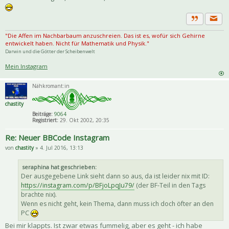
Priva
Zitat
"Die Affen im Nachbarbaum anzuschreien. Das ist es, wofür sich Gehirne
entwickelt haben. Nicht für Mathematik und Physik."
Darwin und die Götter der Scheibenwelt
Mein Instagram
Nähkromant:in
chastity
Beiträge:
9064
Registriert:
29. Okt 2002, 20:35
Re: Neuer BBCode Instagram
von
chastity
» 4. Jul 2016, 13:13
seraphina hat geschrieben:
Der ausgegebene Link sieht dann so aus, da ist leider nix mit ID:
https://instagram.com/p/BFjoLpqJu79/
(der BF-Teil in den Tags
brachte nix).
Wenn es nicht geht, kein Thema, dann muss ich doch öfter an den
PC
Bei mir klappts. Ist zwar etwas fummelig, aber es geht - ich habe