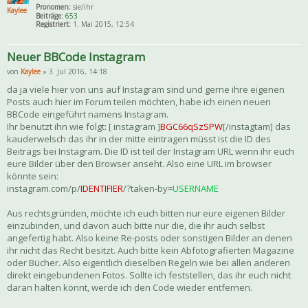
Pronomen:
sie/ihr
Kaylee
Beiträge:
653
Registriert:
1. Mai 2015, 12:54
Neuer BBCode Instagram
von
Kaylee
» 3. Jul 2016, 14:18
da ja viele hier von uns auf Instagram sind und gerne ihre eigenen
Posts auch hier im Forum teilen möchten, habe ich einen neuen
BBCode eingeführt namens Instagram.
Ihr benutzt ihn wie folgt: [ instagram ]
BGC66qSzSPW
[/instagtam] das
kauderwelsch das ihr in der mitte eintragen müsst ist die ID des
Beitrags bei Instagram. Die ID ist teil der Instagram URL wenn ihr euch
eure Bilder über den Browser anseht. Also eine URL im browser
könnte sein:
instagram.com/p/
IDENTIFIER
/?taken-by=
USERNAME
Aus rechtsgründen, möchte ich euch bitten nur eure eigenen Bilder
einzubinden, und davon auch bitte nur die, die ihr auch selbst
angefertig habt. Also keine Re-posts oder sonstigen Bilder an denen
ihr nicht das Recht besitzt. Auch bitte kein Abfotografierten Magazine
oder Bücher. Also eigentlich dieselben Regeln wie bei allen anderen
direkt eingebundenen Fotos. Sollte ich feststellen, das ihr euch nicht
daran halten könnt, werde ich den Code wieder entfernen.