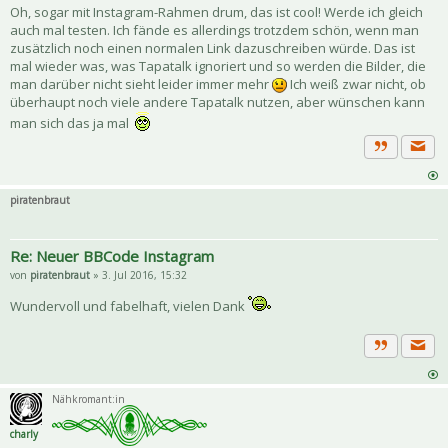
Oh, sogar mit Instagram-Rahmen drum, das ist cool! Werde ich gleich
auch mal testen. Ich fände es allerdings trotzdem schön, wenn man
zusätzlich noch einen normalen Link dazuschreiben würde. Das ist
mal wieder was, was Tapatalk ignoriert und so werden die Bilder, die
man darüber nicht sieht leider immer mehr
Ich weiß zwar nicht, ob
überhaupt noch viele andere Tapatalk nutzen, aber wünschen kann
man sich das ja mal
Priva
Zitat
piratenbraut
Re: Neuer BBCode Instagram
von
piratenbraut
» 3. Jul 2016, 15:32
Wundervoll und fabelhaft, vielen Dank
Priva
Zitat
Nähkromant:in
charly