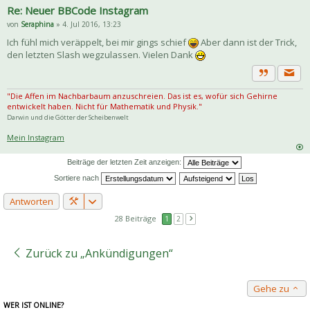
Re: Neuer BBCode Instagram
von
Seraphina
» 4. Jul 2016, 13:23
Ich fühl mich veräppelt, bei mir gings schief
Aber dann ist der Trick,
den letzten Slash wegzulassen. Vielen Dank
Priva
Zitat
"Die Affen im Nachbarbaum anzuschreien. Das ist es, wofür sich Gehirne
entwickelt haben. Nicht für Mathematik und Physik."
Darwin und die Götter der Scheibenwelt
Mein Instagram
Beiträge der letzten Zeit anzeigen:
Sortiere nach
Antworten
28 Beiträge
1
2
Zurück zu „Ankündigungen“
Gehe zu
WER IST ONLINE?