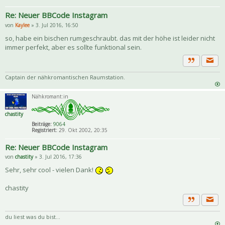
Re: Neuer BBCode Instagram
von
Kaylee
» 3. Jul 2016, 16:50
so, habe ein bischen rumgeschraubt. das mit der höhe ist leider nicht
immer perfekt, aber es sollte funktional sein.
Priva
Zitat
Captain der nähkromantischen Raumstation.
Nähkromant:in
chastity
Beiträge:
9064
Registriert:
29. Okt 2002, 20:35
Re: Neuer BBCode Instagram
von
chastity
» 3. Jul 2016, 17:36
Sehr, sehr cool - vielen Dank!
chastity
Priva
Zitat
du liest was du bist...