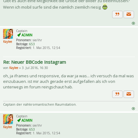
Gibt es auch eine Möglichkeit die Größe der Bilder zu beeinflussen?
Wenn ich mobil surfe sind die nämlich ziemlich riesig
Priva
Zitat
Captain
Pronomen:
sie/ihr
Kaylee
Beiträge:
653
Registriert:
1. Mai 2015, 12:54
Re: Neuer BBCode Instagram
von
Kaylee
» 3. Jul 2016, 16:30
oh, ja iframes und responsive, da war ja was... ich versuch da mal was
einzubauen. ist mir auch gerade erst aufgefallen als ich von
unterwegs im forum reingschaut hab.
Priva
Zitat
Captain der nähkromantischen Raumstation.
Captain
Pronomen:
sie/ihr
Kaylee
Beiträge:
653
Registriert:
1. Mai 2015, 12:54