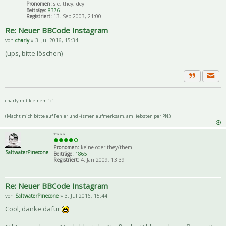
Pronomen:
sie, they, dey
Beiträge:
8376
Registriert:
13. Sep 2003, 21:00
Re: Neuer BBCode Instagram
von
charly
» 3. Jul 2016, 15:34
(ups, bitte löschen)
Priva
Zitat
charly mit kleinem "c"
(Macht mich bitte auf Fehler und -ismen aufmerksam, am liebsten per PN.)
****
Pronomen:
keine oder they/them
SaltwaterPinecone
Beiträge:
1865
Registriert:
4. Jan 2009, 13:39
Re: Neuer BBCode Instagram
von
SaltwaterPinecone
» 3. Jul 2016, 15:44
Cool, danke dafür