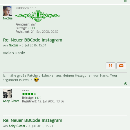
Nähkromant:in
Noctua
Pronomen:
sie/ihr
Beiträge:
8313
Registriert:
21. Sep 2008, 20:37
Re: Neuer BBCode Instagram
von
Noctua
» 3. Jul 2016, 15:01
Vielen Dank!
Priva
Zitat
Ich nähe große Patchworkdecken aus kleinen Hexagonen von Hand. Your
argument is invalid.
****
Beiträge:
1479
Abby Gloom
Registriert:
12. Jul 2003, 13:56
Re: Neuer BBCode Instagram
von
Abby Gloom
» 3. Jul 2016, 15:21