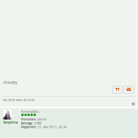
chastity
Priva
Zitat
du liest was du bist...
Forumaddict
Pronomen:
sie/ihr
Seraphina
Beiträge:
2780
Registriert:
31. Mai 2011, 20:36