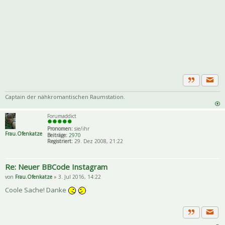
Priva
Zitat
Captain der nähkromantischen Raumstation.
Forumaddict
Pronomen:
sie/ihr
Frau.Ofenkatze
Beiträge:
2970
Registriert:
29. Dez 2008, 21:22
Re: Neuer BBCode Instagram
von
Frau.Ofenkatze
» 3. Jul 2016, 14:22
Coole Sache! Danke
Priva
Zitat