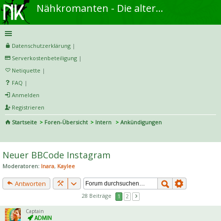
Nähkromanten - Die alternative Näh- und DIY-Community
Datenschutzerklärung
|
Serverkostenbeteiligung
|
Netiquette
|
FAQ
|
Anmelden
Registrieren
Startseite
Foren-Übersicht
Intern
Ankündigungen
S
uc
Neuer BBCode Instagram
he
Moderatoren:
Inara
,
Kaylee
Antworten
28 Beiträge
1
2
Captain