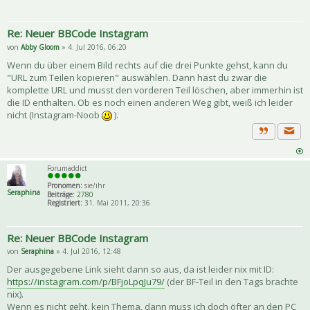
Re: Neuer BBCode Instagram
von
Abby Gloom
» 4. Jul 2016, 06:20
Wenn du über einem Bild rechts auf die drei Punkte gehst, kann du
"URL zum Teilen kopieren" auswählen. Dann hast du zwar die
komplette URL und musst den vorderen Teil löschen, aber immerhin ist
die ID enthalten. Ob es noch einen anderen Weg gibt, weiß ich leider
nicht (Instagram-Noob
).
Priva
Zitat
Forumaddict
Pronomen:
sie/ihr
Seraphina
Beiträge:
2780
Registriert:
31. Mai 2011, 20:36
Re: Neuer BBCode Instagram
von
Seraphina
» 4. Jul 2016, 12:48
Der ausgegebene Link sieht dann so aus, da ist leider nix mit ID:
https://instagram.com/p/BFjoLpqJu79/
(der BF-Teil in den Tags brachte
nix).
Wenn es nicht geht, kein Thema, dann muss ich doch öfter an den PC