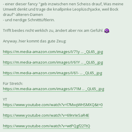
- einer dieser fancy "geb inzwischen nen Scheiss drauf, Was meine
Umwelt denkt und trage die knallpinke Leoplüschjacke, weil Bock
drauf"-älteren-Damen
- und nerdige Schnitttüftlerin.
Trifft beides nicht wirklich zu, ändert aber nix am Gefühl.
Anyway..hier kommt das gute Zeug:
https://m.media-amazon.com/images/I/71y ... _QL65_.jpg
https://m.media-amazon.com/images/I/61Y ... _QL65_.jpg
https://m.media-amazon.com/images/I/61- ... _QL65_.jpg
Für Stretch:
https://m.media-amazon.com/images/I/71M ... _QL65_.jpg
YT
https://www.youtube.com/watch?v=l7MxqWHSMXQ&t=0
https://www.youtube.com/watch?v=69nrIeSaR4E
https://www.youtube.com/watch?v=wtPQgf22TtQ