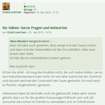
*
Beiträge:
97
GluteCurveCover
Registriert:
16. Mai 2025, 11:31
Re: Nähen- kurze Fragen und Antworten
von
GluteCurveCover
» 25. Sep 2025, 14:54
Mara Macabre
hat geschrieben:
↑
Aber ich habe auch gesehen, dass einige erst den Saum covern
und dann erst die Seitennähte mit der Ovi schließen. (Also vom
Ärmel oder Shirt).
Ich hab das im Schneiderkurs anders gelernt.
Wie macht ihr das?
Ich bin da strikt - ich mag die Knubbel nicht, die sich dabei bilden, sei es
nun Industriestandard oder nicht. Ich vernähe zuerst mit der Overlock
und danach wird mit der Coverstich der Saum gemacht. Für mich wird
es flacher, angenehmer, genauer.
Hebamme habe ich deshalb noch nie gebraucht, habe aber schon
gehört, dass es für die großen Kreuzungen hilfreich sein soll. Ich
versuche das schon im Schnitt zu vermeiden (z.B. im Schritt einen