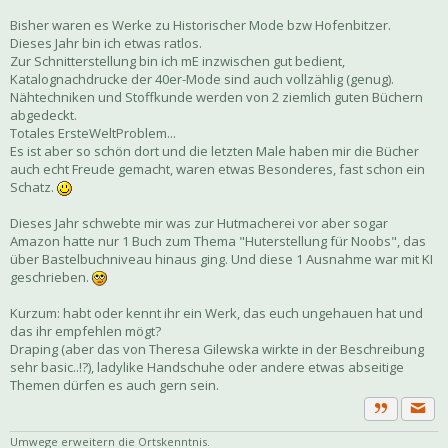
Bisher waren es Werke zu Historischer Mode bzw Hofenbitzer.
Dieses Jahr bin ich etwas ratlos.
Zur Schnitterstellung bin ich mE inzwischen gut bedient,
Katalognachdrucke der 40er-Mode sind auch vollzählig (genug).
Nähtechniken und Stoffkunde werden von 2 ziemlich guten Büchern
abgedeckt.
Totales ErsteWeltProblem...
Es ist aber so schön dort und die letzten Male haben mir die Bücher
auch echt Freude gemacht, waren etwas Besonderes, fast schon ein
Schatz.
Dieses Jahr schwebte mir was zur Hutmacherei vor aber sogar
Amazon hatte nur 1 Buch zum Thema "Huterstellung für Noobs", das
über Bastelbuchniveau hinaus ging. Und diese 1 Ausnahme war mit KI
geschrieben.
Kurzum: habt oder kennt ihr ein Werk, das euch ungehauen hat und
das ihr empfehlen mögt?
Draping (aber das von Theresa Gilewska wirkte in der Beschreibung
sehr basic..!?), ladylike Handschuhe oder andere etwas abseitige
Themen dürfen es auch gern sein.
Priva
Zitat
Umwege erweitern die Ortskenntnis.