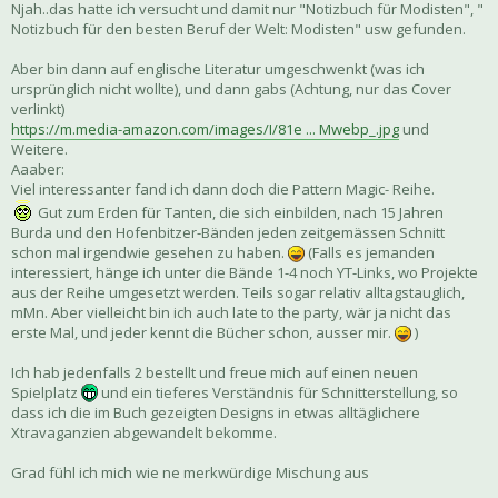
Njah..das hatte ich versucht und damit nur "Notizbuch für Modisten", "
Notizbuch für den besten Beruf der Welt: Modisten" usw gefunden.
Aber bin dann auf englische Literatur umgeschwenkt (was ich
ursprünglich nicht wollte), und dann gabs (Achtung, nur das Cover
verlinkt)
https://m.media-amazon.com/images/I/81e ... Mwebp_.jpg
und
Weitere.
Aaaber:
Viel interessanter fand ich dann doch die Pattern Magic- Reihe.
Gut zum Erden für Tanten, die sich einbilden, nach 15 Jahren
Burda und den Hofenbitzer-Bänden jeden zeitgemässen Schnitt
schon mal irgendwie gesehen zu haben.
(Falls es jemanden
interessiert, hänge ich unter die Bände 1-4 noch YT-Links, wo Projekte
aus der Reihe umgesetzt werden. Teils sogar relativ alltagstauglich,
mMn. Aber vielleicht bin ich auch late to the party, wär ja nicht das
erste Mal, und jeder kennt die Bücher schon, ausser mir.
)
Ich hab jedenfalls 2 bestellt und freue mich auf einen neuen
Spielplatz
und ein tieferes Verständnis für Schnitterstellung, so
dass ich die im Buch gezeigten Designs in etwas alltäglichere
Xtravaganzien abgewandelt bekomme.
Grad fühl ich mich wie ne merkwürdige Mischung aus