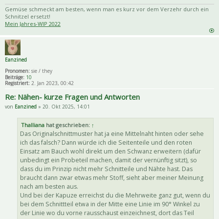
Priva
Zitat
Gemüse schmeckt am besten, wenn man es kurz vor dem Verzehr durch ein
Schnitzel ersetzt!
Mein Jahres-WIP 2022
Eanzined
Pronomen:
sie / they
Beiträge:
10
Registriert:
2. Jan 2023, 00:42
Re: Nähen- kurze Fragen und Antworten
von
Eanzined
» 20. Okt 2025, 14:01
Thalliana
hat geschrieben:
↑
Das Originalschnittmuster hat ja eine Mittelnaht hinten oder sehe
ich das falsch? Dann würde ich die Seitenteile und den roten
Einsatz am Bauch wohl direkt um den Schwanz erweitern (dafür
unbedingt ein Probeteil machen, damit der vernünftig sitzt), so
dass du im Prinzip nicht mehr Schnitteile und Nähte hast. Das
braucht dann zwar etwas mehr Stoff, sieht aber meiner Meinung
nach am besten aus.
Und bei der Kapuze erreichst du die Mehrweite ganz gut, wenn du
bei dem Schnittteil etwa in der Mitte eine Linie im 90° Winkel zu
der Linie wo du vorne rausschaust einzeichnest, dort das Teil