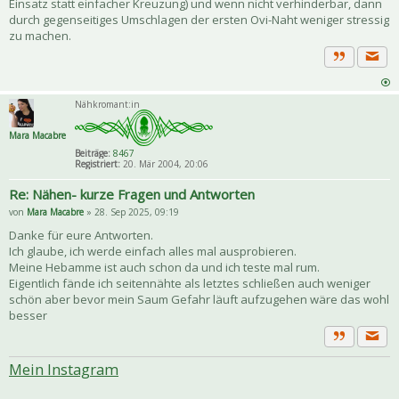
Einsatz statt einfacher Kreuzung) und wenn nicht verhinderbar, dann
durch gegenseitiges Umschlagen der ersten Ovi-Naht weniger stressig
zu machen.
Priva
Zitat
Nähkromant:in
Mara Macabre
Beiträge:
8467
Registriert:
20. Mär 2004, 20:06
Re: Nähen- kurze Fragen und Antworten
von
Mara Macabre
» 28. Sep 2025, 09:19
Danke für eure Antworten.
Ich glaube, ich werde einfach alles mal ausprobieren.
Meine Hebamme ist auch schon da und ich teste mal rum.
Eigentlich fände ich seitennähte als letztes schließen auch weniger
schön aber bevor mein Saum Gefahr läuft aufzugehen wäre das wohl
besser
Priva
Zitat
Mein Instagram