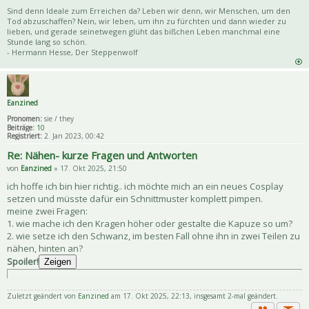
Sind denn Ideale zum Erreichen da? Leben wir denn, wir Menschen, um den
Tod abzuschaffen? Nein, wir leben, um ihn zu fürchten und dann wieder zu
lieben, und gerade seinetwegen glüht das bißchen Leben manchmal eine
Stunde lang so schön.
- Hermann Hesse, Der Steppenwolf
Eanzined
Pronomen:
sie / they
Beiträge:
10
Registriert:
2. Jan 2023, 00:42
Re: Nähen- kurze Fragen und Antworten
von
Eanzined
» 17. Okt 2025, 21:50
ich hoffe ich bin hier richtig.. ich möchte mich an ein neues Cosplay
setzen und müsste dafür ein Schnittmuster komplett pimpen.
meine zwei Fragen:
1. wie mache ich den Kragen höher oder gestalte die Kapuze so um?
2. wie setze ich den Schwanz, im besten Fall ohne ihn in zwei Teilen zu
nähen, hinten an?
Spoiler!
Zeigen
Zuletzt geändert von
Eanzined
am 17. Okt 2025, 22:13, insgesamt 2-mal geändert.