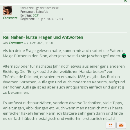
Schutzheilige der Sechsecke
Pronomen:
keine/sie
Beiträge:
5031
Constanze
Registriert:
18. Jan 2007, 17:53
Re: Nähen- kurze Fragen und Antworten
von
Constanze
» 7. Dez 2025, 11:50
Als ich deine Frage gelesen habe, kamen mir auch sofort die Pattern-
Magic-Bücher in den Sinn, aber jetzt hast du sie ja schon gefunden.
Alternativ oder für nächstes Jahr noch etwas aus einer ganz anderen
Richtung: Die "Enzyklopädie der weiblichen Handarbeiten" von
Thérèse de Dillmont, erschienen erstmals 1886, es gibt das Buch in
diversen Sprachen, Auflagen und auch modernen Reprints, aufgrund
der hohen Auflage ist es aber auch antiquarisch einfach und günstig
zu bekommen.
Es umfasst nicht nur Nähen, sondern diverse Techniken, viele Tipps,
Anleitungen, Abbildungen etc. Auch wenn man natürlich mit YT heute
einfacher häkeln lernen kann, ich blättere sehr gern darin und finde
es einfach hübsch nostalgisch und weiterhin erstaunlich nützlich.
Priva