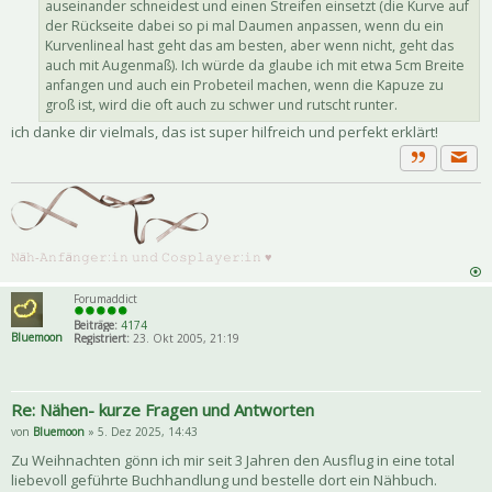
auseinander schneidest und einen Streifen einsetzt (die Kurve auf
der Rückseite dabei so pi mal Daumen anpassen, wenn du ein
Kurvenlineal hast geht das am besten, aber wenn nicht, geht das
auch mit Augenmaß). Ich würde da glaube ich mit etwa 5cm Breite
anfangen und auch ein Probeteil machen, wenn die Kapuze zu
groß ist, wird die oft auch zu schwer und rutscht runter.
ich danke dir vielmals, das ist super hilfreich und perfekt erklärt!
Priva
Zitat
𝙽ä𝚑-𝙰𝚗𝚏ä𝚗𝚐𝚎𝚛:𝚒𝚗 𝚞𝚗𝚍 𝙲𝚘𝚜𝚙𝚕𝚊𝚢𝚎𝚛:𝚒𝚗 ♥
Forumaddict
Beiträge:
4174
Bluemoon
Registriert:
23. Okt 2005, 21:19
Re: Nähen- kurze Fragen und Antworten
von
Bluemoon
» 5. Dez 2025, 14:43
Zu Weihnachten gönn ich mir seit 3 Jahren den Ausflug in eine total
liebevoll geführte Buchhandlung und bestelle dort ein Nähbuch.