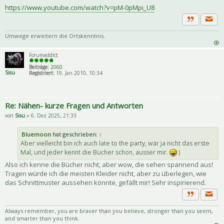
https://www.youtube.com/watch?v=pM-0pMpi_U8
Priva
Zitat
Umwege erweitern die Ortskenntnis.
Forumaddict
Beiträge:
2060
Sisu
Registriert:
19. Jan 2010, 10:34
Re: Nähen- kurze Fragen und Antworten
von
Sisu
» 6. Dez 2025, 21:33
Bluemoon
hat geschrieben:
↑
Aber vielleicht bin ich auch late to the party, wär ja nicht das erste
Mal, und jeder kennt die Bücher schon, ausser mir.
)
Also ich kenne die Bücher nicht, aber wow, die sehen spannend aus!
Tragen würde ich die meisten Kleider nicht, aber zu überlegen, wie
das Schnittmuster aussehen könnte, gefällt mir! Sehr inspirierend.
Priva
Zitat
Always remember, you are braver than you believe, stronger than you seem,
and smarter than you think.