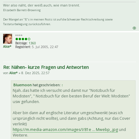
Zitat
Wer also näht, der weiß auch, wie man trennt.
Elizabeth Barrett-Browning
Der Mangel an "ß"s in meinen Posts ist auf die Schweizer Rechtschreibung sowie
Tastaturbelegung zurückzuführen.
****
Beiträge:
1360
Alice*
Registriert:
5. Jul 2005, 22:47
Re: Nähen- kurze Fragen und Antworten
von
Alice*
» 8. Dez 2025, 22:57
Bluemoon
hat geschrieben:
↑
Njah..das hatte ich versucht und damit nur "Notizbuch für
Modisten", " Notizbuch für den besten Beruf der Welt: Modisten"
usw gefunden.
Aber bin dann auf englische Literatur umgeschwenkt (was ich
ursprünglich nicht wollte), und dann gabs (Achtung, nur das Cover
verlinkt)
https://m.media-amazon.com/images/I/81e ... Mwebp_.jpg
und
Weitere.