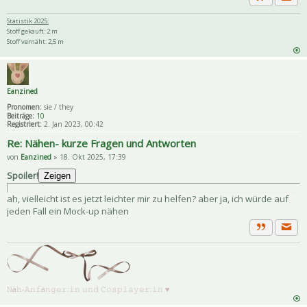
Priva
Zitat
Statistik 2025:
Stoff gekauft: 2 m
Stoff vernäht: 2,5 m
Eanzined
Pronomen:
sie / they
Beiträge:
10
Registriert:
2. Jan 2023, 00:42
Re: Nähen- kurze Fragen und Antworten
von
Eanzined
» 18. Okt 2025, 17:39
Spoiler!
Zeigen
ah, vielleicht ist es jetzt leichter mir zu helfen? aber ja, ich würde auf
jeden Fall ein Mock-up nähen
Priva
Zitat
𝙽ä𝚑-𝙰𝚗𝚏ä𝚗𝚐𝚎𝚛:𝚒𝚗 𝚞𝚗𝚍 𝙲𝚘𝚜𝚙𝚕𝚊𝚢𝚎𝚛:𝚒𝚗 ♥