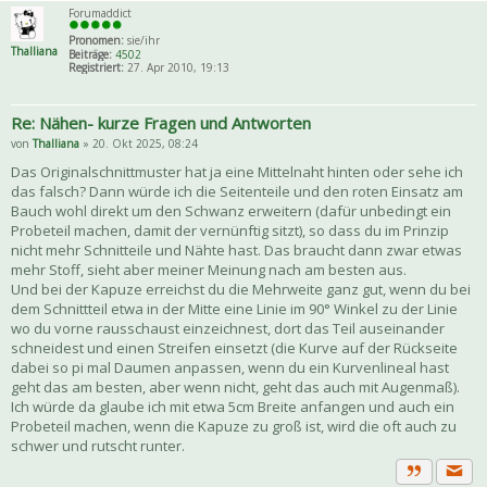
Forumaddict
Pronomen:
sie/ihr
Thalliana
Beiträge:
4502
Registriert:
27. Apr 2010, 19:13
Re: Nähen- kurze Fragen und Antworten
von
Thalliana
» 20. Okt 2025, 08:24
Das Originalschnittmuster hat ja eine Mittelnaht hinten oder sehe ich
das falsch? Dann würde ich die Seitenteile und den roten Einsatz am
Bauch wohl direkt um den Schwanz erweitern (dafür unbedingt ein
Probeteil machen, damit der vernünftig sitzt), so dass du im Prinzip
nicht mehr Schnitteile und Nähte hast. Das braucht dann zwar etwas
mehr Stoff, sieht aber meiner Meinung nach am besten aus.
Und bei der Kapuze erreichst du die Mehrweite ganz gut, wenn du bei
dem Schnittteil etwa in der Mitte eine Linie im 90° Winkel zu der Linie
wo du vorne rausschaust einzeichnest, dort das Teil auseinander
schneidest und einen Streifen einsetzt (die Kurve auf der Rückseite
dabei so pi mal Daumen anpassen, wenn du ein Kurvenlineal hast
geht das am besten, aber wenn nicht, geht das auch mit Augenmaß).
Ich würde da glaube ich mit etwa 5cm Breite anfangen und auch ein
Probeteil machen, wenn die Kapuze zu groß ist, wird die oft auch zu
schwer und rutscht runter.