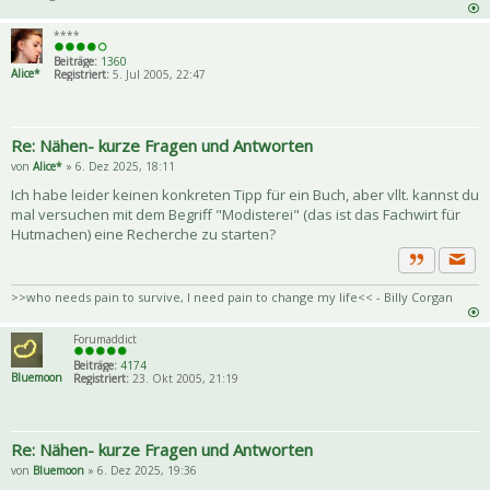
****
Beiträge:
1360
Alice*
Registriert:
5. Jul 2005, 22:47
Re: Nähen- kurze Fragen und Antworten
von
Alice*
» 6. Dez 2025, 18:11
Ich habe leider keinen konkreten Tipp für ein Buch, aber vllt. kannst du
mal versuchen mit dem Begriff "Modisterei" (das ist das Fachwirt für
Hutmachen) eine Recherche zu starten?
Priva
Zitat
>>who needs pain to survive, I need pain to change my life<< - Billy Corgan
Forumaddict
Beiträge:
4174
Bluemoon
Registriert:
23. Okt 2005, 21:19
Re: Nähen- kurze Fragen und Antworten
von
Bluemoon
» 6. Dez 2025, 19:36