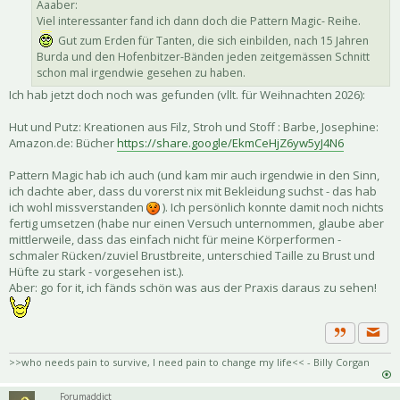
Aaaber:
Viel interessanter fand ich dann doch die Pattern Magic- Reihe.
Gut zum Erden für Tanten, die sich einbilden, nach 15 Jahren
Burda und den Hofenbitzer-Bänden jeden zeitgemässen Schnitt
schon mal irgendwie gesehen zu haben.
Ich hab jetzt doch noch was gefunden (vllt. für Weihnachten 2026):
Hut und Putz: Kreationen aus Filz, Stroh und Stoff : Barbe, Josephine:
Amazon.de: Bücher
https://share.google/EkmCeHjZ6yw5yJ4N6
Pattern Magic hab ich auch (und kam mir auch irgendwie in den Sinn,
ich dachte aber, dass du vorerst nix mit Bekleidung suchst - das hab
ich wohl missverstanden
). Ich persönlich konnte damit noch nichts
fertig umsetzen (habe nur einen Versuch unternommen, glaube aber
mittlerweile, dass das einfach nicht für meine Körperformen -
schmaler Rücken/zuviel Brustbreite, unterschied Taille zu Brust und
Hüfte zu stark - vorgesehen ist.).
Aber: go for it, ich fänds schön was aus der Praxis daraus zu sehen!
Priva
Zitat
>>who needs pain to survive, I need pain to change my life<< - Billy Corgan
Forumaddict