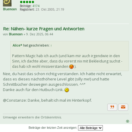
Beiträge:
4174
Bluemoon
Registriert:
23. Okt 2005, 21:19
Re: Nähen- kurze Fragen und Antworten
von
Bluemoon
» 9. Dez 2025, 06:44
Alice*
hat geschrieben:
↑
Pattern Magic hab ich auch (und kam mir auch irgendwie in den
Sinn, ich dachte aber, dass du vorerst nix mit Bekleidung suchst -
das hab ich wohl missverstanden
).
Nee, du hast das schon richtig verstanden. Ich hatte nicht erwartet,
dass es dieses nächsthöhere Level gibt (silly me!) und hatte
Schnittbücher deswegen ausgeschlossen. ^^°
Danke auch für den Hutbuch-Link.
@Constanze: Danke, behalt ich mal im Hinterkopf.
Priva
Zitat
Umwege erweitern die Ortskenntnis.
Beiträge der letzten Zeit anzeigen: