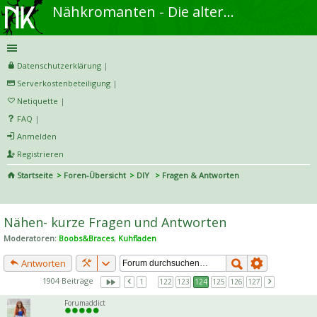
Nähkromanten - Die alternative Näh- und DIY-Community
Datenschutzerklärung
|
Serverkostenbeteiligung
|
Netiquette
|
FAQ
|
Anmelden
Registrieren
Startseite
Foren-Übersicht
DIY
Fragen & Antworten
S
uc
Nähen- kurze Fragen und Antworten
he
Moderatoren:
Boobs&Braces
,
Kuhfladen
Antworten
1904 Beiträge
1
…
122
123
124
125
126
127
Forumaddict