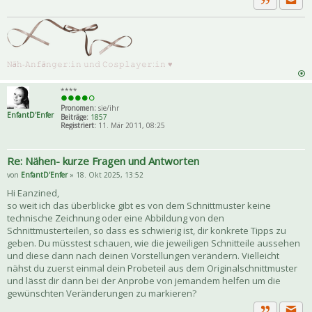
Priva
Zitat
𝙽ä𝚑-𝙰𝚗𝚏ä𝚗𝚐𝚎𝚛:𝚒𝚗 𝚞𝚗𝚍 𝙲𝚘𝚜𝚙𝚕𝚊𝚢𝚎𝚛:𝚒𝚗 ♥
****
Pronomen:
sie/ihr
EnfantD'Enfer
Beiträge:
1857
Registriert:
11. Mär 2011, 08:25
Re: Nähen- kurze Fragen und Antworten
von
EnfantD'Enfer
» 18. Okt 2025, 13:52
Hi Eanzined,
so weit ich das überblicke gibt es von dem Schnittmuster keine
technische Zeichnung oder eine Abbildung von den
Schnittmusterteilen, so dass es schwierig ist, dir konkrete Tipps zu
geben. Du müsstest schauen, wie die jeweiligen Schnitteile aussehen
und diese dann nach deinen Vorstellungen verändern. Vielleicht
nähst du zuerst einmal dein Probeteil aus dem Originalschnittmuster
und lässt dir dann bei der Anprobe von jemandem helfen um die
gewünschten Veränderungen zu markieren?