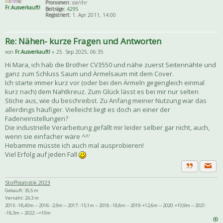
Pronomen:
sie/ihr
Fr.Ausverkauft!
Beiträge:
4295
Registriert:
1. Apr 2011, 14:00
Re: Nähen- kurze Fragen und Antworten
von
Fr.Ausverkauft!
» 25. Sep 2025, 06:35
Hi Mara, ich hab die Brother CV3550 und nähe zuerst Seitennähte und
ganz zum Schluss Saum und Ärmelsaum mit dem Cover.
Ich starte immer kurz vor (oder bei den Ärmeln gegengleich einmal
kurz nach) dem Nahtkreuz. Zum Glück lässt es bei mir nur selten
Stiche aus, wie du beschreibst. Zu Anfang meiner Nutzung war das
allerdings häufiger. Vielleicht liegt es doch an einer der
Fadeneinstellungen?
Die industrielle Verarbeitung gefällt mir leider selber gar nicht, auch,
wenn sie einfacher wäre ^^'
Hebamme müsste ich auch mal ausprobieren!
Viel Erfolg auf jeden Fall
Priva
Zitat
Stoffstatistik 2023
Gekauft: 35,5 m
Vernäht: 24,3 m
2015: -18,40m -- 2016: -2,9m -- 2017: -15,1m -- 2018: -18,8m -- 2019: +12,6m -- 2020: +10,9m -- 2021:
-18,3m -- 2022: ~+10m